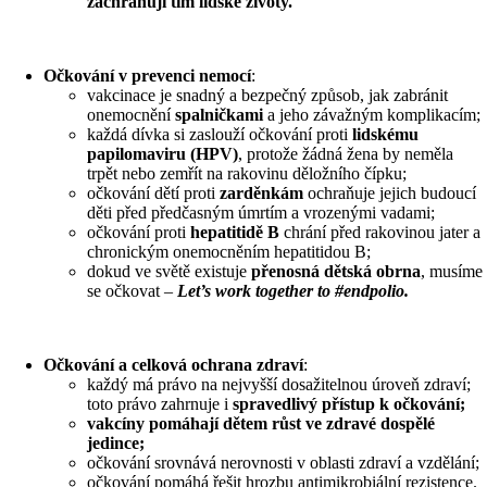
zachraňují tím lidské životy.
Očkování v prevenci nemocí
:
vakcinace je snadný a bezpečný způsob, jak zabránit
onemocnění
spalničkami
a jeho závažným komplikacím;
každá dívka si zaslouží očkování proti
lidskému
papilomaviru (HPV)
, protože žádná žena by neměla
trpět nebo zemřít na rakovinu děložního čípku;
očkování dětí proti
zarděnkám
ochraňuje jejich budoucí
děti před předčasným úmrtím a vrozenými vadami;
očkování proti
hepatitidě B
chrání před rakovinou jater a
chronickým onemocněním hepatitidou B;
dokud ve světě existuje
přenosná dětská obrna
, musíme
se očkovat –
Let’s work together to #endpolio.
Očkování a celková ochrana zdraví
:
každý má právo na nejvyšší dosažitelnou úroveň zdraví;
toto právo zahrnuje i
spravedlivý přístup k očkování;
vakcíny pomáhají dětem růst ve zdravé dospělé
jedince;
očkování srovnává nerovnosti v oblasti zdraví a vzdělání;
očkování pomáhá řešit hrozbu antimikrobiální rezistence.