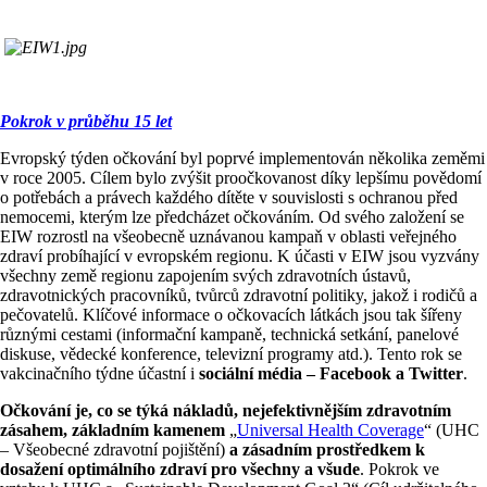
Pokrok v průběhu 15 let
Evropský týden očkování byl poprvé implementován několika zeměmi
v roce 2005. Cílem bylo zvýšit proočkovanost díky lepšímu povědomí
o potřebách a právech každého dítěte v souvislosti s ochranou před
nemocemi, kterým lze předcházet očkováním. Od svého založení se
EIW rozrostl na všeobecně uznávanou kampaň v oblasti veřejného
zdraví probíhající v evropském regionu. K účasti v EIW jsou vyzvány
všechny země regionu zapojením svých zdravotních ústavů,
zdravotnických pracovníků, tvůrců zdravotní politiky, jakož i rodičů a
pečovatelů. Klíčové informace o očkovacích látkách jsou tak šířeny
různými cestami (informační kampaně, technická setkání, panelové
diskuse, vědecké konference, televizní programy atd.). Tento rok se
vakcinačního týdne účastní i
sociální média – Facebook a Twitter
.
Očkování je, co se týká nákladů, nejefektivnějším zdravotním
zásahem, základním kamenem
„
Universal Health Coverage
“ (UHC
– Všeobecné zdravotní pojištění)
a zásadním prostředkem k
dosažení optimálního zdraví pro všechny a všude
. Pokrok ve