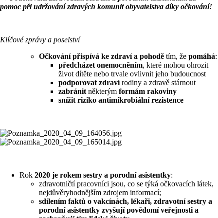
pomoc při udržování zdravých komunit obyvatelstva díky očkování!
Klíčové zprávy a poselství
Očkování
přispívá ke zdraví a pohodě
tím, že
pomáhá
:
předcházet onemocněním
, které mohou ohrozit
život dítěte nebo trvale ovlivnit jeho budoucnost
podporovat zdraví
rodiny a zdravě stárnout
zabránit
některým
formám rakoviny
snížit riziko antimikrobiální rezistence
Rok
2020 je rokem sestry a porodní asistentky
:
zdravotničtí pracovníci jsou, co se týká očkovacích látek,
nejdůvěryhodnějším zdrojem informací;
sdílením faktů o vakcínách, lékaři, zdravotní sestry a
porodní asistentky zvyšují povědomí veřejnosti a