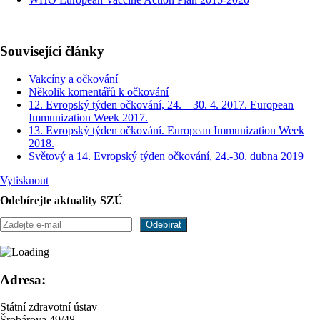
Související články
Vakcíny a očkování
Několik komentářů k očkování
12. Evropský týden očkování, 24. – 30. 4. 2017. European
Immunization Week 2017.
13. Evropský týden očkování. European Immunization Week
2018.
Světový a 14. Evropský týden očkování, 24.-30. dubna 2019
Vytisknout
Odebírejte aktuality SZÚ
Adresa:
Státní zdravotní ústav
Šrobárova 49/48