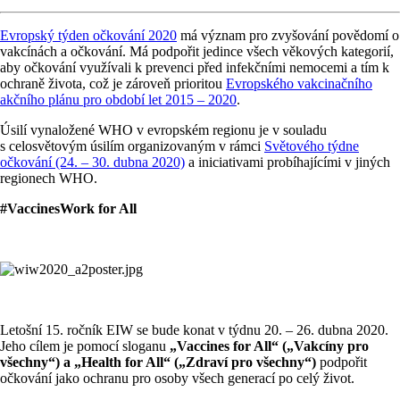
Evropský týden očkování 2020
má význam pro zvyšování povědomí o
vakcínách a očkování. Má podpořit jedince všech věkových kategorií,
aby očkování využívali k prevenci před infekčními nemocemi a tím k
ochraně života, což je zároveň prioritou
Evropského vakcinačního
akčního plánu pro období let 2015 – 2020
.
Úsilí vynaložené WHO v evropském regionu je v souladu
s celosvětovým úsilím organizovaným v rámci
Světového týdne
očkování (24. – 30. dubna 2020)
a iniciativami probíhajícími v jiných
regionech WHO.
#VaccinesWork for All
Letošní 15. ročník EIW se bude konat v týdnu 20. – 26. dubna 2020.
Jeho cílem je pomocí sloganu
„Vaccines for All“ („Vakcíny pro
všechny“) a „Health for All“ („Zdraví pro všechny“)
podpořit
očkování jako ochranu pro osoby všech generací po celý život.