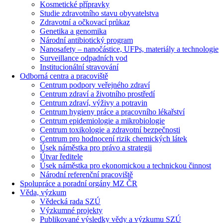
Kosmetické přípravky
Studie zdravotního stavu obyvatelstva
Zdravotní a očkovací průkaz
Genetika a genomika
Národní antibiotický program
Nanosafety – nanočástice, UFPs, materiály a technologie
Surveillance odpadních vod
Institucionální stravování
Odborná centra a pracoviště
Centrum podpory veřejného zdraví
Centrum zdraví a životního prostředí
Centrum zdraví, výživy a potravin
Centrum hygieny práce a pracovního lékařství
Centrum epidemiologie a mikrobiologie
Centrum toxikologie a zdravotní bezpečnosti
Centrum pro hodnocení rizik chemických látek
Úsek náměstka pro právo a strategii
Útvar ředitele
Úsek náměstka pro ekonomickou a technickou činnost
Národní referenční pracoviště
Spolupráce a poradní orgány MZ ČR
Věda, výzkum
Vědecká rada SZÚ
Výzkumné projekty
Publikované výsledky vědy a výzkumu SZÚ