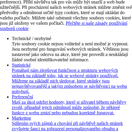
preference). Příští návštěva tak pro vás může být snazší a web bude
užitečnější. Při procházení našich webových stránek můžete změnit své
předvolby a odmítnout určité typy cookies, které se mají ukládat do
vašeho počítače. Můžete také odstranit všechny soubory cookies, které
jsou již uloženy ve vašem počítači.
Přečtěte si naše zásady používání
souborů cookie
Technické / nezbytné
Tyto soubory cookie nejsou volitelné a není možné je vypnout.
Jsou nezbytné pro fungování webových stránek. Většinou jsou
nastavené jako odezva na akce, které jste provedli a neukládají
žádné osobní identifikovatelné informace.
Statistické
Pomáhají nám zlepšovat funkčnost a strukturu webových
stránek na základě toho, jak se webové stránky používají.
Můžeme na základě nich sledovat, které stránky jsou
nejnavštěvovanější a jakým způsobem se návštěvnici na webu
pohybují.
Preferenční
Mají za úkol udržet hodnoty, které si uživatel během návštěvy
zvolil, případně jejich odmítnutí může způsobit, že některé
funkce z webu zmizí nebo nebudou korektně fungovat.
Marketing
Sdílením svých zájmů a chování při návštěvě našich stránek
zvyšujete šanci na zobrazení personalizovaného obsahu a