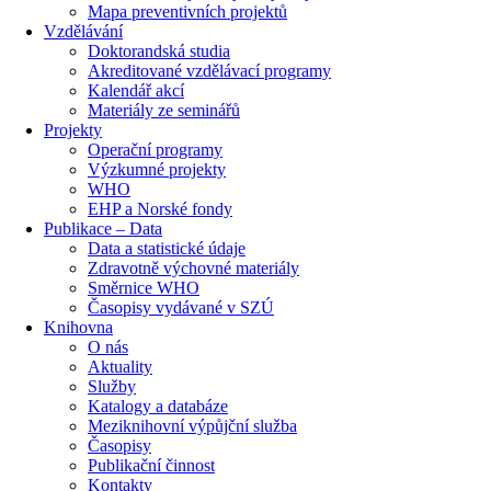
Mapa preventivních projektů
Vzdělávání
Doktorandská studia
Akreditované vzdělávací programy
Kalendář akcí
Materiály ze seminářů
Projekty
Operační programy
Výzkumné projekty
WHO
EHP a Norské fondy
Publikace – Data
Data a statistické údaje
Zdravotně výchovné materiály
Směrnice WHO
Časopisy vydávané v SZÚ
Knihovna
O nás
Aktuality
Služby
Katalogy a databáze
Meziknihovní výpůjční služba
Časopisy
Publikační činnost
Kontakty