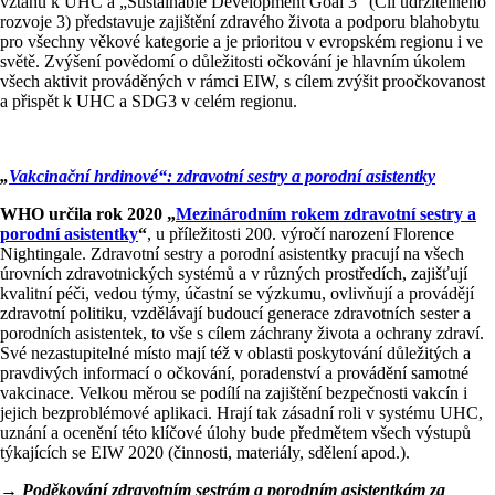
vztahu k UHC a „Sustainable Development Goal 3“ (Cíl udržitelného
rozvoje 3) představuje zajištění zdravého života a podporu blahobytu
pro všechny věkové kategorie a je prioritou v evropském regionu i ve
světě. Zvýšení povědomí o důležitosti očkování je hlavním úkolem
všech aktivit prováděných v rámci EIW, s cílem zvýšit proočkovanost
a přispět k UHC a SDG3 v celém regionu.
„
Vakcinační hrdinové“: zdravotní sestry a porodní asistentky
WHO určila rok 2020 „
Mezinárodním rokem zdravotní sestry a
porodní asistentky
“
, u příležitosti 200. výročí narození Florence
Nightingale. Zdravotní sestry a porodní asistentky pracují na všech
úrovních zdravotnických systémů a v různých prostředích, zajišťují
kvalitní péči, vedou týmy, účastní se výzkumu, ovlivňují a provádějí
zdravotní politiku, vzdělávají budoucí generace zdravotních sester a
porodních asistentek, to vše s cílem záchrany života a ochrany zdraví.
Své nezastupitelné místo mají též v oblasti poskytování důležitých a
pravdivých informací o očkování, poradenství a provádění samotné
vakcinace. Velkou měrou se podílí na zajištění bezpečnosti vakcín i
jejich bezproblémové aplikaci. Hrají tak zásadní roli v systému UHC,
uznání a ocenění této klíčové úlohy bude předmětem všech výstupů
týkajících se EIW 2020 (činnosti, materiály, sdělení apod.).
→
Poděkování zdravotním sestrám a porodním asistentkám za