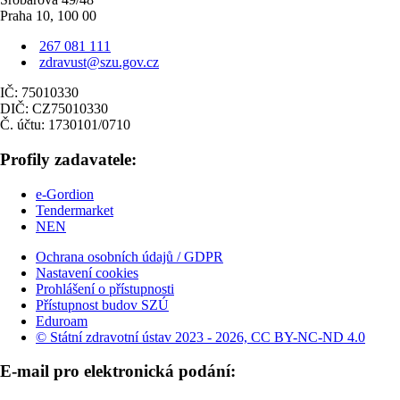
Praha 10, 100 00
267 081 111
zdravust@szu.gov.cz
IČ: 75010330
DIČ: CZ75010330
Č. účtu: 1730101/0710
Profily zadavatele:
e-Gordion
Tendermarket
NEN
Ochrana osobních údajů / GDPR
Nastavení cookies
Prohlášení o přístupnosti
Přístupnost budov SZÚ
Eduroam
© Státní zdravotní ústav 2023 - 2026, CC BY-NC-ND 4.0
E-mail pro elektronická podání: