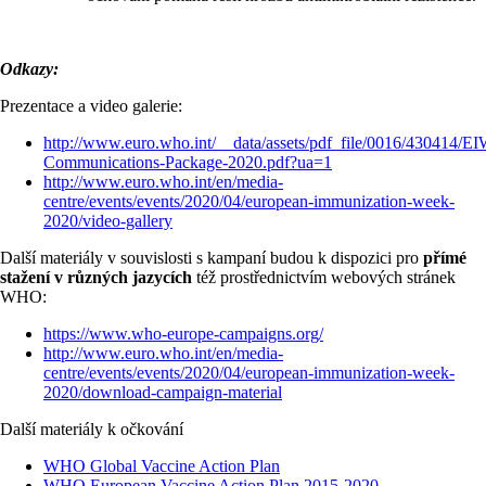
Odkazy:
Prezentace a video galerie:
http://www.euro.who.int/__data/assets/pdf_file/0016/430414/EI
Communications-Package-2020.pdf?ua=1
http://www.euro.who.int/en/media-
centre/events/events/2020/04/european-immunization-week-
2020/video-gallery
Další materiály v souvislosti s kampaní budou k dispozici pro
přímé
stažení v různých jazycích
též prostřednictvím webových stránek
WHO:
https://www.who-europe-campaigns.org/
http://www.euro.who.int/en/media-
centre/events/events/2020/04/european-immunization-week-
2020/download-campaign-material
Další materiály k očkování
WHO Global Vaccine Action Plan
WHO European Vaccine Action Plan 2015-2020