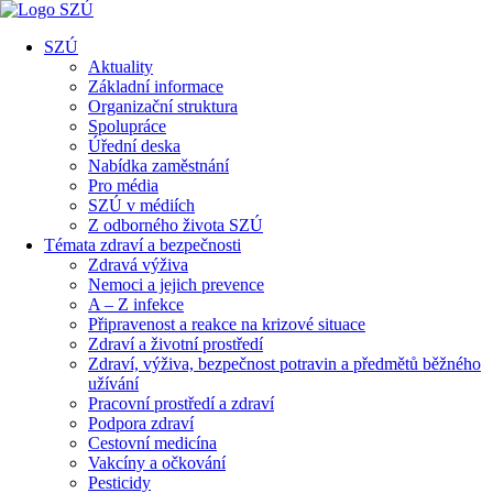
SZÚ
Aktuality
Základní informace
Organizační struktura
Spolupráce
Úřední deska
Nabídka zaměstnání
Pro média
SZÚ v médiích
Z odborného života SZÚ
Témata zdraví a bezpečnosti
Zdravá výživa
Nemoci a jejich prevence
A – Z infekce
Připravenost a reakce na krizové situace
Zdraví a životní prostředí
Zdraví, výživa, bezpečnost potravin a předmětů běžného
užívání
Pracovní prostředí a zdraví
Podpora zdraví
Cestovní medicína
Vakcíny a očkování
Pesticidy