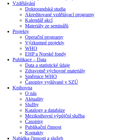
Vzdělávání
Doktorandská studia
Akreditované vzdělávací programy
Kalendář akcí
Materiály ze seminářů
Projekty
Operační programy
Výzkumné projekty
WHO
EHP a Norské fondy
Publikace – Data
Data a statistické údaje
Zdravotně výchovné materiály
Směrnice WHO
Časopisy vydávané v SZÚ
Knihovna
O nás
Aktuality
Služby
Katalogy a databáze
Meziknihovní výpůjční služba
Časopisy
Publikační činnost
Kontakty
Nabídka činnosti a služeb