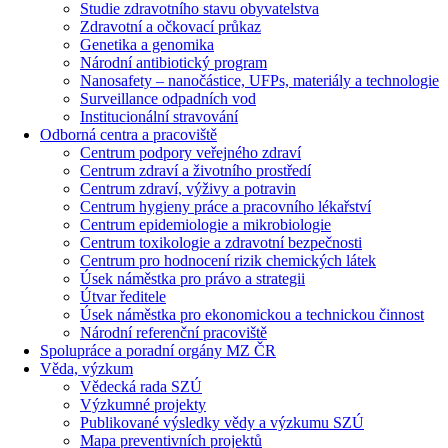
Studie zdravotního stavu obyvatelstva
Zdravotní a očkovací průkaz
Genetika a genomika
Národní antibiotický program
Nanosafety – nanočástice, UFPs, materiály a technologie
Surveillance odpadních vod
Institucionální stravování
Odborná centra a pracoviště
Centrum podpory veřejného zdraví
Centrum zdraví a životního prostředí
Centrum zdraví, výživy a potravin
Centrum hygieny práce a pracovního lékařství
Centrum epidemiologie a mikrobiologie
Centrum toxikologie a zdravotní bezpečnosti
Centrum pro hodnocení rizik chemických látek
Úsek náměstka pro právo a strategii
Útvar ředitele
Úsek náměstka pro ekonomickou a technickou činnost
Národní referenční pracoviště
Spolupráce a poradní orgány MZ ČR
Věda, výzkum
Vědecká rada SZÚ
Výzkumné projekty
Publikované výsledky vědy a výzkumu SZÚ
Mapa preventivních projektů