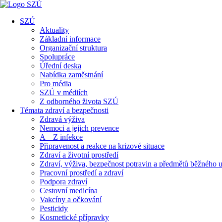
SZÚ
Aktuality
Základní informace
Organizační struktura
Spolupráce
Úřední deska
Nabídka zaměstnání
Pro média
SZÚ v médiích
Z odborného života SZÚ
Témata zdraví a bezpečnosti
Zdravá výživa
Nemoci a jejich prevence
A – Z infekce
Připravenost a reakce na krizové situace
Zdraví a životní prostředí
Zdraví, výživa, bezpečnost potravin a předmětů běžného u
Pracovní prostředí a zdraví
Podpora zdraví
Cestovní medicína
Vakcíny a očkování
Pesticidy
Kosmetické přípravky