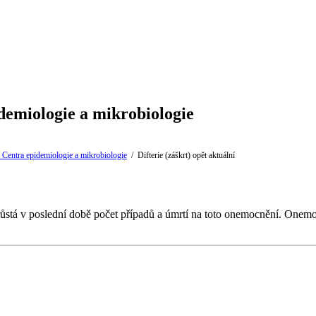
demiologie a mikrobiologie
ů Centra epidemiologie a mikrobiologie
/
Difterie (záškrt) opět aktuální
 narůstá v poslední době počet případů a úmrtí na toto onemocnění. On