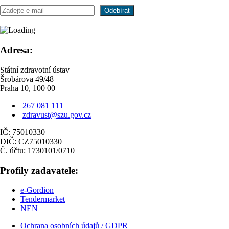
Adresa:
Státní zdravotní ústav
Šrobárova 49/48
Praha 10, 100 00
267 081 111
zdravust@szu.gov.cz
IČ: 75010330
DIČ: CZ75010330
Č. účtu: 1730101/0710
Profily zadavatele:
e-Gordion
Tendermarket
NEN
Ochrana osobních údajů / GDPR