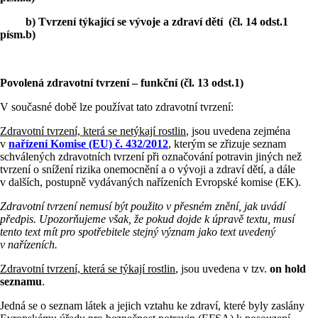
b) Tvrzení týkající se vývoje a zdraví dětí (čl. 14 odst.1
písm.b)
Povolená zdravotní tvrzení – funkční (čl. 13 odst.1)
V současné době lze používat tato zdravotní tvrzení:
Zdravotní tvrzení, která se netýkají rostlin
, jsou uvedena zejména
v
nařízení Komise (EU) č. 432/2012
, kterým se zřizuje seznam
schválených zdravotních tvrzení při označování potravin jiných než
tvrzení o snížení rizika onemocnění a o vývoji a zdraví dětí, a dále
v dalších, postupně vydávaných nařízeních Evropské komise (EK).
Zdravotní tvrzení nemusí být použito v přesném znění, jak uvádí
předpis. Upozorňujeme však, že pokud dojde k úpravě textu, musí
tento text mít pro spotřebitele stejný význam jako text uvedený
v nařízeních.
Zdravotní tvrzení, která se týkají rostlin
, jsou uvedena v tzv.
on hold
seznamu
.
Jedná se o seznam látek a jejich vztahu ke zdraví, které byly zaslány