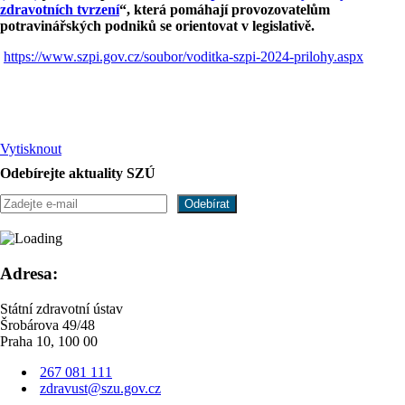
zdravotních tvrzení
“, která pomáhají provozovatelům
potravinářských podniků se orientovat v legislativě.
https://www.szpi.gov.cz/soubor/voditka-szpi-2024-prilohy.aspx
Vytisknout
Odebírejte aktuality SZÚ
Adresa:
Státní zdravotní ústav
Šrobárova 49/48
Praha 10, 100 00
267 081 111
zdravust@szu.gov.cz