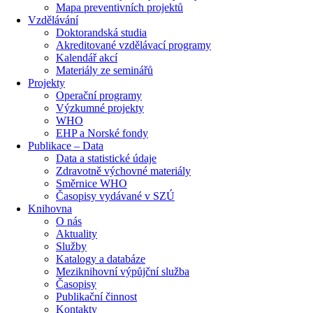
Mapa preventivních projektů
Vzdělávání
Doktorandská studia
Akreditované vzdělávací programy
Kalendář akcí
Materiály ze seminářů
Projekty
Operační programy
Výzkumné projekty
WHO
EHP a Norské fondy
Publikace – Data
Data a statistické údaje
Zdravotně výchovné materiály
Směrnice WHO
Časopisy vydávané v SZÚ
Knihovna
O nás
Aktuality
Služby
Katalogy a databáze
Meziknihovní výpůjční služba
Časopisy
Publikační činnost
Kontakty