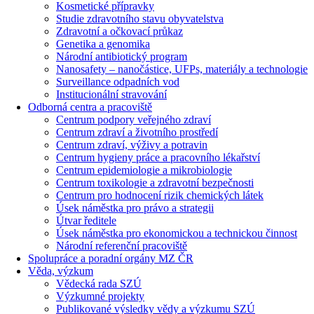
Kosmetické přípravky
Studie zdravotního stavu obyvatelstva
Zdravotní a očkovací průkaz
Genetika a genomika
Národní antibiotický program
Nanosafety – nanočástice, UFPs, materiály a technologie
Surveillance odpadních vod
Institucionální stravování
Odborná centra a pracoviště
Centrum podpory veřejného zdraví
Centrum zdraví a životního prostředí
Centrum zdraví, výživy a potravin
Centrum hygieny práce a pracovního lékařství
Centrum epidemiologie a mikrobiologie
Centrum toxikologie a zdravotní bezpečnosti
Centrum pro hodnocení rizik chemických látek
Úsek náměstka pro právo a strategii
Útvar ředitele
Úsek náměstka pro ekonomickou a technickou činnost
Národní referenční pracoviště
Spolupráce a poradní orgány MZ ČR
Věda, výzkum
Vědecká rada SZÚ
Výzkumné projekty
Publikované výsledky vědy a výzkumu SZÚ