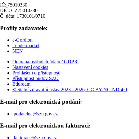
IČ: 75010330
DIČ: CZ75010330
Č. účtu: 1730101/0710
Profily zadavatele:
e-Gordion
Tendermarket
NEN
Ochrana osobních údajů / GDPR
Nastavení cookies
Prohlášení o přístupnosti
Přístupnost budov SZÚ
Eduroam
© Státní zdravotní ústav 2023 - 2026, CC BY-NC-ND 4.0
E-mail pro elektronická podání:
podatelna@szu.gov.cz
E-mail pro elektronickou fakturaci:
fakturace@szu.gov.cz