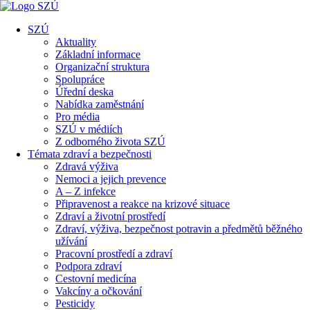
SZÚ
Aktuality
Základní informace
Organizační struktura
Spolupráce
Úřední deska
Nabídka zaměstnání
Pro média
SZÚ v médiích
Z odborného života SZÚ
Témata zdraví a bezpečnosti
Zdravá výživa
Nemoci a jejich prevence
A – Z infekce
Připravenost a reakce na krizové situace
Zdraví a životní prostředí
Zdraví, výživa, bezpečnost potravin a předmětů běžného
užívání
Pracovní prostředí a zdraví
Podpora zdraví
Cestovní medicína
Vakcíny a očkování
Pesticidy