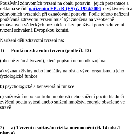
Používání zdravotních tvrzení na obalu potravin, jejich prezentace a
reklama se řídí
nařízením EP a R (ES) č. 1924/2006
o výživových a
zdravotních tvrzeních při označování potravin. Podle tohoto nařízení
používaná zdravotní tvrzení musí být založena na všeobecně
uznávaných vědeckých poznatcích. Lze používat pouze zdravotní
tvrzení schválená Evropskou komisí.
Nařízení dělí zdravotní tvrzení na:
1)
Funkční zdravotní tvrzení (podle čl. 13)
(obecně známá tvrzení), která popisují nebo odkazují na:
a) význam živiny nebo jiné látky na růst a vývoj organismu a jeho
fyziologické funkce
b) psychologické a behaviorální funkce
c) snižování nebo kontrolu hmotnosti nebo snížení pocitu hladu či
zvýšení pocitu sytosti anebo snížení množství energie obsažené ve
stravě
2
) a) Tvrzení o snižování rizika onemocnění (čl. 14 odst.1
písm.a)