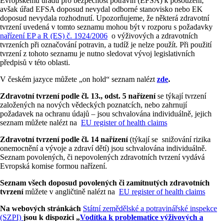
Evropskému úřadu pro bezpečnost potravin (EFSA) k posouzení,
avšak úřad EFSA doposud nevydal odborné stanovisko nebo EK
doposud nevydala rozhodnutí. Upozorňujeme, že některá zdravotní
tvrzení uvedená v tomto seznamu mohou být v rozporu s požadavky
nařízení EP a R (ES) č. 1924/2006
o výživových a zdravotních
tvrzeních při označování potravin, a tudíž je nelze použít. Při použití
tvrzení z tohoto seznamu je nutno sledovat vývoj legislativních
předpisů v této oblasti.
V českém jazyce můžete „on hold“ seznam nalézt
zde
.
Zdravotní tvrzení podle čl. 13., odst. 5 nařízení
se týkají tvrzení
založených na nových vědeckých poznatcích, nebo zahrnují
požadavek na ochranu údajů – jsou schvalována individuálně, jejich
seznam můžete nalézt na
EU register of health claims
Zdravotní tvrzení podle čl. 14 nařízení
(týkají se snižování rizika
onemocnění a vývoje a zdraví dětí) jsou schvalována individuálně.
Seznam povolených, či nepovolených zdravotních tvrzení vydává
Evropská komise formou nařízení.
Seznam všech doposud povolených či zamítnutých zdravotních
tvrzení
můžete v angličtině nalézt na
EU register of health claims
Na webových stránkách
Státní zemědělské a potravinářské inspekce
(SZPI)
jsou k dispozici „
Vodítka k problematice výživových a