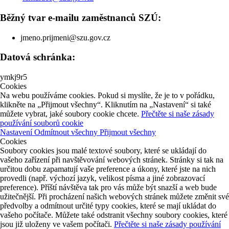
Běžný tvar e-mailu zaměstnanců SZÚ:
jmeno.prijmeni@szu.gov.cz
Datová schránka:
ymkj9r5
Cookies
Na webu používáme cookies. Pokud si myslíte, že je to v pořádku,
klikněte na „Přijmout všechny“. Kliknutím na „Nastavení“ si také
můžete vybrat, jaké soubory cookie chcete.
Přečtěte si naše zásady
používání souborů cookie
Nastavení
Odmítnout všechny
Přijmout všechny
Cookies
Soubory cookies jsou malé textové soubory, které se ukládají do
vašeho zařízení při navštěvování webových stránek. Stránky si tak na
určitou dobu zapamatují vaše preference a úkony, které jste na nich
provedli (např. výchozí jazyk, velikost písma a jiné zobrazovací
preference). Příští návštěva tak pro vás může být snazší a web bude
užitečnější. Při procházení našich webových stránek můžete změnit své
předvolby a odmítnout určité typy cookies, které se mají ukládat do
vašeho počítače. Můžete také odstranit všechny soubory cookies, které
jsou již uloženy ve vašem počítači.
Přečtěte si naše zásady používání