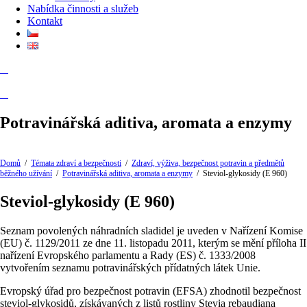
Nabídka činnosti a služeb
Kontakt
Potravinářská aditiva, aromata a enzymy
Domů
/
Témata zdraví a bezpečnosti
/
Zdraví, výživa, bezpečnost potravin a předmětů
běžného užívání
/
Potravinářská aditiva, aromata a enzymy
/
Steviol-glykosidy (E 960)
Steviol-glykosidy (E 960)
Seznam povolených náhradních sladidel je uveden v Nařízení Komise
(EU) č. 1129/2011 ze dne 11. listopadu 2011, kterým se mění příloha II
nařízení Evropského parlamentu a Rady (ES) č. 1333/2008
vytvořením seznamu potravinářských přídatných látek Unie.
Evropský úřad pro bezpečnost potravin (EFSA) zhodnotil bezpečnost
steviol-glykosidů, získávaných z listů rostliny Stevia rebaudiana