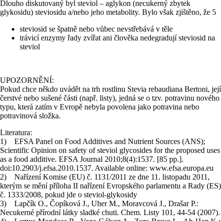
Dlouho diskutovaný byl steviol – aglykon (necukerný zbytek
glykosidu) steviosidu a/nebo jeho metabolity. Bylo však zjištěno, že 5
steviosid se špatně nebo vůbec nevstřebává v těle
trávicí enzymy řady zvířat ani člověka nedegradují steviosid na
steviol
UPOZORNĚNÍ:
Pokud chce někdo uvádět na trh rostlinu Stevia rebaudiana Bertoni, její
čerstvé nebo sušené části (např. listy), jedná se o tzv. potravinu nového
typu, která zatím v Evropě nebyla povolena jako potravina nebo
potravinová složka.
Literatura:
1) EFSA Panel on Food Additives and Nutrient Sources (ANS);
Scientific Opinion on safety of steviol glycosides for the proposed uses
as a food additive. EFSA Journal 2010;8(4):1537. [85 pp.].
doi:10.2903/j.efsa.2010.1537. Available online: www.efsa.europa.eu
2) Nařízení Komise (EU) č. 1131/2011 ze dne 11. listopadu 2011,
kterým se mění příloha II nařízení Evropského parlamentu a Rady (ES)
č. 1333/2008, pokud jde o steviol-glykosidy
3) Lapčík O., Čopíková J., Uher M., Moravcová J., Drašar P.:
Necukerné přírodní látky sladké chuti. Chem. Listy 101, 44-54 (2007).