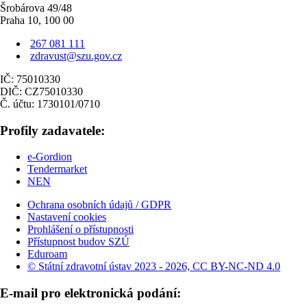
Šrobárova 49/48
Praha 10, 100 00
267 081 111
zdravust@szu.gov.cz
IČ: 75010330
DIČ: CZ75010330
Č. účtu: 1730101/0710
Profily zadavatele:
e-Gordion
Tendermarket
NEN
Ochrana osobních údajů / GDPR
Nastavení cookies
Prohlášení o přístupnosti
Přístupnost budov SZÚ
Eduroam
© Státní zdravotní ústav 2023 - 2026, CC BY-NC-ND 4.0
E-mail pro elektronická podání: