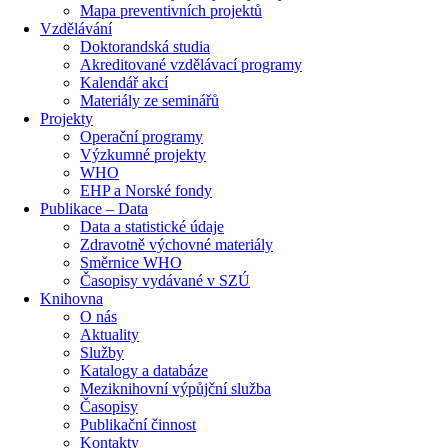
Mapa preventivních projektů
Vzdělávání
Doktorandská studia
Akreditované vzdělávací programy
Kalendář akcí
Materiály ze seminářů
Projekty
Operační programy
Výzkumné projekty
WHO
EHP a Norské fondy
Publikace – Data
Data a statistické údaje
Zdravotně výchovné materiály
Směrnice WHO
Časopisy vydávané v SZÚ
Knihovna
O nás
Aktuality
Služby
Katalogy a databáze
Meziknihovní výpůjční služba
Časopisy
Publikační činnost
Kontakty