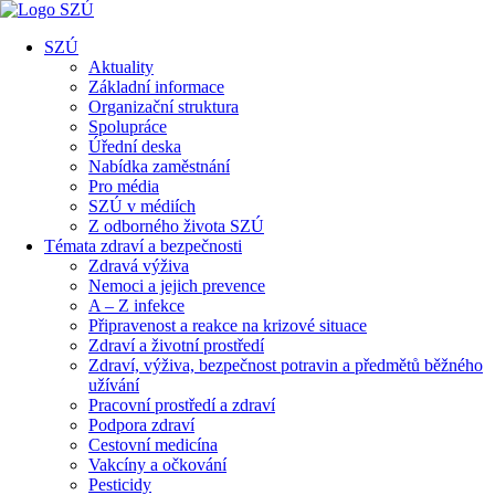
SZÚ
Aktuality
Základní informace
Organizační struktura
Spolupráce
Úřední deska
Nabídka zaměstnání
Pro média
SZÚ v médiích
Z odborného života SZÚ
Témata zdraví a bezpečnosti
Zdravá výživa
Nemoci a jejich prevence
A – Z infekce
Připravenost a reakce na krizové situace
Zdraví a životní prostředí
Zdraví, výživa, bezpečnost potravin a předmětů běžného
užívání
Pracovní prostředí a zdraví
Podpora zdraví
Cestovní medicína
Vakcíny a očkování
Pesticidy