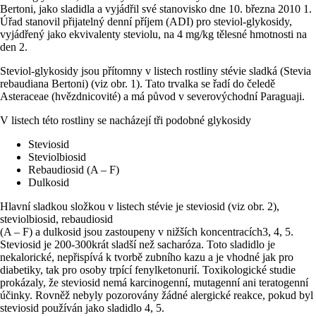
Bertoni, jako sladidla a vyjádřil své stanovisko dne 10. března 2010 1.
Úřad stanovil přijatelný denní příjem (ADI) pro steviol-glykosidy,
vyjádřený jako ekvivalenty steviolu, na 4 mg/kg tělesné hmotnosti na
den 2.
Steviol-glykosidy jsou přítomny v listech rostliny stévie sladká (Stevia
rebaudiana Bertoni) (viz obr. 1). Tato trvalka se řadí do čeledě
Asteraceae (hvězdnicovité) a má původ v severovýchodní Paraguaji.
V listech této rostliny se nacházejí tři podobné glykosidy
Steviosid
Steviolbiosid
Rebaudiosid (A – F)
Dulkosid
Hlavní sladkou složkou v listech stévie je steviosid (viz obr. 2),
steviolbiosid, rebaudiosid
(A – F) a dulkosid jsou zastoupeny v nižších koncentracích3, 4, 5.
Steviosid je 200-300krát sladší než sacharóza. Toto sladidlo je
nekalorické, nepřispívá k tvorbě zubního kazu a je vhodné jak pro
diabetiky, tak pro osoby trpící fenylketonurií. Toxikologické studie
prokázaly, že steviosid nemá karcinogenní, mutagenní ani teratogenní
účinky. Rovněž nebyly pozorovány žádné alergické reakce, pokud byl
steviosid používán jako sladidlo 4, 5.