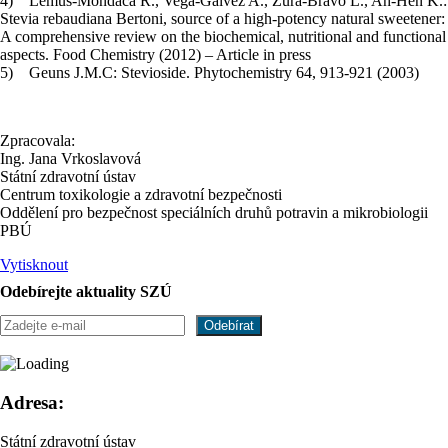
4) Lemus-Mondaca R., Vega-Gálvez A., Zura-Bravo L., Ah-Hen K.:
Stevia rebaudiana Bertoni, source of a high-potency natural sweetener:
A comprehensive review on the biochemical, nutritional and functional
aspects. Food Chemistry (2012) – Article in press
5) Geuns J.M.C: Stevioside. Phytochemistry 64, 913-921 (2003)
Zpracovala:
Ing. Jana Vrkoslavová
Státní zdravotní ústav
Centrum toxikologie a zdravotní bezpečnosti
Oddělení pro bezpečnost speciálních druhů potravin a mikrobiologii
PBÚ
Vytisknout
Odebírejte aktuality SZÚ
Adresa:
Státní zdravotní ústav