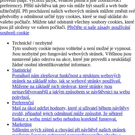
provedli (např. výchozí jazyk, velikost písma a jiné zobrazovací
preference). Příští návštěva tak pro vás může být snazší a web bude
užitečnější. Při procházení našich webových stránek můžete změnit své
předvolby a odmítnout určité typy cookies, které se mají ukládat do
vašeho počítače. Můžete také odstranit všechny soubory cookies, které
jsou již uloženy ve vašem počítači.
Přečtěte si naše zásady používání
souborů cookie
Technické / nezbytné
Tyto soubory cookie nejsou volitelné a není možné je vypnout.
Jsou nezbytné pro fungování webových stránek. Většinou jsou
nastavené jako odezva na akce, které jste provedli a neukládají
žádné osobní identifikovatelné informace.
Statistické
Pomáhají nám zlepšovat funkčnost a strukturu webových
stránek na základě toho, jak se webové stránky používají.
Můžeme na základě nich sledovat, které stránky jsou
nejnavštěvovanější a jakým způsobem se návštěvnici na webu
pohybují.
Preferenční
Mají za úkol udržet hodnoty, které si uživatel během návštěvy
zvolil, případně jejich odmítnutí může způsobit, že některé
funkce z webu zmizí nebo nebudou korektně fungovat.
Marketing
Sdílením svých zájmů a chování při návštěvě našich stránek