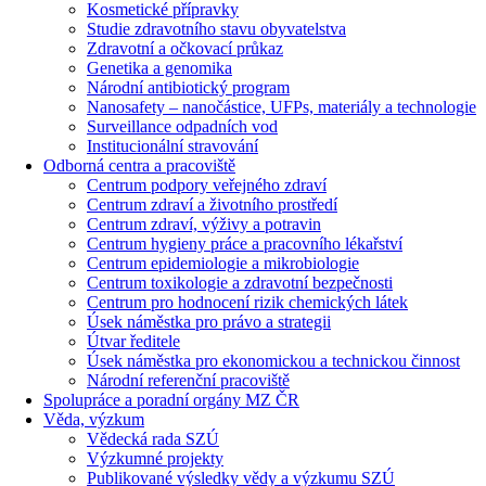
Kosmetické přípravky
Studie zdravotního stavu obyvatelstva
Zdravotní a očkovací průkaz
Genetika a genomika
Národní antibiotický program
Nanosafety – nanočástice, UFPs, materiály a technologie
Surveillance odpadních vod
Institucionální stravování
Odborná centra a pracoviště
Centrum podpory veřejného zdraví
Centrum zdraví a životního prostředí
Centrum zdraví, výživy a potravin
Centrum hygieny práce a pracovního lékařství
Centrum epidemiologie a mikrobiologie
Centrum toxikologie a zdravotní bezpečnosti
Centrum pro hodnocení rizik chemických látek
Úsek náměstka pro právo a strategii
Útvar ředitele
Úsek náměstka pro ekonomickou a technickou činnost
Národní referenční pracoviště
Spolupráce a poradní orgány MZ ČR
Věda, výzkum
Vědecká rada SZÚ
Výzkumné projekty
Publikované výsledky vědy a výzkumu SZÚ