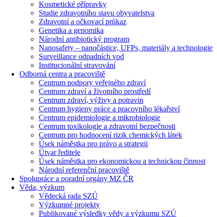
Kosmetické přípravky
Studie zdravotního stavu obyvatelstva
Zdravotní a očkovací průkaz
Genetika a genomika
Národní antibiotický program
Nanosafety – nanočástice, UFPs, materiály a technologie
Surveillance odpadních vod
Institucionální stravování
Odborná centra a pracoviště
Centrum podpory veřejného zdraví
Centrum zdraví a životního prostředí
Centrum zdraví, výživy a potravin
Centrum hygieny práce a pracovního lékařství
Centrum epidemiologie a mikrobiologie
Centrum toxikologie a zdravotní bezpečnosti
Centrum pro hodnocení rizik chemických látek
Úsek náměstka pro právo a strategii
Útvar ředitele
Úsek náměstka pro ekonomickou a technickou činnost
Národní referenční pracoviště
Spolupráce a poradní orgány MZ ČR
Věda, výzkum
Vědecká rada SZÚ
Výzkumné projekty
Publikované výsledky vědy a výzkumu SZÚ