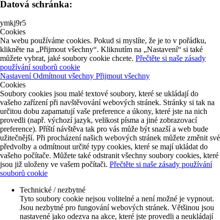
Datová schránka:
ymkj9r5
Cookies
Na webu používáme cookies. Pokud si myslíte, že je to v pořádku,
klikněte na „Přijmout všechny“. Kliknutím na „Nastavení“ si také
můžete vybrat, jaké soubory cookie chcete.
Přečtěte si naše zásady
používání souborů cookie
Nastavení
Odmítnout všechny
Přijmout všechny
Cookies
Soubory cookies jsou malé textové soubory, které se ukládají do
vašeho zařízení při navštěvování webových stránek. Stránky si tak na
určitou dobu zapamatují vaše preference a úkony, které jste na nich
provedli (např. výchozí jazyk, velikost písma a jiné zobrazovací
preference). Příští návštěva tak pro vás může být snazší a web bude
užitečnější. Při procházení našich webových stránek můžete změnit své
předvolby a odmítnout určité typy cookies, které se mají ukládat do
vašeho počítače. Můžete také odstranit všechny soubory cookies, které
jsou již uloženy ve vašem počítači.
Přečtěte si naše zásady používání
souborů cookie
Technické / nezbytné
Tyto soubory cookie nejsou volitelné a není možné je vypnout.
Jsou nezbytné pro fungování webových stránek. Většinou jsou
nastavené jako odezva na akce, které jste provedli a neukládají