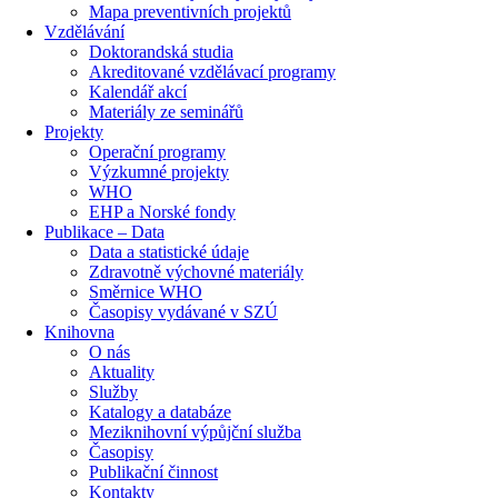
Mapa preventivních projektů
Vzdělávání
Doktorandská studia
Akreditované vzdělávací programy
Kalendář akcí
Materiály ze seminářů
Projekty
Operační programy
Výzkumné projekty
WHO
EHP a Norské fondy
Publikace – Data
Data a statistické údaje
Zdravotně výchovné materiály
Směrnice WHO
Časopisy vydávané v SZÚ
Knihovna
O nás
Aktuality
Služby
Katalogy a databáze
Meziknihovní výpůjční služba
Časopisy
Publikační činnost
Kontakty