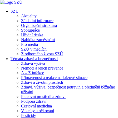
SZÚ
Aktuality
Základní informace
Organizační struktura
Spolupráce
Úřední deska
Nabídka zaměstnání
Pro média
SZÚ v médiích
Z odborného života SZÚ
Témata zdraví a bezpečnosti
Zdravá výživa
Nemoci a jejich prevence
A – Z infekce
Připravenost a reakce na krizové situace
Zdraví a životní prostředí
Zdraví, výživa, bezpečnost potravin a předmětů běžného
užívání
Pracovní prostředí a zdraví
Podpora zdraví
Cestovní medicína
Vakcíny a očkování
Pesticidy