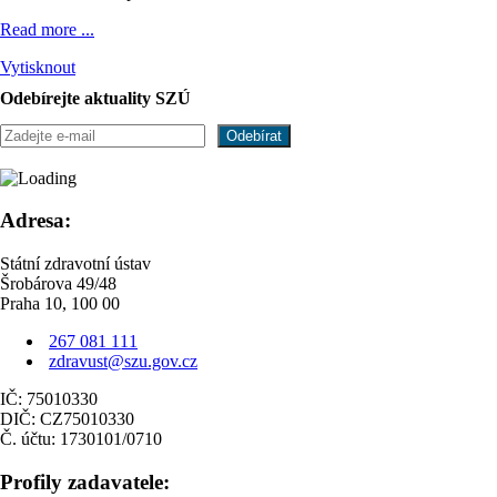
Read more ...
Vytisknout
Odebírejte aktuality SZÚ
Adresa:
Státní zdravotní ústav
Šrobárova 49/48
Praha 10, 100 00
267 081 111
zdravust@szu.gov.cz
IČ: 75010330
DIČ: CZ75010330
Č. účtu: 1730101/0710
Profily zadavatele: