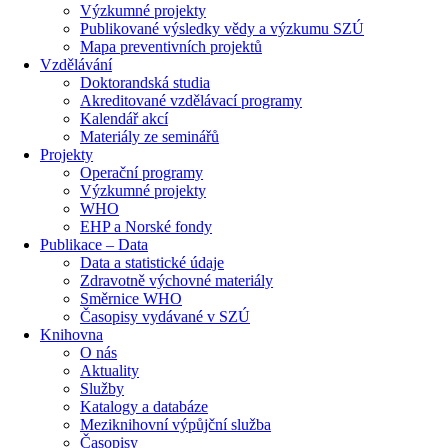
Výzkumné projekty
Publikované výsledky vědy a výzkumu SZÚ
Mapa preventivních projektů
Vzdělávání
Doktorandská studia
Akreditované vzdělávací programy
Kalendář akcí
Materiály ze seminářů
Projekty
Operační programy
Výzkumné projekty
WHO
EHP a Norské fondy
Publikace – Data
Data a statistické údaje
Zdravotně výchovné materiály
Směrnice WHO
Časopisy vydávané v SZÚ
Knihovna
O nás
Aktuality
Služby
Katalogy a databáze
Meziknihovní výpůjční služba
Časopisy