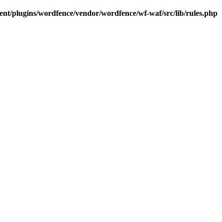
t/plugins/wordfence/vendor/wordfence/wf-waf/src/lib/rules.php