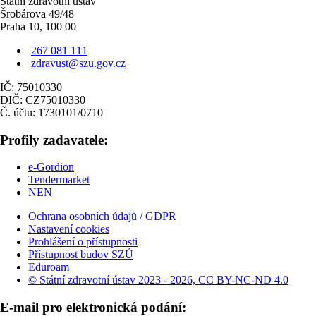
Státní zdravotní ústav
Šrobárova 49/48
Praha 10, 100 00
267 081 111
zdravust@szu.gov.cz
Technické /
IČ: 75010330
nezbytné
DIČ: CZ75010330
Tyto soubory
Č. účtu: 1730101/0710
cookie nejsou
volitelné a není
Profily zadavatele:
možné je
vypnout. Jsou
nezbytné pro
e-Gordion
fungování
Tendermarket
webových
NEN
stránek.
Většinou jsou
Ochrana osobních údajů / GDPR
nastavené jako
Nastavení cookies
odezva na akce,
Prohlášení o přístupnosti
které jste
Přístupnost budov SZÚ
provedli a
Eduroam
neukládají žádné
© Státní zdravotní ústav 2023 - 2026, CC BY-NC-ND 4.0
osobní
identifikovatelné
E-mail pro elektronická podání:
informace.