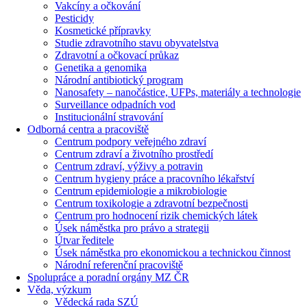
Vakcíny a očkování
Pesticidy
Kosmetické přípravky
Studie zdravotního stavu obyvatelstva
Zdravotní a očkovací průkaz
Genetika a genomika
Národní antibiotický program
Nanosafety – nanočástice, UFPs, materiály a technologie
Surveillance odpadních vod
Institucionální stravování
Odborná centra a pracoviště
Centrum podpory veřejného zdraví
Centrum zdraví a životního prostředí
Centrum zdraví, výživy a potravin
Centrum hygieny práce a pracovního lékařství
Centrum epidemiologie a mikrobiologie
Centrum toxikologie a zdravotní bezpečnosti
Centrum pro hodnocení rizik chemických látek
Úsek náměstka pro právo a strategii
Útvar ředitele
Úsek náměstka pro ekonomickou a technickou činnost
Národní referenční pracoviště
Spolupráce a poradní orgány MZ ČR
Věda, výzkum
Vědecká rada SZÚ