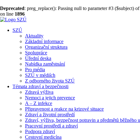
Deprecated
: preg_replace(): Passing null to parameter #3 ($subject) of
on line
1896
SZÚ
Aktuality
Základní informace
Organizační struktura
Spolupráce
Úřední deska
Nabídka zaměstnání
Pro média
SZÚ v médiích
Z odborného života SZÚ
Témata zdraví a bezpečnosti
Zdravá výživa
Nemoci a jejich prevence
A – Z infekce
Připravenost a reakce na krizové situace
Zdraví a životní prostředí
Zdraví, výživa, bezpečnost potravin a předmětů běžného u
Pracovní prostředí a zdraví
Podpora zdraví
Cestovní medicína