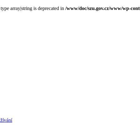
 type array|string is deprecated in
/www/doc/szu.gov.cz/www/wp-conten
žívání