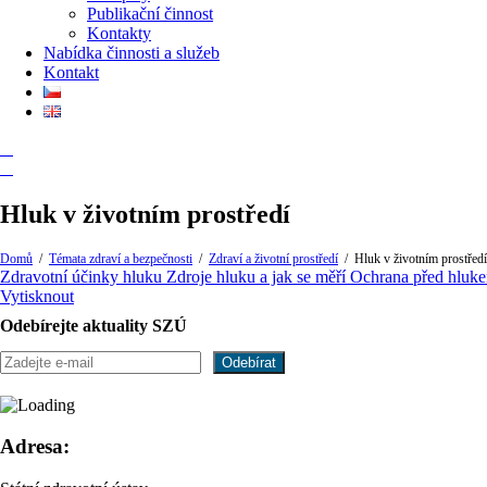
Publikační činnost
Kontakty
Nabídka činnosti a služeb
Kontakt
Hluk v životním prostředí
Domů
/
Témata zdraví a bezpečnosti
/
Zdraví a životní prostředí
/
Hluk v životním prostředí
Zdravotní účinky hluku
Zdroje hluku a jak se měří
Ochrana před hlu
Vytisknout
Odebírejte aktuality SZÚ
Adresa: