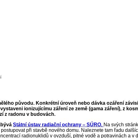
í
umělého původu. Konkrétní úroveň nebo dávka ozáření závisí
u vystaveni ionizujícímu záření ze země (gama záření), z ko
ází z radonu v budovách.
zabývá
Státní ústav radiační ochrany – SÚRO.
Na svých stránk
ak postupovat při stavbě nového domu. Naleznete tam řadu další
entrací radionuklidů v ovzduší, pitné vodě a potravinách a v da