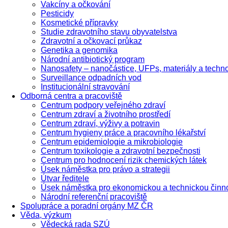
Vakcíny a očkování
Pesticidy
Kosmetické přípravky
Studie zdravotního stavu obyvatelstva
Zdravotní a očkovací průkaz
Genetika a genomika
Národní antibiotický program
Nanosafety – nanočástice, UFPs, materiály a techn
Surveillance odpadních vod
Institucionální stravování
Odborná centra a pracoviště
Centrum podpory veřejného zdraví
Centrum zdraví a životního prostředí
Centrum zdraví, výživy a potravin
Centrum hygieny práce a pracovního lékařství
Centrum epidemiologie a mikrobiologie
Centrum toxikologie a zdravotní bezpečnosti
Centrum pro hodnocení rizik chemických látek
Úsek náměstka pro právo a strategii
Útvar ředitele
Úsek náměstka pro ekonomickou a technickou činn
Národní referenční pracoviště
Spolupráce a poradní orgány MZ ČR
Věda, výzkum
Vědecká rada SZÚ