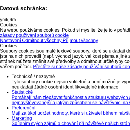
Datová schránka:
ymkj9r5
Cookies
Na webu používáme cookies. Pokud si myslíte, že je to v pořádk
zásady používání souborů cookie
Nastavení
Odmítnout všechny
Přijmout všechny
Cookies
Soubory cookies jsou malé textové soubory, které se ukládají d
jste na nich provedli (např. výchozí jazyk, velikost písma a ji
stránek můžete změnit své předvolby a odmítnout určité typy coo
vašem počítači.
Přečtěte si naše zásady používání souborů coo
Technické / nezbytné
Tyto soubory cookie nejsou volitelné a není možné je vyp
neukládají žádné osobní identifikovatelné informace.
Statistické
Pomáhají nám zlepšovat funkčnost a strukturu webových s
nejnavštěvovanější a jakým způsobem se návštěvnici na 
Preferenční
Mají za úkol udržet hodnoty, které si uživatel během návš
Marketing
Sdílením svých zájmů a chování při návštěvě našich strá