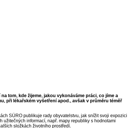
 na tom, kde žijeme, jakou vykonáváme práci, co jíme a
smu, při lékařském vyšetření apod., avšak v průměru téměř
ách SÚRO publikuje rady obyvatelstvu, jak snížit svoji expozici
ch užitečných informací, např. mapy republiky s hodnotami
lších složkách životního prostředí.