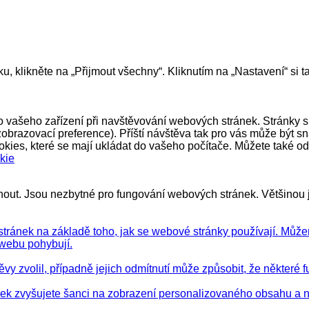
u, klikněte na „Přijmout všechny“. Kliknutím na „Nastavení“ si 
o vašeho zařízení při navštěvování webových stránek. Stránky si
né zobrazovací preference). Příští návštěva tak pro vás může být
kies, které se mají ukládat do vašeho počítače. Můžete také ods
kie
nout. Jsou nezbytné pro fungování webových stránek. Většinou j
tránek na základě toho, jak se webové stránky používají. Můžem
webu pohybují.
těvy zvolil, případně jejich odmítnutí může způsobit, že někter
nek zvyšujete šanci na zobrazení personalizovaného obsahu a 