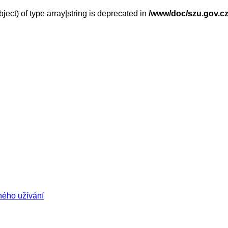
ject) of type array|string is deprecated in
/www/doc/szu.gov.cz
ného užívání