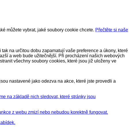
také můžete vybrat, jaké soubory cookie chcete.
Přečtěte si naše
 tak na určitou dobu zapamatují vaše preference a úkony, které
 snazší a web bude užitečnější. Při procházení našich webových
tranit všechny soubory cookies, které jsou již uloženy ve
sou nastavené jako odezva na akce, které jste provedli a
e na základě nich sledovat, které stránky jsou
é funkce z webu zmizí nebo nebudou korektně fungovat.
nabídek.