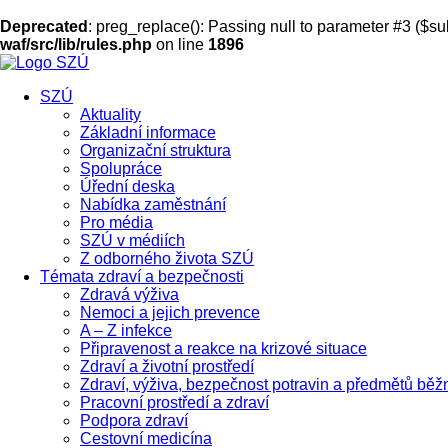
Deprecated
: preg_replace(): Passing null to parameter #3 ($sub
waf/src/lib/rules.php
on line
1896
SZÚ
Aktuality
Základní informace
Organizační struktura
Spolupráce
Úřední deska
Nabídka zaměstnání
Pro média
SZÚ v médiích
Z odborného života SZÚ
Témata zdraví a bezpečnosti
Zdravá výživa
Nemoci a jejich prevence
A – Z infekce
Připravenost a reakce na krizové situace
Zdraví a životní prostředí
Zdraví, výživa, bezpečnost potravin a předmětů běž
Pracovní prostředí a zdraví
Podpora zdraví
Cestovní medicína