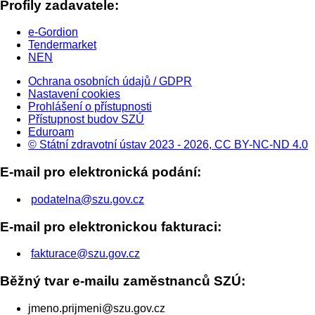
Profily zadavatele:
e-Gordion
Tendermarket
NEN
Ochrana osobních údajů / GDPR
Nastavení cookies
Prohlášení o přístupnosti
Přístupnost budov SZÚ
Eduroam
© Státní zdravotní ústav 2023 - 2026, CC BY-NC-ND 4.0
E-mail pro elektronická podání:
podatelna@szu.gov.cz
E-mail pro elektronickou fakturaci:
fakturace@szu.gov.cz
Běžný tvar e-mailu zaměstnanců SZÚ:
jmeno.prijmeni@szu.gov.cz