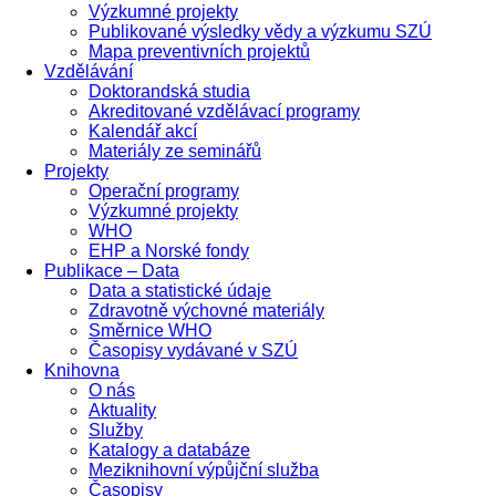
Výzkumné projekty
Publikované výsledky vědy a výzkumu SZÚ
Mapa preventivních projektů
Vzdělávání
Doktorandská studia
Akreditované vzdělávací programy
Kalendář akcí
Materiály ze seminářů
Projekty
Operační programy
Výzkumné projekty
WHO
EHP a Norské fondy
Publikace – Data
Data a statistické údaje
Zdravotně výchovné materiály
Směrnice WHO
Časopisy vydávané v SZÚ
Knihovna
O nás
Aktuality
Služby
Katalogy a databáze
Meziknihovní výpůjční služba
Časopisy