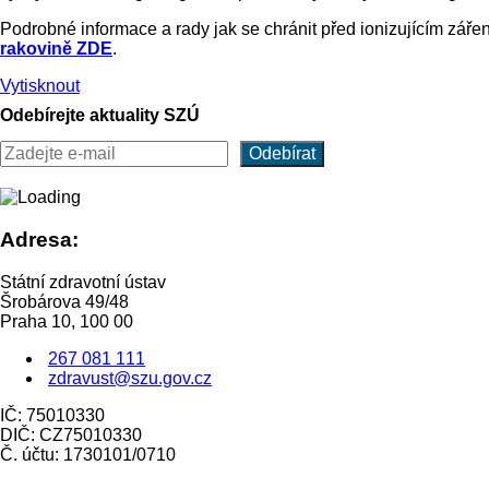
Podrobné informace a rady jak se chránit před ionizujícím zá
rakovině
ZDE
.
Vytisknout
Odebírejte aktuality SZÚ
Adresa:
Státní zdravotní ústav
Šrobárova 49/48
Praha 10, 100 00
267 081 111
zdravust@szu.gov.cz
IČ: 75010330
DIČ: CZ75010330
Č. účtu: 1730101/0710