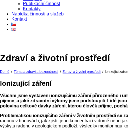
Publikační činnost
Kontakty
Nabídka činnosti a služeb
Kontakt
Zdraví a životní prostředí
Domů
/
Témata zdraví a bezpečnosti
/
Zdraví a životní prostředí
/
Ionizující zářen
Ionizující záření
Všichni jsme vystaveni ionizujícímu záření přirozeného i 
pijeme, a jaké zdravotní výkony jsme podstoupili. Lidé jso
polovina celkové dávky záření, kterou člověk přijme, poch
Problematikou ionizujícího záření v životním prostředí se 
radonu v budovách, jak zjistit jeho koncentraci v domě nebo j
výskytu radonu v geologickém podloží, výsledky monitoringu konc