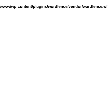
/www/wp-content/plugins/wordfence/vendor/wordfence/wf-