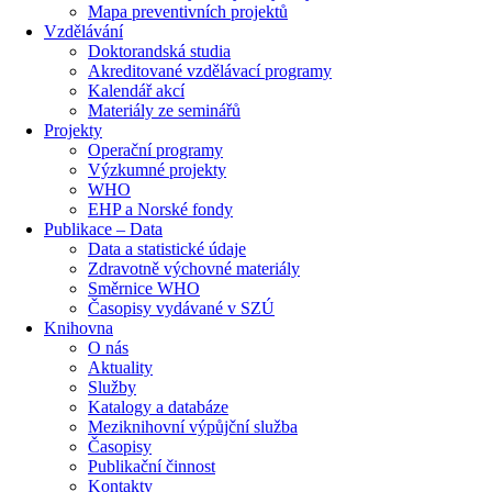
Mapa preventivních projektů
Vzdělávání
Doktorandská studia
Akreditované vzdělávací programy
Kalendář akcí
Materiály ze seminářů
Projekty
Operační programy
Výzkumné projekty
WHO
EHP a Norské fondy
Publikace – Data
Data a statistické údaje
Zdravotně výchovné materiály
Směrnice WHO
Časopisy vydávané v SZÚ
Knihovna
O nás
Aktuality
Služby
Katalogy a databáze
Meziknihovní výpůjční služba
Časopisy
Publikační činnost
Kontakty