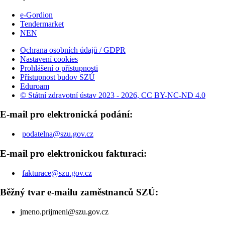
e-Gordion
Tendermarket
NEN
Ochrana osobních údajů / GDPR
Nastavení cookies
Prohlášení o přístupnosti
Přístupnost budov SZÚ
Eduroam
© Státní zdravotní ústav 2023 - 2026, CC BY-NC-ND 4.0
E-mail pro elektronická podání:
podatelna@szu.gov.cz
E-mail pro elektronickou fakturaci:
fakturace@szu.gov.cz
Běžný tvar e-mailu zaměstnanců SZÚ:
jmeno.prijmeni@szu.gov.cz