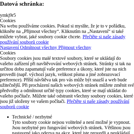
Datová schránka:
ymkj9r5
Cookies
Na webu používáme cookies. Pokud si myslíte, že je to v pořádku,
klikněte na „Přijmout všechny“. Kliknutím na „Nastavení“ si také
můžete vybrat, jaké soubory cookie chcete.
Přečtěte si naše zásady
používání souborů cookie
Nastavení
Odmítnout všechny
Přijmout všechny
Cookies
Soubory cookies jsou malé textové soubory, které se ukládají do
vašeho zařízení při navštěvování webových stránek. Stránky si tak na
určitou dobu zapamatují vaše preference a úkony, které jste na nich
provedli (např. výchozí jazyk, velikost písma a jiné zobrazovací
preference). Příští návštěva tak pro vás může být snazší a web bude
užitečnější. Při procházení našich webových stránek můžete změnit své
předvolby a odmítnout určité typy cookies, které se mají ukládat do
vašeho počítače. Můžete také odstranit všechny soubory cookies, které
jsou již uloženy ve vašem počítači.
Přečtěte si naše zásady používání
souborů cookie
Technické / nezbytné
Tyto soubory cookie nejsou volitelné a není možné je vypnout.
Jsou nezbytné pro fungování webových stránek. Většinou jsou
nastavené jako odezva na akce, které jste provedli a neukládají