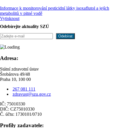
Informace k monitorování pesticidní látky isoxaflutol a jejích
metabolitů v pitné vodě
Vytisknout
Odebírejte aktuality SZÚ
Adresa:
Státní zdravotní ústav
Šrobárova 49/48
Praha 10, 100 00
267 081 111
zdravust@szu.gov.cz
IČ: 75010330
DIČ: CZ75010330
Č. účtu: 1730101/0710
Profily zadavatele: