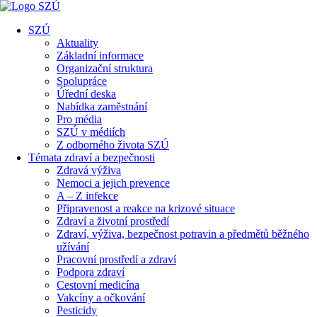
SZÚ
Aktuality
Základní informace
Organizační struktura
Spolupráce
Úřední deska
Nabídka zaměstnání
Pro média
SZÚ v médiích
Z odborného života SZÚ
Témata zdraví a bezpečnosti
Zdravá výživa
Nemoci a jejich prevence
A – Z infekce
Připravenost a reakce na krizové situace
Zdraví a životní prostředí
Zdraví, výživa, bezpečnost potravin a předmětů běžného
užívání
Pracovní prostředí a zdraví
Podpora zdraví
Cestovní medicína
Vakcíny a očkování
Pesticidy