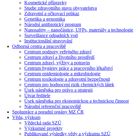
Kosmetické přípravky
Studie zdravotního stavu obyvatelstva
Zdravotní a očkovací průkaz
Genetika a genomika
Národní antibiotický program
Nanosafety – nanočástice, UFPs, materiály a technologie
Surveillance odpadních vod
Institucionální stravování
Odborná centra a pracoviště
Centrum podpory veřejného zdraví
Centrum zdraví a životního prostředí
Centrum zdraví, výživy a potravin
Centrum hygieny práce a pracovního lékařství
Centrum epidemiologie a mikrobiologie
Centrum toxikologie a zdravotní bezpečnosti
Centrum pro hodnocení rizik chemických látek
Úsek náměstka pro právo a strategii
Útvar ředitele
Úsek náměstka pro ekonomickou a technickou činnost
Národní referenční pracoviště
Spolupráce a poradní orgány MZ ČR
Věda, výzkum
Vědecká rada SZÚ
Výzkumné projekty
Publikované výsledky vědy a výzkumu SZÚ