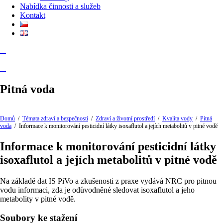
Nabídka činnosti a služeb
Kontakt
Pitná voda
Domů
/
Témata zdraví a bezpečnosti
/
Zdraví a životní prostředí
/
Kvalita vody
/
Pitná
voda
/
Informace k monitorování pesticidní látky isoxaflutol a jejích metabolitů v pitné vodě
Informace k monitorování pesticidní látky
isoxaflutol a jejích metabolitů v pitné vodě
Na základě dat IS PiVo a zkušenosti z praxe vydává NRC pro pitnou
vodu informaci, zda je odůvodněné sledovat isoxaflutol a jeho
metabolity v pitné vodě.
Soubory ke stažení