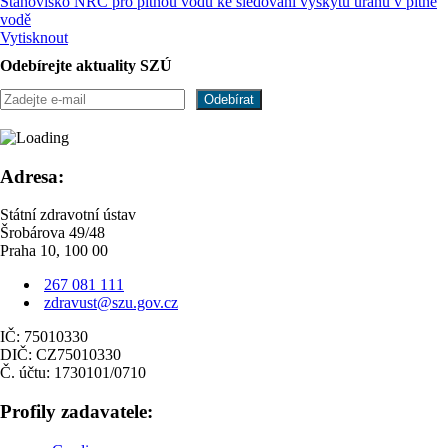
Stanovisko NRC pro pitnou vodu ke sledování výskytu uranu v pitné
vodě
Vytisknout
Odebírejte aktuality SZÚ
Adresa:
Státní zdravotní ústav
Šrobárova 49/48
Praha 10, 100 00
267 081 111
zdravust@szu.gov.cz
IČ: 75010330
DIČ: CZ75010330
Č. účtu: 1730101/0710
Profily zadavatele: