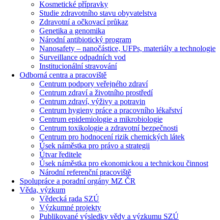
Kosmetické přípravky
Studie zdravotního stavu obyvatelstva
Zdravotní a očkovací průkaz
Genetika a genomika
Národní antibiotický program
Nanosafety – nanočástice, UFPs, materiály a technologie
Surveillance odpadních vod
Institucionální stravování
Odborná centra a pracoviště
Centrum podpory veřejného zdraví
Centrum zdraví a životního prostředí
Centrum zdraví, výživy a potravin
Centrum hygieny práce a pracovního lékařství
Centrum epidemiologie a mikrobiologie
Centrum toxikologie a zdravotní bezpečnosti
Centrum pro hodnocení rizik chemických látek
Úsek náměstka pro právo a strategii
Útvar ředitele
Úsek náměstka pro ekonomickou a technickou činnost
Národní referenční pracoviště
Spolupráce a poradní orgány MZ ČR
Věda, výzkum
Vědecká rada SZÚ
Výzkumné projekty
Publikované výsledky vědy a výzkumu SZÚ