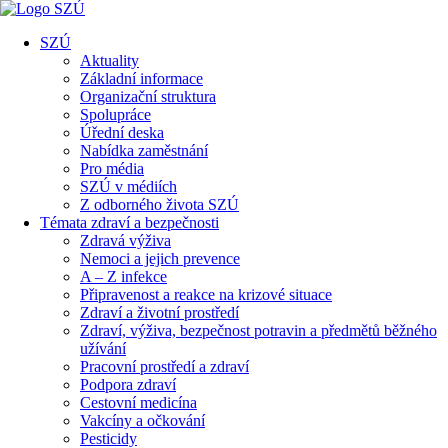
SZÚ
Aktuality
Základní informace
Organizační struktura
Spolupráce
Úřední deska
Nabídka zaměstnání
Pro média
SZÚ v médiích
Z odborného života SZÚ
Témata zdraví a bezpečnosti
Zdravá výživa
Nemoci a jejich prevence
A – Z infekce
Připravenost a reakce na krizové situace
Zdraví a životní prostředí
Zdraví, výživa, bezpečnost potravin a předmětů běžného
užívání
Pracovní prostředí a zdraví
Podpora zdraví
Cestovní medicína
Vakcíny a očkování
Pesticidy