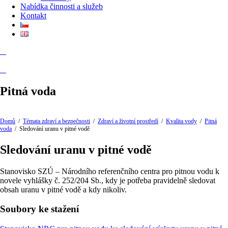
Nabídka činnosti a služeb
Kontakt
Pitná voda
Domů
/
Témata zdraví a bezpečnosti
/
Zdraví a životní prostředí
/
Kvalita vody
/
Pitná
voda
/
Sledování uranu v pitné vodě
Sledování uranu v pitné vodě
Stanovisko SZÚ – Národního referenčního centra pro pitnou vodu k
novele vyhlášky č. 252/204 Sb., kdy je potřeba pravidelně sledovat
obsah uranu v pitné vodě a kdy nikoliv.
Soubory ke stažení