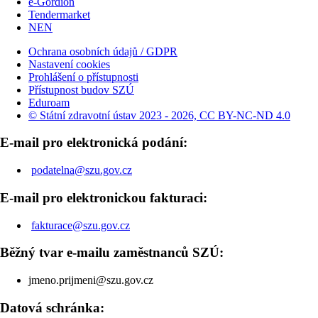
e-Gordion
Tendermarket
NEN
Ochrana osobních údajů / GDPR
Nastavení cookies
Prohlášení o přístupnosti
Přístupnost budov SZÚ
Eduroam
© Státní zdravotní ústav 2023 - 2026, CC BY-NC-ND 4.0
E-mail pro elektronická podání:
podatelna@szu.gov.cz
E-mail pro elektronickou fakturaci:
fakturace@szu.gov.cz
Běžný tvar e-mailu zaměstnanců SZÚ:
jmeno.prijmeni@szu.gov.cz
Datová schránka: