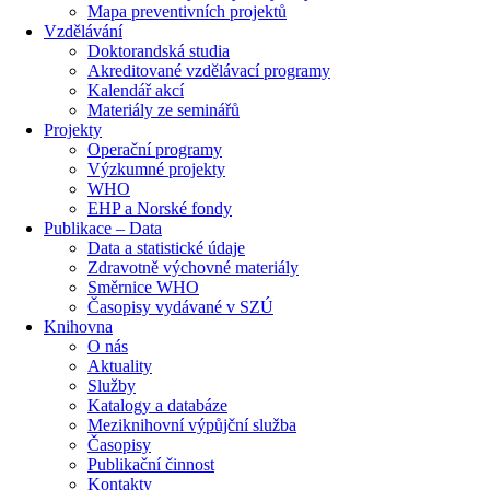
Mapa preventivních projektů
Vzdělávání
Doktorandská studia
Akreditované vzdělávací programy
Kalendář akcí
Materiály ze seminářů
Projekty
Operační programy
Výzkumné projekty
WHO
EHP a Norské fondy
Publikace – Data
Data a statistické údaje
Zdravotně výchovné materiály
Směrnice WHO
Časopisy vydávané v SZÚ
Knihovna
O nás
Aktuality
Služby
Katalogy a databáze
Meziknihovní výpůjční služba
Časopisy
Publikační činnost
Kontakty