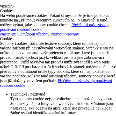
ymkj9r5
Cookies
Na webu používáme cookies. Pokud si myslíte, že je to v pořádku,
klikněte na „Přijmout všechny“. Kliknutím na „Nastavení“ si také
můžete vybrat, jaké soubory cookie chcete.
Přečtěte si naše zásady
používání souborů cookie
Nastavení
Odmítnout všechny
Přijmout všechny
Cookies
Soubory cookies jsou malé textové soubory, které se ukládají do
vašeho zařízení při navštěvování webových stránek. Stránky si tak na
určitou dobu zapamatují vaše preference a úkony, které jste na nich
provedli (např. výchozí jazyk, velikost písma a jiné zobrazovací
preference). Příští návštěva tak pro vás může být snazší a web bude
užitečnější. Při procházení našich webových stránek můžete změnit své
předvolby a odmítnout určité typy cookies, které se mají ukládat do
vašeho počítače. Můžete také odstranit všechny soubory cookies, které
jsou již uloženy ve vašem počítači.
Přečtěte si naše zásady používání
souborů cookie
Technické / nezbytné
Tyto soubory cookie nejsou volitelné a není možné je vypnout.
Jsou nezbytné pro fungování webových stránek. Většinou jsou
nastavené jako odezva na akce, které jste provedli a neukládají
žádné osobní identifikovatelné informace.