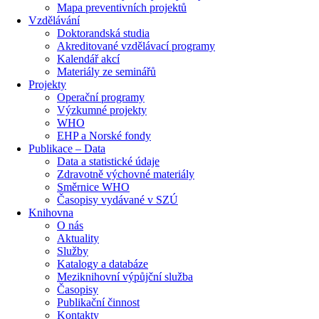
Mapa preventivních projektů
Vzdělávání
Doktorandská studia
Akreditované vzdělávací programy
Kalendář akcí
Materiály ze seminářů
Projekty
Operační programy
Výzkumné projekty
WHO
EHP a Norské fondy
Publikace – Data
Data a statistické údaje
Zdravotně výchovné materiály
Směrnice WHO
Časopisy vydávané v SZÚ
Knihovna
O nás
Aktuality
Služby
Katalogy a databáze
Meziknihovní výpůjční služba
Časopisy
Publikační činnost
Kontakty