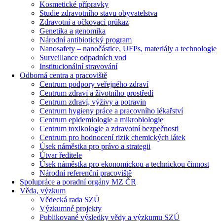
Kosmetické přípravky
Studie zdravotního stavu obyvatelstva
Zdravotní a očkovací průkaz
Genetika a genomika
Národní antibiotický program
Nanosafety – nanočástice, UFPs, materiály a technologie
Surveillance odpadních vod
Institucionální stravování
Odborná centra a pracoviště
Centrum podpory veřejného zdraví
Centrum zdraví a životního prostředí
Centrum zdraví, výživy a potravin
Centrum hygieny práce a pracovního lékařství
Centrum epidemiologie a mikrobiologie
Centrum toxikologie a zdravotní bezpečnosti
Centrum pro hodnocení rizik chemických látek
Úsek náměstka pro právo a strategii
Útvar ředitele
Úsek náměstka pro ekonomickou a technickou činnost
Národní referenční pracoviště
Spolupráce a poradní orgány MZ ČR
Věda, výzkum
Vědecká rada SZÚ
Výzkumné projekty
Publikované výsledky vědy a výzkumu SZÚ