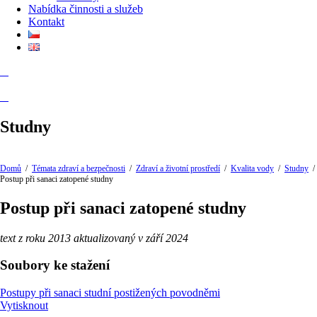
Nabídka činnosti a služeb
Kontakt
Studny
Domů
/
Témata zdraví a bezpečnosti
/
Zdraví a životní prostředí
/
Kvalita vody
/
Studny
/
Postup při sanaci zatopené studny
Postup při sanaci zatopené studny
text z roku 2013 aktualizovaný v září 2024
Soubory ke stažení
Postupy při sanaci studní postižených povodněmi
Vytisknout