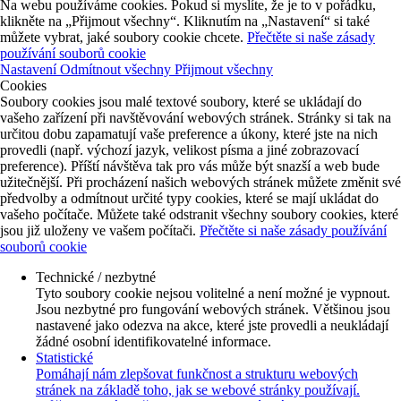
Na webu používáme cookies. Pokud si myslíte, že je to v pořádku,
klikněte na „Přijmout všechny“. Kliknutím na „Nastavení“ si také
můžete vybrat, jaké soubory cookie chcete.
Přečtěte si naše zásady
používání souborů cookie
Nastavení
Odmítnout všechny
Přijmout všechny
Cookies
Soubory cookies jsou malé textové soubory, které se ukládají do
vašeho zařízení při navštěvování webových stránek. Stránky si tak na
určitou dobu zapamatují vaše preference a úkony, které jste na nich
provedli (např. výchozí jazyk, velikost písma a jiné zobrazovací
preference). Příští návštěva tak pro vás může být snazší a web bude
užitečnější. Při procházení našich webových stránek můžete změnit své
předvolby a odmítnout určité typy cookies, které se mají ukládat do
vašeho počítače. Můžete také odstranit všechny soubory cookies, které
jsou již uloženy ve vašem počítači.
Přečtěte si naše zásady používání
souborů cookie
Technické / nezbytné
Tyto soubory cookie nejsou volitelné a není možné je vypnout.
Jsou nezbytné pro fungování webových stránek. Většinou jsou
nastavené jako odezva na akce, které jste provedli a neukládají
žádné osobní identifikovatelné informace.
Statistické
Pomáhají nám zlepšovat funkčnost a strukturu webových
stránek na základě toho, jak se webové stránky používají.