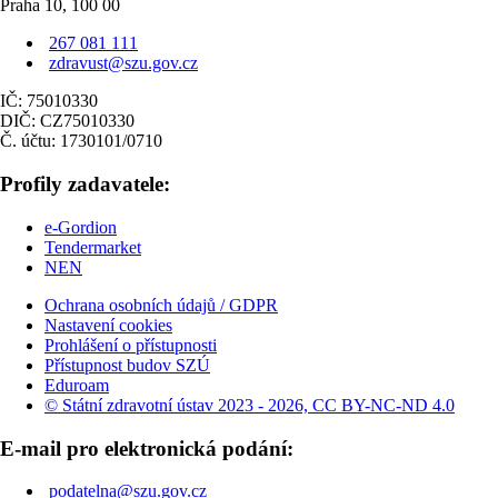
Praha 10, 100 00
267 081 111
zdravust@szu.gov.cz
IČ: 75010330
DIČ: CZ75010330
Č. účtu: 1730101/0710
Profily zadavatele:
e-Gordion
Tendermarket
NEN
Ochrana osobních údajů / GDPR
Nastavení cookies
Prohlášení o přístupnosti
Přístupnost budov SZÚ
Eduroam
© Státní zdravotní ústav 2023 - 2026, CC BY-NC-ND 4.0
E-mail pro elektronická podání:
podatelna@szu.gov.cz