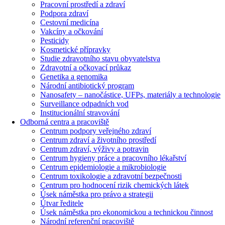
Pracovní prostředí a zdraví
Podpora zdraví
Cestovní medicína
Vakcíny a očkování
Pesticidy
Kosmetické přípravky
Studie zdravotního stavu obyvatelstva
Zdravotní a očkovací průkaz
Genetika a genomika
Národní antibiotický program
Nanosafety – nanočástice, UFPs, materiály a technologie
Surveillance odpadních vod
Institucionální stravování
Odborná centra a pracoviště
Centrum podpory veřejného zdraví
Centrum zdraví a životního prostředí
Centrum zdraví, výživy a potravin
Centrum hygieny práce a pracovního lékařství
Centrum epidemiologie a mikrobiologie
Centrum toxikologie a zdravotní bezpečnosti
Centrum pro hodnocení rizik chemických látek
Úsek náměstka pro právo a strategii
Útvar ředitele
Úsek náměstka pro ekonomickou a technickou činnost
Národní referenční pracoviště