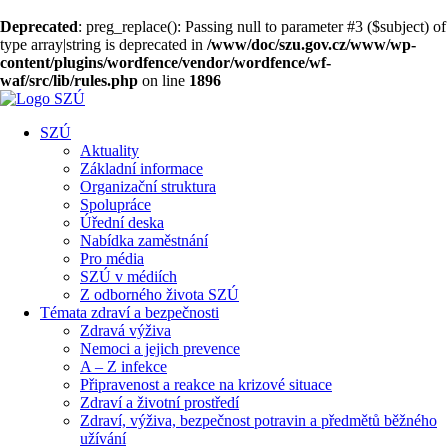
Deprecated
: preg_replace(): Passing null to parameter #3 ($subject) of
type array|string is deprecated in
/www/doc/szu.gov.cz/www/wp-
content/plugins/wordfence/vendor/wordfence/wf-
waf/src/lib/rules.php
on line
1896
SZÚ
Aktuality
Základní informace
Organizační struktura
Spolupráce
Úřední deska
Nabídka zaměstnání
Pro média
SZÚ v médiích
Z odborného života SZÚ
Témata zdraví a bezpečnosti
Zdravá výživa
Nemoci a jejich prevence
A – Z infekce
Připravenost a reakce na krizové situace
Zdraví a životní prostředí
Zdraví, výživa, bezpečnost potravin a předmětů běžného
užívání