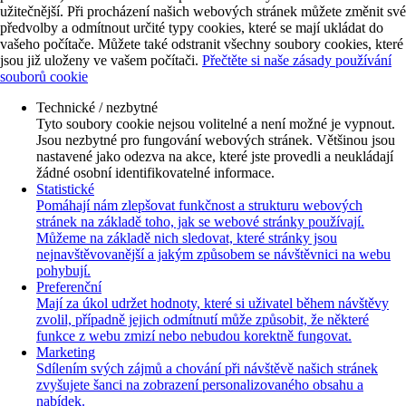
užitečnější. Při procházení našich webových stránek můžete změnit své
předvolby a odmítnout určité typy cookies, které se mají ukládat do
vašeho počítače. Můžete také odstranit všechny soubory cookies, které
jsou již uloženy ve vašem počítači.
Přečtěte si naše zásady používání
souborů cookie
Technické / nezbytné
Tyto soubory cookie nejsou volitelné a není možné je vypnout.
Jsou nezbytné pro fungování webových stránek. Většinou jsou
nastavené jako odezva na akce, které jste provedli a neukládají
žádné osobní identifikovatelné informace.
Statistické
Pomáhají nám zlepšovat funkčnost a strukturu webových
stránek na základě toho, jak se webové stránky používají.
Můžeme na základě nich sledovat, které stránky jsou
nejnavštěvovanější a jakým způsobem se návštěvnici na webu
pohybují.
Preferenční
Mají za úkol udržet hodnoty, které si uživatel během návštěvy
zvolil, případně jejich odmítnutí může způsobit, že některé
funkce z webu zmizí nebo nebudou korektně fungovat.
Marketing
Sdílením svých zájmů a chování při návštěvě našich stránek
zvyšujete šanci na zobrazení personalizovaného obsahu a
nabídek.