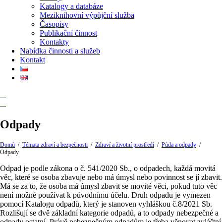
Katalogy a databáze
Meziknihovní výpůjční služba
Časopisy
Publikační činnost
Kontakty
Nabídka činnosti a služeb
Kontakt
Odpady
Domů
/
Témata zdraví a bezpečnosti
/
Zdraví a životní prostředí
/
Půda a odpady
/
Odpady
Odpad je podle zákona o č. 541/2020 Sb., o odpadech, každá movitá
věc, které se osoba zbavuje nebo má úmysl nebo povinnost se jí zbavit.
Má se za to, že osoba má úmysl zbavit se movité věci, pokud tuto věc
není možné používat k původnímu účelu. Druh odpadu je vymezen
pomocí Katalogu odpadů, který je stanoven vyhláškou č.8/2021 Sb.
Rozlišují se dvě základní kategorie odpadů, a to odpady nebezpečné a
odpady ostatní. Právě nebezpečným odpadům je třeba věnovat zvláštní