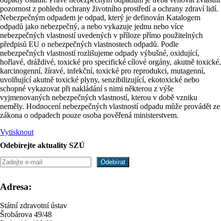
pozornost z pohledu ochrany životního prostředí a ochrany zdraví lidí.
Nebezpečným odpadem je odpad, který je definován Katalogem
odpadů jako nebezpečný, a nebo vykazuje jednu nebo více
nebezpečných vlastností uvedených v příloze přímo použitelných
předpisů EU o nebezpečných vlastnostech odpadů. Podle
nebezpečných vlastností rozlišujeme odpady výbušné, oxidující,
hořlavé, dráždivé, toxické pro specifické cílové orgány, akutně toxické,
karcinogenní, žíravé, infekční, toxické pro reprodukci, mutagenní,
uvolňující akutně toxické plyny, senzibilizující, ekotoxické nebo
schopné vykazovat při nakládání s nimi některou z výše
vyjmenovaných nebezpečných vlastností, kterou v době vzniku
neměly. Hodnocení nebezpečných vlastností odpadu může provádět ze
zákona o odpadech pouze osoba pověřená ministerstvem.
Vytisknout
Odebírejte aktuality SZÚ
Adresa:
Státní zdravotní ústav
Šrobárova 49/48