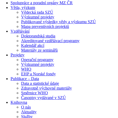
Spolupráce a poradní orgány MZ ČR
Věda, výzkum
Vědecká rada SZÚ
Výzkumné projekty
Publikované výsledky vědy a výzkumu SZÚ
Mapa preventivních projektů
Vzdělávání
Doktorandská studia
Akreditované vzdělávací programy
Kalendář akcí
Materiály ze seminářů
Projekty
Operační programy
Výzkumné projekty
WHO
EHP a Norské fondy
Publikace – Data
Data a statistické údaje
Zdravotně výchovné materiály
Směrnice WHO
Časopisy vydávané v SZÚ
Knihovna
O nás
Aktuality
Služby