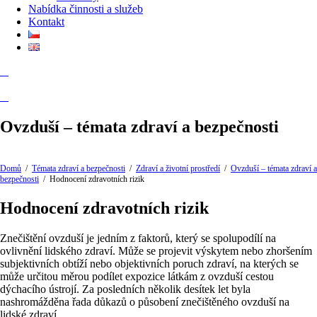
Nabídka činnosti a služeb
Kontakt
Ovzduší – témata zdraví a bezpečnosti
Domů
/
Témata zdraví a bezpečnosti
/
Zdraví a životní prostředí
/
Ovzduší – témata zdraví a
bezpečnosti
/
Hodnocení zdravotních rizik
Hodnocení zdravotních rizik
Znečištění ovzduší je jedním z faktorů, který se spolupodílí na
ovlivnění lidského zdraví. Může se projevit výskytem nebo zhoršením
subjektivních obtíží nebo objektivních poruch zdraví, na kterých se
může určitou měrou podílet expozice látkám z ovzduší cestou
dýchacího ústrojí. Za posledních několik desítek let byla
nashromážděna řada důkazů o působení znečištěného ovzduší na
lidské zdraví.