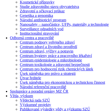
Kosmetické přípravky
Studie zdravotního stavu obyvatelstva
Zdravotní a očkovací průkaz
Genetika a genomika
Národní antibiotický program
Nanosafety – nanočástice, UFPs, materiály a technologie
Surveillance odpadních vod
Institucionální stravování
Odborná centra a pracoviště
Centrum podpory veřejného zdraví
Centrum zdraví a životního prostředí
Centrum zdraví, výživy a potravin
Centrum hygieny práce a pracovního lékařství
Centrum epidemiologie a mikrobiologie
Centrum toxikologie a zdravotní bezpečnosti
Centrum pro hodnocení rizik chemických látek
Úsek náměstka pro právo a strategii
Útvar ředitele
Úsek náměstka pro ekonomickou a technickou činnost
Národní referenční pracoviště
Spolupráce a poradní orgány MZ ČR
Věda, výzkum
Vědecká rada SZÚ
Výzkumné projekty
Publikované výsledky vědy a výzkumu SZÚ