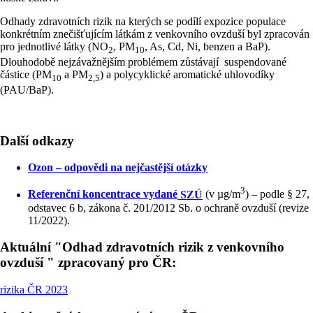
Odhady zdravotních rizik na kterých se podílí expozice populace
konkrétním znečišťujícím látkám z venkovního ovzduší byl zpracován
pro jednotlivé látky (NO
, PM
, As, Cd, Ni, benzen a BaP).
2
10
Dlouhodobě nejzávažnějším problémem zůstávají suspendované
částice (PM
a PM
) a polycyklické aromatické uhlovodíky
10
2,5
(PAU/BaP).
Další odkazy
Ozon – odpovědi na nejčastější otázky
3
Referenční koncentrace vydané
SZÚ
(v µg/m
) – podle § 27,
odstavec 6 b, zákona č. 201/2012 Sb. o ochraně ovzduší (revize
11/2022).
Aktuální "Odhad zdravotních rizik z venkovního
ovzduší " zpracovaný pro ČR:
rizika ČR 2023