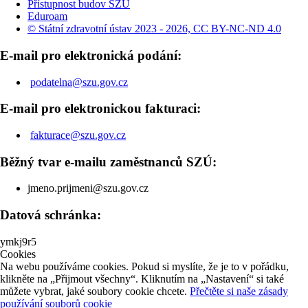
Přístupnost budov SZÚ
Eduroam
© Státní zdravotní ústav 2023 - 2026, CC BY-NC-ND 4.0
E-mail pro elektronická podání:
podatelna@szu.gov.cz
E-mail pro elektronickou fakturaci:
fakturace@szu.gov.cz
Běžný tvar e-mailu zaměstnanců SZÚ:
jmeno.prijmeni@szu.gov.cz
Datová schránka:
ymkj9r5
Cookies
Na webu používáme cookies. Pokud si myslíte, že je to v pořádku,
klikněte na „Přijmout všechny“. Kliknutím na „Nastavení“ si také
můžete vybrat, jaké soubory cookie chcete.
Přečtěte si naše zásady
používání souborů cookie