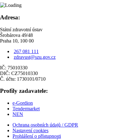
Adresa:
Státní zdravotní ústav
Šrobárova 49/48
Praha 10, 100 00
267 081 111
zdravust@szu.gov.cz
IČ: 75010330
DIČ: CZ75010330
Č. účtu: 1730101/0710
Profily zadavatele:
e-Gordion
Tendermarket
NEN
Ochrana osobních údajů / GDPR
Nastavení cookies
Prohlášení o přístupnosti