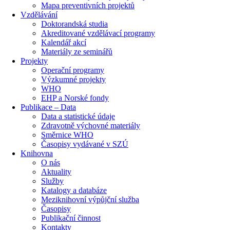
Mapa preventivních projektů
Vzdělávání
Doktorandská studia
Akreditované vzdělávací programy
Kalendář akcí
Materiály ze seminářů
Projekty
Operační programy
Výzkumné projekty
WHO
EHP a Norské fondy
Publikace – Data
Data a statistické údaje
Zdravotně výchovné materiály
Směrnice WHO
Časopisy vydávané v SZÚ
Knihovna
O nás
Aktuality
Služby
Katalogy a databáze
Meziknihovní výpůjční služba
Časopisy
Publikační činnost
Kontakty