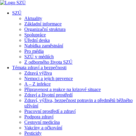
SZÚ
Aktuality
Základní informace
Organizační struktura
Spolupráce
Úřední deska
Nabídka zaměstnání
Pro média
SZÚ v médiích
Z odborného života SZÚ
Témata zdraví a bezpečnosti
Zdravá výživa
Nemoci a jejich prevence
A – Z infekce
Připravenost a reakce na krizové situace
Zdraví a životní prostředí
Zdraví, výživa, bezpečnost potravin a předmětů běžného
užívání
Pracovní prostředí a zdraví
Podpora zdraví
Cestovní medicína
Vakcíny a očkování
Pesticidy