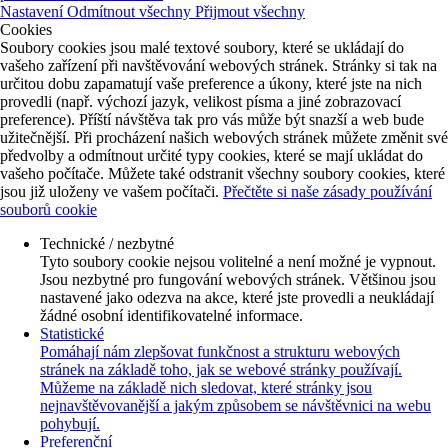
Nastavení
Odmítnout všechny
Přijmout všechny
Cookies
Soubory cookies jsou malé textové soubory, které se ukládají do
vašeho zařízení při navštěvování webových stránek. Stránky si tak na
určitou dobu zapamatují vaše preference a úkony, které jste na nich
provedli (např. výchozí jazyk, velikost písma a jiné zobrazovací
preference). Příští návštěva tak pro vás může být snazší a web bude
užitečnější. Při procházení našich webových stránek můžete změnit své
předvolby a odmítnout určité typy cookies, které se mají ukládat do
vašeho počítače. Můžete také odstranit všechny soubory cookies, které
jsou již uloženy ve vašem počítači.
Přečtěte si naše zásady používání
souborů cookie
Technické / nezbytné
Tyto soubory cookie nejsou volitelné a není možné je vypnout.
Jsou nezbytné pro fungování webových stránek. Většinou jsou
nastavené jako odezva na akce, které jste provedli a neukládají
žádné osobní identifikovatelné informace.
Statistické
Pomáhají nám zlepšovat funkčnost a strukturu webových
stránek na základě toho, jak se webové stránky používají.
Můžeme na základě nich sledovat, které stránky jsou
nejnavštěvovanější a jakým způsobem se návštěvnici na webu
pohybují.
Preferenční