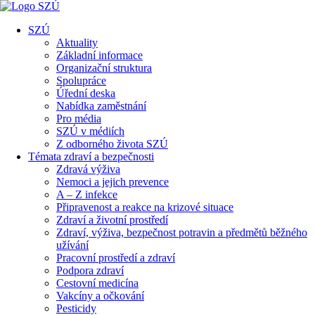
SZÚ
Aktuality
Základní informace
Organizační struktura
Spolupráce
Úřední deska
Nabídka zaměstnání
Pro média
SZÚ v médiích
Z odborného života SZÚ
Témata zdraví a bezpečnosti
Zdravá výživa
Nemoci a jejich prevence
A – Z infekce
Připravenost a reakce na krizové situace
Zdraví a životní prostředí
Zdraví, výživa, bezpečnost potravin a předmětů běžného
užívání
Pracovní prostředí a zdraví
Podpora zdraví
Cestovní medicína
Vakcíny a očkování
Pesticidy