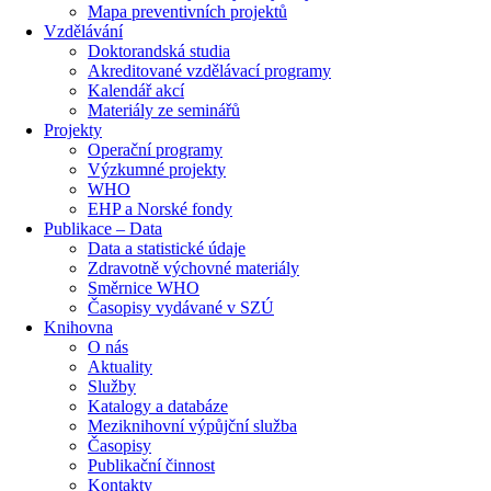
Mapa preventivních projektů
Vzdělávání
Doktorandská studia
Akreditované vzdělávací programy
Kalendář akcí
Materiály ze seminářů
Projekty
Operační programy
Výzkumné projekty
WHO
EHP a Norské fondy
Publikace – Data
Data a statistické údaje
Zdravotně výchovné materiály
Směrnice WHO
Časopisy vydávané v SZÚ
Knihovna
O nás
Aktuality
Služby
Katalogy a databáze
Meziknihovní výpůjční služba
Časopisy
Publikační činnost
Kontakty