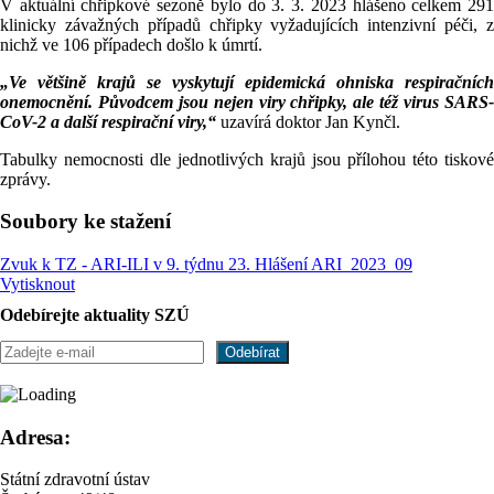
V aktuální chřipkové sezoně bylo do 3. 3. 2023 hlášeno celkem 291
klinicky závažných případů chřipky vyžadujících intenzivní péči, z
nichž ve 106 případech došlo k úmrtí.
„Ve většině krajů se vyskytují epidemická ohniska respiračních
onemocnění.
Původcem jsou nejen viry chřipky, ale též virus SARS
CoV-2 a další respirační viry,“
uzavírá doktor Jan Kynčl.
Tabulky nemocnosti dle jednotlivých krajů jsou přílohou této tiskové
zprávy.
Soubory ke stažení
Zvuk k TZ - ARI-ILI v 9. týdnu 23.
Hlášení ARI_2023_09
Vytisknout
Odebírejte aktuality SZÚ
Adresa:
Státní zdravotní ústav