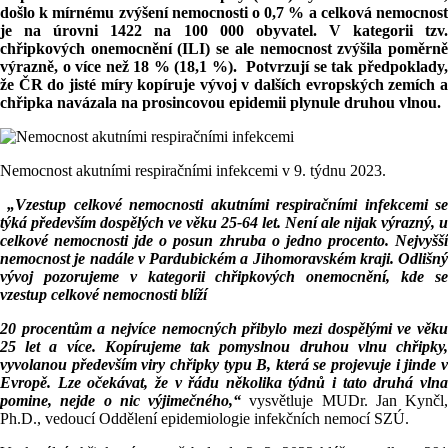
došlo k mírnému zvýšení nemocnosti o 0,7 % a celková nemocnost
je na úrovni 1422 na 100 000 obyvatel. V kategorii tzv.
chřipkových onemocnění (ILI) se ale nemocnost zvýšila poměrně
výrazně, o více než 18 % (18,1 %). Potvrzují se tak předpoklady,
že ČR do jisté míry kopíruje vývoj v dalších evropských zemích a
chřipka navázala na prosincovou epidemii plynule druhou vlnou.
Nemocnost akutními respiračními infekcemi v 9. týdnu 2023.
„Vzestup celkové nemocnosti akutními respiračními infekcemi s
týká především dospělých ve věku 25-64 let. Není ale nijak výrazný, u
celkové nemocnosti jde o posun zhruba o jedno procento. Nejvyšší
nemocnost je nadále v Pardubickém a Jihomoravském kraji. Odlišný
vývoj pozorujeme v kategorii chřipkových onemocnění, kde se
vzestup celkové nemocnosti blíží
20 procentům a nejvíce nemocných přibylo mezi dospělými ve věku
25 let a více. Kopírujeme tak pomyslnou druhou vlnu chřipky,
vyvolanou především viry chřipky typu B, která se projevuje i jinde v
Evropě. Lze očekávat, že v řádu několika týdnů i tato druhá vlna
pomine, nejde o nic výjimečného,“
vysvětluje MUDr. Jan Kynčl,
Ph.D., vedoucí Oddělení epidemiologie infekčních nemocí SZÚ.