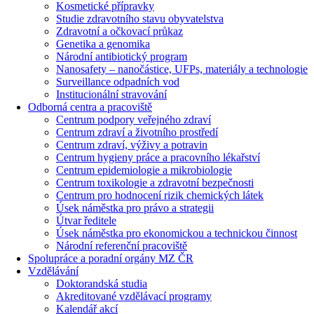
Kosmetické přípravky
Studie zdravotního stavu obyvatelstva
Zdravotní a očkovací průkaz
Genetika a genomika
Národní antibiotický program
Nanosafety – nanočástice, UFPs, materiály a technologie
Surveillance odpadních vod
Institucionální stravování
Odborná centra a pracoviště
Centrum podpory veřejného zdraví
Centrum zdraví a životního prostředí
Centrum zdraví, výživy a potravin
Centrum hygieny práce a pracovního lékařství
Centrum epidemiologie a mikrobiologie
Centrum toxikologie a zdravotní bezpečnosti
Centrum pro hodnocení rizik chemických látek
Úsek náměstka pro právo a strategii
Útvar ředitele
Úsek náměstka pro ekonomickou a technickou činnost
Národní referenční pracoviště
Spolupráce a poradní orgány MZ ČR
Vzdělávání
Doktorandská studia
Akreditované vzdělávací programy
Kalendář akcí