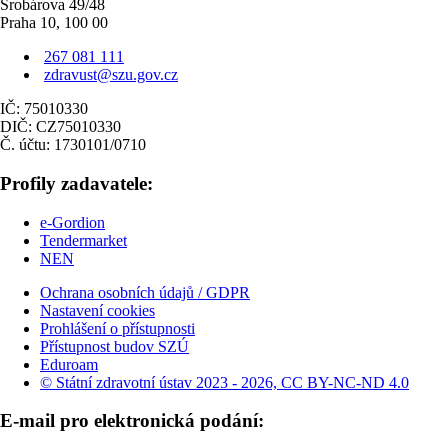
Šrobárova 49/48
Praha 10, 100 00
267 081 111
zdravust@szu.gov.cz
IČ: 75010330
DIČ: CZ75010330
Č. účtu: 1730101/0710
Profily zadavatele:
e-Gordion
Tendermarket
NEN
Ochrana osobních údajů / GDPR
Nastavení cookies
Prohlášení o přístupnosti
Přístupnost budov SZÚ
Eduroam
© Státní zdravotní ústav 2023 - 2026, CC BY-NC-ND 4.0
E-mail pro elektronická podání: