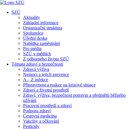
SZÚ
Aktuality
Základní informace
Organizační struktura
Spolupráce
Úřední deska
Nabídka zaměstnání
Pro média
SZÚ v médiích
Z odborného života SZÚ
Témata zdraví a bezpečnosti
Zdravá výživa
Nemoci a jejich prevence
A – Z infekce
Připravenost a reakce na krizové situace
Zdraví a životní prostředí
Zdraví, výživa, bezpečnost potravin a předmětů běžného
užívání
Pracovní prostředí a zdraví
Podpora zdraví
Cestovní medicína
Vakcíny a očkování
Pesticidy