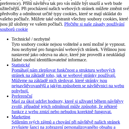
preference). Příští návštěva tak pro vás může být snazší a web bude
užitečnější. Při procházení našich webových stránek můžete změnit své
předvolby a odmítnout určité typy cookies, které se mají ukládat do
vašeho počítače. Můžete také odstranit všechny soubory cookies, které
jsou již uloženy ve vašem počítači.
Přečtěte si naše zásady používání
souborů cookie
Technické / nezbytné
Tyto soubory cookie nejsou volitelné a není možné je vypnout.
Jsou nezbytné pro fungování webových stránek. Většinou jsou
nastavené jako odezva na akce, které jste provedli a neukládají
žádné osobní identifikovatelné informace.
Statistické
Pomáhají nám zlepšovat funkčnost a strukturu webových
stránek na základě toho, jak se webové stránky používají.
Můžeme na základě nich sledovat, které stránky jsou
nejnavštěvovanější a jakým způsobem se návštěvnici na webu
pohybují.
Preferenční
Mají za úkol udržet hodnoty, které si uživatel během návštěvy
zvolil, případně jejich odmítnutí může způsobit, že některé
funkce z webu zmizí nebo nebudou korektně fungovat.
Marketing
Sdílením svých zájmů a chování při návštěvě našich stránek
zvyšujete šanci na zobrazení personalizovaného obsahu a