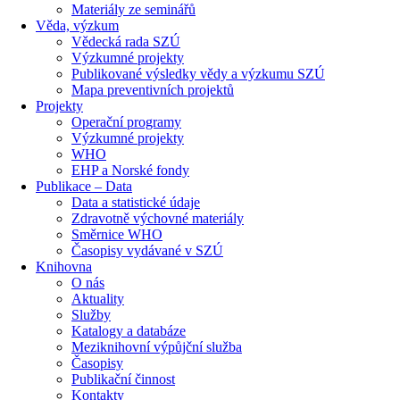
Materiály ze seminářů
Věda, výzkum
Vědecká rada SZÚ
Výzkumné projekty
Publikované výsledky vědy a výzkumu SZÚ
Mapa preventivních projektů
Projekty
Operační programy
Výzkumné projekty
WHO
EHP a Norské fondy
Publikace – Data
Data a statistické údaje
Zdravotně výchovné materiály
Směrnice WHO
Časopisy vydávané v SZÚ
Knihovna
O nás
Aktuality
Služby
Katalogy a databáze
Meziknihovní výpůjční služba
Časopisy
Publikační činnost
Kontakty