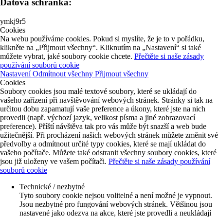
Datová schránka:
ymkj9r5
Cookies
Na webu používáme cookies. Pokud si myslíte, že je to v pořádku,
klikněte na „Přijmout všechny“. Kliknutím na „Nastavení“ si také
můžete vybrat, jaké soubory cookie chcete.
Přečtěte si naše zásady
používání souborů cookie
Nastavení
Odmítnout všechny
Přijmout všechny
Cookies
Soubory cookies jsou malé textové soubory, které se ukládají do
vašeho zařízení při navštěvování webových stránek. Stránky si tak na
určitou dobu zapamatují vaše preference a úkony, které jste na nich
provedli (např. výchozí jazyk, velikost písma a jiné zobrazovací
preference). Příští návštěva tak pro vás může být snazší a web bude
užitečnější. Při procházení našich webových stránek můžete změnit své
předvolby a odmítnout určité typy cookies, které se mají ukládat do
vašeho počítače. Můžete také odstranit všechny soubory cookies, které
jsou již uloženy ve vašem počítači.
Přečtěte si naše zásady používání
souborů cookie
Technické / nezbytné
Tyto soubory cookie nejsou volitelné a není možné je vypnout.
Jsou nezbytné pro fungování webových stránek. Většinou jsou
nastavené jako odezva na akce, které jste provedli a neukládají