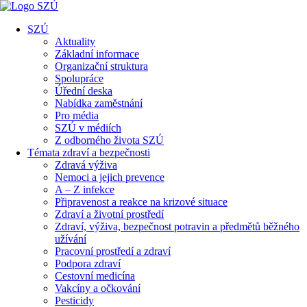
SZÚ
Aktuality
Základní informace
Organizační struktura
Spolupráce
Úřední deska
Nabídka zaměstnání
Pro média
SZÚ v médiích
Z odborného života SZÚ
Témata zdraví a bezpečnosti
Zdravá výživa
Nemoci a jejich prevence
A – Z infekce
Připravenost a reakce na krizové situace
Zdraví a životní prostředí
Zdraví, výživa, bezpečnost potravin a předmětů běžného
užívání
Pracovní prostředí a zdraví
Podpora zdraví
Cestovní medicína
Vakcíny a očkování
Pesticidy