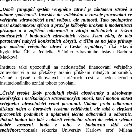
„Dobře fungující systém veřejného zdraví je základem zdravé a
odolné společnosti. Investice do vzdělávání a rozvoje pracovníků ve
veřejném zdravotnictví není volbou, ale nutností. Tato spolupráce
mezi akademickou sférou a praxí je klíčovým krokem k modernizaci
přístupu a k zajištění odbornosti a zdrojů potřebných k řešení
současných i budoucích zdravotních výzev. Jsem ráda, že toto
partnerství nabývá konkrétních obrysů, a těším se na jeho přínosy
pro posílení veřejného zdraví v České republice,“
říká Hlavní
hygienička ČR a ředitelka Státního zdravotního ústavu Barbora
Macková.
Instituce také upozorňují na nedostatečné financování veřejného
zdravotnictví a na překážky bránící přilákání mladých odborníků,
včetně nejasně definovaných kariérních cest a nedostatečného
institucionálního uznání tohoto povolání.
„České vysoké školy produkují skvělé absolventky a absolventy
lékařských i nelékařských zdravotnických oborů, kteří mohou oblast
veřejného zdravotnictví velmi posunout. Vítáme proto odbornou
diskuzi nejen o úpravách systému vzdělávání, ale také o zlepšení
pracovních podmínek a uplatnění těchto odborníků a odbornic.
Pokud budou tito lidé v oblasti veřejného zdraví do celého sytému
dobře zasazeni, bude z toho v budoucnu těžit celá
společnost,“
popsala rektorka Univerzity Karlovy prof. Milena