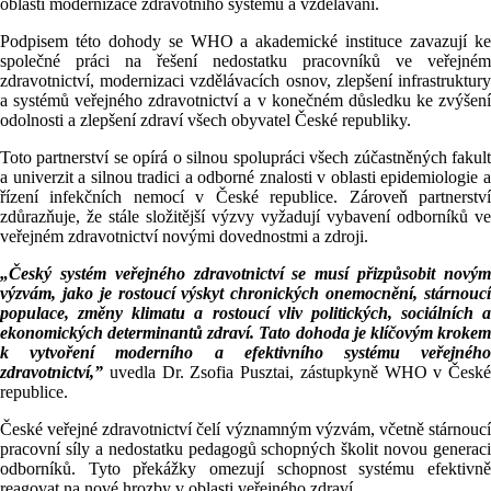
oblasti modernizace zdravotního systému a vzdělávání.
Podpisem této dohody se WHO a akademické instituce zavazují ke
společné práci na řešení nedostatku pracovníků ve veřejném
zdravotnictví, modernizaci vzdělávacích osnov, zlepšení infrastruktury
a systémů veřejného zdravotnictví a v konečném důsledku ke zvýšení
odolnosti a zlepšení zdraví všech obyvatel České republiky.
Toto partnerství se opírá o silnou spolupráci všech zúčastněných fakult
a univerzit a silnou tradici a odborné znalosti v oblasti epidemiologie a
řízení infekčních nemocí v České republice. Zároveň partnerství
zdůrazňuje, že stále složitější výzvy vyžadují vybavení odborníků ve
veřejném zdravotnictví novými dovednostmi a zdroji.
„Český systém veřejného zdravotnictví se musí přizpůsobit novým
výzvám, jako je rostoucí výskyt chronických onemocnění, stárnoucí
populace, změny klimatu a rostoucí vliv politických, sociálních a
ekonomických determinantů zdraví. Tato dohoda je klíčovým krokem
k vytvoření moderního a efektivního systému veřejného
zdravotnictví,”
uvedla Dr. Zsofia Pusztai, zástupkyně WHO v České
republice.
České veřejné zdravotnictví čelí významným výzvám, včetně stárnoucí
pracovní síly a nedostatku pedagogů schopných školit novou generaci
odborníků. Tyto překážky omezují schopnost systému efektivně
reagovat na nové hrozby v oblasti veřejného zdraví.