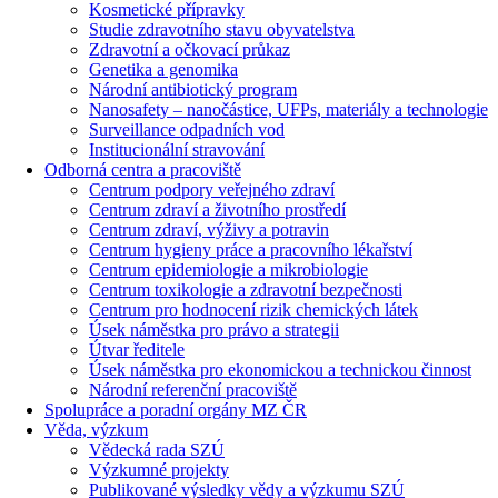
Kosmetické přípravky
Studie zdravotního stavu obyvatelstva
Zdravotní a očkovací průkaz
Genetika a genomika
Národní antibiotický program
Nanosafety – nanočástice, UFPs, materiály a technologie
Surveillance odpadních vod
Institucionální stravování
Odborná centra a pracoviště
Centrum podpory veřejného zdraví
Centrum zdraví a životního prostředí
Centrum zdraví, výživy a potravin
Centrum hygieny práce a pracovního lékařství
Centrum epidemiologie a mikrobiologie
Centrum toxikologie a zdravotní bezpečnosti
Centrum pro hodnocení rizik chemických látek
Úsek náměstka pro právo a strategii
Útvar ředitele
Úsek náměstka pro ekonomickou a technickou činnost
Národní referenční pracoviště
Spolupráce a poradní orgány MZ ČR
Věda, výzkum
Vědecká rada SZÚ
Výzkumné projekty
Publikované výsledky vědy a výzkumu SZÚ