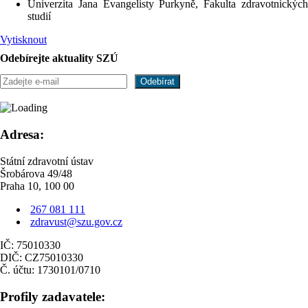
Univerzita Jana Evangelisty Purkyně, Fakulta zdravotnických
studií
Vytisknout
Odebírejte aktuality SZÚ
Adresa:
Státní zdravotní ústav
Šrobárova 49/48
Praha 10, 100 00
267 081 111
zdravust@szu.gov.cz
IČ: 75010330
DIČ: CZ75010330
Č. účtu: 1730101/0710
Profily zadavatele: