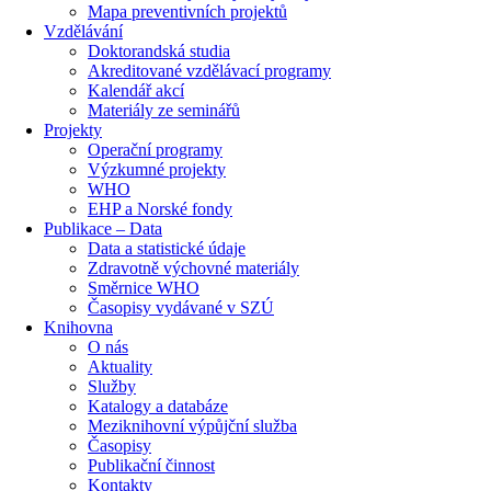
Mapa preventivních projektů
Vzdělávání
Doktorandská studia
Akreditované vzdělávací programy
Kalendář akcí
Materiály ze seminářů
Projekty
Operační programy
Výzkumné projekty
WHO
EHP a Norské fondy
Publikace – Data
Data a statistické údaje
Zdravotně výchovné materiály
Směrnice WHO
Časopisy vydávané v SZÚ
Knihovna
O nás
Aktuality
Služby
Katalogy a databáze
Meziknihovní výpůjční služba
Časopisy
Publikační činnost
Kontakty