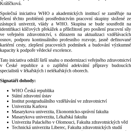
Králíčková.
Společná iniciativa WHO a akademických institucí se zaměřuje na
řešení těchto problémů prostřednictvím pracovní skupiny složené ze
zástupců univerzit, vlády a WHO. Skupina se bude soustředit na
identifikaci klíčových překážek a příležitostí pro posílení pracovní síly
ve veřejném zdravotnictví, s důrazem na aktualizaci vzdělávacích
osnov, podporu kontinuálního profesního rozvoje, jasně definované
kariérní cesty, zlepšení pracovních podmínek a budování výzkumné
kapacity k podpoře vědecké excelence.
Tato iniciativa odráží širší snahu o modernizaci veřejného zdravotnictví
v České republice a o zajištění adekvátní přípravy budoucích
specialistů v lékařských i nelékařských oborech.
Signatáři dohody:
WHO Česká republika
Státní zdravotní ústav
Institut postgraduálního vzdělávání ve zdravotnictví
Univerzita Karlova
Masarykova univerzita, Ekonomicko-správní fakulta
Masarykova univerzita, Lékařská fakulta
Univerzita Palackého v Olomouci, Fakulta zdravotnických věd
Technická univerzita Liberec, Fakulta zdravotnických studií