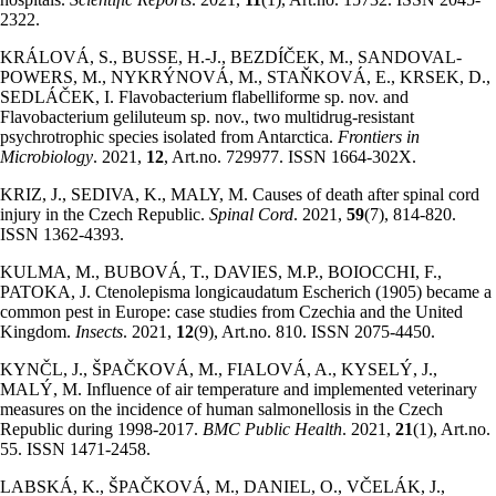
2322.
KRÁLOVÁ, S., BUSSE, H.-J., BEZDÍČEK, M., SANDOVAL-
POWERS, M., NYKRÝNOVÁ, M., STAŇKOVÁ, E., KRSEK, D.,
SEDLÁČEK, I. Flavobacterium flabelliforme sp. nov. and
Flavobacterium geliluteum sp. nov., two multidrug-resistant
psychrotrophic species isolated from Antarctica.
Frontiers in
Microbiology
. 2021,
12
, Art.no. 729977. ISSN 1664-302X.
KRIZ, J., SEDIVA, K., MALY, M. Causes of death after spinal cord
injury in the Czech Republic.
Spinal Cord
. 2021,
59
(7), 814-820.
ISSN 1362-4393.
KULMA, M., BUBOVÁ, T., DAVIES, M.P., BOIOCCHI, F.,
PATOKA, J. Ctenolepisma longicaudatum Escherich (1905) became a
common pest in Europe: case studies from Czechia and the United
Kingdom.
Insects
. 2021,
12
(9), Art.no. 810. ISSN 2075-4450.
KYNČL, J., ŠPAČKOVÁ, M., FIALOVÁ, A., KYSELÝ, J.,
MALÝ, M. Influence of air temperature and implemented veterinary
measures on the incidence of human salmonellosis in the Czech
Republic during 1998-2017.
BMC Public Health
. 2021,
21
(1), Art.no.
55. ISSN 1471-2458.
LABSKÁ, K., ŠPAČKOVÁ, M., DANIEL, O., VČELÁK, J.,