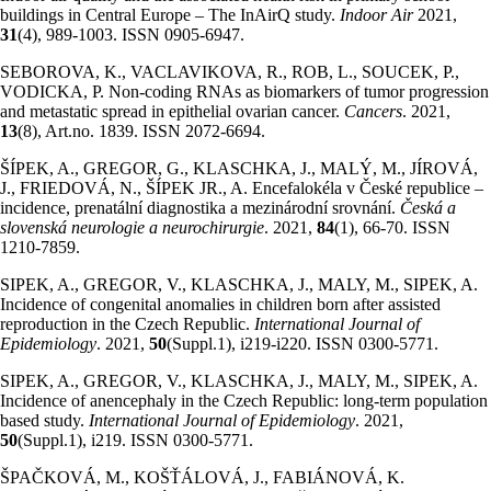
buildings in Central Europe – The InAirQ study.
Indoor Air
2021,
31
(4), 989-1003. ISSN 0905-6947.
SEBOROVA, K., VACLAVIKOVA, R., ROB, L., SOUCEK, P.,
VODICKA, P. Non-coding RNAs as biomarkers of tumor progression
and metastatic spread in epithelial ovarian cancer.
Cancers
. 2021,
13
(8), Art.no. 1839. ISSN 2072-6694.
ŠÍPEK, A., GREGOR, G., KLASCHKA, J., MALÝ, M., JÍROVÁ,
J., FRIEDOVÁ, N., ŠÍPEK JR., A. Encefalokéla v České republice –
incidence, prenatální diagnostika a mezinárodní srovnání.
Česká a
slovenská neurologie a neurochirurgie
. 2021,
84
(1), 66-70. ISSN
1210-7859.
SIPEK, A., GREGOR, V., KLASCHKA, J., MALY, M., SIPEK, A.
Incidence of congenital anomalies in children born after assisted
reproduction in the Czech Republic.
International Journal of
Epidemiology
. 2021,
50
(Suppl.1), i219-i220. ISSN 0300-5771.
SIPEK, A., GREGOR, V., KLASCHKA, J., MALY, M., SIPEK, A.
Incidence of anencephaly in the Czech Republic: long-term population
based study.
International Journal of Epidemiology
. 2021,
50
(Suppl.1), i219. ISSN 0300-5771.
ŠPAČKOVÁ, M., KOŠŤÁLOVÁ, J., FABIÁNOVÁ, K.