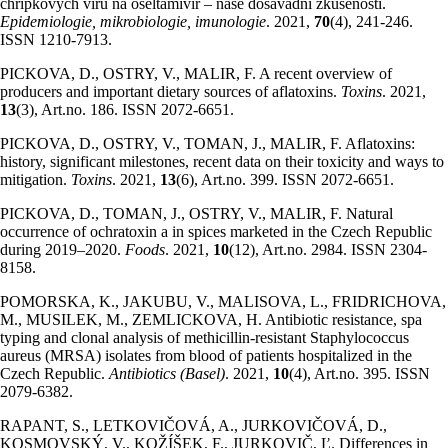
chřipkových virů na oseltamivir – naše dosavadní zkušenosti.
Epidemiologie, mikrobiologie, imunologie
. 2021,
70
(4), 241-246.
ISSN 1210-7913.
PICKOVA, D., OSTRY, V., MALIR, F. A recent overview of
producers and important dietary sources of aflatoxins.
Toxins
. 2021,
13
(3), Art.no. 186. ISSN 2072-6651.
PICKOVA, D., OSTRY, V., TOMAN, J., MALIR, F. Aflatoxins:
history, significant milestones, recent data on their toxicity and ways to
mitigation.
Toxins
. 2021,
13
(6), Art.no. 399. ISSN 2072-6651.
PICKOVA, D., TOMAN, J., OSTRY, V., MALIR, F. Natural
occurrence of ochratoxin a in spices marketed in the Czech Republic
during 2019–2020.
Foods
. 2021,
10
(12), Art.no. 2984. ISSN 2304-
8158.
POMORSKA, K., JAKUBU, V., MALISOVA, L., FRIDRICHOVA,
M., MUSILEK, M., ZEMLICKOVA, H. Antibiotic resistance, spa
typing and clonal analysis of methicillin-resistant Staphylococcus
aureus (MRSA) isolates from blood of patients hospitalized in the
Czech Republic.
Antibiotics (Basel)
. 2021,
10
(4), Art.no. 395. ISSN
2079-6382.
RAPANT, S., LETKOVIČOVÁ, A., JURKOVIČOVÁ, D.,
KOSMOVSKÝ, V., KOŽÍŠEK, F., JURKOVIČ, Ľ. Differences in