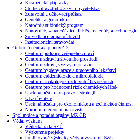
Kosmetické přípravky
Studie zdravotního stavu obyvatelstva
Zdravotní a očkovací průkaz
Genetika a genomika
Národní antibiotický program
Nanosafety – nanočástice, UFPs, materiály a technologie
Surveillance odpadních vod
Institucionální stravování
Odborná centra a pracoviště
Centrum podpory veřejného zdraví
Centrum zdraví a životního prostředí
Centrum zdraví, výživy a potravin
Centrum hygieny práce a pracovního lékařství
Centrum epidemiologie a mikrobiologie
Centrum toxikologie a zdravotní bezpečnosti
Centrum pro hodnocení rizik chemických látek
Úsek náměstka pro právo a strategii
Útvar ředitele
Úsek náměstka pro ekonomickou a technickou činnost
Národní referenční pracoviště
Spolupráce a poradní orgány MZ ČR
Věda, výzkum
Vědecká rada SZÚ
Výzkumné projekty
Publikované výsledky vědy a výzkumu SZÚ