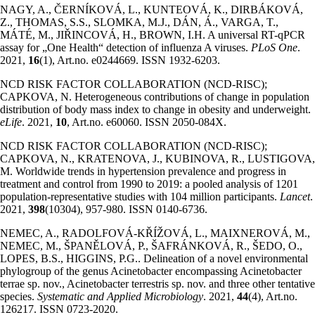
NAGY, A., ČERNÍKOVÁ, L., KUNTEOVÁ, K., DIRBÁKOVÁ,
Z., THOMAS, S.S., SLOMKA, M.J., DÁN, Á., VARGA, T.,
MÁTÉ, M., JIŘINCOVÁ, H., BROWN, I.H. A universal RT-qPCR
assay for „One Health“ detection of influenza A viruses.
PLoS One
.
2021,
16
(1), Art.no. e0244669. ISSN 1932-6203.
NCD RISK FACTOR COLLABORATION (NCD-RISC);
CAPKOVA, N. Heterogeneous contributions of change in population
distribution of body mass index to change in obesity and underweight.
eLife
. 2021,
10
, Art.no. e60060. ISSN 2050-084X.
NCD RISK FACTOR COLLABORATION (NCD-RISC);
CAPKOVA, N., KRATENOVA, J., KUBINOVA, R., LUSTIGOVA,
M. Worldwide trends in hypertension prevalence and progress in
treatment and control from 1990 to 2019: a pooled analysis of 1201
population-representative studies with 104 million participants.
Lancet
.
2021,
398
(10304), 957-980. ISSN 0140-6736.
NEMEC, A., RADOLFOVÁ-KŘÍŽOVÁ, L., MAIXNEROVÁ, M.,
NEMEC, M., ŠPANĚLOVÁ, P., ŠAFRÁNKOVÁ, R., ŠEDO, O.,
LOPES, B.S., HIGGINS, P.G.. Delineation of a novel environmental
phylogroup of the genus Acinetobacter encompassing Acinetobacter
terrae sp. nov., Acinetobacter terrestris sp. nov. and three other tentative
species.
Systematic and Applied Microbiology
. 2021,
44
(4), Art.no.
126217. ISSN 0723-2020.