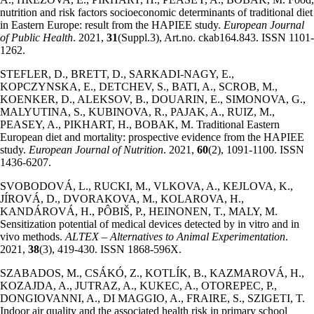
nutrition and risk factors socioeconomic determinants of traditional diet
in Eastern Europe: result from the HAPIEE study.
European Journal
of Public Health
. 2021,
31
(Suppl.3), Art.no. ckab164.843. ISSN 1101-
1262.
STEFLER, D., BRETT, D., SARKADI-NAGY, E.,
KOPCZYNSKA, E., DETCHEV, S., BATI, A., SCROB, M.,
KOENKER, D., ALEKSOV, B., DOUARIN, E., SIMONOVA, G.,
MALYUTINA, S., KUBINOVA, R., PAJAK, A., RUIZ, M.,
PEASEY, A., PIKHART, H., BOBAK, M. Traditional Eastern
European diet and mortality: prospective evidence from the HAPIEE
study.
European Journal of Nutrition
. 2021,
60
(2), 1091-1100. ISSN
1436-6207.
SVOBODOVÁ, L., RUCKI, M., VLKOVA, A., KEJLOVA, K.,
JÍROVÁ, D., DVORAKOVA, M., KOLAROVA, H.,
KANDÁROVÁ, H., PÔBIŠ, P., HEINONEN, T., MALY, M.
Sensitization potential of medical devices detected by in vitro and in
vivo methods.
ALTEX – Alternatives to Animal Experimentation
.
2021,
38
(3), 419-430. ISSN 1868-596X.
SZABADOS, M., CSÁKÓ, Z., KOTLÍK, B., KAZMAROVÁ, H.,
KOZAJDA, A., JUTRAZ, A., KUKEC, A., OTOREPEC, P.,
DONGIOVANNI, A., DI MAGGIO, A., FRAIRE, S., SZIGETI, T.
Indoor air quality and the associated health risk in primary school