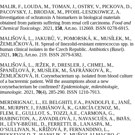
MALIR, F., LOUDA, M., TOMAN, J., OSTRY, V., PICKOVA, D.,
PACOVSKY, J., BRODAK, M., PFOHL-LESZKOWICZ, A.
Investigation of ochratoxin A biomarkers in biological materials
obtained from patients suffering from renal cell carcinoma.
Food and
Chemical Toxicology
. 2021,
158
, Art.no. 112669. ISSN 0278-6915.
MALIŠOVÁ, L., JAKUBŮ, V., POMORSKÁ, K., MUSÍLEK, M.,
ŽEMLIČKOVÁ, H. Spread of linezolid-resistant enterococcus spp. in
human clinical isolates in the Czech Republic.
Antibiotics (Basel)
.
2021,
10
(2), Art.no. 219. ISSN 2079-6382.
MALIŠOVÁ, L., JEŽEK, P., DRESLER, J., CHMEL, M.,
ŠPANĚLOVÁ, P., MUSÍLEK, M., ŠAFRÁNKOVÁ, R.,
ŽEMLIČKOVÁ, H. Corynebacterium sp. isolated from blood culture
of a bacteremic patient. Will the assumptions about a new
corynebacterium be confirmed?
Epidemiologie, mikrobiologie,
imunologie
. 2021,
70
(4), 285-290. ISSN 1210-7913.
MERDRIGNAC, L., EL BELGHITI, F.A., PANDOLFI, E., JANÉ,
M., MURPHY, J., FABIÁNOVÁ, K., GARCÍA CENOZ, M.,
FLEM, E., GUI,LLOT, S., TOZZI, A.E., CARMONA, G.,
HABINGTON, A., ZAVADILOVÁ, J., NAVASCUÉS, A., BØÅS,
H., LÉVY-BRÜHL, D., FERRETTI, B., LANASPA, M.,
O’SULLIVAN, N., KŘÍŽOVÁ, P., FERNANDINO, L.,
BEKKEVOLD, T., HANSLIK, T., MUÑOZ-ALMAGRO, C.,