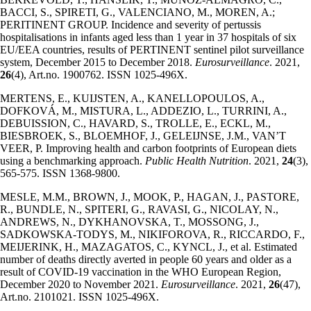
BACCI, S., SPIRETI, G., VALENCIANO, M., MOREN, A.;
PERITINENT GROUP. Incidence and severity of pertussis
hospitalisations in infants aged less than 1 year in 37 hospitals of six
EU/EEA countries, results of PERTINENT sentinel pilot surveillance
system, December 2015 to December 2018.
Eurosurveillance
. 2021,
26
(4), Art.no. 1900762. ISSN 1025-496X.
MERTENS, E., KUIJSTEN, A., KANELLOPOULOS, A.,
DOFKOVÁ, M., MISTURA, L., ADDEZIO, L., TURRINI, A.,
DEBUISSION, C., HAVARD, S., TROLLE, E., ECKL, M.,
BIESBROEK, S., BLOEMHOF, J., GELEIJNSE, J.M., VAN’T
VEER, P. Improving health and carbon footprints of European diets
using a benchmarking approach.
Public Health Nutrition
. 2021,
24
(3),
565-575. ISSN 1368-9800.
MESLE, M.M., BROWN, J., MOOK, P., HAGAN, J., PASTORE,
R., BUNDLE, N., SPITERI, G., RAVASI, G., NICOLAY, N.,
ANDREWS, N., DYKHANOVSKA, T., MOSSONG, J.,
SADKOWSKA-TODYS, M., NIKIFOROVA, R., RICCARDO, F.,
MEIJERINK, H., MAZAGATOS, C., KYNCL, J., et al. Estimated
number of deaths directly averted in people 60 years and older as a
result of COVID-19 vaccination in the WHO European Region,
December 2020 to November 2021.
Eurosurveillance
. 2021,
26
(47),
Art.no. 2101021. ISSN 1025-496X.