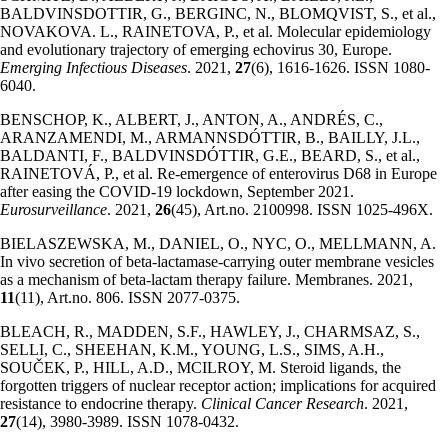
BALDVINSDOTTIR, G., BERGINC, N., BLOMQVIST, S., et al.,
NOVAKOVA. L., RAINETOVA, P., et al. Molecular epidemiology
and evolutionary trajectory of emerging echovirus 30, Europe.
Emerging Infectious Diseases
. 2021,
27
(6), 1616-1626. ISSN 1080-
6040.
BENSCHOP, K., ALBERT, J., ANTON, A., ANDRÉS, C.,
ARANZAMENDI, M., ARMANNSDÓTTIR, B., BAILLY, J.L.,
BALDANTI, F., BALDVINSDÓTTIR, G.E., BEARD, S., et al.,
RAINETOVÁ, P., et al. Re-emergence of enterovirus D68 in Europe
after easing the COVID-19 lockdown, September 2021.
Eurosurveillance
. 2021,
26
(45), Art.no. 2100998. ISSN 1025-496X.
BIELASZEWSKA, M., DANIEL, O., NYC, O., MELLMANN, A.
In vivo secretion of beta-lactamase-carrying outer membrane vesicles
as a mechanism of beta-lactam therapy failure. Membranes. 2021,
11
(11), Art.no. 806. ISSN 2077-0375.
BLEACH, R., MADDEN, S.F., HAWLEY, J., CHARMSAZ, S.,
SELLI, C., SHEEHAN, K.M., YOUNG, L.S., SIMS, A.H.,
SOUČEK, P., HILL, A.D., MCILROY, M. Steroid ligands, the
forgotten triggers of nuclear receptor action; implications for acquired
resistance to endocrine therapy.
Clinical Cancer Research
. 2021,
27
(14), 3980-3989. ISSN 1078-0432.