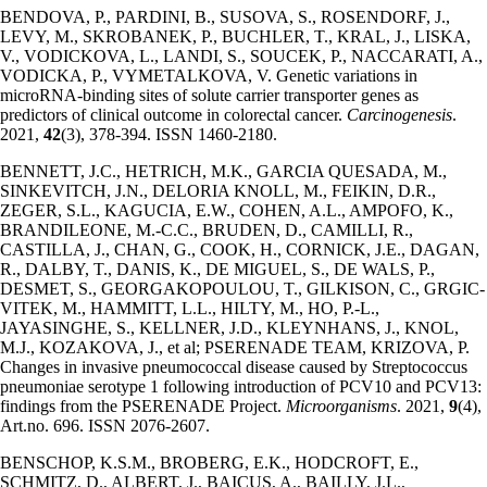
BENDOVA, P., PARDINI, B., SUSOVA, S., ROSENDORF, J.,
LEVY, M., SKROBANEK, P., BUCHLER, T., KRAL, J., LISKA,
V., VODICKOVA, L., LANDI, S., SOUCEK, P., NACCARATI, A.,
VODICKA, P., VYMETALKOVA, V. Genetic variations in
microRNA-binding sites of solute carrier transporter genes as
predictors of clinical outcome in colorectal cancer.
Carcinogenesis
.
2021,
42
(3), 378-394. ISSN 1460-2180.
BENNETT, J.C., HETRICH, M.K., GARCIA QUESADA, M.,
SINKEVITCH, J.N., DELORIA KNOLL, M., FEIKIN, D.R.,
ZEGER, S.L., KAGUCIA, E.W., COHEN, A.L., AMPOFO, K.,
BRANDILEONE, M.-C.C., BRUDEN, D., CAMILLI, R.,
CASTILLA, J., CHAN, G., COOK, H., CORNICK, J.E., DAGAN,
R., DALBY, T., DANIS, K., DE MIGUEL, S., DE WALS, P.,
DESMET, S., GEORGAKOPOULOU, T., GILKISON, C., GRGIC‐
VITEK, M., HAMMITT, L.L., HILTY, M., HO, P.-L.,
JAYASINGHE, S., KELLNER, J.D., KLEYNHANS, J., KNOL,
M.J., KOZAKOVA, J., et al; PSERENADE TEAM, KRIZOVA, P.
Changes in invasive pneumococcal disease caused by Streptococcus
pneumoniae serotype 1 following introduction of PCV10 and PCV13:
findings from the PSERENADE Project.
Microorganisms
. 2021,
9
(4),
Art.no. 696. ISSN 2076-2607.
BENSCHOP, K.S.M., BROBERG, E.K., HODCROFT, E.,
SCHMITZ, D., ALBERT, J., BAICUS, A., BAILLY, J.L.,