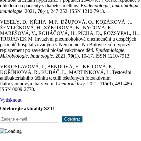
ohledem na pacienty s diabetes mellitus.
Epidemiologie, mikrobiologie,
imunologie
. 2021,
70
(4), 247-252. ISSN 1210-7913.
VESELÝ, D., KŘÍHA, M.F., DŽUPOVÁ, O., KOZÁKOVÁ, J.,
ŽEMLIČKOVÁ, H., SÝKOROVÁ, B., NYČOVÁ, E.,
MAREŠOVÁ, V., ROHÁČOVÁ, H., PÍCHA, D., ROZSYPAL, H.,
TROJÁNEK M. Invazivní pneumokoková onemocnění u dospělých
pacientů hospitalizovaných v Nemocnici Na Bulovce: sérotypový
replacement po zavedení plošné vakcinace dětí.
Epidemiologie,
Mikrobiologie, Imunologie
. 2021,
70
(1), 10-17. ISSN 1210-7913.
VRKOSLAVOVÁ, J., BENDOVÁ, H., KEJLOVÁ, K.,
KOŘÍNKOVÁ, R., KUBÁČ, L., MARTINKOVÁ, L. Testování
antibakteriálního účinku textilií ošetřených fotoaktivním
ftalocyaninovým barvivem.
Chemické listy
. 2021,
115
(9), 481-486.
ISSN 0009-2770.
Vytisknout
Odebírejte aktuality SZÚ