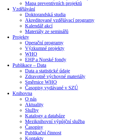
Mapa preventivních projektů
Vzdělávání
Doktorandská studia
Akreditované vzdělávací programy
Kalendář akcí
Materiály ze seminářů
Projekty
Operační programy
Výzkumné projekty
WHO
EHP a Norské fondy
Publikace – Data
Data a statistické údaje
Zdravotně výchovné materiály
Směrnice WHO
Časopisy vydávané v SZÚ
Knihovna
O nás
Aktuality
Služby
Katalogy a databáze
Meziknihovní výpůjční služba
Časopisy
Publikační činnost
Kontakty