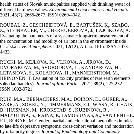
health status of Slovak municipalities supplied with drinking water of
different hardness values.
Environmental Geochemistry and Health
.
2021,
43
(7), 2665-2677. ISSN 0269-4042.
ROUBAL, Z., GESCHEIDTOVÁ, E., BARTUŠEK, K., SZABÓ,
Z., STEINBAUER, M., ÜBERHUBEROVÁ, J., LAJČÍKOVÁ, A.
Evaluating the parameters of a systematic long-term measurement of
the concentration and mobility of air ions in the environment inside
Císařská cave.
Atmosphere
. 2021,
12
(12), Art.no. 1615. ISSN 2073-
4433.
RUCKI, M., KEJLOVA, K., VLKOVA, A., JIROVA, D.,
DVORAKOVA, M., SVOBODOVA, L., KANDAROVA, H.,
LETASIOVA, S., KOLAROVA, H., MANNERSTROM, M.,
HEINONEN, T. Evaluation of toxicity profiles of rare earth elements
salts (lanthanides).
Journal of Rare Earths
. 2021,
39
(2), 225-232.
ISSN 1002-0721.
RUIZ, M.A., BEENACKERS, M.A., DOIRON, D., GURER, A.,
SARR, A., SOHEL, N., TIMMERMANS, E.J., WISSA, R., CHAIX,
B., HUISMAN, M., KROKSTAD, S., KUBINOVA, R.,
MALYUTINA, S., RAINA, P., TAMOSIUNAS, A., VAN LENTHE,
F.J., BOBAK, M. Gender, marital and educational inequalities in mid-
to late-life depressive symptoms: cross-cohort variation and moderation
by urbanicity degree.
Journal of Epidemiology and Community