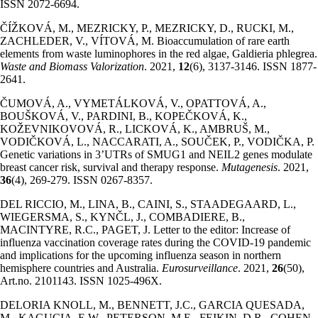
ISSN 2072-6694.
ČÍŽKOVÁ, M., MEZRICKY, P., MEZRICKY, D., RUCKI, M.,
ZACHLEDER, V., VÍTOVÁ, M. Bioaccumulation of rare earth
elements from waste luminophores in the red algae, Galdieria phlegrea.
Waste and Biomass Valorization
. 2021,
12
(6), 3137-3146. ISSN 1877-
2641.
ČUMOVÁ, A., VYMETÁLKOVÁ, V., OPATTOVÁ, A.,
BOUŠKOVÁ, V., PARDINI, B., KOPEČKOVÁ, K.,
KOŽEVNIKOVOVÁ, R., LICKOVÁ, K., AMBRUŠ, M.,
VODIČKOVÁ, L., NACCARATI, A., SOUČEK, P., VODIČKA, P.
Genetic variations in 3’UTRs of SMUG1 and NEIL2 genes modulate
breast cancer risk, survival and therapy response.
Mutagenesis
. 2021,
36
(4), 269-279. ISSN 0267-8357.
DEL RICCIO, M., LINA, B., CAINI, S., STAADEGAARD, L.,
WIEGERSMA, S., KYNČL, J., COMBADIERE, B.,
MACINTYRE, R.C., PAGET, J. Letter to the editor: Increase of
influenza vaccination coverage rates during the COVID-19 pandemic
and implications for the upcoming influenza season in northern
hemisphere countries and Australia.
Eurosurveillance
. 2021,
26
(50),
Art.no. 2101143. ISSN 1025-496X.
DELORIA KNOLL, M., BENNETT, J.C., GARCIA QUESADA,
M., KAGUCIA, E.W., PETERSON, M.E., FEIKIN, D.R., COHEN,