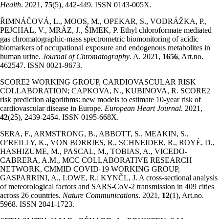
Health
. 2021,
75
(5), 442-449. ISSN 0143-005X.
ŘIMNÁČOVÁ, L., MOOS, M., OPEKAR, S., VODRÁŽKA, P.,
PEJCHAL, V., MRÁZ, J., ŠIMEK, P. Ethyl chloroformate mediated
gas chromatographic-mass spectrometric biomonitoring of acidic
biomarkers of occupational exposure and endogenous metabolites in
human urine.
Journal of Chromatography
. A. 2021,
1656
, Art.no.
462547. ISSN 0021-9673.
SCORE2 WORKING GROUP, CARDIOVASCULAR RISK
COLLABORATION; CAPKOVA, N., KUBINOVA, R. SCORE2
risk prediction algorithms: new models to estimate 10-year risk of
cardiovascular disease in Europe.
European Heart Journal
. 2021,
42
(25), 2439-2454. ISSN 0195-668X.
SERA, F., ARMSTRONG, B., ABBOTT, S., MEAKIN, S.,
O’REILLY, K., VON BORRIES, R., SCHNEIDER, R., ROYÉ, D.,
HASHIZUME, M., PASCAL, M., TOBIAS, A., VICEDO-
CABRERA, A.M., MCC COLLABORATIVE RESEARCH
NETWORK, CMMID COVID-19 WORKING GROUP,
GASPARRINI, A., LOWE, R.; KYNČL, J. A cross-sectional analysis
of meteorological factors and SARS-CoV-2 transmission in 409 cities
across 26 countries.
Nature Communications
. 2021,
12
(1), Art.no.
5968. ISSN 2041-1723.