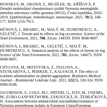
HONSKUS, M., OKONJI, Z., MUSÍLEK, M., KŘÍŽOVÁ, P.
Detailní molekulární charakterizace izolátů Neisseria meningitidis
metodou sekvenace celého genomu (WGS), Česká republika, 2010–
2019.
Epidemiologie, mikrobiologie, imunologie
. 2021,
70
(3), 168-
177. ISSN 1210-7913.
HŮNOVÁ, I., BRABEC, M., MALÝ, M., DUMITRESCU, A.,
GELETIČ, J. Terrain and its effects on fog occurrence.
Science of the
Total Environment
. 2021,
768
, Art.no. 144359. ISSN 0048-9697.
HŮNOVÁ, I., BRABEC, M., GELETIČ, J., MALÝ, M.,
DUMITRESCU, A. Statistical analysis of the effects of forests on fog.
Science of the Total Environment
. 2021,
781
, Art.no. 146675. ISSN
0048-9697.
CHYLOVA, M., MOTOVSKA, Z., FIALOVA, A.,
STETKAROVA, I., PEISKER, T., KALVACH, P. The effect of
warfarin administration on platelet aggregation.
Bratislava Medical
Journal – Bratislavské Lekárske Listy
. 2021,
122
(5), 320-324. ISSN
0006-9248.
JACOBSSON, S., COLE, M.J., SPITERI, G., DAY, M., UNEMO,
M.; EURO-GASP NETWORK, ZÁKOUCKÁ, H., ŽEMLIČKOVÁ,
H. Associations between antimicrobial susceptibility/resistance of
Neisseria gonorrhoeae isolates in European Union/European