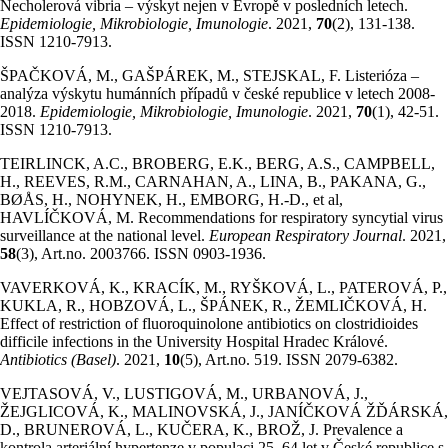
Necholerová vibria – výskyt nejen v Evropě v posledních letech.
Epidemiologie, Mikrobiologie, Imunologie
. 2021,
70
(2), 131-138.
ISSN 1210-7913.
ŠPAČKOVÁ, M., GAŠPÁREK, M., STEJSKAL, F. Listerióza –
analýza výskytu humánních případů v české republice v letech 2008-
2018.
Epidemiologie, Mikrobiologie, Imunologie
. 2021,
70
(1), 42-51.
ISSN 1210-7913.
TEIRLINCK, A.C., BROBERG, E.K., BERG, A.S., CAMPBELL,
H., REEVES, R.M., CARNAHAN, A., LINA, B., PAKANA, G.,
BØÅS, H., NOHYNEK, H., EMBORG, H.-D., et al,
HAVLÍČKOVÁ, M. Recommendations for respiratory syncytial virus
surveillance at the national level.
European Respiratory Journal
. 2021,
58
(3), Art.no. 2003766. ISSN 0903-1936.
VAVERKOVÁ, K., KRACÍK, M., RYŠKOVÁ, L., PATEROVÁ, P.,
KUKLA, R., HOBZOVÁ, L., ŠPÁNEK, R., ŽEMLIČKOVÁ, H.
Effect of restriction of fluoroquinolone antibiotics on clostridioides
difficile infections in the University Hospital Hradec Králové.
Antibiotics (Basel)
. 2021,
10
(5), Art.no. 519. ISSN 2079-6382.
VEJTASOVÁ, V., LUSTIGOVÁ, M., URBANOVÁ, J.,
ŽEJGLICOVÁ, K., MALINOVSKÁ, J., JANÍČKOVÁ ŽĎÁRSKÁ,
D., BRUNEROVÁ, L., KUČERA, K., BROŽ, J. Prevalence a
kontrola arteriální hypertenze v populaci 25–64 let v České republice s