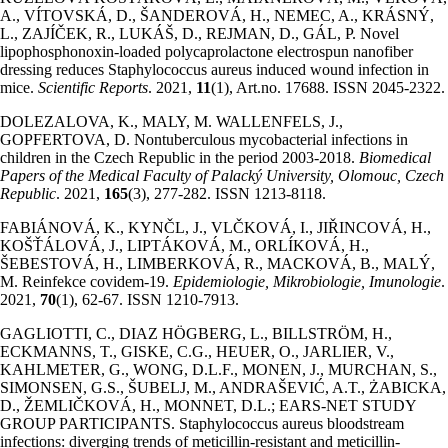
A., VÍTOVSKÁ, D., ŠANDEROVÁ, H., NEMEC, A., KRÁSNÝ,
L., ZAJÍČEK, R., LUKÁŠ, D., REJMAN, D., GÁL, P. Novel
lipophosphonoxin-loaded polycaprolactone electrospun nanofiber
dressing reduces Staphylococcus aureus induced wound infection in
mice.
Scientific Reports
. 2021,
11
(1), Art.no. 17688. ISSN 2045-2322.
DOLEZALOVA, K., MALY, M. WALLENFELS, J.,
GOPFERTOVA, D. Nontuberculous mycobacterial infections in
children in the Czech Republic in the period 2003-2018.
Biomedical
Papers of the Medical Faculty of Palacký University, Olomouc, Czech
Republic
. 2021,
165
(3), 277-282. ISSN 1213-8118.
FABIÁNOVÁ, K., KYNČL, J., VLČKOVÁ, I., JIŘINCOVÁ, H.,
KOŠŤÁLOVÁ, J., LIPTÁKOVÁ, M., ORLÍKOVÁ, H.,
ŠEBESTOVÁ, H., LIMBERKOVÁ, R., MACKOVÁ, B., MALÝ,
M. Reinfekce covidem-19.
Epidemiologie, Mikrobiologie, Imunologie
.
2021,
70
(1), 62-67. ISSN 1210-7913.
GAGLIOTTI, C., DIAZ HÖGBERG, L., BILLSTRÖM, H.,
ECKMANNS, T., GISKE, C.G., HEUER, O., JARLIER, V.,
KAHLMETER, G., WONG, D.L.F., MONEN, J., MURCHAN, S.,
SIMONSEN, G.S., ŠUBELJ, M., ANDRAŠEVIĆ, A.T., ŻABICKA,
D., ŽEMLIČKOVÁ, H., MONNET, D.L.; EARS-NET STUDY
GROUP PARTICIPANTS. Staphylococcus aureus bloodstream
infections: diverging trends of meticillin-resistant and meticillin-