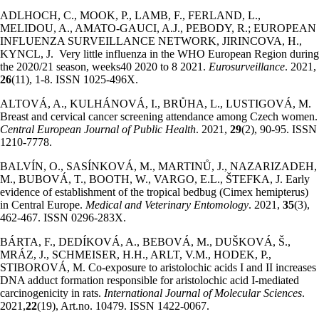
ADLHOCH, C., MOOK, P., LAMB, F., FERLAND, L.,
MELIDOU, A., AMATO-GAUCI, A.J., PEBODY, R.; EUROPEAN
INFLUENZA SURVEILLANCE NETWORK, JIRINCOVA, H.,
KYNCL, J. Very little influenza in the WHO European Region during
the 2020/21 season, weeks40 2020 to 8 2021.
Eurosurveillance
. 2021,
26
(11), 1-8. ISSN 1025-496X.
ALTOVÁ, A., KULHÁNOVÁ, I., BRŮHA, L., LUSTIGOVÁ, M.
Breast and cervical cancer screening attendance among Czech women.
Central European Journal of Public Health
. 2021,
29
(2), 90-95. ISSN
1210-7778.
BALVÍN, O., SASÍNKOVÁ, M., MARTINŮ, J., NAZARIZADEH,
M., BUBOVÁ, T., BOOTH, W., VARGO, E.L., ŠTEFKA, J. Early
evidence of establishment of the tropical bedbug (Cimex hemipterus)
in Central Europe.
Medical and Veterinary Entomology
. 2021,
35
(3),
462-467. ISSN 0296-283X.
BÁRTA, F., DEDÍKOVÁ, A., BEBOVÁ, M., DUŠKOVÁ, Š.,
MRÁZ, J., SCHMEISER, H.H., ARLT, V.M., HODEK, P.,
STIBOROVÁ, M. Co-exposure to aristolochic acids I and II increases
DNA adduct formation responsible for aristolochic acid I-mediated
carcinogenicity in rats.
International Journal of Molecular Sciences
.
2021,
22
(19), Art.no. 10479. ISSN 1422-0067.