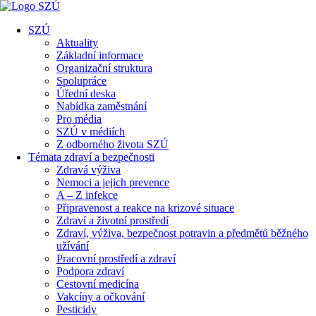
SZÚ
Aktuality
Základní informace
Organizační struktura
Spolupráce
Úřední deska
Nabídka zaměstnání
Pro média
SZÚ v médiích
Z odborného života SZÚ
Témata zdraví a bezpečnosti
Zdravá výživa
Nemoci a jejich prevence
A – Z infekce
Připravenost a reakce na krizové situace
Zdraví a životní prostředí
Zdraví, výživa, bezpečnost potravin a předmětů běžného
užívání
Pracovní prostředí a zdraví
Podpora zdraví
Cestovní medicína
Vakcíny a očkování
Pesticidy