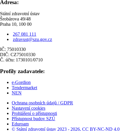
Adresa:
Státní zdravotní ústav
Šrobárova 49/48
Praha 10, 100 00
267 081 111
zdravust@szu.gov.cz
IČ: 75010330
DIČ: CZ75010330
Č. účtu: 1730101/0710
Profily zadavatele:
e-Gordion
Tendermarket
NEN
Ochrana osobních údajů / GDPR
Nastavení cookies
Prohlášení o přístupnosti
Přístupnost budov SZÚ
Eduroam
© Státní zdravotní ústav 2023 - 2026, CC BY-NC-ND 4.0