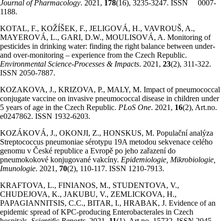
Journal of Pharmacology
. 2021,
178
(16), 3235-3247. ISSN 0007-
1188.
KOTAL, F., KOŽÍŠEK, F., JELIGOVÁ, H., VAVROUŠ, A.,
MAYEROVÁ, L., GARI, D.W., MOULISOVÁ, A. Monitoring of
pesticides in drinking water: finding the right balance between under-
and over-monitoring – experience from the Czech Republic.
Environmental Science-Processes & Impacts
. 2021,
23
(2), 311-322.
ISSN 2050-7887.
KOZAKOVA, J., KRIZOVA, P., MALY, M. Impact of pneumococcal
conjugate vaccine on invasive pneumococcal disease in children under
5 years of age in the Czech Republic.
PLoS One
. 2021,
16
(2), Art.no.
e0247862. ISSN 1932-6203.
KOZÁKOVÁ, J., OKONJI, Z., HONSKUS, M. Populační analýza
Streptococcus pneumoniae sérotypu 19A metodou sekvenace celého
genomu v České republice a Evropě po jeho zařazení do
pneumokokové konjugované vakcíny.
Epidemiologie, Mikrobiologie,
Imunologie
. 2021,
70
(2), 110-117. ISSN 1210-7913.
KRAFTOVA, L., FINIANOS, M., STUDENTOVA, V.,
CHUDEJOVA, K., JAKUBU, V., ZEMLICKOVA, H.,
PAPAGIANNITSIS, C.C., BITAR, I., HRABAK, J. Evidence of an
epidemic spread of KPC-producing Enterobacterales in Czech
hospitals.
Scientific Reports
. 2021,
11
(1), Art.no. 15732. ISSN 2045-