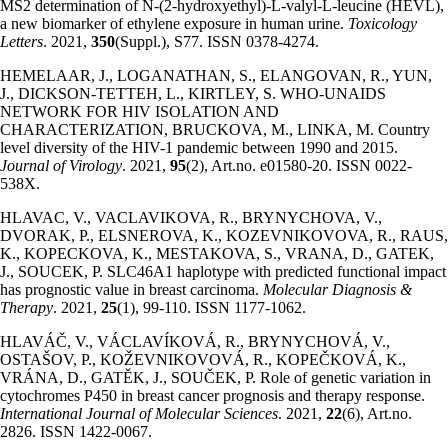
MS2 determination of N-(2-hydroxyethyl)-L-valyl-L-leucine (HEVL),
a new biomarker of ethylene exposure in human urine.
Toxicology
Letters
. 2021,
350
(Suppl.), S77. ISSN 0378-4274.
HEMELAAR, J., LOGANATHAN, S., ELANGOVAN, R., YUN,
J., DICKSON-TETTEH, L., KIRTLEY, S. WHO-UNAIDS
NETWORK FOR HIV ISOLATION AND
CHARACTERIZATION, BRUCKOVA, M., LINKA, M. Country
level diversity of the HIV-1 pandemic between 1990 and 2015.
Journal of Virology
. 2021,
95
(2), Art.no. e01580-20. ISSN 0022-
538X.
HLAVAC, V., VACLAVIKOVA, R., BRYNYCHOVA, V.,
DVORAK, P., ELSNEROVA, K., KOZEVNIKOVOVA, R., RAUS,
K., KOPECKOVA, K., MESTAKOVA, S., VRANA, D., GATEK,
J., SOUCEK, P. SLC46A1 haplotype with predicted functional impact
has prognostic value in breast carcinoma.
Molecular Diagnosis &
Therapy
. 2021,
25
(1), 99-110. ISSN 1177-1062.
HLAVÁČ, V., VÁCLAVÍKOVÁ, R., BRYNYCHOVÁ, V.,
OSTAŠOV, P., KOŽEVNIKOVOVÁ, R., KOPEČKOVÁ, K.,
VRÁNA, D., GATĚK, J., SOUČEK, P. Role of genetic variation in
cytochromes P450 in breast cancer prognosis and therapy response.
International Journal of Molecular Sciences
. 2021,
22
(6), Art.no.
2826. ISSN 1422-0067.