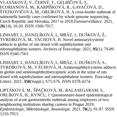
VLASÁKOVÁ, V., ČERNÝ, T., GELBÍČOVÁ, T.,
FLORIANOVÁ, M., KARPÍŠKOVÁ, R., GAVAČOVÁ, D.,
ŠTEFKOVIČOVÁ, M., ORLÍKOVÁ, H. A cross-border outbreak of
salmonella bareilly cases confirmed by whole genome sequencing,
Czech Republic and Slovakia, 2017 to 2018.
Eurosurveillance
. 2021,
26
(14), 10-20. ISSN 1560-7917.
LINHART, I., HANZLÍKOVÁ, I., MRÁZ, J., DUŠKOVÁ, Š.,
TVRDÍKOVÁ, M., VACHOVÁ, H. Novel aminoarylcysteine
adducts in globin of rats dosed with naphthylamine and
nitronaphthalene isomers.
Archives of Toxicology
. 2021,
95
(1), 79-89.
ISSN 0340-7561.
LINHART, I., HANZLÍKOVÁ, I., MRÁZ, J., DUŠKOVÁ, S.,
TVRDÍKOVÁ, M., VÁCHOVÁ, H. Aminonaphthylcysteine adducts
in globin and aminonaphthylmercapturic acids in the urine of rats
dosed with naphthylamine and nitronaphthalene isomers.
Toxicology
Letters
. 2021,
350
(Suppl.), S75-S76. ISSN 0378-4274.
LIPTÁKOVÁ, M., ŠPAČKOVÁ, M., BALASEGARAM, S.,
ORLÍKOVÁ, H., KYNČL, J. Questionnaire-based epidemiological
analysis of acute gastroenteritis outbreak among employees of two
neighbouring institutions sharing canteen in Prague 2019.
Epidemiologie, Mikrobiologie, Imunologie
. 2021,
70
(2), 91-97. ISSN
1210-7913.