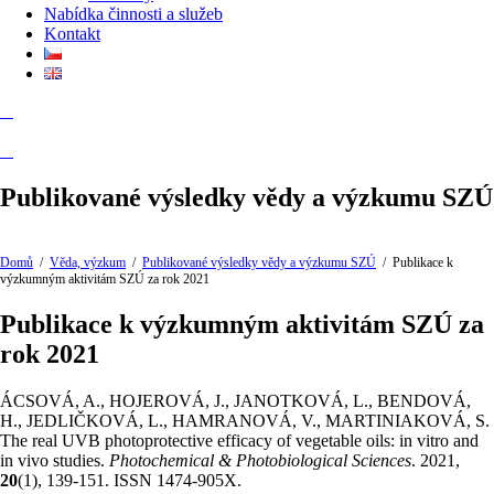
Nabídka činnosti a služeb
Kontakt
Publikované výsledky vědy a výzkumu SZÚ
Domů
/
Věda, výzkum
/
Publikované výsledky vědy a výzkumu SZÚ
/
Publikace k
výzkumným aktivitám SZÚ za rok 2021
Publikace k výzkumným aktivitám SZÚ za
rok 2021
ÁCSOVÁ, A., HOJEROVÁ, J., JANOTKOVÁ, L., BENDOVÁ,
H., JEDLIČKOVÁ, L., HAMRANOVÁ, V., MARTINIAKOVÁ, S.
The real UVB photoprotective efficacy of vegetable oils: in vitro and
in vivo studies.
Photochemical & Photobiological Sciences
. 2021,
20
(1), 139-151. ISSN 1474-905X.