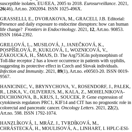
susceptible isolates, EU/EEA, 2005 to 2018.
Eurosurveillance
. 2021,
26
(46), Art.no. 2002094. ISSN 1025-496X.
GRASSELLI, E., DVORAKOVA, M., GRACELI, J.B. Editorial:
Presence and daily exposure to endocrine disruptors: how can human
life change?
Frontiers in Endocrinology
. 2021,
12
, Art.no. 90853.
ISSN 1664-2392.
GRILLOVÁ, L., MUSILOVÁ, J., JANEČKOVÁ, K.,
POSPÍŠILOVÁ, P., KUKLOVÁ, I., WOZNICOVÁ, V.,
ZÁKOUCKÁ, H., ŠMAJS, D. The Arg753Gln polymorphism of
Toll-like receptor 2 has a lower occurrence in patients with syphilis,
suggesting its protective effect in Czech and Slovak individuals.
Infection and Immunity
. 2021,
89
(1), Art.no. e00503-20. ISSN 0019-
9567.
HANICINEC, V., BRYNYCHOVA, V., ROSENDORF, J., PALEK,
R., LISKA, V., OLIVERIUS, M., KALA, Z., MOHELNIKOVA-
DUCHONOVA, B., KRUS, I., SOUCEK, P. Gene expression of
cytokinesis regulators PRC1, KIF14 and CIT has no prognostic role in
colorectal and pancreatic cancer.
Oncology Letters
. 2021,
22
(2),
Art.no. 598. ISSN 1792-1074.
HANZLÍKOVÁ, I., MRÁZ, J., TVRDÍKOVÁ, M.,
CHRÁSTECKÁ, H., MOULISOVÁ, A., LINHART, I. HPLC-ESI-