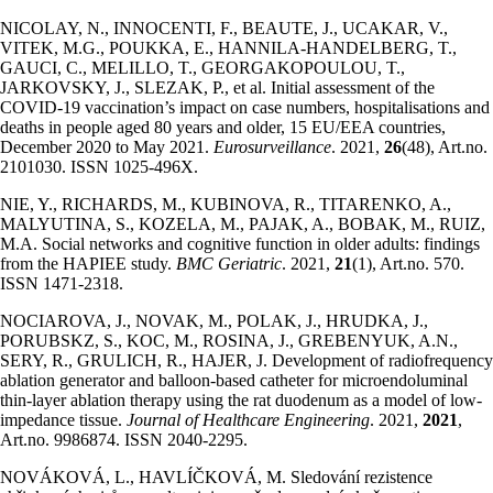
NICOLAY, N., INNOCENTI, F., BEAUTE, J., UCAKAR, V.,
VITEK, M.G., POUKKA, E., HANNILA-HANDELBERG, T.,
GAUCI, C., MELILLO, T., GEORGAKOPOULOU, T.,
JARKOVSKY, J., SLEZAK, P., et al. Initial assessment of the
COVID-19 vaccination’s impact on case numbers, hospitalisations and
deaths in people aged 80 years and older, 15 EU/EEA countries,
December 2020 to May 2021.
Eurosurveillance
. 2021,
26
(48), Art.no.
2101030. ISSN 1025-496X.
NIE, Y., RICHARDS, M., KUBINOVA, R., TITARENKO, A.,
MALYUTINA, S., KOZELA, M., PAJAK, A., BOBAK, M., RUIZ,
M.A. Social networks and cognitive function in older adults: findings
from the HAPIEE study.
BMC Geriatric
. 2021,
21
(1), Art.no. 570.
ISSN 1471-2318.
NOCIAROVA, J., NOVAK, M., POLAK, J., HRUDKA, J.,
PORUBSKZ, S., KOC, M., ROSINA, J., GREBENYUK, A.N.,
SERY, R., GRULICH, R., HAJER, J. Development of radiofrequency
ablation generator and balloon-based catheter for microendoluminal
thin-layer ablation therapy using the rat duodenum as a model of low-
impedance tissue.
Journal of Healthcare Engineering
. 2021,
2021
,
Art.no. 9986874. ISSN 2040-2295.
NOVÁKOVÁ, L., HAVLÍČKOVÁ, M. Sledování rezistence