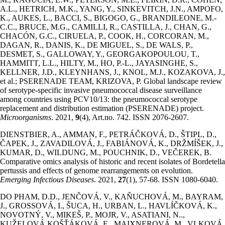
A.L., HETRICH, M.K., YANG, Y., SINKEVITCH, J.N., AMPOFO,
K., AUKES, L., BACCI, S., BIGOGO, G., BRANDILEONE, M.-
C.C., BRUCE, M.G., CAMILLI, R., CASTILLA, J., CHAN, G.,
CHACÓN, G.C., CIRUELA, P., COOK, H., CORCORAN, M.,
DAGAN, R., DANIS, K., DE MIGUEL, S., DE WALS, P.,
DESMET, S., GALLOWAY, Y., GEORGAKOPOULOU, T.,
HAMMITT, L.L., HILTY, M., HO, P.-L., JAYASINGHE, S.,
KELLNER, J.D., KLEYNHANS, J., KNOL, M.J., KOZAKOVA, J.,
et al.; PSERENADE TEAM, KRIZOVA, P. Global landscape review
of serotype-specific invasive pneumococcal disease surveillance
among countries using PCV10/13: the pneumococcal serotype
replacement and distribution estimation (PSERENADE) project.
Microorganisms
. 2021,
9
(4), Art.no. 742. ISSN 2076-2607.
DIENSTBIER, A., AMMAN, F., PETRÁČKOVÁ, D., ŠTIPL, D.,
ČAPEK, J., ZAVADILOVÁ, J., FABIÁNOVÁ, K., DRŽMÍŠEK, J.,
KUMAR, D., WILDUNG, M., POUCHNIK, D., VEČEREK, B.
Comparative omics analysis of historic and recent isolates of Bordetella
pertussis and effects of genome rearrangements on evolution.
Emerging Infectious Diseases
. 2021,
27
(1), 57-68. ISSN 1080-6040.
DO PHAM, D.D., JENČOVÁ, V., KAŇUCHOVÁ, M., BAYRAM,
J., GROSSOVÁ, I., ŠUCA, H., URBAN, L., HAVLÍČKOVÁ, K.,
NOVOTNÝ, V., MIKEŠ, P., MOJR, V., ASATIANI, N..,
KUŽELOVÁ KOŠŤÁKOVÁ, E., MAIXNEROVÁ, M., VLKOVÁ,