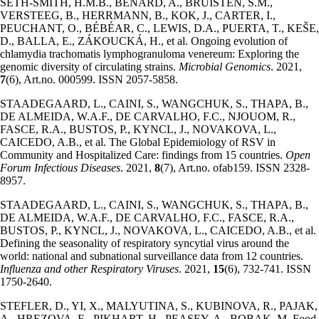
SETH-SMITH, H.M.B., BÉNARD, A., BRUISTEN, S.M.,
VERSTEEG, B., HERRMANN, B., KOK, J., CARTER, I.,
PEUCHANT, O., BÉBÉAR, C., LEWIS, D.A., PUERTA, T., KEŠE,
D., BALLA, E., ZÁKOUCKÁ, H., et al. Ongoing evolution of
chlamydia trachomatis lymphogranuloma venereum: Exploring the
genomic diversity of circulating strains.
Microbial Genomics
. 2021,
7
(6), Art.no. 000599. ISSN 2057-5858.
STAADEGAARD, L., CAINI, S., WANGCHUK, S., THAPA, B.,
DE ALMEIDA, W.A.F., DE CARVALHO, F.C., NJOUOM, R.,
FASCE, R.A., BUSTOS, P., KYNCL, J., NOVAKOVA, L.,
CAICEDO, A.B., et al. The Global Epidemiology of RSV in
Community and Hospitalized Care: findings from 15 countries.
Open
Forum Infectious Diseases
. 2021,
8
(7), Art.no. ofab159. ISSN 2328-
8957.
STAADEGAARD, L., CAINI, S., WANGCHUK, S., THAPA, B.,
DE ALMEIDA, W.A.F., DE CARVALHO, F.C., FASCE, R.A.,
BUSTOS, P., KYNCL, J., NOVAKOVA, L., CAICEDO, A.B., et al.
Defining the seasonality of respiratory syncytial virus around the
world: national and subnational surveillance data from 12 countries.
Influenza and other Respiratory Viruses
. 2021,
15
(6), 732-741. ISSN
1750-2640.
STEFLER, D., YI, X., MALYUTINA, S., KUBINOVA, R., PAJAK,
A., HREZOVA, E., PIKHART, H., PEASEY, A., BOBAK, M. Food,