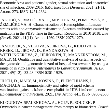
Economic Area and patients‘ gender, sexual orientation and anatomical
site of infection, 2009-2016.
BMC Infectious Diseases
. 2021,
21
(1),
Art.no. 273. ISSN 1471-2334.
JAKUBŮ, V., MALIŠOVÁ, L., MUSÍLEK, M., POMORSKÁ, K.,
ŽEMLIČKOVÁ, H. Characterization of Haemophilus influenzae
strains with non-enzymatic resistance to β-lactam antibiotics caused by
mutations in the PBP3 gene in the Czech Republic in 2010-2018.
Life
(Basel)
. 2021,
11
(11), Art.no. 1260. ISSN 2075-1279.
JANOUSEK, S., VLKOVA, A., JIROVA, G., KEJLOVA, K.,
KRSEK, D., JIROVA, D., KANDAROVA, H.,
WITTLINGEROVA, Z., HEINONEN, T., MANNERSTROM, M.,
MALY, M. Qualitative and quantitative analysis of certain aspects of
the cytotoxic and genotoxic hazard of hospital wastewaters by using a
range of in vitro assays.
Alternatives to Laboratory Animals: ATLA
.
2021,
49
(1-2), 33-48. ISSN 0261-1929.
JILICH, D., MALY, M., KOSINA, P., FLEISCHHANS, L.,
MACHALA, L. Immunogenicity and safety of rapid scheme
vaccination against tick-borne encephalitis in HIV-1 infected persons.
Epidemiology and Infection
. 2021,
149
, Art.no. e41. ISSN 0950-2688.
KLOUDOVA-SPALENKOVA, A., HOLY, P., SOUCEK, P.
Oxysterols in cancer management: from therapy to biomarkers.
British