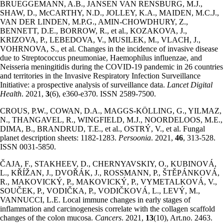
BRUEGGEMANN, A.B., JANSEN VAN RENSBURG, M.J.,
SHAW, D., McCARTHY, N.D., JOLLEY, K.A., MAIDEN, M.C.J.,
VAN DER LINDEN, M.P.G., AMIN-CHOWDHURY, Z.,
BENNETT, D.E., BORROW, R., et al., KOZAKOVA, J.,
KRIZOVA, P., LEBEDOVA, V., MUSILEK, M., VLACH, J.,
VOHRNOVA, S., et al. Changes in the incidence of invasive disease
due to Streptococcus pneumoniae, Haemophilus influenzae, and
Neisseria meningitidis during the COVID-19 pandemic in 26 countries
and territories in the Invasive Respiratory Infection Surveillance
Initiative: a prospective analysis of surveillance data.
Lancet Digital
Health
. 2021,
3
(6), e360-e370. ISSN 2589-7500.
CROUS, P.W., COWAN, D.A., MAGGS-KÖLLING, G., YILMAZ,
N., THANGAVEL, R., WINGFIELD, M.J., NOORDELOOS, M.E.,
DIMA, B., BRANDRUD, T.E., et al., OSTRÝ, V., et al. Fungal
planet description sheets: 1182-1283.
Persoonia
. 2021,
46
, 313-528.
ISSN 0031-5850.
ČAJA, F., STAKHEEV, D., CHERNYAVSKIY, O., KUBINOVÁ,
L., KŘÍŽAN, J., DVOŘÁK, J., ROSSMANN, P., ŠTĚPÁNKOVÁ,
R., MAKOVICKÝ, P., MAKOVICKÝ, P., VYMETALKOVÁ, V.,
SOUČEK, P., VODIČKA, P., VODIČKOVÁ, L., LEVÝ, M.,
VANNUCCI, L.E. Local immune changes in early stages of
inflammation and carcinogenesis correlate with the collagen scaffold
changes of the colon mucosa.
Cancers
. 2021,
13
(10), Art.no. 2463.