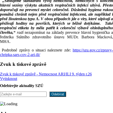
„Sledujeme standardní vývoj nemocnosti, nemocných s konce
hlavní sezóny výskytu akutních respiračních infekcí ubývá. Přesto
doporučuji na prevenci myslet celoročně. Důsledná hygiena rukou
pomáhá chránit nejen před respiračními infekcemi, ale například i
před žloutenkou typu A. V obou případech jde o viry, které ulpívají a
přežívají hodiny na površích, kterých se běžně dotýkáme. Také
respirační etiketa by měla patřit k celoroční výbavě ohleduplného
člověka,“
radí
nezapomínat na základy prevence hlavní hygienička a
ředitelka Státního zdravotního ústavu MUDr. Barbora Macková,
MHA.
Podrobné zprávy o situaci naleznete zde:
https://szu.gov.cz/zpravy
chripka-sars-cov-2-ari-ili/
Zvuk k tiskové zprávě
Zvuk k tiskové zprávě - Nemocnost ARI/ILI 9. týden r.26
Vytisknout
Odebírejte aktuality SZÚ