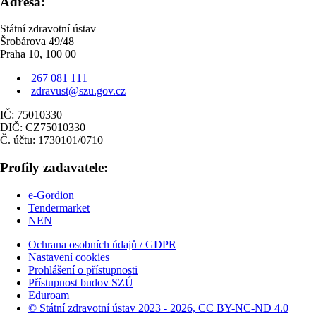
Adresa:
Státní zdravotní ústav
Šrobárova 49/48
Praha 10, 100 00
267 081 111
zdravust@szu.gov.cz
IČ: 75010330
DIČ: CZ75010330
Č. účtu: 1730101/0710
Profily zadavatele:
e-Gordion
Tendermarket
NEN
Ochrana osobních údajů / GDPR
Nastavení cookies
Prohlášení o přístupnosti
Přístupnost budov SZÚ
Eduroam
© Státní zdravotní ústav 2023 - 2026, CC BY-NC-ND 4.0