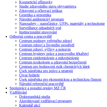
Kosmetické přípravky
Studie zdravotního stavu obyvatelstva
Zdravotní a očkovací průkaz
Genetika a genomika
Národní antibiotický program
Nanosafety – nanočástice, UFPs, materiály a technologie
Surveillance odpadních vod
Institucionální stravování
Odborná centra a pracoviště
Centrum podpory veřejného zdraví
Centrum zdraví a životního prostředí
Centrum zdraví, výživy a potravin
Centrum hygieny práce a pracovního lékařství
Centrum epidemiologie a mikrobiologie
Centrum toxikologie a zdravotní bezpečnosti
Centrum pro hodnocení rizik chemických látek
Úsek náměstka pro právo a strategii
Útvar ředitele
Úsek náměstka pro ekonomickou a technickou činnost
Národní referenční pracoviště
Spolupráce a poradní orgány MZ ČR
Vzdělávání
Doktorandská studia
Akreditované vzdělávací programy
Kalendář akcí