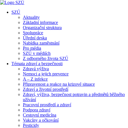
SZÚ
Aktuality
Základní informace
Organizační struktura
Spolupráce
Úřední deska
Nabídka zaměstnání
Pro média
SZÚ v médiích
Z odborného života SZÚ
Témata zdraví a bezpečnosti
Zdravá výživa
Nemoci a jejich prevence
A – Z infekce
Připravenost a reakce na krizové situace
Zdraví a životní prostředí
Zdraví, výživa, bezpečnost potravin a předmětů běžného
užívání
Pracovní prostředí a zdraví
Podpora zdraví
Cestovní medicína
Vakcíny a očkování
Pesticidy