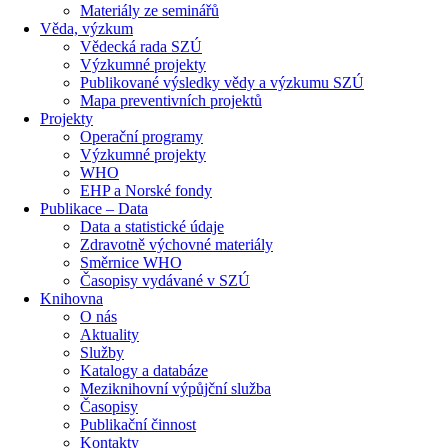
Materiály ze seminářů
Věda, výzkum
Vědecká rada SZÚ
Výzkumné projekty
Publikované výsledky vědy a výzkumu SZÚ
Mapa preventivních projektů
Projekty
Operační programy
Výzkumné projekty
WHO
EHP a Norské fondy
Publikace – Data
Data a statistické údaje
Zdravotně výchovné materiály
Směrnice WHO
Časopisy vydávané v SZÚ
Knihovna
O nás
Aktuality
Služby
Katalogy a databáze
Meziknihovní výpůjční služba
Časopisy
Publikační činnost
Kontakty