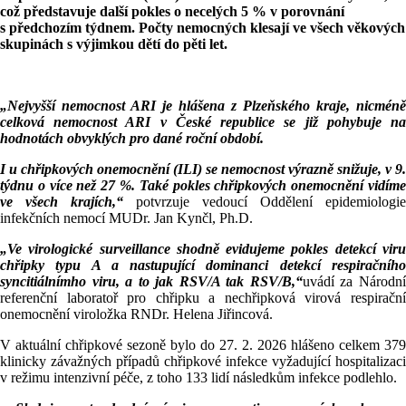
což představuje další pokles o necelých 5 % v porovnání
s předchozím týdnem. Počty nemocných klesají ve všech věkových
skupinách s výjimkou dětí do pěti let.
„Nejvyšší nemocnost ARI je hlášena z Plzeňského kraje, nicméně
celková nemocnost ARI v České republice se již pohybuje na
hodnotách obvyklých pro dané roční období.
I u chřipkových onemocnění (ILI) se nemocnost výrazně snižuje, v 9.
týdnu o více než 27 %. Také pokles chřipkových onemocnění vidíme
ve všech krajích,“
potvrzuje vedoucí Oddělení epidemiologie
infekčních nemocí MUDr. Jan Kynčl, Ph.D.
„Ve virologické surveillance shodně evidujeme pokles detekcí viru
chřipky typu A a nastupující dominanci detekcí respiračního
syncitiálnímho viru, a to jak RSV/A tak RSV/B,“
uvádí za Národn
referenční laboratoř pro chřipku a nechřipková virová respirační
onemocnění viroložka RNDr. Helena Jiřincová.
V aktuální chřipkové sezoně bylo do 27. 2. 2026 hlášeno celkem 379
klinicky závažných případů chřipkové infekce vyžadující hospitalizaci
v režimu intenzivní péče, z toho 133 lidí následkům infekce podlehlo.