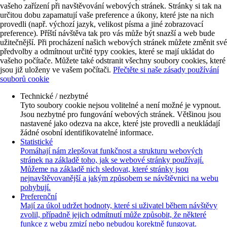
vašeho zařízení při navštěvování webových stránek. Stránky si tak na
určitou dobu zapamatují vaše preference a úkony, které jste na nich
provedli (např. výchozí jazyk, velikost písma a jiné zobrazovací
preference). Příští návštěva tak pro vás může být snazší a web bude
užitečnější. Při procházení našich webových stránek můžete změnit své
předvolby a odmítnout určité typy cookies, které se mají ukládat do
vašeho počítače. Můžete také odstranit všechny soubory cookies, které
jsou již uloženy ve vašem počítači.
Přečtěte si naše zásady používání
souborů cookie
Technické / nezbytné
Tyto soubory cookie nejsou volitelné a není možné je vypnout.
Jsou nezbytné pro fungování webových stránek. Většinou jsou
nastavené jako odezva na akce, které jste provedli a neukládají
žádné osobní identifikovatelné informace.
Statistické
Pomáhají nám zlepšovat funkčnost a strukturu webových
stránek na základě toho, jak se webové stránky používají.
Můžeme na základě nich sledovat, které stránky jsou
nejnavštěvovanější a jakým způsobem se návštěvnici na webu
pohybují.
Preferenční
Mají za úkol udržet hodnoty, které si uživatel během návštěvy
zvolil, případně jejich odmítnutí může způsobit, že některé
funkce z webu zmizí nebo nebudou korektně fungovat.