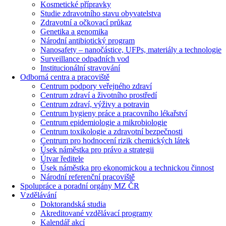
Kosmetické přípravky
Studie zdravotního stavu obyvatelstva
Zdravotní a očkovací průkaz
Genetika a genomika
Národní antibiotický program
Nanosafety – nanočástice, UFPs, materiály a technologie
Surveillance odpadních vod
Institucionální stravování
Odborná centra a pracoviště
Centrum podpory veřejného zdraví
Centrum zdraví a životního prostředí
Centrum zdraví, výživy a potravin
Centrum hygieny práce a pracovního lékařství
Centrum epidemiologie a mikrobiologie
Centrum toxikologie a zdravotní bezpečnosti
Centrum pro hodnocení rizik chemických látek
Úsek náměstka pro právo a strategii
Útvar ředitele
Úsek náměstka pro ekonomickou a technickou činnost
Národní referenční pracoviště
Spolupráce a poradní orgány MZ ČR
Vzdělávání
Doktorandská studia
Akreditované vzdělávací programy
Kalendář akcí