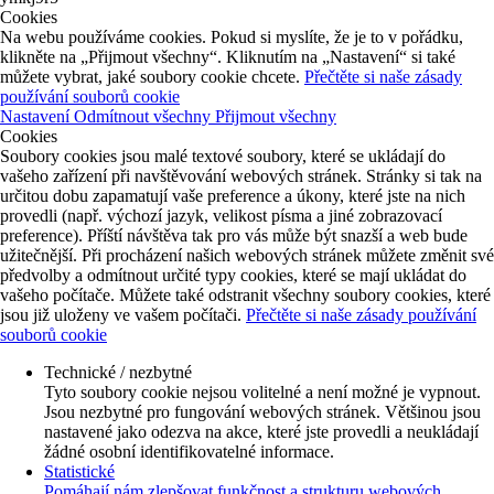
Cookies
Na webu používáme cookies. Pokud si myslíte, že je to v pořádku,
klikněte na „Přijmout všechny“. Kliknutím na „Nastavení“ si také
můžete vybrat, jaké soubory cookie chcete.
Přečtěte si naše zásady
používání souborů cookie
Nastavení
Odmítnout všechny
Přijmout všechny
Cookies
Soubory cookies jsou malé textové soubory, které se ukládají do
vašeho zařízení při navštěvování webových stránek. Stránky si tak na
určitou dobu zapamatují vaše preference a úkony, které jste na nich
provedli (např. výchozí jazyk, velikost písma a jiné zobrazovací
preference). Příští návštěva tak pro vás může být snazší a web bude
užitečnější. Při procházení našich webových stránek můžete změnit své
předvolby a odmítnout určité typy cookies, které se mají ukládat do
vašeho počítače. Můžete také odstranit všechny soubory cookies, které
jsou již uloženy ve vašem počítači.
Přečtěte si naše zásady používání
souborů cookie
Technické / nezbytné
Tyto soubory cookie nejsou volitelné a není možné je vypnout.
Jsou nezbytné pro fungování webových stránek. Většinou jsou
nastavené jako odezva na akce, které jste provedli a neukládají
žádné osobní identifikovatelné informace.
Statistické
Pomáhají nám zlepšovat funkčnost a strukturu webových