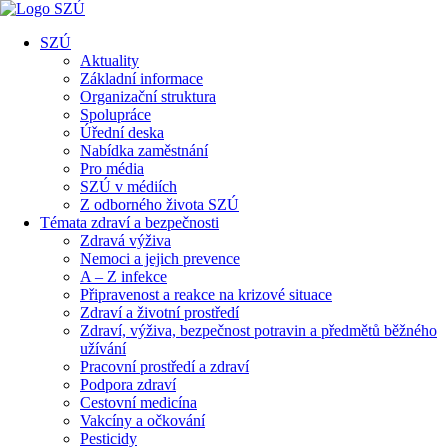
SZÚ
Aktuality
Základní informace
Organizační struktura
Spolupráce
Úřední deska
Nabídka zaměstnání
Pro média
SZÚ v médiích
Z odborného života SZÚ
Témata zdraví a bezpečnosti
Zdravá výživa
Nemoci a jejich prevence
A – Z infekce
Připravenost a reakce na krizové situace
Zdraví a životní prostředí
Zdraví, výživa, bezpečnost potravin a předmětů běžného
užívání
Pracovní prostředí a zdraví
Podpora zdraví
Cestovní medicína
Vakcíny a očkování
Pesticidy