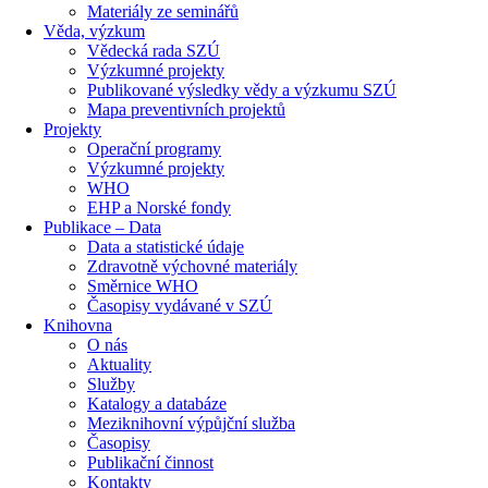
Materiály ze seminářů
Věda, výzkum
Vědecká rada SZÚ
Výzkumné projekty
Publikované výsledky vědy a výzkumu SZÚ
Mapa preventivních projektů
Projekty
Operační programy
Výzkumné projekty
WHO
EHP a Norské fondy
Publikace – Data
Data a statistické údaje
Zdravotně výchovné materiály
Směrnice WHO
Časopisy vydávané v SZÚ
Knihovna
O nás
Aktuality
Služby
Katalogy a databáze
Meziknihovní výpůjční služba
Časopisy
Publikační činnost
Kontakty