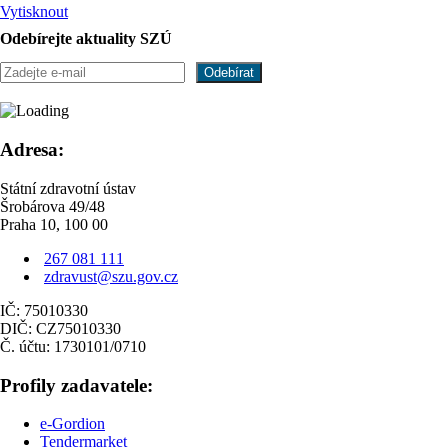
Vytisknout
Odebírejte aktuality SZÚ
Adresa:
Státní zdravotní ústav
Šrobárova 49/48
Praha 10, 100 00
267 081 111
zdravust@szu.gov.cz
IČ: 75010330
DIČ: CZ75010330
Č. účtu: 1730101/0710
Profily zadavatele:
e-Gordion
Tendermarket