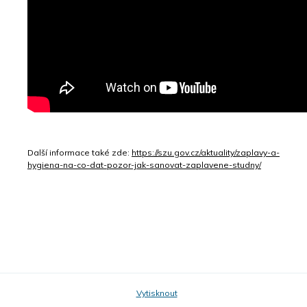
Další informace také zde:
https://szu.gov.cz/aktuality/zaplavy-a-
hygiena-na-co-dat-pozor-jak-sanovat-zaplavene-studny/
Vytisknout