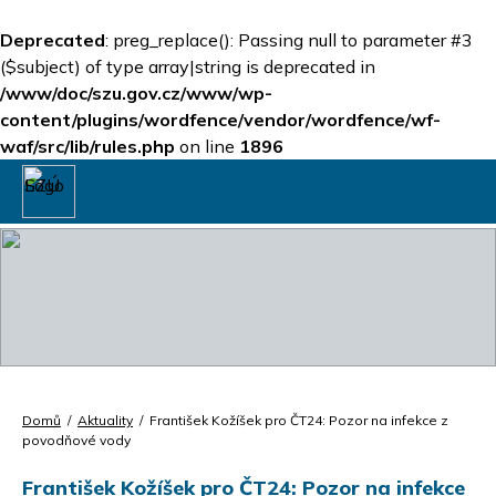
Deprecated
: preg_replace(): Passing null to parameter #3
($subject) of type array|string is deprecated in
/www/doc/szu.gov.cz/www/wp-
content/plugins/wordfence/vendor/wordfence/wf-
waf/src/lib/rules.php
on line
1896
Domů
/
Aktuality
/
František Kožíšek pro ČT24: Pozor na infekce z
povodňové vody
František Kožíšek pro ČT24: Pozor na infekce