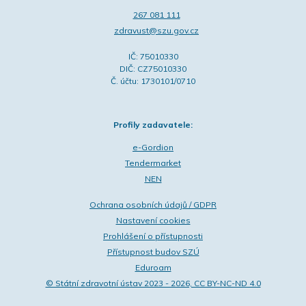
267 081 111
zdravust@szu.gov.cz
IČ: 75010330
DIČ: CZ75010330
Č. účtu: 1730101/0710
Profily zadavatele:
e-Gordion
Tendermarket
NEN
Ochrana osobních údajů / GDPR
Nastavení cookies
Prohlášení o přístupnosti
Přístupnost budov SZÚ
Eduroam
© Státní zdravotní ústav 2023 - 2026, CC BY-NC-ND 4.0