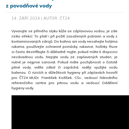
z povodňové vody
14. ZÁŘÍ 2024 | AUTOR: ČT24
Vyvarujte se přímého styku kůže se záplavovou vodou, je zde
riziko infekcí. To platí i při požití zasažených potravin a vody z
kontaminovaných zdrojů. Do bahna ani vody nesahejte holýma
rukama, používejte ochranné pomůcky, rukavice, holínky. Ruce
si často dezinfikujte či důkladně myjte, pokud máte k dispozici
nezávadnou vodu. Nepijte vodu ze zaplavených studen, je
nutné je nejprve sanovat. Pokud máte pochybnosti o čistotě
pitné vody, vidíte zákal či zapáchá, raději využijte vodu
balenou. O rizicích a důležitosti hygieny při záplavách hovořil
pro ČT24 MUDr. František Kožíšek, CSc., vedoucí Národního
referenčního centra pro pitnou vodu a vedoucí Oddělení
hygieny vody.