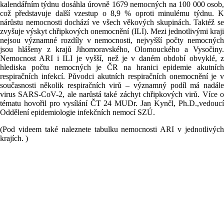
kalendářním týdnu dosáhla úrovně 1679 nemocných na 100 000 osob,
což představuje další vzestup o 8,9 % oproti minulému týdnu. K
nárůstu nemocnosti dochází ve všech věkových skupinách. Taktéž se
zvyšuje výskyt chřipkových onemocnění (ILI). Mezi jednotlivými kraji
nejsou významné rozdíly v nemocnosti, nejvyšší počty nemocných
jsou hlášeny z krajů Jihomoravského, Olomouckého a Vysočiny.
Nemocnost ARI i ILI je vyšší, než je v daném období obvyklé, z
hlediska počtu nemocných je ČR na hranici epidemie akutních
respiračních infekcí. Původci akutních respiračních onemocnění je v
současnosti několik respiračních virů – významný podíl má nadále
virus SARS-CoV-2, ale narůstá také záchyt chřipkových virů. Více o
tématu hovořil pro vysílání ČT 24 MUDr. Jan Kynčl, Ph.D.,vedoucí
Oddělení epidemiologie infekčních nemocí SZÚ.
(Pod videem také naleznete tabulku nemocnosti ARI v jednotlivých
krajích. )