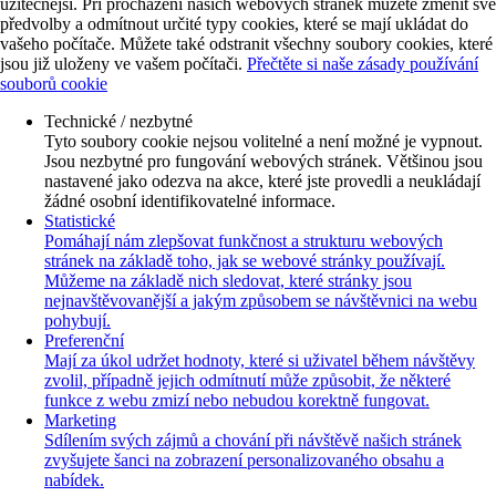
užitečnější. Při procházení našich webových stránek můžete změnit své
předvolby a odmítnout určité typy cookies, které se mají ukládat do
vašeho počítače. Můžete také odstranit všechny soubory cookies, které
jsou již uloženy ve vašem počítači.
Přečtěte si naše zásady používání
souborů cookie
Technické / nezbytné
Tyto soubory cookie nejsou volitelné a není možné je vypnout.
Jsou nezbytné pro fungování webových stránek. Většinou jsou
nastavené jako odezva na akce, které jste provedli a neukládají
žádné osobní identifikovatelné informace.
Statistické
Pomáhají nám zlepšovat funkčnost a strukturu webových
stránek na základě toho, jak se webové stránky používají.
Můžeme na základě nich sledovat, které stránky jsou
nejnavštěvovanější a jakým způsobem se návštěvnici na webu
pohybují.
Preferenční
Mají za úkol udržet hodnoty, které si uživatel během návštěvy
zvolil, případně jejich odmítnutí může způsobit, že některé
funkce z webu zmizí nebo nebudou korektně fungovat.
Marketing
Sdílením svých zájmů a chování při návštěvě našich stránek
zvyšujete šanci na zobrazení personalizovaného obsahu a
nabídek.