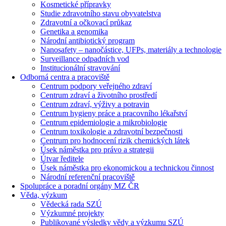
Kosmetické přípravky
Studie zdravotního stavu obyvatelstva
Zdravotní a očkovací průkaz
Genetika a genomika
Národní antibiotický program
Nanosafety – nanočástice, UFPs, materiály a technologie
Surveillance odpadních vod
Institucionální stravování
Odborná centra a pracoviště
Centrum podpory veřejného zdraví
Centrum zdraví a životního prostředí
Centrum zdraví, výživy a potravin
Centrum hygieny práce a pracovního lékařství
Centrum epidemiologie a mikrobiologie
Centrum toxikologie a zdravotní bezpečnosti
Centrum pro hodnocení rizik chemických látek
Úsek náměstka pro právo a strategii
Útvar ředitele
Úsek náměstka pro ekonomickou a technickou činnost
Národní referenční pracoviště
Spolupráce a poradní orgány MZ ČR
Věda, výzkum
Vědecká rada SZÚ
Výzkumné projekty
Publikované výsledky vědy a výzkumu SZÚ