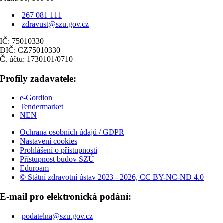
267 081 111
zdravust@szu.gov.cz
IČ: 75010330
DIČ: CZ75010330
Č. účtu: 1730101/0710
Profily zadavatele:
e-Gordion
Tendermarket
NEN
Ochrana osobních údajů / GDPR
Nastavení cookies
Prohlášení o přístupnosti
Přístupnost budov SZÚ
Eduroam
© Státní zdravotní ústav 2023 - 2026, CC BY-NC-ND 4.0
E-mail pro elektronická podání:
podatelna@szu.gov.cz