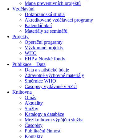
Mapa preventivních projektů
Vzdělávání
Doktorandská studia
Akreditované vzdělávací programy
Kalendář akcí
Materiály ze seminářů
Projekty
Operační programy
Výzkumné projekty
WHO
EHP a Norské fondy
Publikace – Data
Data a statistické údaje
Zdravotně výchovné materiály
Směrnice WHO
Časopisy vydávané v SZÚ
Knihovna
O nás
Aktuality
Služby
Katalogy a databáze
Meziknihovní výpůjční služba
Časopisy
Publikační činnost
Kontakty