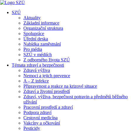
SZÚ
Aktuality
Základní informace
Organizační struktura
Spolupráce
Úřední deska
Nabídka zaměstnání
Pro média
SZÚ v médiích
Z odborného života SZÚ
Témata zdraví a bezpečnosti
Zdravá výživa
Nemoci a jejich prevence
A – Z infekce
Připravenost a reakce na krizové situace
Zdraví a životní prostředí
Zdraví, výživa, bezpečnost potravin a předmětů běžného
užívání
Pracovní prostředí a zdraví
Podpora zdraví
Cestovní medicína
Vakcíny a očkování
Pesticidy