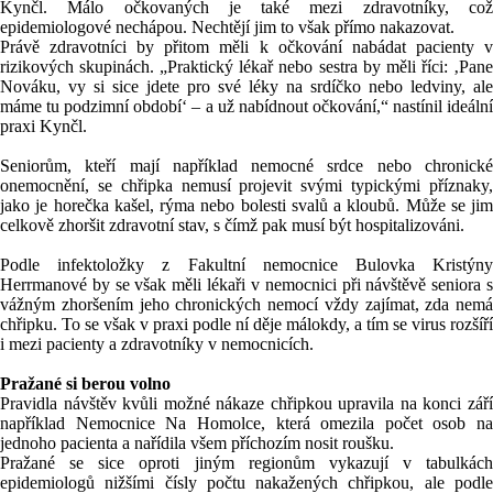
Kynčl. Málo očkovaných je také mezi zdravotníky, což
epidemiologové nechápou. Nechtějí jim to však přímo nakazovat.
Právě zdravotníci by přitom měli k očkování nabádat pacienty v
rizikových skupinách. „Praktický lékař nebo sestra by měli říci: ‚Pane
Nováku, vy si sice jdete pro své léky na srdíčko nebo ledviny, ale
máme tu podzimní období‘ – a už nabídnout očkování,“ nastínil ideální
praxi Kynčl.
Seniorům, kteří mají například nemocné srdce nebo chronické
onemocnění, se chřipka nemusí projevit svými typickými příznaky,
jako je horečka kašel, rýma nebo bolesti svalů a kloubů. Může se jim
celkově zhoršit zdravotní stav, s čímž pak musí být hospitalizováni.
Podle infektoložky z Fakultní nemocnice
Bulovka
Kristýn
Herrmanové by se však měli lékaři v nemocnici při návštěvě seniora s
vážným zhoršením jeho chronických nemocí vždy zajímat, zda nemá
chřipku. To se však v praxi podle ní děje málokdy, a tím se virus rozšíří
i mezi pacienty a zdravotníky v nemocnicích.
Pražané si berou volno
Pravidla návštěv kvůli možné nákaze chřipkou upravila na konci září
například Nemocnice Na Homolce, která omezila počet osob na
jednoho pacienta a nařídila všem příchozím nosit roušku.
Pražané se sice oproti jiným regionům vykazují v tabulkách
epidemiologů nižšími čísly počtu nakažených chřipkou, ale podle