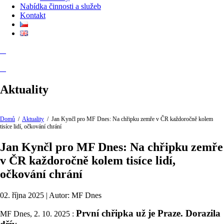
Nabídka činnosti a služeb
Kontakt
Aktuality
Domů
/
Aktuality
/
Jan Kynčl pro MF Dnes: Na chřipku zemře v ČR každoročně kolem
tisíce lidí, očkování chrání
Jan Kynčl pro MF Dnes: Na chřipku zemře
v ČR každoročně kolem tisíce lidí,
očkování chrání
02. října 2025 | Autor: MF Dnes
První chřipka už je Praze. Dorazila
MF Dnes, 2. 10. 2025 :