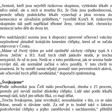
„Seniorů, kteří jsou největší rizikovou skupinou, vyhledalo lékaře o
něco méně, ale u nich si troufnu říct, že čísla jsou podhodnocená,
protože někdy praktického lékaře vynechají a jdou rovnou do
nemocnice se závažným průběhem,“ vysvětlil Kynčl. K rizikovým
skupinám dál patří například těhotné ženy, obézní lidé, chronicky
nemocní nebo děti do dvou let.
Pro nadcházející sezonu jsou k dispozici upravené očkovací vakcíny
uzpůsobené aktuálně kolujícím kmenům chřipky, která už se začala
objevovat v Česku.
„Máme už čtvrtý týden po sobě ojedinělé záchyty chřipky typů A i
dvou ‚béček‘ a H3. Aniž bych chtěl jakkoliv strašit, je trochu
netypické, že už tu jsou. Nedá se z toho predikovat, jak se sezona bude
vyvíjet dál, ale normálně začíná o něco později. V tuto chvíli to
znamená, že by neměl nastat nějaký pomalý start preventivních aktivit,
ale očkování bych příliš neodkládal,“ doporučil epidemiolog.
„Švejkujeme“
Podle odborníků jsou Češi málo proočkovaní, zhruba z 25 procent,
protože prý nevidí možné důsledky chřipky. Lidé také podle lékařů
nemají rádi, když jim někdo říká, co mají dělat.
„Trochu švejkujeme, jsme revoltující, nesouhlasíme s tím, co se nám
řekne, neradi si dáváme radit. Za mě je to hodně také o faktoru
podceňování chřipky a jejího zaměňování s nachlazením,“ přiblížil