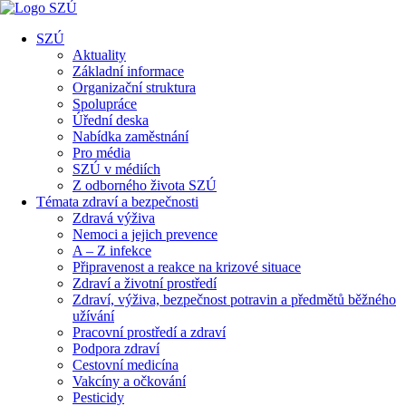
SZÚ
Aktuality
Základní informace
Organizační struktura
Spolupráce
Úřední deska
Nabídka zaměstnání
Pro média
SZÚ v médiích
Z odborného života SZÚ
Témata zdraví a bezpečnosti
Zdravá výživa
Nemoci a jejich prevence
A – Z infekce
Připravenost a reakce na krizové situace
Zdraví a životní prostředí
Zdraví, výživa, bezpečnost potravin a předmětů běžného
užívání
Pracovní prostředí a zdraví
Podpora zdraví
Cestovní medicína
Vakcíny a očkování
Pesticidy