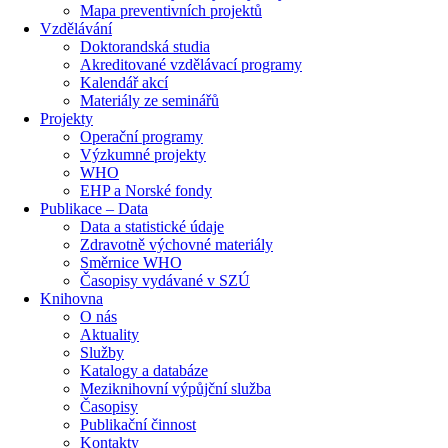
Mapa preventivních projektů
Vzdělávání
Doktorandská studia
Akreditované vzdělávací programy
Kalendář akcí
Materiály ze seminářů
Projekty
Operační programy
Výzkumné projekty
WHO
EHP a Norské fondy
Publikace – Data
Data a statistické údaje
Zdravotně výchovné materiály
Směrnice WHO
Časopisy vydávané v SZÚ
Knihovna
O nás
Aktuality
Služby
Katalogy a databáze
Meziknihovní výpůjční služba
Časopisy
Publikační činnost
Kontakty