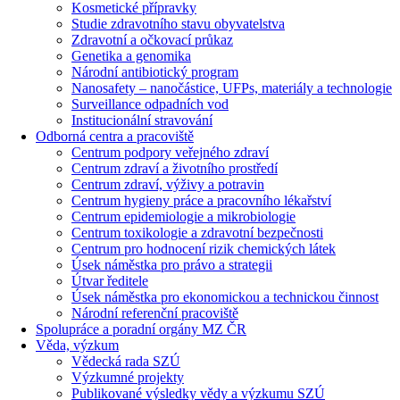
Kosmetické přípravky
Studie zdravotního stavu obyvatelstva
Zdravotní a očkovací průkaz
Genetika a genomika
Národní antibiotický program
Nanosafety – nanočástice, UFPs, materiály a technologie
Surveillance odpadních vod
Institucionální stravování
Odborná centra a pracoviště
Centrum podpory veřejného zdraví
Centrum zdraví a životního prostředí
Centrum zdraví, výživy a potravin
Centrum hygieny práce a pracovního lékařství
Centrum epidemiologie a mikrobiologie
Centrum toxikologie a zdravotní bezpečnosti
Centrum pro hodnocení rizik chemických látek
Úsek náměstka pro právo a strategii
Útvar ředitele
Úsek náměstka pro ekonomickou a technickou činnost
Národní referenční pracoviště
Spolupráce a poradní orgány MZ ČR
Věda, výzkum
Vědecká rada SZÚ
Výzkumné projekty
Publikované výsledky vědy a výzkumu SZÚ