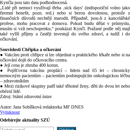
Kynčla jsou tato data podhodnocená.
„Lidé při nemoci využívají třeba ‚sick days‘ (indispoziční volno jako
firemní benefit, pozn. red.) nebo si berou dovolenou, protože z
finančních důvodů nechtějí marodit. Případně, jsou-li z kancelářské
profese, mohu pracovat z domova. Pokud budu dělat v průmyslu,
musím si vzít neschopenku,“ poukázal Kynčl. Pražané podle něj mají
také vyšší příjmy a častěji investují do svého zdraví, a tudíž i do
očkování.
Souvislosti Chřipka a očkování
● Vakcínu proti chřipce si lze objednat u praktického lékaře nebo si na
očkování dojít do očkovacího centra.
● Její cena je zhruba 400 korun.
● Pojišťovna vakcínu proplácí – lidem nad 65 let – chronicky
nemocným pacientům – pacientům podstupujícím onkologickou léčbu
– zdravotníkům
● Mezi rizikové skupiny patří také těhotné ženy, děti do dvou let nebo
obézní lidé.
Zdroj:
Státní
zdravotní
ústav
Autor: Jana Sobíšková redaktorka MF DNES
Vytisknout
Odebírejte aktuality SZÚ