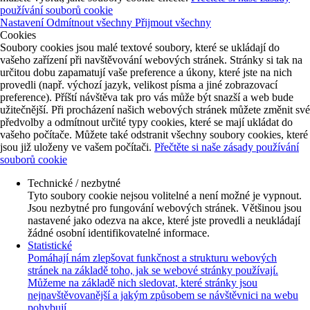
používání souborů cookie
Nastavení
Odmítnout všechny
Přijmout všechny
Cookies
Soubory cookies jsou malé textové soubory, které se ukládají do
vašeho zařízení při navštěvování webových stránek. Stránky si tak na
určitou dobu zapamatují vaše preference a úkony, které jste na nich
provedli (např. výchozí jazyk, velikost písma a jiné zobrazovací
preference). Příští návštěva tak pro vás může být snazší a web bude
užitečnější. Při procházení našich webových stránek můžete změnit své
předvolby a odmítnout určité typy cookies, které se mají ukládat do
vašeho počítače. Můžete také odstranit všechny soubory cookies, které
jsou již uloženy ve vašem počítači.
Přečtěte si naše zásady používání
souborů cookie
Technické / nezbytné
Tyto soubory cookie nejsou volitelné a není možné je vypnout.
Jsou nezbytné pro fungování webových stránek. Většinou jsou
nastavené jako odezva na akce, které jste provedli a neukládají
žádné osobní identifikovatelné informace.
Statistické
Pomáhají nám zlepšovat funkčnost a strukturu webových
stránek na základě toho, jak se webové stránky používají.
Můžeme na základě nich sledovat, které stránky jsou
nejnavštěvovanější a jakým způsobem se návštěvnici na webu
pohybují.