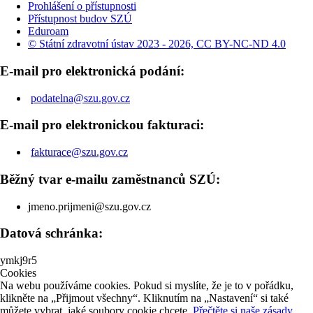
Prohlášení o přístupnosti
Přístupnost budov SZÚ
Eduroam
© Státní zdravotní ústav 2023 - 2026, CC BY-NC-ND 4.0
E-mail pro elektronická podání:
podatelna@szu.gov.cz
E-mail pro elektronickou fakturaci:
fakturace@szu.gov.cz
Běžný tvar e-mailu zaměstnanců SZÚ:
jmeno.prijmeni@szu.gov.cz
Datová schránka:
ymkj9r5
Cookies
Na webu používáme cookies. Pokud si myslíte, že je to v pořádku,
klikněte na „Přijmout všechny“. Kliknutím na „Nastavení“ si také
můžete vybrat, jaké soubory cookie chcete.
Přečtěte si naše zásady