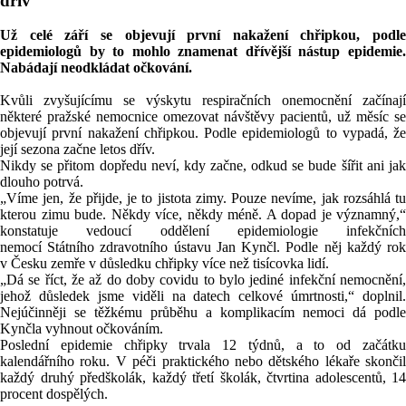
dřív
Už celé září se objevují první nakažení chřipkou, podle
epidemiologů by to mohlo znamenat dřívější nástup epidemie.
Nabádají neodkládat očkování.
Kvůli zvyšujícímu se výskytu respiračních onemocnění začínají
některé pražské nemocnice omezovat návštěvy pacientů, už měsíc se
objevují první nakažení chřipkou. Podle epidemiologů to vypadá, že
její sezona začne letos dřív.
Nikdy se přitom dopředu neví, kdy začne, odkud se bude šířit ani jak
dlouho potrvá.
„Víme jen, že přijde, je to jistota zimy. Pouze nevíme, jak rozsáhlá tu
kterou zimu bude. Někdy více, někdy méně. A dopad je významný,“
konstatuje vedoucí oddělení epidemiologie infekčních
nemocí
Státního
zdravotního
ústavu
Jan Kynčl. Podle něj každý ro
v
Česku
zemře v důsledku chřipky více než tisícovka lidí.
„Dá se říct, že až do doby covidu to bylo jediné infekční nemocnění,
jehož důsledek jsme viděli na datech celkové úmrtnosti,“ doplnil.
Nejúčinněji se těžkému průběhu a komplikacím nemoci dá podle
Kynčla vyhnout očkováním.
Poslední epidemie chřipky trvala 12 týdnů, a to od začátku
kalendářního roku. V péči praktického nebo dětského lékaře skončil
každý druhý předškolák, každý třetí školák, čtvrtina adolescentů, 14
procent dospělých.