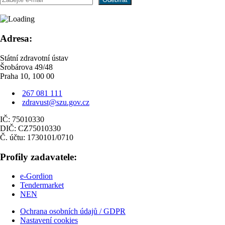
Adresa:
Státní zdravotní ústav
Šrobárova 49/48
Praha 10, 100 00
267 081 111
zdravust@szu.gov.cz
IČ: 75010330
DIČ: CZ75010330
Č. účtu: 1730101/0710
Profily zadavatele:
e-Gordion
Tendermarket
NEN
Ochrana osobních údajů / GDPR
Nastavení cookies