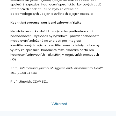
společné expozice. Hodnocení specifických koncových bodů
referenčních hodnot (ESRV) bylo založené na
epidemiologických údajích o zvířatech a jejich expozici.
Kognitivní procesy jsou jasná zdravotní rizika
Nejistoty vedou ke složitému výsledku podhodnocení i
nadhodnocení. Výsledek by vyžadoval pravděpodobnostní
modelování založené na znalosti pro integraci
identifikovaných nejistot. Identifikované nejistoty mohou být
využity ke zpřesnění budoucích mixtur kontaminantů pro
hodnocení zdravotních rizik (MRA) v kognitivních procesech
(IQ).
Zdroj:
International Journal of Hygiene and Environmental Health
251 (2023) 114167
Prof. J.Ruprich, CZVP SZÚ
Vytisknout