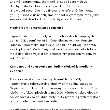
Známé kontaminanty, chemické látky, se často měří ve
dlouhých studiích biomonitoringu u lidí. Použilo se
„individualizovaného modifikovaného referenčního indexu“
(mRPI). Expozici účinnosti jsme popsali u vybraných látek. Jako
ekvivalentní standardní hodnota bylo použito
olovo
.
Mezinárodní konsorcium spolupráce
Expoziční dietární hodnoty se hodnotily v devíti evropských
zemích (Nizozemí, Velká Británie, Slovinsko, Kypr, Francie,
Dánsko, Chorvatsko, Rakousko, Česká Republika). Hodnotily
se skupiny ve čtyřech různých věkových skupinách – batolata,
malé děti, dospívající a děti s mentálním postižením, ženy ve
věku 18-45 let.
Kombinované tolerovatelné hladiny překročily mediány
expozice
Populace ve všech uvažovaných zemích překročily
kombinované tolerovatelné hladiny při mediánu expozice.
Nejvíce se podílely na kombinovaných expozicích NDL-PCB v
rybách, mořských plodech, a mléčných výrobcích, dále olovo v
obilovinách a v ovoci, dále metyl-rtuť v rybách a jiných mořských
plodech, ale také fluorid ve vodě.
Identifikovali jsme nejistoty týkající se pravděpodobnosti