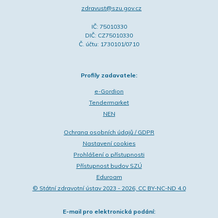
zdravust@szu.gov.cz
IČ: 75010330
DIČ: CZ75010330
Č. účtu: 1730101/0710
Profily zadavatele:
e-Gordion
Tendermarket
NEN
Ochrana osobních údajů / GDPR
Nastavení cookies
Prohlášení o přístupnosti
Přístupnost budov SZÚ
Eduroam
© Státní zdravotní ústav 2023 - 2026, CC BY-NC-ND 4.0
E-mail pro elektronická podání: