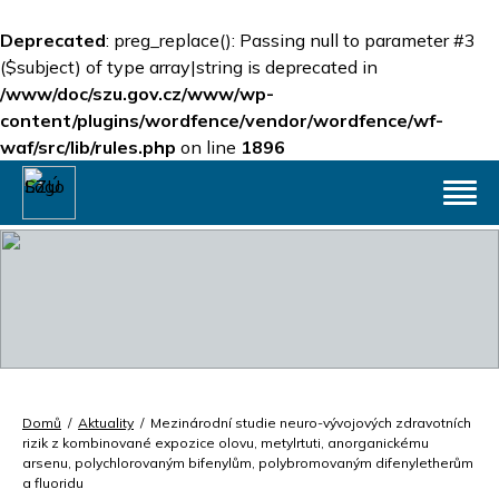
Deprecated
: preg_replace(): Passing null to parameter #3
($subject) of type array|string is deprecated in
/www/doc/szu.gov.cz/www/wp-
content/plugins/wordfence/vendor/wordfence/wf-
waf/src/lib/rules.php
on line
1896
Domů
/
Aktuality
/
Mezinárodní studie neuro-vývojových zdravotních
rizik z kombinované expozice olovu, metylrtuti, anorganickému
arsenu, polychlorovaným bifenylům, polybromovaným difenyletherům
a fluoridu