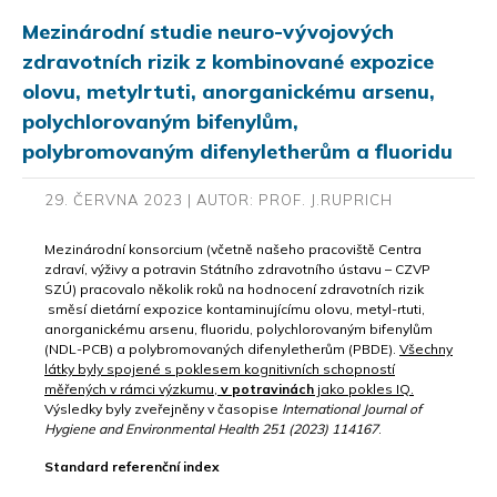
Mezinárodní studie neuro-vývojových
zdravotních rizik z kombinované expozice
olovu, metylrtuti, anorganickému arsenu,
polychlorovaným bifenylům,
polybromovaným difenyletherům a fluoridu
29. ČERVNA 2023 | AUTOR: PROF. J.RUPRICH
Mezinárodní konsorcium (včetně našeho pracoviště Centra
zdraví, výživy a potravin Státního zdravotního ústavu – CZVP
SZÚ) pracovalo několik roků na hodnocení zdravotních rizik
směsí dietární expozice kontaminujícímu olovu, metyl-rtuti,
anorganickému arsenu, fluoridu, polychlorovaným bifenylům
(NDL-PCB) a polybromovaných difenyletherům (PBDE).
Všechny
látky byly spojené s poklesem kognitivních schopností
měřených v rámci výzkumu,
v potravinách
jako pokles
IQ
.
Výsledky byly zveřejněny v časopise
International Journal of
Hygiene and Environmental Health 251 (2023) 114167
.
Standard referenční index