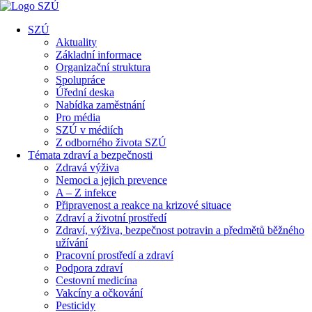
SZÚ
Aktuality
Základní informace
Organizační struktura
Spolupráce
Úřední deska
Nabídka zaměstnání
Pro média
SZÚ v médiích
Z odborného života SZÚ
Témata zdraví a bezpečnosti
Zdravá výživa
Nemoci a jejich prevence
A – Z infekce
Připravenost a reakce na krizové situace
Zdraví a životní prostředí
Zdraví, výživa, bezpečnost potravin a předmětů běžného
užívání
Pracovní prostředí a zdraví
Podpora zdraví
Cestovní medicína
Vakcíny a očkování
Pesticidy