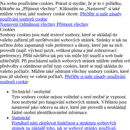
Na webu používáme cookies. Pokud si myslíte, že je to v pořádku,
klikněte na „Přijmout všechny“. Kliknutím na „Nastavení“ si také
můžete vybrat, jaké soubory cookie chcete.
Přečtěte si naše zásady
používání souborů cookie
Nastavení
Odmítnout všechny
Přijmout všechny
Cookies
Soubory cookies jsou malé textové soubory, které se ukládají do
vašeho zařízení při navštěvování webových stránek. Stránky si tak na
určitou dobu zapamatují vaše preference a úkony, které jste na nich
provedli (např. výchozí jazyk, velikost písma a jiné zobrazovací
preference). Příští návštěva tak pro vás může být snazší a web bude
užitečnější. Při procházení našich webových stránek můžete změnit své
předvolby a odmítnout určité typy cookies, které se mají ukládat do
vašeho počítače. Můžete také odstranit všechny soubory cookies, které
jsou již uloženy ve vašem počítači.
Přečtěte si naše zásady používání
souborů cookie
Technické / nezbytné
Tyto soubory cookie nejsou volitelné a není možné je vypnout.
Jsou nezbytné pro fungování webových stránek. Většinou jsou
nastavené jako odezva na akce, které jste provedli a neukládají
žádné osobní identifikovatelné informace.
Statistické
Pomáhají nám zlepšovat funkčnost a strukturu webových
stránek na základě toho, jak se webové stránky používají.