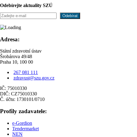
Odebírejte aktuality SZÚ
Adresa:
Státní zdravotní ústav
Šrobárova 49/48
Praha 10, 100 00
267 081 111
zdravust@szu.gov.cz
IČ: 75010330
DIČ: CZ75010330
Č. účtu: 1730101/0710
Profily zadavatele:
e-Gordion
Tendermarket
NEN