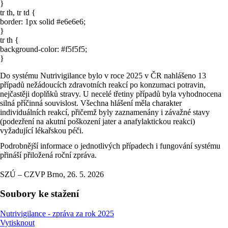
}
tr th, tr td {
border: 1px solid #e6e6e6;
}
tr th {
background-color: #f5f5f5;
}
Do systému Nutrivigilance bylo v roce 2025 v ČR nahlášeno 13
případů nežádoucích zdravotních reakcí po konzumaci potravin,
nejčastěji doplňků stravy. U necelé třetiny případů byla vyhodnocena
silná příčinná souvislost. Všechna hlášení měla charakter
individuálních reakcí, přičemž byly zaznamenány i závažné stavy
(podezření na akutní poškození jater a anafylaktickou reakci)
vyžadující lékařskou péči.
Podrobnější informace o jednotlivých případech i fungování systému
přináší přiložená roční zpráva.
SZÚ – CZVP Brno, 26. 5. 2026
Soubory ke stažení
Nutrivigilance - zpráva za rok 2025
Vytisknout