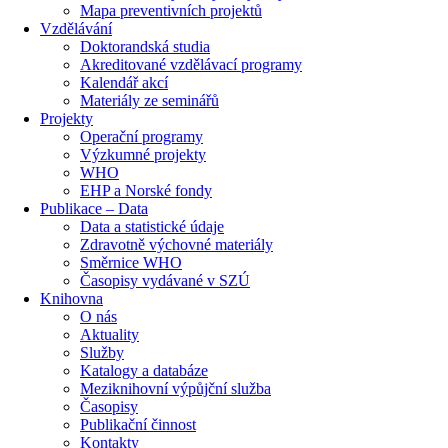
Mapa preventivních projektů
Vzdělávání
Doktorandská studia
Akreditované vzdělávací programy
Kalendář akcí
Materiály ze seminářů
Projekty
Operační programy
Výzkumné projekty
WHO
EHP a Norské fondy
Publikace – Data
Data a statistické údaje
Zdravotně výchovné materiály
Směrnice WHO
Časopisy vydávané v SZÚ
Knihovna
O nás
Aktuality
Služby
Katalogy a databáze
Meziknihovní výpůjční služba
Časopisy
Publikační činnost
Kontakty