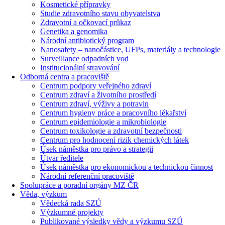
Kosmetické přípravky
Studie zdravotního stavu obyvatelstva
Zdravotní a očkovací průkaz
Genetika a genomika
Národní antibiotický program
Nanosafety – nanočástice, UFPs, materiály a technologie
Surveillance odpadních vod
Institucionální stravování
Odborná centra a pracoviště
Centrum podpory veřejného zdraví
Centrum zdraví a životního prostředí
Centrum zdraví, výživy a potravin
Centrum hygieny práce a pracovního lékařství
Centrum epidemiologie a mikrobiologie
Centrum toxikologie a zdravotní bezpečnosti
Centrum pro hodnocení rizik chemických látek
Úsek náměstka pro právo a strategii
Útvar ředitele
Úsek náměstka pro ekonomickou a technickou činnost
Národní referenční pracoviště
Spolupráce a poradní orgány MZ ČR
Věda, výzkum
Vědecká rada SZÚ
Výzkumné projekty
Publikované výsledky vědy a výzkumu SZÚ