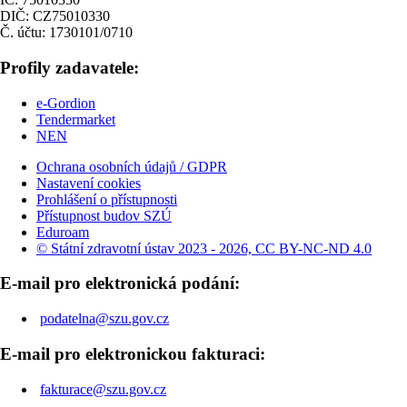
DIČ: CZ75010330
Č. účtu: 1730101/0710
Profily zadavatele:
e-Gordion
Tendermarket
NEN
Ochrana osobních údajů / GDPR
Nastavení cookies
Prohlášení o přístupnosti
Přístupnost budov SZÚ
Eduroam
© Státní zdravotní ústav 2023 - 2026, CC BY-NC-ND 4.0
E-mail pro elektronická podání:
podatelna@szu.gov.cz
E-mail pro elektronickou fakturaci:
fakturace@szu.gov.cz