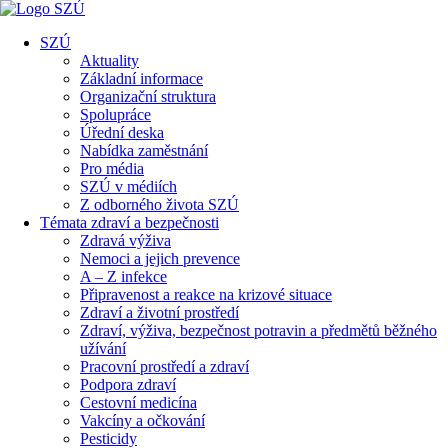
SZÚ
Aktuality
Základní informace
Organizační struktura
Spolupráce
Úřední deska
Nabídka zaměstnání
Pro média
SZÚ v médiích
Z odborného života SZÚ
Témata zdraví a bezpečnosti
Zdravá výživa
Nemoci a jejich prevence
A – Z infekce
Připravenost a reakce na krizové situace
Zdraví a životní prostředí
Zdraví, výživa, bezpečnost potravin a předmětů běžného
užívání
Pracovní prostředí a zdraví
Podpora zdraví
Cestovní medicína
Vakcíny a očkování
Pesticidy