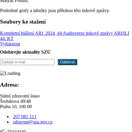
Matyáš Fošum.
Podrobné grafy a tabulky jsou přílohou této tiskové zprávy.
Soubory ke stažení
Kompletní hlášení ARI_2024_44
Audioverze tiskové zprávy ARI/ILI
44. KT
Vytisknout
Odebírejte aktuality SZÚ
Adresa:
Státní zdravotní ústav
Šrobárova 49/48
Praha 10, 100 00
267 081 111
zdravust@szu.gov.cz
IČ: 75010330