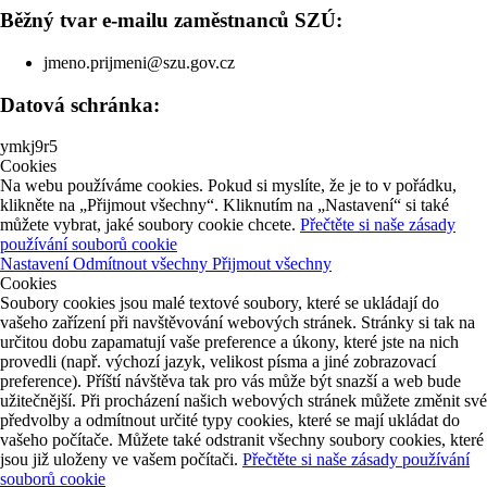
Běžný tvar e-mailu zaměstnanců SZÚ:
jmeno.prijmeni@szu.gov.cz
Datová schránka:
ymkj9r5
Cookies
Na webu používáme cookies. Pokud si myslíte, že je to v pořádku,
klikněte na „Přijmout všechny“. Kliknutím na „Nastavení“ si také
můžete vybrat, jaké soubory cookie chcete.
Přečtěte si naše zásady
používání souborů cookie
Nastavení
Odmítnout všechny
Přijmout všechny
Cookies
Soubory cookies jsou malé textové soubory, které se ukládají do
vašeho zařízení při navštěvování webových stránek. Stránky si tak na
určitou dobu zapamatují vaše preference a úkony, které jste na nich
provedli (např. výchozí jazyk, velikost písma a jiné zobrazovací
preference). Příští návštěva tak pro vás může být snazší a web bude
užitečnější. Při procházení našich webových stránek můžete změnit své
předvolby a odmítnout určité typy cookies, které se mají ukládat do
vašeho počítače. Můžete také odstranit všechny soubory cookies, které
jsou již uloženy ve vašem počítači.
Přečtěte si naše zásady používání
souborů cookie