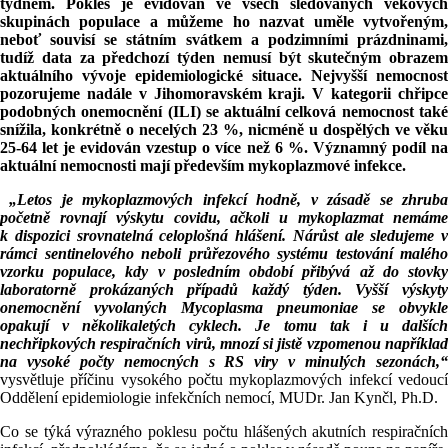
týdnem. Pokles je evidován ve všech sledovaných věkových
skupinách populace a můžeme ho nazvat uměle vytvořeným,
neboť souvisí se státním svátkem a podzimními prázdninami,
tudíž data za předchozí týden nemusí být skutečným obrazem
aktuálního vývoje epidemiologické situace. Nejvyšší nemocnost
pozorujeme nadále v Jihomoravském kraji. V kategorii chřipce
podobných onemocnění (ILI) se aktuální celková nemocnost také
snížila, konkrétně o necelých 23 %, nicméně u dospělých ve věku
25-64 let je evidován vzestup o více než 6 %. Významný podíl na
aktuální nemocnosti mají především mykoplazmové infekce.
„Letos je mykoplazmových infekcí hodně, v zásadě se zhrub
početně rovnají výskytu covidu, ačkoli u mykoplazmat nemáme
k dispozici srovnatelná celoplošná hlášení. Nárůst ale sledujeme v
rámci sentinelového neboli průřezového systému testování malého
vzorku populace, kdy v posledním období přibývá až do stovky
laboratorně prokázaných případů každý týden. Vyšší výskyty
onemocnění vyvolaných Mycoplasma pneumoniae se obvykle
opakují v několikaletých cyklech. Je tomu tak i u dalších
nechřipkových respiračních virů, mnozí si jistě vzpomenou například
na vysoké počty nemocných s RS viry v minulých sezonách,“
vysvětluje příčinu vysokého počtu mykoplazmových infekcí vedoucí
Oddělení epidemiologie infekčních nemocí, MUDr. Jan Kynčl, Ph.D.
Co se týká výrazného poklesu počtu hlášených akutních respiračních