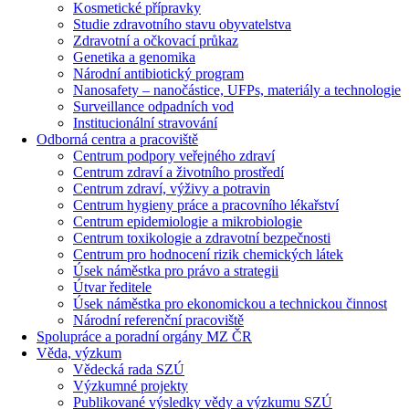
Kosmetické přípravky
Studie zdravotního stavu obyvatelstva
Zdravotní a očkovací průkaz
Genetika a genomika
Národní antibiotický program
Nanosafety – nanočástice, UFPs, materiály a technologie
Surveillance odpadních vod
Institucionální stravování
Odborná centra a pracoviště
Centrum podpory veřejného zdraví
Centrum zdraví a životního prostředí
Centrum zdraví, výživy a potravin
Centrum hygieny práce a pracovního lékařství
Centrum epidemiologie a mikrobiologie
Centrum toxikologie a zdravotní bezpečnosti
Centrum pro hodnocení rizik chemických látek
Úsek náměstka pro právo a strategii
Útvar ředitele
Úsek náměstka pro ekonomickou a technickou činnost
Národní referenční pracoviště
Spolupráce a poradní orgány MZ ČR
Věda, výzkum
Vědecká rada SZÚ
Výzkumné projekty
Publikované výsledky vědy a výzkumu SZÚ