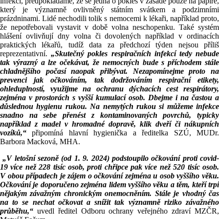
infekcí, předpokládáme, že se jedná o pokles v zásadě pouze na papíře,
který je významně ovlivněný státním svátkem a podzimními
prázdninami. Lidé nechodili tolik s nemocemi k lékaři, například proto,
že nepotřebovali vystavit v době volna neschopenku. Také systém
hlášení ovlivňují dny volna či dovolených například v ordinacích
praktických lékařů, tudíž data za předchozí týden nejsou příliš
reprezentativní.
„Skutečný pokles respiračních infekcí tedy nebud
tak výrazný a lze očekávat, že nemocných bude s příchodem stále
chladnějšího počasí naopak přibývat. Nezapomínejme proto na
prevenci jak očkováním, tak dodržováním respirační etikety,
ohleduplností, využijme na ochranu dýchacích cest respirátory,
zejména v prostorách s vyšší kumulací osob. Dbejme i na častou a
důslednou hygienu rukou. Na nemytých rukou si můžeme infekce
snadno na sebe přenést z kontaminovaných povrchů, typicky
například z madel v hromadné dopravě, klik dveří či nákupních
vozíků,“
připomíná hlavní hygienička a ředitelka SZÚ, MUDr.
Barbora Macková, MHA.
„V letošní sezoně (od 1. 9. 2024) podstoupilo očkování proti covid
19 více než 228 tisíc osob, proti chřipce pak více než 520 tisíc osob.
V obou případech je zájem o očkování zejména u osob vyššího věku.
Očkování je doporučeno zejména lidem vyššího věku a těm, kteří trpí
nějakým závažným chronickým onemocněním. Stále je vhodný čas
na to se nechat očkovat a snížit tak významně riziko závažného
průběhu,“
uvedl ředitel Odboru ochrany veřejného zdraví MZČR