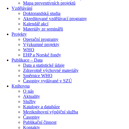
Mapa preventivních projektů
Vzdělávání
Doktorandská studia
Akreditované vzdělávací programy
Kalendář akcí
Materiály ze seminářů
Projekty
Operační programy
Výzkumné projekty
WHO
EHP a Norské fondy
Publikace – Data
Data a statistické údaje
Zdravotně výchovné materiály
Směrnice WHO
Časopisy vydávané v SZÚ
Knihovna
O nás
Aktuality
Služby
Katalogy a databáze
Meziknihovní výpůjční služba
Časopisy
Publikační činnost
Kontakty