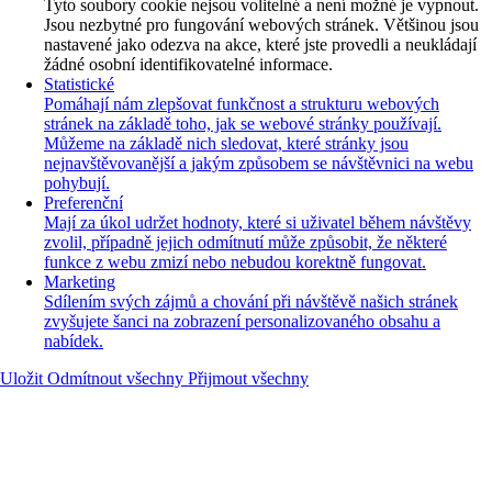
Tyto soubory cookie nejsou volitelné a není možné je vypnout.
Jsou nezbytné pro fungování webových stránek. Většinou jsou
nastavené jako odezva na akce, které jste provedli a neukládají
žádné osobní identifikovatelné informace.
Statistické
Pomáhají nám zlepšovat funkčnost a strukturu webových
stránek na základě toho, jak se webové stránky používají.
Můžeme na základě nich sledovat, které stránky jsou
nejnavštěvovanější a jakým způsobem se návštěvnici na webu
pohybují.
Preferenční
Mají za úkol udržet hodnoty, které si uživatel během návštěvy
zvolil, případně jejich odmítnutí může způsobit, že některé
funkce z webu zmizí nebo nebudou korektně fungovat.
Marketing
Sdílením svých zájmů a chování při návštěvě našich stránek
zvyšujete šanci na zobrazení personalizovaného obsahu a
nabídek.
Uložit
Odmítnout všechny
Přijmout všechny