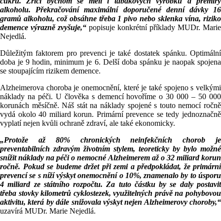
cukru. Zříci bychom se měli i tabákových výrobků a přemíry
alkoholu. Překračování maximální doporučené denní dávky 16
gramů alkoholu, což obsáhne třeba 1 pivo nebo sklenka vína, riziko
demence výrazně zvyšuje,“
popisuje konkrétní příklady MUDr. Marie
Nejedlá.
Důležitým faktorem pro prevenci je také dostatek spánku. Optimální
doba je 9 hodin, minimum je 6. Delší doba spánku je naopak spojena
se stoupajícím rizikem demence.
Alzheimerova choroba je onemocnění, které je také spojeno s velkými
náklady na péči. U člověka s demencí hovoříme o 30 000 – 50 000
korunách měsíčně. Náš stát na náklady spojené s touto nemocí ročně
vydá okolo 40 miliard korun. Primární prevence se tedy jednoznačně
vyplatí nejen kvůli ochraně zdraví, ale také ekonomicky.
„Protože až 80% chronických neinfekčních chorob je
preventabilních zdravým životním stylem, teoreticky by bylo možné
snížit náklady na péči o nemocné Alzheimerem až
o 32 miliard koru
ročně. Pokud se budeme držet při zemi a předpokládat, že primární
prevencí se s níží výskyt onemocnění o 10%, znamenalo by to úsporu
4 miliard ze státního rozpočtu. Za tuto částku by se daly postavit
třeba stovky kilometrů cyklostezek, využitelných právě na pohybovou
aktivitu, která by dále snižovala výskyt nejen Alzheimerovy choroby,“
uzavírá MUDr. Marie Nejedlá.