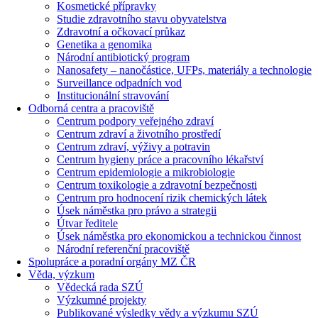
Kosmetické přípravky
Studie zdravotního stavu obyvatelstva
Zdravotní a očkovací průkaz
Genetika a genomika
Národní antibiotický program
Nanosafety – nanočástice, UFPs, materiály a technologie
Surveillance odpadních vod
Institucionální stravování
Odborná centra a pracoviště
Centrum podpory veřejného zdraví
Centrum zdraví a životního prostředí
Centrum zdraví, výživy a potravin
Centrum hygieny práce a pracovního lékařství
Centrum epidemiologie a mikrobiologie
Centrum toxikologie a zdravotní bezpečnosti
Centrum pro hodnocení rizik chemických látek
Úsek náměstka pro právo a strategii
Útvar ředitele
Úsek náměstka pro ekonomickou a technickou činnost
Národní referenční pracoviště
Spolupráce a poradní orgány MZ ČR
Věda, výzkum
Vědecká rada SZÚ
Výzkumné projekty
Publikované výsledky vědy a výzkumu SZÚ