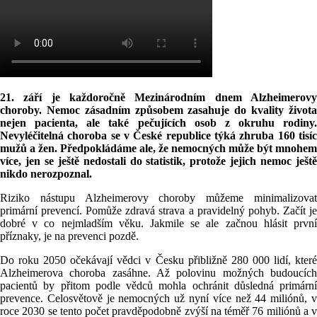
21. září je každoročně Mezinárodním dnem Alzheimerovy
choroby. Nemoc zásadním způsobem zasahuje do kvality života
nejen pacienta, ale také pečujících osob z okruhu rodiny.
Nevyléčitelná choroba se v České republice týká zhruba 160 tisíc
mužů a žen. Předpokládáme ale, že nemocných může být mnohem
více, jen se ještě nedostali do statistik, protože jejich nemoc ještě
nikdo nerozpoznal.
Riziko nástupu Alzheimerovy choroby můžeme minimalizovat
primární prevencí. Pomůže zdravá strava a pravidelný pohyb. Začít je
dobré v co nejmladším věku. Jakmile se ale začnou hlásit první
příznaky, je na prevenci pozdě.
Do roku 2050 očekávají vědci v Česku přibližně 280 000 lidí, které
Alzheimerova choroba zasáhne. Až polovinu možných budoucích
pacientů by přitom podle vědců mohla ochránit důsledná primární
prevence. Celosvětově je nemocných už nyní více než 44 miliónů, v
roce 2030 se tento počet pravděpodobně zvýší na téměř 76 miliónů a v