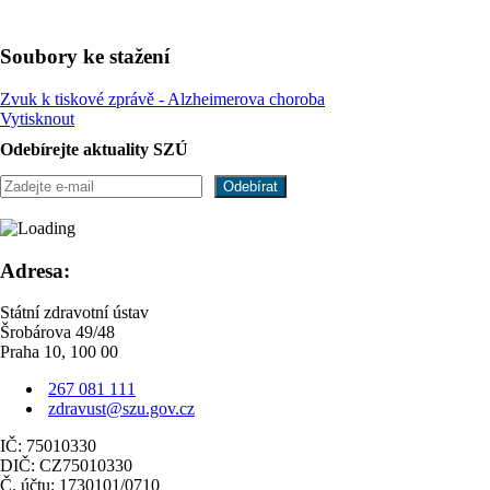
Soubory ke stažení
Zvuk k tiskové zprávě - Alzheimerova choroba
Vytisknout
Odebírejte aktuality SZÚ
Adresa:
Státní zdravotní ústav
Šrobárova 49/48
Praha 10, 100 00
267 081 111
zdravust@szu.gov.cz
IČ: 75010330
DIČ: CZ75010330
Č. účtu: 1730101/0710