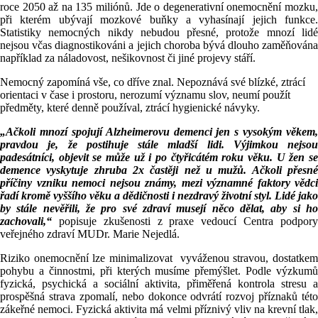
roce 2050 až na 135 miliónů. Jde o degenerativní onemocnění mozku,
při kterém ubývají mozkové buňky a vyhasínají jejich funkce.
Statistiky nemocných nikdy nebudou přesné, protože mnozí lidé
nejsou včas diagnostikováni a jejich choroba bývá dlouho zaměňována
například za náladovost, nešikovnost či jiné projevy stáří.
Nemocný zapomíná vše, co dříve znal. Nepoznává své blízké, ztrácí
orientaci v čase i prostoru, nerozumí významu slov, neumí použít
předměty, které denně používal, ztrácí hygienické návyky.
„Ačkoli mnozí spojují Alzheimerovu demenci jen s vysokým věkem,
pravdou je, že postihuje stále mladší lidi. Výjimkou nejsou
padesátníci, objevit se může už i po čtyřicátém roku věku.
U žen s
demence vyskytuje zhruba 2x častěji než u mužů. Ačkoli přesné
příčiny vzniku nemoci nejsou známy, mezi významné faktory vědci
řadí kromě vyššího věku a dědičnosti i nezdravý životní styl. Lidé jako
by stále nevěřili, že pro své zdraví musejí něco dělat, aby si ho
zachovali,“
popisuje zkušenosti z praxe vedoucí Centra podpory
veřejného zdraví MUDr. Marie Nejedlá.
Riziko onemocnění lze minimalizovat vyváženou stravou, dostatkem
pohybu a činnostmi, při kterých musíme přemýšlet. Podle výzkumů
fyzická, psychická a sociální aktivita, přiměřená kontrola stresu a
prospěšná strava zpomalí, nebo dokonce odvrátí rozvoj příznaků této
zákeřné nemoci. Fyzická aktivita má velmi příznivý vliv na krevní tlak,