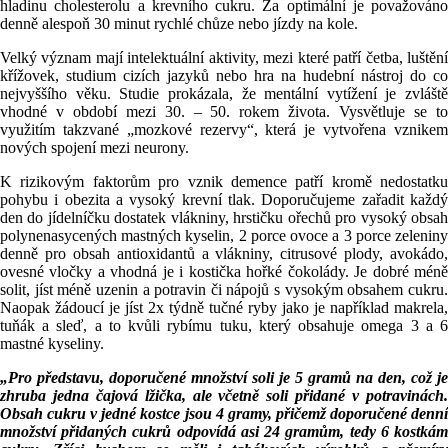
hladinu cholesterolu a krevního cukru. Za optimální je považováno
denně alespoň 30 minut rychlé chůze nebo jízdy na kole.
Velký význam mají intelektuální aktivity, mezi které patří četba, luštění
křížovek, studium cizích jazyků nebo hra na hudební nástroj do co
nejvyššího věku. Studie prokázala, že mentální vytížení je zvláště
vhodné v období mezi 30. – 50. rokem života. Vysvětluje se to
využitím takzvané „mozkové rezervy“, která je vytvořena vznikem
nových spojení mezi neurony.
K rizikovým faktorům pro vznik demence patří kromě nedostatku
pohybu i obezita a vysoký krevní tlak. Doporučujeme zařadit každý
den do jídelníčku dostatek vlákniny, hrstičku ořechů pro vysoký obsah
polynenasycených mastných kyselin, 2 porce ovoce a 3 porce zeleniny
denně pro obsah antioxidantů a vlákniny, citrusové plody, avokádo,
ovesné vločky a vhodná je i kostička hořké čokolády. Je dobré méně
solit, jíst méně uzenin a potravin či nápojů s vysokým obsahem cukru.
Naopak žádoucí je jíst 2x týdně tučné ryby jako je například makrela,
tuňák a sleď, a to kvůli rybímu tuku, který obsahuje omega 3 a 6
mastné kyseliny.
„Pro představu, doporučené množství soli je 5 gramů na den, což je
zhruba jedna čajová lžička, ale včetně soli přidané v potravinách.
Obsah cukru v jedné kostce jsou 4 gramy, přičemž doporučené denní
množství přidaných cukrů odpovídá asi 24 gramům, tedy 6 kostkám