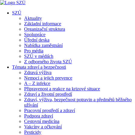
SZÚ
Aktuality
Základní informace
Organizační struktura
Spolupráce
Úřední deska
Nabídka zaměstnání
Pro média
SZÚ v médiích
Z odborného života SZÚ
Témata zdraví a bezpečnosti
Zdravá výživa
Nemoci a jejich prevence
A – Z infekce
Připravenost a reakce na krizové situace
Zdraví a životní prostředí
Zdraví, výživa, bezpečnost potravin a předmětů běžného
užívání
Pracovní prostředí a zdraví
Podpora zdraví
Cestovní medicína
Vakcíny a očkování
Pesticidy