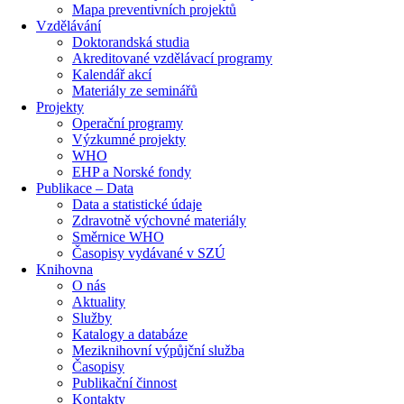
Mapa preventivních projektů
Vzdělávání
Doktorandská studia
Akreditované vzdělávací programy
Kalendář akcí
Materiály ze seminářů
Projekty
Operační programy
Výzkumné projekty
WHO
EHP a Norské fondy
Publikace – Data
Data a statistické údaje
Zdravotně výchovné materiály
Směrnice WHO
Časopisy vydávané v SZÚ
Knihovna
O nás
Aktuality
Služby
Katalogy a databáze
Meziknihovní výpůjční služba
Časopisy
Publikační činnost
Kontakty