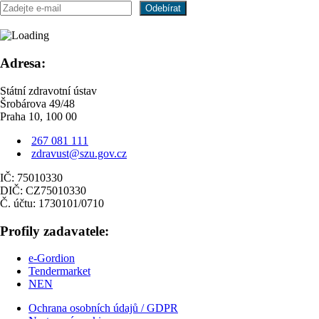
Adresa:
Státní zdravotní ústav
Šrobárova 49/48
Praha 10, 100 00
267 081 111
zdravust@szu.gov.cz
IČ: 75010330
DIČ: CZ75010330
Č. účtu: 1730101/0710
Profily zadavatele:
e-Gordion
Tendermarket
NEN
Ochrana osobních údajů / GDPR