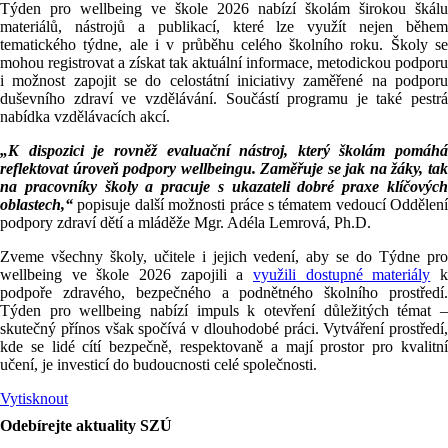
Týden pro wellbeing ve škole 2026 nabízí školám širokou škálu
materiálů, nástrojů a publikací, které lze využít nejen během
tematického týdne, ale i v průběhu celého školního roku. Školy se
mohou registrovat a získat tak aktuální informace, metodickou podporu
i možnost zapojit se do celostátní iniciativy zaměřené na podporu
duševního zdraví ve vzdělávání. Součástí programu je také pestrá
nabídka vzdělávacích akcí.
„K dispozici je rovněž evaluační nástroj, který školám pomáhá
reflektovat úroveň podpory wellbeingu. Zaměřuje se jak na žáky, tak
na pracovníky školy a pracuje s ukazateli dobré praxe klíčových
oblastech,“
popisuje další možnosti práce s tématem vedoucí Oddělení
podpory zdraví dětí a mláděže Mgr. Adéla Lemrová, Ph.D.
Zveme všechny školy, učitele i jejich vedení, aby se do Týdne pro
wellbeing ve škole 2026 zapojili a
využili dostupné materiály
podpoře zdravého, bezpečného a podnětného školního prostředí.
Týden pro wellbeing nabízí impuls k otevření důležitých témat –
skutečný přínos však spočívá v dlouhodobé práci. Vytváření prostředí,
kde se lidé cítí bezpečně, respektovaně a mají prostor pro kvalitní
učení, je investicí do budoucnosti celé společnosti.
Vytisknout
Odebírejte aktuality SZÚ