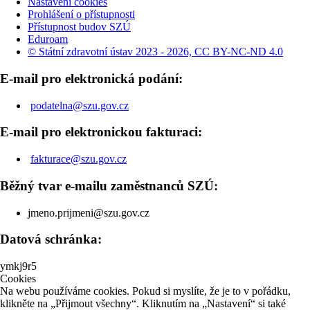
Nastavení cookies
Prohlášení o přístupnosti
Přístupnost budov SZÚ
Eduroam
© Státní zdravotní ústav 2023 - 2026, CC BY-NC-ND 4.0
E-mail pro elektronická podání:
podatelna@szu.gov.cz
E-mail pro elektronickou fakturaci:
fakturace@szu.gov.cz
Běžný tvar e-mailu zaměstnanců SZÚ:
jmeno.prijmeni@szu.gov.cz
Datová schránka:
ymkj9r5
Cookies
Na webu používáme cookies. Pokud si myslíte, že je to v pořádku,
klikněte na „Přijmout všechny“. Kliknutím na „Nastavení“ si také