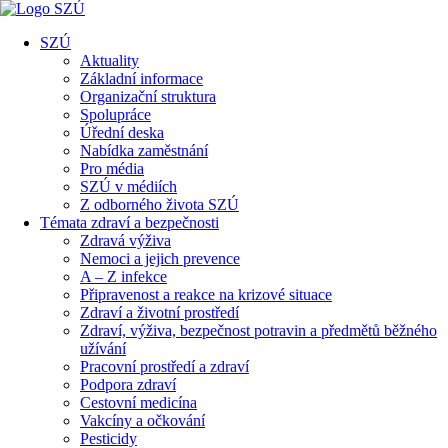
SZÚ
Aktuality
Základní informace
Organizační struktura
Spolupráce
Úřední deska
Nabídka zaměstnání
Pro média
SZÚ v médiích
Z odborného života SZÚ
Témata zdraví a bezpečnosti
Zdravá výživa
Nemoci a jejich prevence
A – Z infekce
Připravenost a reakce na krizové situace
Zdraví a životní prostředí
Zdraví, výživa, bezpečnost potravin a předmětů běžného
užívání
Pracovní prostředí a zdraví
Podpora zdraví
Cestovní medicína
Vakcíny a očkování
Pesticidy