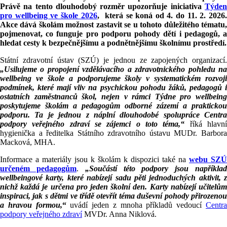
Právě na tento dlouhodobý rozměr upozorňuje iniciativa
Týden
pro wellbeing ve škole 2026
, která se koná od 4. do 11. 2. 2026
Akce dává školám možnost zastavit se u tohoto důležitého tématu,
pojmenovat, co funguje pro podporu pohody dětí i pedagogů, a
hledat cesty k bezpečnějšímu a podnětnějšímu školnímu prostředí.
Státní zdravotní ústav (SZÚ) je jednou ze zapojených organizací.
„Usilujeme o propojení vzdělávacího a zdravotnického pohledu na
wellbeing ve škole a podporujeme školy v systematickém rozvoji
podmínek, které mají vliv na psychickou pohodu žáků, pedagogů i
ostatních zaměstnanců škol, nejen v rámci Týdne pro wellbeing
poskytujeme školám a pedagogům odborné zázemí a praktickou
podporu. Ta je jednou z náplní dlouhodobé spolupráce Centra
podpory veřejného zdraví se zájemci o toto téma,“
říká hlavn
hygienička a ředitelka Státního zdravotního ústavu MUDr. Barbora
Macková, MHA.
Informace a materiály jsou k školám k dispozici také na
webu SZÚ
určeném pedagogům
.
„Součástí této podpory jsou napříkla
wellbeingové karty, které nabízejí sadu p
ěti jednoduchých aktivit, z
nichž každá je určena pro jeden školní den. Karty nabízejí učitelům
inspiraci, jak s dětmi ve třídě otevřít téma duševní pohody přirozenou
a hravou formou,
“
uvádí jeden z mnoha příkladů vedoucí
Centr
podpory veřejného zdraví
MVDr. Anna Niklová.