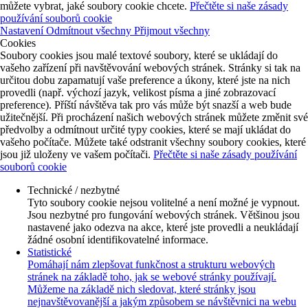
můžete vybrat, jaké soubory cookie chcete.
Přečtěte si naše zásady
používání souborů cookie
Nastavení
Odmítnout všechny
Přijmout všechny
Cookies
Soubory cookies jsou malé textové soubory, které se ukládají do
vašeho zařízení při navštěvování webových stránek. Stránky si tak na
určitou dobu zapamatují vaše preference a úkony, které jste na nich
provedli (např. výchozí jazyk, velikost písma a jiné zobrazovací
preference). Příští návštěva tak pro vás může být snazší a web bude
užitečnější. Při procházení našich webových stránek můžete změnit své
předvolby a odmítnout určité typy cookies, které se mají ukládat do
vašeho počítače. Můžete také odstranit všechny soubory cookies, které
jsou již uloženy ve vašem počítači.
Přečtěte si naše zásady používání
souborů cookie
Technické / nezbytné
Tyto soubory cookie nejsou volitelné a není možné je vypnout.
Jsou nezbytné pro fungování webových stránek. Většinou jsou
nastavené jako odezva na akce, které jste provedli a neukládají
žádné osobní identifikovatelné informace.
Statistické
Pomáhají nám zlepšovat funkčnost a strukturu webových
stránek na základě toho, jak se webové stránky používají.
Můžeme na základě nich sledovat, které stránky jsou
nejnavštěvovanější a jakým způsobem se návštěvnici na webu