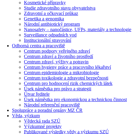
Kosmetické přípravky
Studie zdravotního stavu obyvatelstva
Zdravotní a očkovací průkaz
Genetika a genomika
Národní antibiotický program
Nanosafety – nanočástice, UFPs, materiály a technologie
Surveillance odpadních vod
Institucionální stravování
Odborná centra a pracoviště
Centrum podpory veřejného zdraví
Centrum zdraví a životního prostředí
Centrum zdraví, výživy a potravin
Centrum hygieny práce a pracovního lékařství
Centrum epidemiologie a mikrobiologie
Centrum toxikologie a zdravotní bezpečnosti
Centrum pro hodnocení rizik chemických látek
Úsek náměstka pro právo a strategii
Útvar ředitele
Úsek náměstka pro ekonomickou a technickou činnost
Národní referenční pracoviště
Spolupráce a poradní orgány MZ ČR
Věda, výzkum
Vědecká rada SZÚ
Výzkumné projekty
Publikované výsledky vědy a výzkumu SZÚ