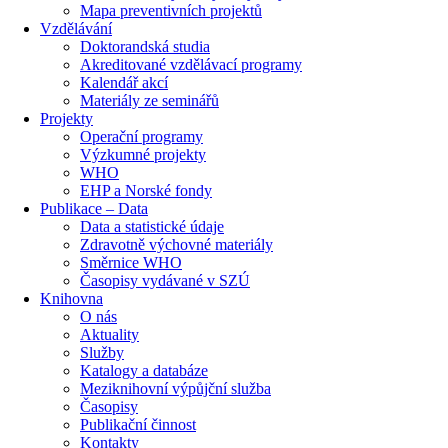
Mapa preventivních projektů
Vzdělávání
Doktorandská studia
Akreditované vzdělávací programy
Kalendář akcí
Materiály ze seminářů
Projekty
Operační programy
Výzkumné projekty
WHO
EHP a Norské fondy
Publikace – Data
Data a statistické údaje
Zdravotně výchovné materiály
Směrnice WHO
Časopisy vydávané v SZÚ
Knihovna
O nás
Aktuality
Služby
Katalogy a databáze
Meziknihovní výpůjční služba
Časopisy
Publikační činnost
Kontakty