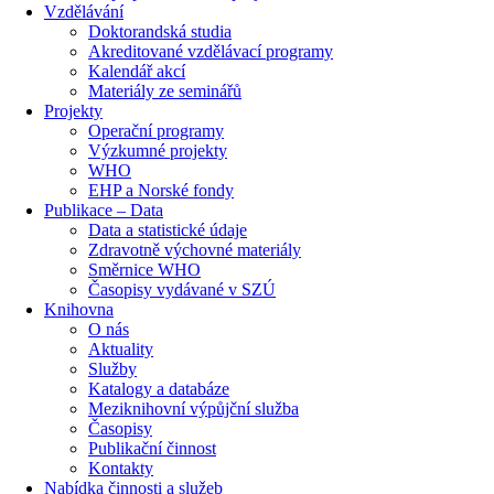
Vzdělávání
Doktorandská studia
Akreditované vzdělávací programy
Kalendář akcí
Materiály ze seminářů
Projekty
Operační programy
Výzkumné projekty
WHO
EHP a Norské fondy
Publikace – Data
Data a statistické údaje
Zdravotně výchovné materiály
Směrnice WHO
Časopisy vydávané v SZÚ
Knihovna
O nás
Aktuality
Služby
Katalogy a databáze
Meziknihovní výpůjční služba
Časopisy
Publikační činnost
Kontakty
Nabídka činnosti a služeb