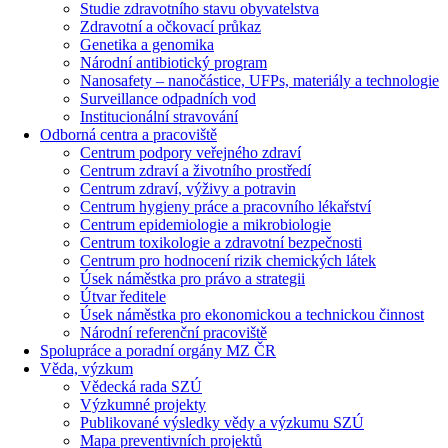
Studie zdravotního stavu obyvatelstva
Zdravotní a očkovací průkaz
Genetika a genomika
Národní antibiotický program
Nanosafety – nanočástice, UFPs, materiály a technologie
Surveillance odpadních vod
Institucionální stravování
Odborná centra a pracoviště
Centrum podpory veřejného zdraví
Centrum zdraví a životního prostředí
Centrum zdraví, výživy a potravin
Centrum hygieny práce a pracovního lékařství
Centrum epidemiologie a mikrobiologie
Centrum toxikologie a zdravotní bezpečnosti
Centrum pro hodnocení rizik chemických látek
Úsek náměstka pro právo a strategii
Útvar ředitele
Úsek náměstka pro ekonomickou a technickou činnost
Národní referenční pracoviště
Spolupráce a poradní orgány MZ ČR
Věda, výzkum
Vědecká rada SZÚ
Výzkumné projekty
Publikované výsledky vědy a výzkumu SZÚ
Mapa preventivních projektů