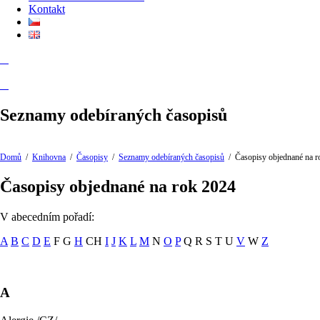
Kontakt
Seznamy odebíraných časopisů
Domů
/
Knihovna
/
Časopisy
/
Seznamy odebíraných časopisů
/
Časopisy objednané na r
Časopisy objednané na rok 2024
V abecedním pořadí:
A
B
C
D
E
F G
H
CH
I
J
K
L
M
N
O
P
Q R S T U
V
W
Z
A