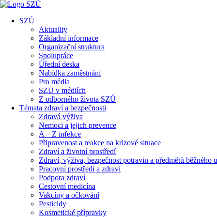
SZÚ
Aktuality
Základní informace
Organizační struktura
Spolupráce
Úřední deska
Nabídka zaměstnání
Pro média
SZÚ v médiích
Z odborného života SZÚ
Témata zdraví a bezpečnosti
Zdravá výživa
Nemoci a jejich prevence
A – Z infekce
Připravenost a reakce na krizové situace
Zdraví a životní prostředí
Zdraví, výživa, bezpečnost potravin a předmětů běžného u
Pracovní prostředí a zdraví
Podpora zdraví
Cestovní medicína
Vakcíny a očkování
Pesticidy
Kosmetické přípravky