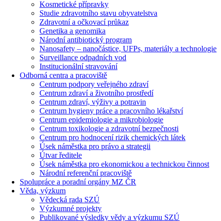
Kosmetické přípravky
Studie zdravotního stavu obyvatelstva
Zdravotní a očkovací průkaz
Genetika a genomika
Národní antibiotický program
Nanosafety – nanočástice, UFPs, materiály a technologie
Surveillance odpadních vod
Institucionální stravování
Odborná centra a pracoviště
Centrum podpory veřejného zdraví
Centrum zdraví a životního prostředí
Centrum zdraví, výživy a potravin
Centrum hygieny práce a pracovního lékařství
Centrum epidemiologie a mikrobiologie
Centrum toxikologie a zdravotní bezpečnosti
Centrum pro hodnocení rizik chemických látek
Úsek náměstka pro právo a strategii
Útvar ředitele
Úsek náměstka pro ekonomickou a technickou činnost
Národní referenční pracoviště
Spolupráce a poradní orgány MZ ČR
Věda, výzkum
Vědecká rada SZÚ
Výzkumné projekty
Publikované výsledky vědy a výzkumu SZÚ