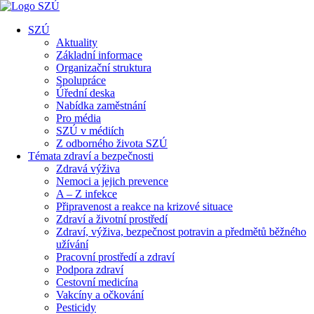
SZÚ
Aktuality
Základní informace
Organizační struktura
Spolupráce
Úřední deska
Nabídka zaměstnání
Pro média
SZÚ v médiích
Z odborného života SZÚ
Témata zdraví a bezpečnosti
Zdravá výživa
Nemoci a jejich prevence
A – Z infekce
Připravenost a reakce na krizové situace
Zdraví a životní prostředí
Zdraví, výživa, bezpečnost potravin a předmětů běžného
užívání
Pracovní prostředí a zdraví
Podpora zdraví
Cestovní medicína
Vakcíny a očkování
Pesticidy