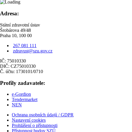
Adresa:
Státní zdravotní ústav
Šrobárova 49/48
Praha 10, 100 00
267 081 111
zdravust@szu.gov.cz
IČ: 75010330
DIČ: CZ75010330
Č. účtu: 1730101/0710
Profily zadavatele:
e-Gordion
Tendermarket
NEN
Ochrana osobních údajů / GDPR
Nastavení cookies
Prohlášení o přístupnosti
Přístupnost budov SZÚ