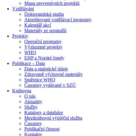
Mapa preventivních projektů
Vzdělávání
Doktorandská studia
Akreditované vzdělávací programy
Kalendář akcí
Materiály ze seminářů
Projekty
Operační programy
Výzkumné projekty
WHO
EHP a Norské fondy
Publikace – Data
Data a statistické údaje
Zdravotně výchovné materiály
Směrnice WHO
Časopisy vydávané v SZÚ
Knihovna
O nás
Aktuality
Služby
Katalogy a databáze
Meziknihovní výpůjční služba
Časopisy
Publikační činnost
Kontakty