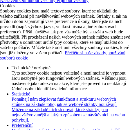
Nastavení
Odmítnout všechny
Přijmout všechny
Cookies
Soubory cookies jsou malé textové soubory, které se ukládají do
vašeho zařízení při navštěvování webových stránek. Stránky si tak na
určitou dobu zapamatují vaše preference a úkony, které jste na nich
provedli (např. výchozí jazyk, velikost písma a jiné zobrazovací
preference). Příští návštěva tak pro vás může být snazší a web bude
užitečnější. Při procházení našich webových stránek můžete změnit své
předvolby a odmítnout určité typy cookies, které se mají ukládat do
vašeho počítače. Můžete také odstranit všechny soubory cookies, které
jsou již uloženy ve vašem počítači.
Přečtěte si naše zásady používání
souborů cookie
Technické / nezbytné
Tyto soubory cookie nejsou volitelné a není možné je vypnout.
Jsou nezbytné pro fungování webových stránek. Většinou jsou
nastavené jako odezva na akce, které jste provedli a neukládají
žádné osobní identifikovatelné informace.
Statistické
Pomáhají nám zlepšovat funkčnost a strukturu webových
stránek na základě toho, jak se webové stránky používají.
Můžeme na základě nich sledovat, které stránky jsou
nejnavštěvovanější a jakým způsobem se návštěvnici na webu
pohybují.
Preferenční