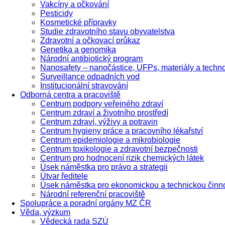
Vakcíny a očkování
Pesticidy
Kosmetické přípravky
Studie zdravotního stavu obyvatelstva
Zdravotní a očkovací průkaz
Genetika a genomika
Národní antibiotický program
Nanosafety – nanočástice, UFPs, materiály a techn
Surveillance odpadních vod
Institucionální stravování
Odborná centra a pracoviště
Centrum podpory veřejného zdraví
Centrum zdraví a životního prostředí
Centrum zdraví, výživy a potravin
Centrum hygieny práce a pracovního lékařství
Centrum epidemiologie a mikrobiologie
Centrum toxikologie a zdravotní bezpečnosti
Centrum pro hodnocení rizik chemických látek
Úsek náměstka pro právo a strategii
Útvar ředitele
Úsek náměstka pro ekonomickou a technickou činn
Národní referenční pracoviště
Spolupráce a poradní orgány MZ ČR
Věda, výzkum
Vědecká rada SZÚ