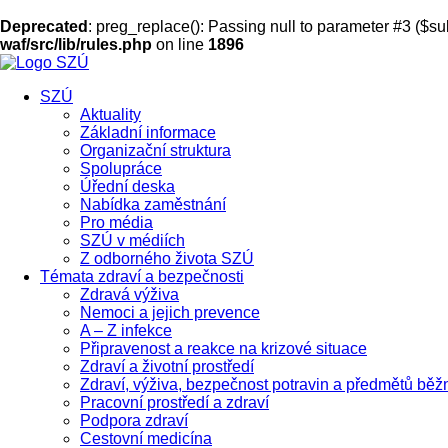
Deprecated
: preg_replace(): Passing null to parameter #3 ($sub
waf/src/lib/rules.php
on line
1896
SZÚ
Aktuality
Základní informace
Organizační struktura
Spolupráce
Úřední deska
Nabídka zaměstnání
Pro média
SZÚ v médiích
Z odborného života SZÚ
Témata zdraví a bezpečnosti
Zdravá výživa
Nemoci a jejich prevence
A – Z infekce
Připravenost a reakce na krizové situace
Zdraví a životní prostředí
Zdraví, výživa, bezpečnost potravin a předmětů běž
Pracovní prostředí a zdraví
Podpora zdraví
Cestovní medicína