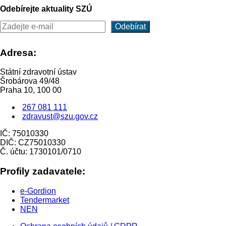
Odebírejte aktuality SZÚ
Adresa:
Státní zdravotní ústav
Šrobárova 49/48
Praha 10, 100 00
267 081 111
zdravust@szu.gov.cz
IČ: 75010330
DIČ: CZ75010330
Č. účtu: 1730101/0710
Profily zadavatele:
e-Gordion
Tendermarket
NEN