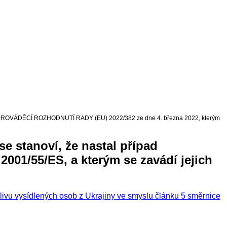
ROVÁDĚCÍ ROZHODNUTÍ RADY (EU) 2022/382 ze dne 4. března 2022, kterým
 stanoví, že nastal případ
001/55/ES, a kterým se zavádí jejich
u vysídlených osob z Ukrajiny ve smyslu článku 5 směrnice