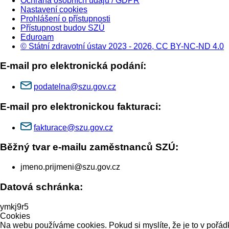
Ochrana osobních údajů / GDPR
Nastavení cookies
Prohlášení o přístupnosti
Přístupnost budov SZÚ
Eduroam
© Státní zdravotní ústav 2023 - 2026, CC BY-NC-ND 4.0
E-mail pro elektronická podání:
podatelna@szu.gov.cz
E-mail pro elektronickou fakturaci:
fakturace@szu.gov.cz
Běžný tvar e-mailu zaměstnanců SZÚ:
jmeno.prijmeni@szu.gov.cz
Datová schránka:
ymkj9r5
Cookies
Na webu používáme cookies. Pokud si myslíte, že je to v pořádk