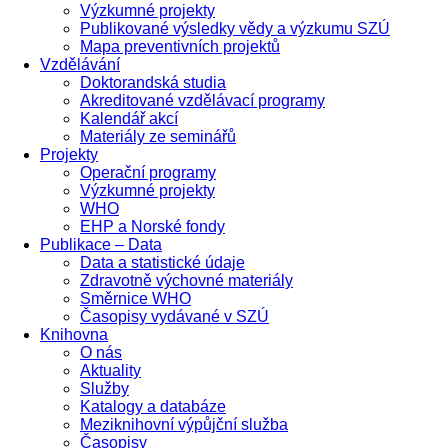
Výzkumné projekty
Publikované výsledky vědy a výzkumu SZÚ
Mapa preventivních projektů
Vzdělávání
Doktorandská studia
Akreditované vzdělávací programy
Kalendář akcí
Materiály ze seminářů
Projekty
Operační programy
Výzkumné projekty
WHO
EHP a Norské fondy
Publikace – Data
Data a statistické údaje
Zdravotně výchovné materiály
Směrnice WHO
Časopisy vydávané v SZÚ
Knihovna
O nás
Aktuality
Služby
Katalogy a databáze
Meziknihovní výpůjční služba
Časopisy