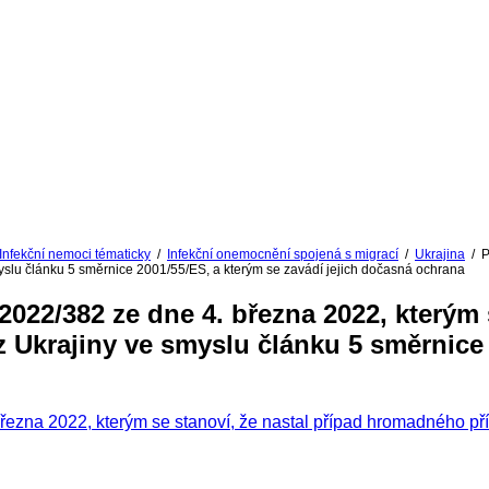
Infekční nemoci tématicky
/
Infekční onemocnění spojená s migrací
/
Ukrajina
/
P
myslu článku 5 směrnice 2001/55/ES, a kterým se zavádí jejich dočasná ochrana
382 ze dne 4. března 2022, kterým se
Ukrajiny ve smyslu článku 5 směrnice 2
022, kterým se stanoví, že nastal případ hromadného příliv