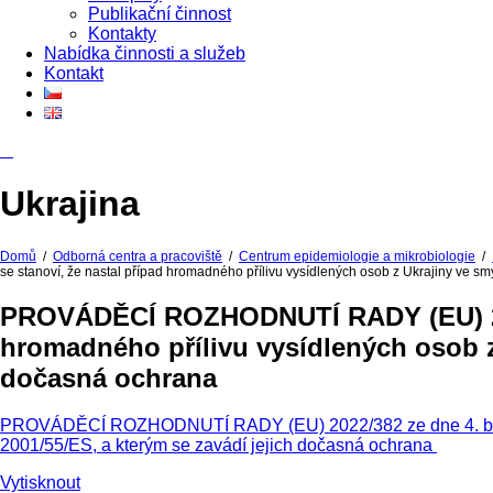
Publikační činnost
Kontakty
Nabídka činnosti a služeb
Kontakt
Ukrajina
Domů
/
Odborná centra a pracoviště
/
Centrum epidemiologie a mikrobiologie
/
se stanoví, že nastal případ hromadného přílivu vysídlených osob z Ukrajiny ve s
PROVÁDĚCÍ ROZHODNUTÍ RADY (EU) 2022/
hromadného přílivu vysídlených osob z 
dočasná ochrana
PROVÁDĚCÍ ROZHODNUTÍ RADY (EU) 2022/382 ze dne 4. března 2
2001/55/ES, a kterým se zavádí jejich dočasná ochrana
Vytisknout