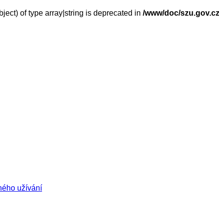
ject) of type array|string is deprecated in
/www/doc/szu.gov.cz
ného užívání