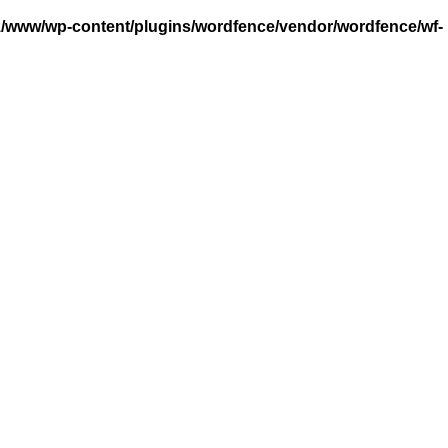
/www/wp-content/plugins/wordfence/vendor/wordfence/wf-