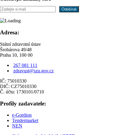
Adresa:
Státní zdravotní ústav
Šrobárova 49/48
Praha 10, 100 00
267 081 111
zdravust@szu.gov.cz
IČ: 75010330
DIČ: CZ75010330
Č. účtu: 1730101/0710
Profily zadavatele:
e-Gordion
Tendermarket
NEN