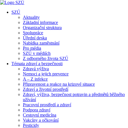
SZÚ
Aktuality
Základní informace
Organizační struktura
Spolupráce
Úřední deska
Nabídka zaměstnání
Pro média
SZÚ v médiích
Z odborného života SZÚ
Témata zdraví a bezpečnosti
Zdravá výživa
Nemoci a jejich prevence
A – Z infekce
Připravenost a reakce na krizové situace
Zdraví a životní prostředí
Zdraví, výživa, bezpečnost potravin a předmětů běžného
užívání
Pracovní prostředí a zdraví
Podpora zdraví
Cestovní medicína
Vakcíny a očkování
Pesticidy