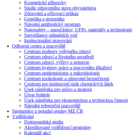
Kosmetické přípravky
Studie zdravotního stavu obyvatelstva
Zdravotní a očkovací průkaz
Genetika a genomika
Národní antibiotický program
Nanosafety – nanočástice, UFPs, materiály a technologie
Surveillance odpadních vod
Institucionální stravování
Odborná centra a pracoviště
Centrum podpory veřejného zdraví
Centrum zdraví a životního prostředí
Centrum zdraví, výživy a potravin
Centrum hygieny práce a pracovního lékařství
Centrum epidemiologie a mikrobiologie
Centrum toxikologie a zdravotní bezpečnosti
Centrum pro hodnocení rizik chemických látek
Úsek náměstka pro právo a strategii
Útvar ředitele
Úsek náměstka pro ekonomickou a technickou činnost
Národní referenční pracoviště
Spolupráce a poradní orgány MZ ČR
Vzdělávání
Doktorandská studia
Akreditované vzdělávací programy
Kalendář akcí