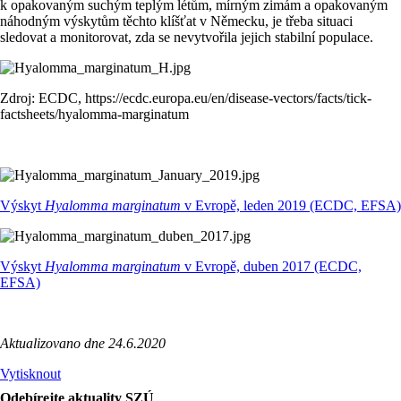
k opakovaným suchým teplým létům, mírným zimám a opakovaným
náhodným výskytům těchto klíšťat v Německu, je třeba situaci
sledovat a monitorovat, zda se nevytvořila jejich stabilní populace.
Zdroj: ECDC, https://ecdc.europa.eu/en/disease-vectors/facts/tick-
factsheets/hyalomma-marginatum
Výskyt
Hyalomma marginatum
v Evropě, leden 2019 (ECDC, EFSA)
Výskyt
Hyalomma marginatum
v Evropě, duben 2017 (ECDC,
EFSA)
Aktualizovano dne 24.6.2020
Vytisknout
Odebírejte aktuality SZÚ