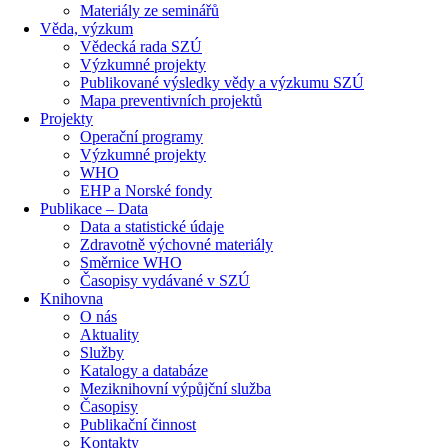
Materiály ze seminářů
Věda, výzkum
Vědecká rada SZÚ
Výzkumné projekty
Publikované výsledky vědy a výzkumu SZÚ
Mapa preventivních projektů
Projekty
Operační programy
Výzkumné projekty
WHO
EHP a Norské fondy
Publikace – Data
Data a statistické údaje
Zdravotně výchovné materiály
Směrnice WHO
Časopisy vydávané v SZÚ
Knihovna
O nás
Aktuality
Služby
Katalogy a databáze
Meziknihovní výpůjční služba
Časopisy
Publikační činnost
Kontakty