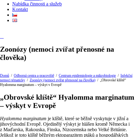
Nabídka činnosti a služeb
Kontakt
Zoonózy (nemoci zvířat přenosné na
člověka)
Domů
/
Odborná centra a pracoviště
/
Centrum epidemiologie a mikrobiologie
/
Infekční
nemoci tématicky
/
Zoonózy (nemoci zvířat přenosné na člověka)
/
„Obrovské klíště“
Hyalomma marginatum – výskyt v Evropě
„Obrovské klíště“ Hyalomma marginatum
– výskyt v Evropě
Hyalomma marginatum
je klíště, které se běžně vyskytuje v jižní a
jihovýchodní Evropě. Ojedinělý výskyt je hlášen kromě Německa i
z Maďarska, Rakouska, Finska, Nizozemska nebo Velké Británie.
Jelikož je toto klíště běžným ektoparazitem ptáků a hospodářských