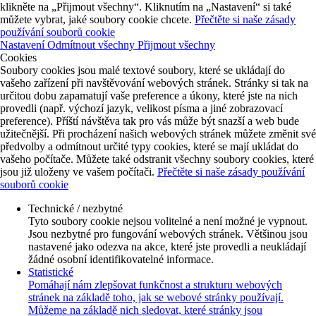
klikněte na „Přijmout všechny“. Kliknutím na „Nastavení“ si také
můžete vybrat, jaké soubory cookie chcete.
Přečtěte si naše zásady
používání souborů cookie
Nastavení
Odmítnout všechny
Přijmout všechny
Cookies
Soubory cookies jsou malé textové soubory, které se ukládají do
vašeho zařízení při navštěvování webových stránek. Stránky si tak na
určitou dobu zapamatují vaše preference a úkony, které jste na nich
provedli (např. výchozí jazyk, velikost písma a jiné zobrazovací
preference). Příští návštěva tak pro vás může být snazší a web bude
užitečnější. Při procházení našich webových stránek můžete změnit své
předvolby a odmítnout určité typy cookies, které se mají ukládat do
vašeho počítače. Můžete také odstranit všechny soubory cookies, které
jsou již uloženy ve vašem počítači.
Přečtěte si naše zásady používání
souborů cookie
Technické / nezbytné
Tyto soubory cookie nejsou volitelné a není možné je vypnout.
Jsou nezbytné pro fungování webových stránek. Většinou jsou
nastavené jako odezva na akce, které jste provedli a neukládají
žádné osobní identifikovatelné informace.
Statistické
Pomáhají nám zlepšovat funkčnost a strukturu webových
stránek na základě toho, jak se webové stránky používají.
Můžeme na základě nich sledovat, které stránky jsou