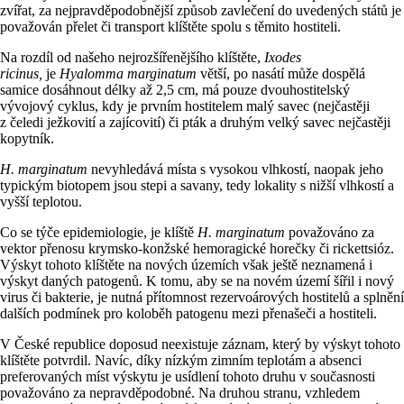
zvířat, za nejpravděpodobnější způsob zavlečení do uvedených států je
považován přelet či transport klíštěte spolu s těmito hostiteli.
Na rozdíl od našeho nejrozšířenějšího klíštěte,
Ixodes
ricinus,
je
Hyalomma marginatum
větší, po nasátí může dospělá
samice dosáhnout délky až 2,5 cm, má pouze dvouhostitelský
vývojový cyklus, kdy je prvním hostitelem malý savec (nejčastěji
z čeledi ježkovití a zajícovití) či pták a druhým velký savec nejčastěji
kopytník.
H. marginatum
nevyhledává místa s vysokou vlhkostí, naopak jeho
typickým biotopem jsou stepi a savany, tedy lokality s nižší vlhkostí a
vyšší teplotou.
Co se týče epidemiologie, je klíště
H. marginatum
považováno za
vektor přenosu krymsko-konžské hemoragické horečky či rickettsióz.
Výskyt tohoto klíštěte na nových územích však ještě neznamená i
výskyt daných patogenů. K tomu, aby se na novém území šířil i nový
virus či bakterie, je nutná přítomnost rezervoárových hostitelů a splnění
dalších podmínek pro koloběh patogenu mezi přenašeči a hostiteli.
V České republice doposud neexistuje záznam, který by výskyt tohoto
klíštěte potvrdil. Navíc, díky nízkým zimním teplotám a absenci
preferovaných míst výskytu je usídlení tohoto druhu v současnosti
považováno za nepravděpodobné. Na druhou stranu, vzhledem