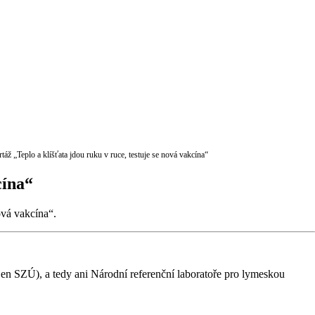
áž „Teplo a klíšťata jdou ruku v ruce, testuje se nová vakcína“
cína“
ová vakcína“.
jen SZÚ), a tedy ani
Národní referenční laboratoře pro lymeskou