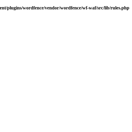
t/plugins/wordfence/vendor/wordfence/wf-waf/src/lib/rules.php