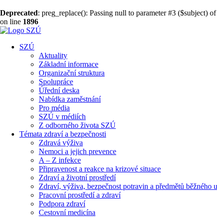
Deprecated
: preg_replace(): Passing null to parameter #3 ($subject) of
on line
1896
SZÚ
Aktuality
Základní informace
Organizační struktura
Spolupráce
Úřední deska
Nabídka zaměstnání
Pro média
SZÚ v médiích
Z odborného života SZÚ
Témata zdraví a bezpečnosti
Zdravá výživa
Nemoci a jejich prevence
A – Z infekce
Připravenost a reakce na krizové situace
Zdraví a životní prostředí
Zdraví, výživa, bezpečnost potravin a předmětů běžného u
Pracovní prostředí a zdraví
Podpora zdraví
Cestovní medicína