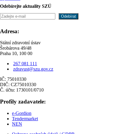
Odebírejte aktuality SZÚ
Adresa:
Státní zdravotní ústav
Šrobárova 49/48
Praha 10, 100 00
267 081 111
zdravust@szu.gov.cz
IČ: 75010330
DIČ: CZ75010330
Č. účtu: 1730101/0710
Profily zadavatele:
e-Gordion
Tendermarket
NEN