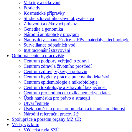
Vakcíny a očkování
Pesticidy
Kosmetické přípravky
Studie zdravotního stavu obyvatelstva
Zdravotní a očkovací průkaz
Genetika a genomika
Národní antibiotický program
Nanosafety – nanočástice, UFPs, materiály a technologie
Surveillance odpadních vod
Institucionální stravování
Odborná centra a pracoviště
Centrum podpory veřejného zdraví
Centrum zdraví a životního prostředí
Centrum zdraví, výživy a potravin
Centrum hygieny práce a pracovního lékařství
Centrum epidemiologie a mikrobiologie
Centrum toxikologie a zdravotní bezpečnosti
Centrum pro hodnocení rizik chemických látek
Úsek náměstka pro právo a strategii
Útvar ředitele
Úsek náměstka pro ekonomickou a technickou činnost
Národní referenční pracoviště
Spolupráce a poradní orgány MZ ČR
Věda, výzkum
Vědecká rada SZÚ