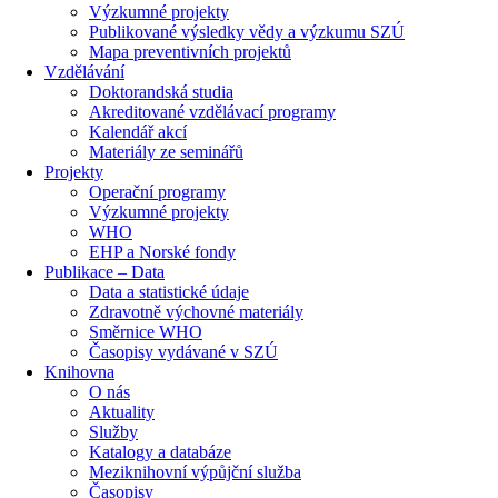
Výzkumné projekty
Publikované výsledky vědy a výzkumu SZÚ
Mapa preventivních projektů
Vzdělávání
Doktorandská studia
Akreditované vzdělávací programy
Kalendář akcí
Materiály ze seminářů
Projekty
Operační programy
Výzkumné projekty
WHO
EHP a Norské fondy
Publikace – Data
Data a statistické údaje
Zdravotně výchovné materiály
Směrnice WHO
Časopisy vydávané v SZÚ
Knihovna
O nás
Aktuality
Služby
Katalogy a databáze
Meziknihovní výpůjční služba
Časopisy