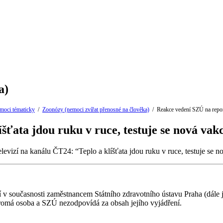
a)
emoci tématicky
/
Zoonózy (nemoci zvířat přenosné na člověka)
/
Reakce vedení SZÚ na report
šťata jdou ruku v ruce, testuje se nová vak
vizí na kanálu ČT24: “Teplo a klíšťata jdou ruku v ruce, testuje se n
í v současnosti zaměstnancem Státního zdravotního ústavu Praha (dále 
kromá osoba a SZÚ nezodpovídá za obsah jejího vyjádření.