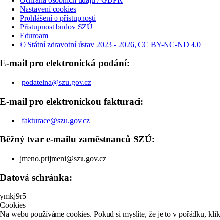
Ochrana osobních údajů / GDPR
Nastavení cookies
Prohlášení o přístupnosti
Přístupnost budov SZÚ
Eduroam
© Státní zdravotní ústav 2023 - 2026, CC BY-NC-ND 4.0
E-mail pro elektronická podání:
podatelna@szu.gov.cz
E-mail pro elektronickou fakturaci:
fakturace@szu.gov.cz
Běžný tvar e-mailu zaměstnanců SZÚ:
jmeno.prijmeni@szu.gov.cz
Datová schránka:
ymkj9r5
Cookies
Na webu používáme cookies. Pokud si myslíte, že je to v pořádku, kli