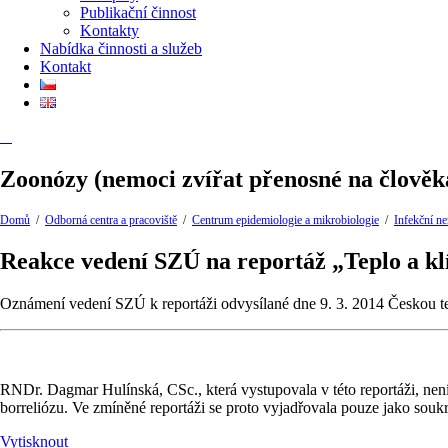
Publikační činnost
Kontakty
Nabídka činnosti a služeb
Kontakt
Zoonózy (nemoci zvířat přenosné na člověk
Domů
/
Odborná centra a pracoviště
/
Centrum epidemiologie a mikrobiologie
/
Infekční n
Reakce vedení SZÚ na reportáž „Teplo a klí
Oznámení vedení SZÚ k reportáži odvysílané dne 9. 3. 2014 Českou tele
RNDr. Dagmar Hulínská, CSc., která vystupovala v této reportáži, nen
borreliózu
. Ve zmíněné reportáži se proto vyjadřovala pouze jako sou
Vytisknout