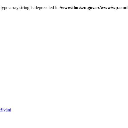
 type array|string is deprecated in
/www/doc/szu.gov.cz/www/wp-conten
žívání