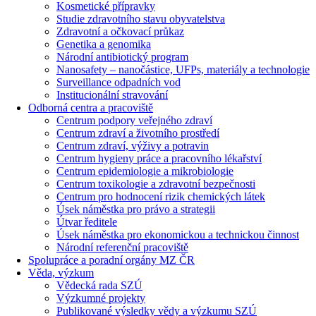
Kosmetické přípravky
Studie zdravotního stavu obyvatelstva
Zdravotní a očkovací průkaz
Genetika a genomika
Národní antibiotický program
Nanosafety – nanočástice, UFPs, materiály a technologie
Surveillance odpadních vod
Institucionální stravování
Odborná centra a pracoviště
Centrum podpory veřejného zdraví
Centrum zdraví a životního prostředí
Centrum zdraví, výživy a potravin
Centrum hygieny práce a pracovního lékařství
Centrum epidemiologie a mikrobiologie
Centrum toxikologie a zdravotní bezpečnosti
Centrum pro hodnocení rizik chemických látek
Úsek náměstka pro právo a strategii
Útvar ředitele
Úsek náměstka pro ekonomickou a technickou činnost
Národní referenční pracoviště
Spolupráce a poradní orgány MZ ČR
Věda, výzkum
Vědecká rada SZÚ
Výzkumné projekty
Publikované výsledky vědy a výzkumu SZÚ