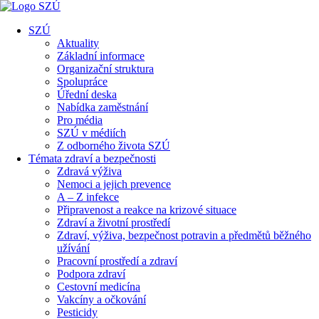
SZÚ
Aktuality
Základní informace
Organizační struktura
Spolupráce
Úřední deska
Nabídka zaměstnání
Pro média
SZÚ v médiích
Z odborného života SZÚ
Témata zdraví a bezpečnosti
Zdravá výživa
Nemoci a jejich prevence
A – Z infekce
Připravenost a reakce na krizové situace
Zdraví a životní prostředí
Zdraví, výživa, bezpečnost potravin a předmětů běžného
užívání
Pracovní prostředí a zdraví
Podpora zdraví
Cestovní medicína
Vakcíny a očkování
Pesticidy