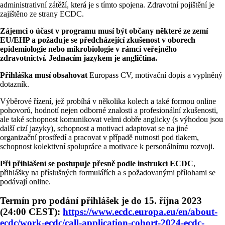
administrativní zátěží, která je s tímto spojena. Zdravotní pojištění je
zajištěno ze strany ECDC.
Zájemci o účast v programu musí být občany některé ze zemí
EU/EHP a požaduje se předcházející zkušenost v oborech
epidemiologie nebo mikrobiologie v rámci veřejného
zdravotnictví. Jednacím jazykem je angličtina.
Přihláška musí obsahovat
Europass CV, motivační dopis a vyplněný
dotazník.
Výběrové řízení, jež probíhá v několika kolech a také formou online
pohovorů, hodnotí nejen odborné znalosti a profesionální zkušenosti,
ale také schopnost komunikovat velmi dobře anglicky (s výhodou jsou
další cizí jazyky), schopnost a motivaci adaptovat se na jiné
organizační prostředí a pracovat v případě nutnosti pod tlakem,
schopnost kolektivní spolupráce a motivace k personálnímu rozvoji.
Při přihlášení se postupuje přesně podle instrukcí ECDC
,
přihlášky na příslušných formulářích a s požadovanými přílohami se
podávají online.
Termín pro podání přihlášek je do 15. října 2023
(24:00 CEST):
https://www.ecdc.europa.eu/en/about-
ecdc/work-ecdc/call-application-cohort-2024-ecdc-