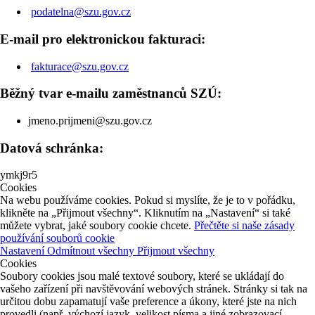
podatelna@szu.gov.cz
E-mail pro elektronickou fakturaci:
fakturace@szu.gov.cz
Běžný tvar e-mailu zaměstnanců SZÚ:
jmeno.prijmeni@szu.gov.cz
Datová schránka:
ymkj9r5
Cookies
Na webu používáme cookies. Pokud si myslíte, že je to v pořádku,
klikněte na „Přijmout všechny“. Kliknutím na „Nastavení“ si také
můžete vybrat, jaké soubory cookie chcete.
Přečtěte si naše zásady
používání souborů cookie
Nastavení
Odmítnout všechny
Přijmout všechny
Cookies
Soubory cookies jsou malé textové soubory, které se ukládají do
vašeho zařízení při navštěvování webových stránek. Stránky si tak na
určitou dobu zapamatují vaše preference a úkony, které jste na nich
provedli (např. výchozí jazyk, velikost písma a jiné zobrazovací