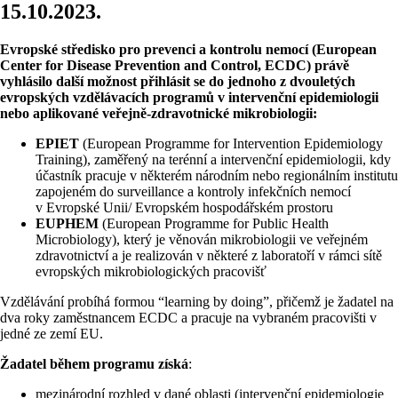
15.10.2023.
Evropské středisko pro prevenci a kontrolu nemocí (European
Center for Disease Prevention and Control, ECDC) právě
vyhlásilo další možnost přihlásit se do jednoho z dvouletých
evropských vzdělávacích programů v intervenční epidemiologii
nebo aplikované veřejně-zdravotnické mikrobiologii:
EPIET
(European Programme for Intervention Epidemiology
Training), zaměřený na terénní a intervenční epidemiologii, kdy
účastník pracuje v některém národním nebo regionálním institutu
zapojeném do surveillance a kontroly infekčních nemocí
v Evropské Unii/ Evropském hospodářském prostoru
EUPHEM
(European Programme for Public Health
Microbiology), který je věnován mikrobiologii ve veřejném
zdravotnictví a je realizován v některé z laboratoří v rámci sítě
evropských mikrobiologických pracovišť
Vzdělávání probíhá formou “learning by doing”, přičemž je žadatel na
dva roky zaměstnancem ECDC a pracuje na vybraném pracovišti v
jedné ze zemí EU.
Žadatel během programu získá
:
mezinárodní rozhled v dané oblasti (intervenční epidemiologie