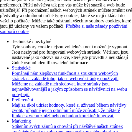
preference). Příští návštěva tak pro vás může být snazší a web bude
užitečnější. Při procházení našich webových stránek můžete změnit své
předvolby a odmítnout určité typy cookies, které se mají ukládat do
vašeho počítače. Můžete také odstranit všechny soubory cookies, které
jsou již uloženy ve vašem počítači.
Přečtěte si naše zásady používání
souborů cookie
Technické / nezbytné
Tyto soubory cookie nejsou volitelné a není možné je vypnout.
Jsou nezbytné pro fungování webových stránek. Většinou jsou
nastavené jako odezva na akce, které jste provedli a neukládají
žádné osobní identifikovatelné informace.
Statistické
Pomáhají nám zlepšovat funkčnost a strukturu webových
stránek na základě toho, jak se webové stránky používají.
Můžeme na základě nich sledovat, které stránky jsou
nejnavštěvovanější a jakým způsobem se návštěvnici na webu
pohybují.
Preferenční
Mají za úkol udržet hodnoty, které si uživatel během návštěvy
zvolil, případně jejich odmítnutí může způsobit, že některé
funkce z webu zmizí nebo nebudou korektně fungovat.
Marketing
Sdílením svých zájmů a chování při návštěvě našich stránek
zvyšujete šanci na zobrazení personalizovaného obsahu a