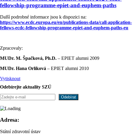
fellowship-programme-epiet-and-euphem-paths
Další podrobné informace jsou k dispozici na:
https://www.ecdc.europa.eu/en/publications-data/call-application-
fellows-ecdc-fellowship-programme-epiet-and-euphem-paths-eu
Zpracovaly:
MUDr. M. Špačková, Ph.D.
– EPIET alumni 2009
MUDr. Hana Orlíková
– EPIET alumni 2010
Vytisknout
Odebírejte aktuality SZÚ
Adresa:
Státní zdravotní ústav