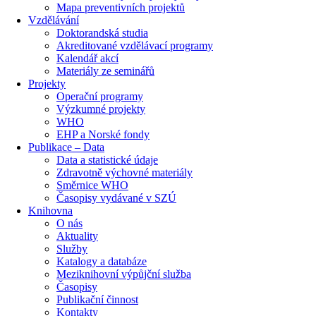
Mapa preventivních projektů
Vzdělávání
Doktorandská studia
Akreditované vzdělávací programy
Kalendář akcí
Materiály ze seminářů
Projekty
Operační programy
Výzkumné projekty
WHO
EHP a Norské fondy
Publikace – Data
Data a statistické údaje
Zdravotně výchovné materiály
Směrnice WHO
Časopisy vydávané v SZÚ
Knihovna
O nás
Aktuality
Služby
Katalogy a databáze
Meziknihovní výpůjční služba
Časopisy
Publikační činnost
Kontakty