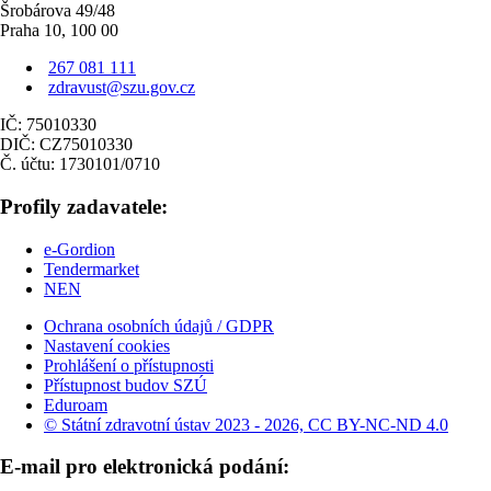
Šrobárova 49/48
Praha 10, 100 00
267 081 111
zdravust@szu.gov.cz
IČ: 75010330
DIČ: CZ75010330
Č. účtu: 1730101/0710
Profily zadavatele:
e-Gordion
Tendermarket
NEN
Ochrana osobních údajů / GDPR
Nastavení cookies
Prohlášení o přístupnosti
Přístupnost budov SZÚ
Eduroam
© Státní zdravotní ústav 2023 - 2026, CC BY-NC-ND 4.0
E-mail pro elektronická podání: