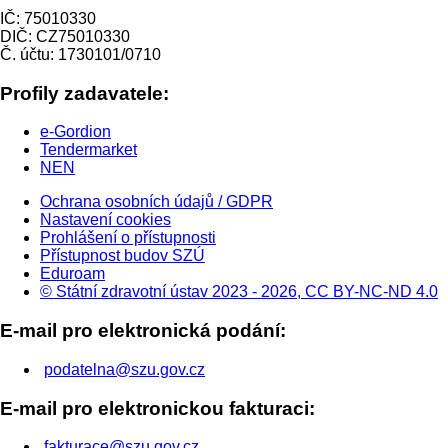
IČ: 75010330
DIČ: CZ75010330
Č. účtu: 1730101/0710
Profily zadavatele:
e-Gordion
Tendermarket
NEN
Ochrana osobních údajů / GDPR
Nastavení cookies
Prohlášení o přístupnosti
Přístupnost budov SZÚ
Eduroam
© Státní zdravotní ústav 2023 - 2026, CC BY-NC-ND 4.0
E-mail pro elektronická podání:
podatelna@szu.gov.cz
E-mail pro elektronickou fakturaci:
fakturace@szu.gov.cz