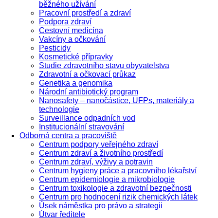
běžného užívání
Pracovní prostředí a zdraví
Podpora zdraví
Cestovní medicína
Vakcíny a očkování
Pesticidy
Kosmetické přípravky
Studie zdravotního stavu obyvatelstva
Zdravotní a očkovací průkaz
Genetika a genomika
Národní antibiotický program
Nanosafety – nanočástice, UFPs, materiály a
technologie
Surveillance odpadních vod
Institucionální stravování
Odborná centra a pracoviště
Centrum podpory veřejného zdraví
Centrum zdraví a životního prostředí
Centrum zdraví, výživy a potravin
Centrum hygieny práce a pracovního lékařství
Centrum epidemiologie a mikrobiologie
Centrum toxikologie a zdravotní bezpečnosti
Centrum pro hodnocení rizik chemických látek
Úsek náměstka pro právo a strategii
Útvar ředitele