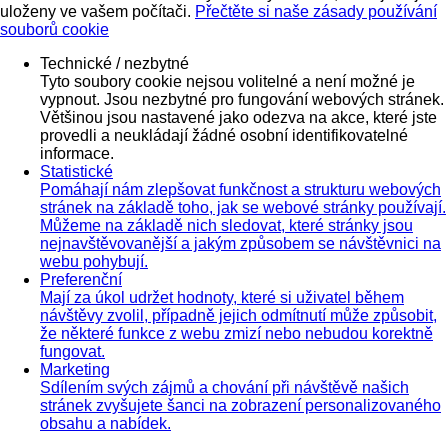
uloženy ve vašem počítači.
Přečtěte si naše zásady používání
souborů cookie
Technické / nezbytné
Tyto soubory cookie nejsou volitelné a není možné je
vypnout. Jsou nezbytné pro fungování webových stránek.
Většinou jsou nastavené jako odezva na akce, které jste
provedli a neukládají žádné osobní identifikovatelné
informace.
Statistické
Pomáhají nám zlepšovat funkčnost a strukturu webových
stránek na základě toho, jak se webové stránky používají.
Můžeme na základě nich sledovat, které stránky jsou
nejnavštěvovanější a jakým způsobem se návštěvnici na
webu pohybují.
Preferenční
Mají za úkol udržet hodnoty, které si uživatel během
návštěvy zvolil, případně jejich odmítnutí může způsobit,
že některé funkce z webu zmizí nebo nebudou korektně
fungovat.
Marketing
Sdílením svých zájmů a chování při návštěvě našich
stránek zvyšujete šanci na zobrazení personalizovaného
obsahu a nabídek.