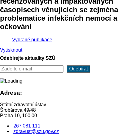
recenzovaných a impaktovaných
časopisech věnujících se zejména
problematice infekčních nemocí a
očkování
Vybrané publikace
Vytisknout
Odebírejte aktuality SZÚ
Adresa:
Státní zdravotní ústav
Šrobárova 49/48
Praha 10, 100 00
267 081 111
zdravust@szu.gov.cz