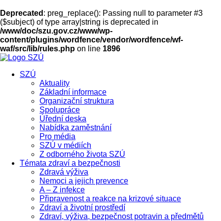
Deprecated
: preg_replace(): Passing null to parameter #3
($subject) of type array|string is deprecated in
/www/doc/szu.gov.cz/www/wp-
content/plugins/wordfence/vendor/wordfence/wf-
waf/src/lib/rules.php
on line
1896
SZÚ
Aktuality
Základní informace
Organizační struktura
Spolupráce
Úřední deska
Nabídka zaměstnání
Pro média
SZÚ v médiích
Z odborného života SZÚ
Témata zdraví a bezpečnosti
Zdravá výživa
Nemoci a jejich prevence
A – Z infekce
Připravenost a reakce na krizové situace
Zdraví a životní prostředí
Zdraví, výživa, bezpečnost potravin a předmětů