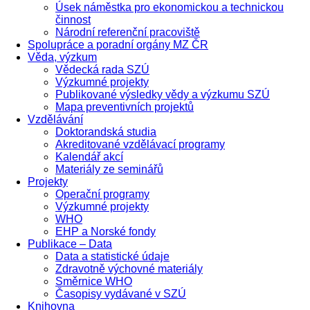
Úsek náměstka pro ekonomickou a technickou
činnost
Národní referenční pracoviště
Spolupráce a poradní orgány MZ ČR
Věda, výzkum
Vědecká rada SZÚ
Výzkumné projekty
Publikované výsledky vědy a výzkumu SZÚ
Mapa preventivních projektů
Vzdělávání
Doktorandská studia
Akreditované vzdělávací programy
Kalendář akcí
Materiály ze seminářů
Projekty
Operační programy
Výzkumné projekty
WHO
EHP a Norské fondy
Publikace – Data
Data a statistické údaje
Zdravotně výchovné materiály
Směrnice WHO
Časopisy vydávané v SZÚ
Knihovna