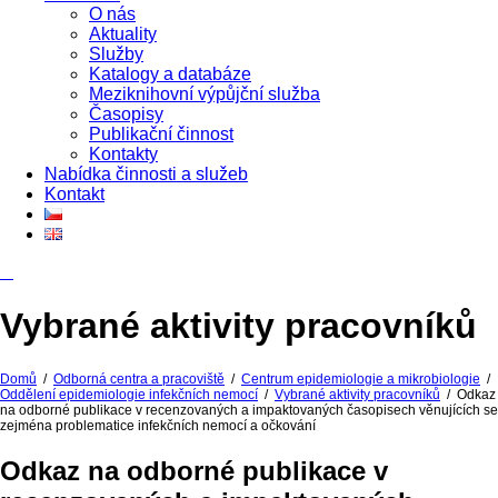
O nás
Aktuality
Služby
Katalogy a databáze
Meziknihovní výpůjční služba
Časopisy
Publikační činnost
Kontakty
Nabídka činnosti a služeb
Kontakt
Vybrané aktivity pracovníků
Domů
/
Odborná centra a pracoviště
/
Centrum epidemiologie a mikrobiologie
/
Oddělení epidemiologie infekčních nemocí
/
Vybrané aktivity pracovníků
/
Odkaz
na odborné publikace v recenzovaných a impaktovaných časopisech věnujících se
zejména problematice infekčních nemocí a očkování
Odkaz na odborné publikace v