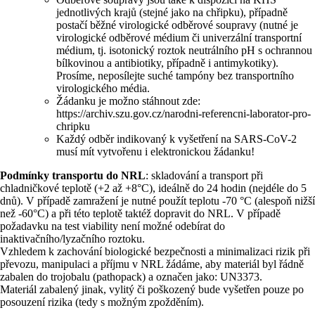
jednotlivých krajů (stejné jako na chřipku), případně
postačí běžné virologické odběrové soupravy (nutné je
virologické odběrové médium či univerzální transportní
médium, tj. isotonický roztok neutrálního pH s ochrannou
bílkovinou a antibiotiky, případně i antimykotiky).
Prosíme, neposílejte suché tampóny bez transportního
virologického média.
Žádanku je možno stáhnout zde:
https://archiv.szu.gov.cz/narodni-referencni-laborator-pro-
chripku
Každý odběr indikovaný k vyšetření na SARS-CoV-2
musí mít vytvořenu i elektronickou žádanku!
Podmínky transportu do NRL
: skladování a transport při
chladničkové teplotě (+2 až +8°C), ideálně do 24 hodin (nejdéle do 5
dnů). V případě zamražení je nutné použít teplotu -70 °C (alespoň nižší
než -60°C) a při této teplotě taktéž dopravit do NRL. V případě
požadavku na test viability není možné odebírat do
inaktivačního/lyzačního roztoku.
Vzhledem k zachování biologické bezpečnosti a minimalizaci rizik při
převozu, manipulaci a příjmu v NRL žádáme, aby materiál byl řádně
zabalen do trojobalu (pathopack) a označen jako: UN3373.
Materiál zabalený jinak, vylitý či poškozený bude vyšetřen pouze po
posouzení rizika (tedy s možným zpožděním).