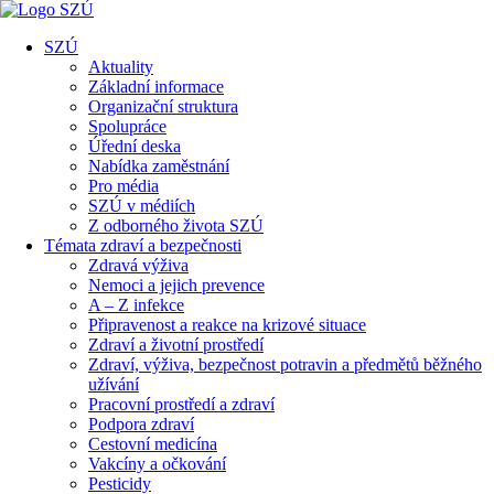
SZÚ
Aktuality
Základní informace
Organizační struktura
Spolupráce
Úřední deska
Nabídka zaměstnání
Pro média
SZÚ v médiích
Z odborného života SZÚ
Témata zdraví a bezpečnosti
Zdravá výživa
Nemoci a jejich prevence
A – Z infekce
Připravenost a reakce na krizové situace
Zdraví a životní prostředí
Zdraví, výživa, bezpečnost potravin a předmětů běžného
užívání
Pracovní prostředí a zdraví
Podpora zdraví
Cestovní medicína
Vakcíny a očkování
Pesticidy