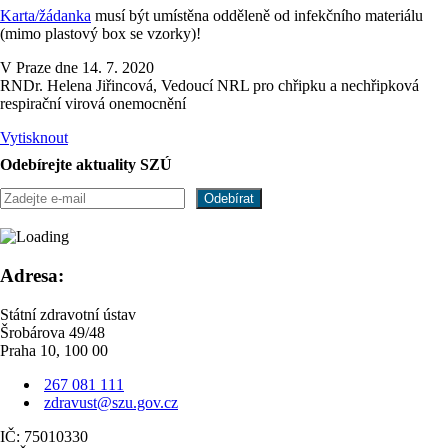
Karta/žádanka
musí být umístěna odděleně od infekčního materiálu
(mimo plastový box se vzorky)!
V Praze dne 14. 7. 2020
RNDr. Helena Jiřincová, Vedoucí NRL pro chřipku a nechřipková
respirační virová onemocnění
Vytisknout
Odebírejte aktuality SZÚ
Adresa:
Státní zdravotní ústav
Šrobárova 49/48
Praha 10, 100 00
267 081 111
zdravust@szu.gov.cz
IČ: 75010330