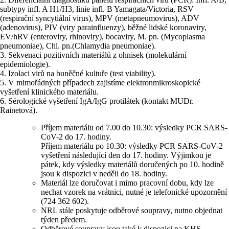
subtypy infl. A H1/H3, linie infl. B Yamagata/Victoria, RSV
(respirační syncytiální virus), MPV (metapneumovirus), ADV
(adenovirus), PIV (viry parainfluenzy), běžné lidské koronaviry,
EV/hRV (enteroviry, rhinoviry), bocaviry, M. pn. (Mycoplasma
pneumoniae), Chl. pn.(Chlamydia pneumoniae).
3. Sekvenaci pozitivních materiálů z ohnisek (molekulární
epidemiologie).
4. Izolaci virů na buněčné kultuře (test viability).
5. V mimořádných případech zajistíme elektronmikroskopické
vyšetření klinického materiálu.
6. Sérologické vyšetření IgA/IgG protilátek (kontakt MUDr.
Rainetová).
Příjem materiálu od 7.00 do 10.30: výsledky PCR SARS-
CoV-2 do 17. hodiny.
Příjem materiálu po 10.30: výsledky PCR SARS-CoV-2
vyšetření následující den do 17. hodiny. Výjimkou je
pátek, kdy výsledky materiálů doručených po 10. hodině
jsou k dispozici v neděli do 18. hodiny.
Materiál lze doručovat i mimo pracovní dobu, kdy lze
nechat vzorek na vrátnici, nutné je telefonické upozornění
(724 362 602).
NRL stále poskytuje odběrové soupravy, nutno objednat
týden předem.
Odběrové soupravy jsou také k dispozici na KHS