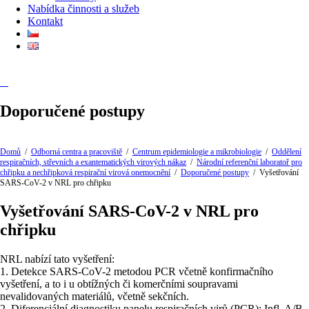
Nabídka činnosti a služeb
Kontakt
Doporučené postupy
Domů
/
Odborná centra a pracoviště
/
Centrum epidemiologie a mikrobiologie
/
Oddělení
respiračních, střevních a exantematických virových nákaz
/
Národní referenční laboratoř pro
chřipku a nechřipková respirační virová onemocnění
/
Doporučené postupy
/
Vyšetřování
SARS-CoV-2 v NRL pro chřipku
Vyšetřování SARS-CoV-2 v NRL pro
chřipku
NRL nabízí tato vyšetření:
1. Detekce SARS-CoV-2 metodou PCR včetně konfirmačního
vyšetření, a to i u obtížných či komerčními soupravami
nevalidovaných materiálů, včetně sekčních.
2. Diferenciální diagnostiku panelu respiračních virů (PCR): Infl. A/B,