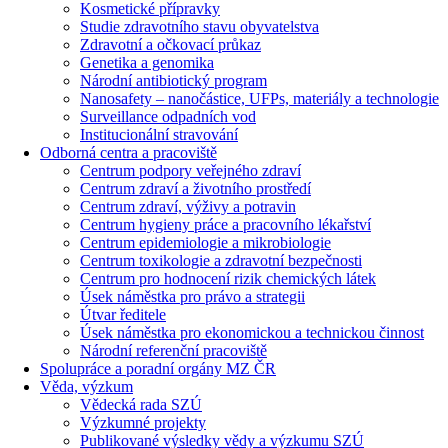
Kosmetické přípravky
Studie zdravotního stavu obyvatelstva
Zdravotní a očkovací průkaz
Genetika a genomika
Národní antibiotický program
Nanosafety – nanočástice, UFPs, materiály a technologie
Surveillance odpadních vod
Institucionální stravování
Odborná centra a pracoviště
Centrum podpory veřejného zdraví
Centrum zdraví a životního prostředí
Centrum zdraví, výživy a potravin
Centrum hygieny práce a pracovního lékařství
Centrum epidemiologie a mikrobiologie
Centrum toxikologie a zdravotní bezpečnosti
Centrum pro hodnocení rizik chemických látek
Úsek náměstka pro právo a strategii
Útvar ředitele
Úsek náměstka pro ekonomickou a technickou činnost
Národní referenční pracoviště
Spolupráce a poradní orgány MZ ČR
Věda, výzkum
Vědecká rada SZÚ
Výzkumné projekty
Publikované výsledky vědy a výzkumu SZÚ