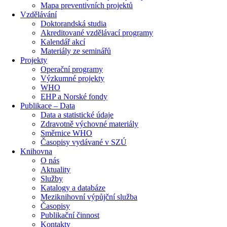
Mapa preventivních projektů
Vzdělávání
Doktorandská studia
Akreditované vzdělávací programy
Kalendář akcí
Materiály ze seminářů
Projekty
Operační programy
Výzkumné projekty
WHO
EHP a Norské fondy
Publikace – Data
Data a statistické údaje
Zdravotně výchovné materiály
Směrnice WHO
Časopisy vydávané v SZÚ
Knihovna
O nás
Aktuality
Služby
Katalogy a databáze
Meziknihovní výpůjční služba
Časopisy
Publikační činnost
Kontakty