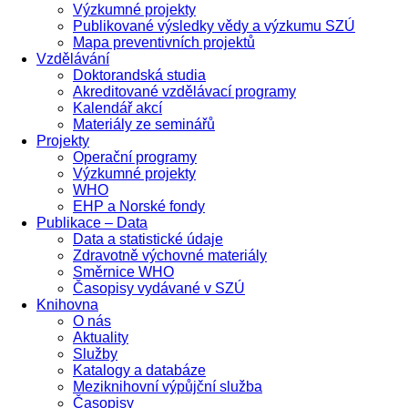
Výzkumné projekty
Publikované výsledky vědy a výzkumu SZÚ
Mapa preventivních projektů
Vzdělávání
Doktorandská studia
Akreditované vzdělávací programy
Kalendář akcí
Materiály ze seminářů
Projekty
Operační programy
Výzkumné projekty
WHO
EHP a Norské fondy
Publikace – Data
Data a statistické údaje
Zdravotně výchovné materiály
Směrnice WHO
Časopisy vydávané v SZÚ
Knihovna
O nás
Aktuality
Služby
Katalogy a databáze
Meziknihovní výpůjční služba
Časopisy