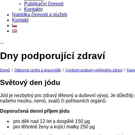
Publikační činnost
Kontakty
Nabídka činnosti a služeb
Kontakt
Dny podporující zdraví
Domů
/
Odborná centra a pracoviště
/
Centrum podpory veřejného zdraví
/
Kamp
Světový den jódu
Jód je nezbytný pro zdravý tělesný a duševní vývoj. Je důležitý 
našeho mozku, nervů, svalů či pohlavních orgánů.
Doporučená denní příjem jódu
pro děti nad 12 let a dospělé 150 µg
pro těhotné ženy a kojící matky 250 µg