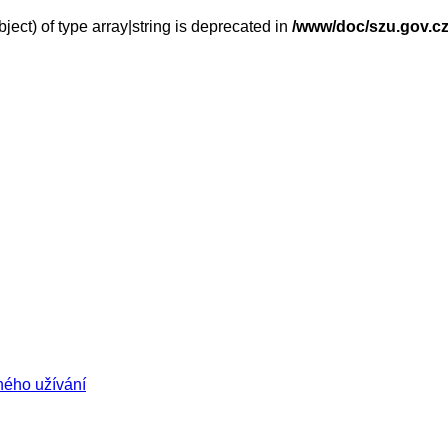
ject) of type array|string is deprecated in
/www/doc/szu.gov.cz
ného užívání