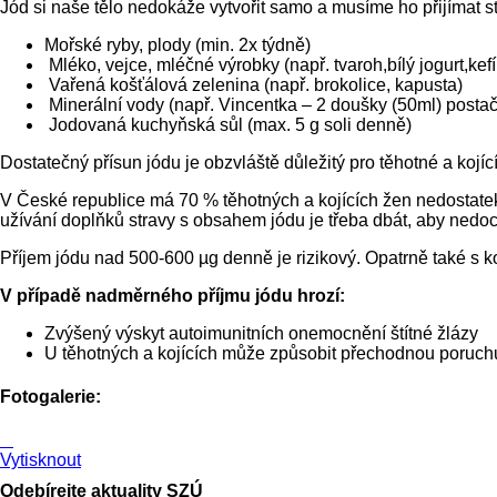
Jód si naše tělo nedokáže vytvořit samo a musíme ho přijímat s
Mořské ryby, plody (min. 2x týdně)
Mléko, vejce, mléčné výrobky (např. tvaroh,bílý jogurt,kefír
Vařená košťálová zelenina (např. brokolice, kapusta)
Minerální vody (např. Vincentka – 2 doušky (50ml) postač
Jodovaná kuchyňská sůl (max. 5 g soli denně)
Dostatečný přísun jódu je obzvláště důležitý pro těhotné a kojíc
V České republice má 70 % těhotných a kojících žen nedostatek 
užívání doplňků stravy s obsahem jódu je třeba dbát, aby nedo
Příjem jódu nad 500-600 µg denně je rizikový. Opatrně také s 
V případě nadměrného příjmu jódu hrozí:
Zvýšený výskyt autoimunitních onemocnění štítné žlázy
U těhotných a kojících může způsobit přechodnou poruchu
Fotogalerie:
Vytisknout
Odebírejte aktuality SZÚ