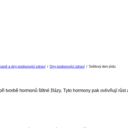
aně a dny podporující zdraví
/
Dny podporující zdraví
/
Světový den jódu
při tvorbě hormonů štítné žlázy. Tyto hormony pak ovlivňují růst