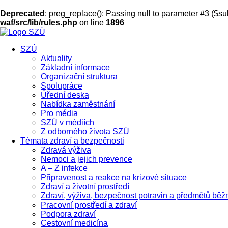
Deprecated
: preg_replace(): Passing null to parameter #3 ($sub
waf/src/lib/rules.php
on line
1896
SZÚ
Aktuality
Základní informace
Organizační struktura
Spolupráce
Úřední deska
Nabídka zaměstnání
Pro média
SZÚ v médiích
Z odborného života SZÚ
Témata zdraví a bezpečnosti
Zdravá výživa
Nemoci a jejich prevence
A – Z infekce
Připravenost a reakce na krizové situace
Zdraví a životní prostředí
Zdraví, výživa, bezpečnost potravin a předmětů běž
Pracovní prostředí a zdraví
Podpora zdraví
Cestovní medicína