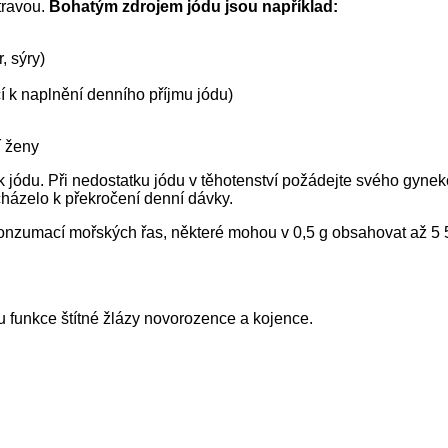
travou.
Bohatým zdrojem jódu jsou například:
, sýry)
í k naplnění denního příjmu jódu)
í ženy
jódu. Při nedostatku jódu v těhotenství požádejte svého gyneko
cházelo k překročení denní dávky.
konzumací mořských řas, některé mohou v 0,5 g obsahovat až 5 
 funkce štítné žlázy novorozence a kojence.