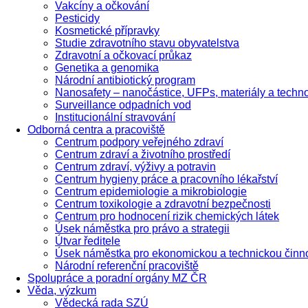
Vakcíny a očkování
Pesticidy
Kosmetické přípravky
Studie zdravotního stavu obyvatelstva
Zdravotní a očkovací průkaz
Genetika a genomika
Národní antibiotický program
Nanosafety – nanočástice, UFPs, materiály a techn
Surveillance odpadních vod
Institucionální stravování
Odborná centra a pracoviště
Centrum podpory veřejného zdraví
Centrum zdraví a životního prostředí
Centrum zdraví, výživy a potravin
Centrum hygieny práce a pracovního lékařství
Centrum epidemiologie a mikrobiologie
Centrum toxikologie a zdravotní bezpečnosti
Centrum pro hodnocení rizik chemických látek
Úsek náměstka pro právo a strategii
Útvar ředitele
Úsek náměstka pro ekonomickou a technickou činn
Národní referenční pracoviště
Spolupráce a poradní orgány MZ ČR
Věda, výzkum
Vědecká rada SZÚ