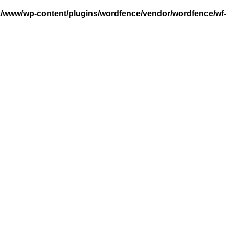
/www/wp-content/plugins/wordfence/vendor/wordfence/wf-