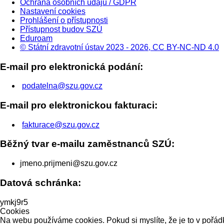
Ochrana osobních údajů / GDPR
Nastavení cookies
Prohlášení o přístupnosti
Přístupnost budov SZÚ
Eduroam
© Státní zdravotní ústav 2023 - 2026, CC BY-NC-ND 4.0
E-mail pro elektronická podání:
podatelna@szu.gov.cz
E-mail pro elektronickou fakturaci:
fakturace@szu.gov.cz
Běžný tvar e-mailu zaměstnanců SZÚ:
jmeno.prijmeni@szu.gov.cz
Datová schránka:
ymkj9r5
Cookies
Na webu používáme cookies. Pokud si myslíte, že je to v pořádk