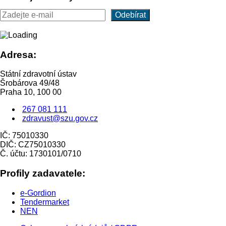
Adresa:
Státní zdravotní ústav
Šrobárova 49/48
Praha 10, 100 00
267 081 111
zdravust@szu.gov.cz
IČ: 75010330
DIČ: CZ75010330
Č. účtu: 1730101/0710
Profily zadavatele:
e-Gordion
Tendermarket
NEN