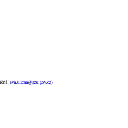
ičná,
eva.ulicna@szu.gov.cz)