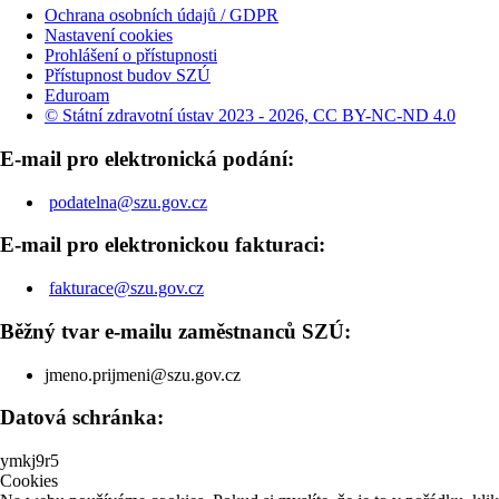
Ochrana osobních údajů / GDPR
Nastavení cookies
Prohlášení o přístupnosti
Přístupnost budov SZÚ
Eduroam
© Státní zdravotní ústav 2023 - 2026, CC BY-NC-ND 4.0
E-mail pro elektronická podání:
podatelna@szu.gov.cz
E-mail pro elektronickou fakturaci:
fakturace@szu.gov.cz
Běžný tvar e-mailu zaměstnanců SZÚ:
jmeno.prijmeni@szu.gov.cz
Datová schránka:
ymkj9r5
Cookies