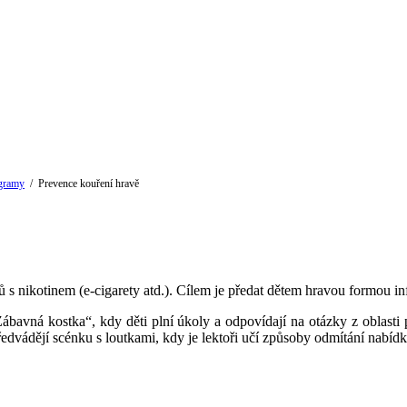
ogramy
/
Prevence kouření hravě
 s nikotinem (e-cigarety atd.). Cílem je předat dětem hravou formou in
„Zábavná kostka“, kdy děti plní úkoly a odpovídají na otázky z obla
ředvádějí scénku s loutkami, kdy je lektoři učí způsoby odmítání nabídky