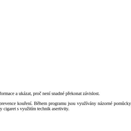
formace a ukázat, proč není snadné překonat závislost.
sti prevence kouření. Během programu jsou využívány názorné pomůcky
 cigaret s využitím technik asertivity.