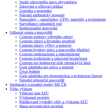
Studie zdravotního stavu obyvatelstva
Zdravotní a očkovací průkaz
Genetika a genomika
Národní antibiotický program
Nanosafety – nanočástice, UFPs, materiály a technologie
Surveillance odpadních vod
Institucionální stravování
Odborná centra a pracoviště
Centrum podpory veřejného zdraví
Centrum zdraví a životního prostředí
Centrum zdraví, výživy a potravin
Centrum hygieny práce a pracovního lékařství
Centrum epidemiologie a mikrobiologie
Centrum toxikologie a zdravotní bezpečnosti
Centrum pro hodnocení rizik chemických látek
Úsek náměstka pro právo a strategii
Útvar ředitele
Úsek náměstka pro ekonomickou a technickou činnost
Národní referenční pracoviště
Spolupráce a poradní orgány MZ ČR
Věda, výzkum
Vědecká rada SZÚ
Výzkumné projekty
Publikované výsledky vědy a výzkumu SZÚ
Mapa preventivních projektů