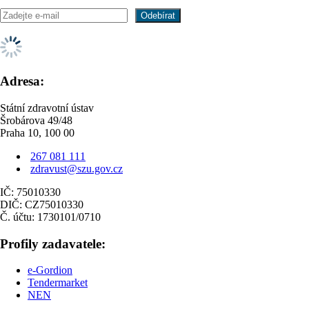
Adresa:
Státní zdravotní ústav
Šrobárova 49/48
Praha 10, 100 00
267 081 111
zdravust@szu.gov.cz
IČ: 75010330
DIČ: CZ75010330
Č. účtu: 1730101/0710
Profily zadavatele:
e-Gordion
Tendermarket
NEN