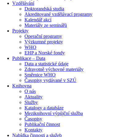
Vzdělávání
Doktorandská studia
Akreditované vzdělávací programy
Kalendář akcí
Materiály ze seminářů
Projekty
Operační programy
Výzkumné projekty
WHO
EHP a Norské fondy
Publikace – Data
Data a statistické údaje
Zdravotně výchovné materiály
Směrnice WHO
Časopisy vydávané v SZÚ
Knihovna
O nás
Aktuality
Služby
Katalogy a databáze
Meziknihovní výpůjční služba
Časopisy
Publikační činnost
Kontakty
Nabídka činnosti a služeb