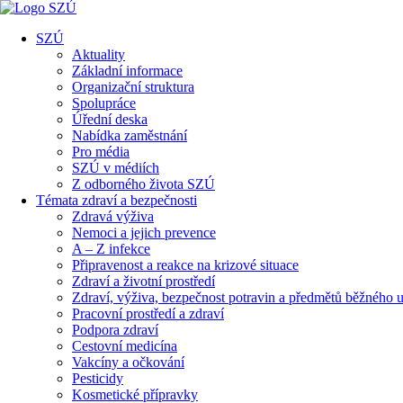
SZÚ
Aktuality
Základní informace
Organizační struktura
Spolupráce
Úřední deska
Nabídka zaměstnání
Pro média
SZÚ v médiích
Z odborného života SZÚ
Témata zdraví a bezpečnosti
Zdravá výživa
Nemoci a jejich prevence
A – Z infekce
Připravenost a reakce na krizové situace
Zdraví a životní prostředí
Zdraví, výživa, bezpečnost potravin a předmětů běžného u
Pracovní prostředí a zdraví
Podpora zdraví
Cestovní medicína
Vakcíny a očkování
Pesticidy
Kosmetické přípravky