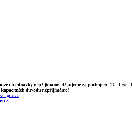
nové objednávky nepřijímáme, děkujeme za pochopení
(Bc. Eva Ul
z kapacitních důvodů nepřijímáme!
szu.gov.cz
v.cz