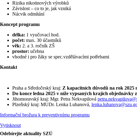
Rizika nikotinových výrobků
Závislost – co to je, jak vzniká
Nácvik odmítání
Koncept programu
délka:
1 vyučovací hod.
počet:
max. 30 účastníků
věk:
2. a 3. ročník ZŠ
prostor:
učebna
vhodné i pro žáky se spec.vzdělávacími potřebami
Kontakt
Praha a Středočeský kraj:
Z kapacitních důvodů na rok 2025 
Do konce ledna 2025 v níže vypsaných krajích objednávky 
Jihomoravský kraj: Mgr. Petra Nekvapilová
petra.nekvapilova@
Plzeňský kraj: MUDr. Lenka Luhanová,
lenka.luhanova@szu.go
Informační brožura k preventivnímu programu
Vytisknout
Odebírejte aktuality SZÚ