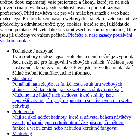
určitou dobu zapamatují vaše preference a úkony, které jste na nich
provedli (např. výchozí jazyk, velikost písma a jiné zobrazovací
preference). Příští návštěva tak pro vás může být snazší a web bude
užitečnější. Při procházení našich webových stránek můžete změnit své
předvolby a odmítnout určité typy cookies, které se mají ukládat do
vašeho počítače. Můžete také odstranit všechny soubory cookies, které
jsou již uloženy ve vašem počítači.
Přečtěte si naše zásady používání
souborů cookie
Technické / nezbytné
Tyto soubory cookie nejsou volitelné a není možné je vypnout.
Jsou nezbytné pro fungování webových stránek. Většinou jsou
nastavené jako odezva na akce, které jste provedli a neukládají
žádné osobní identifikovatelné informace.
Statistické
Pomáhají nám zlepšovat funkčnost a strukturu webových
stránek na základě toho, jak se webové stránky používají.
Můžeme na základě nich sledovat, které stránky jsou
nejnavštěvovanější a jakým způsobem se návštěvnici na webu
pohybují.
Preferenční
Mají za úkol udržet hodnoty, které si uživatel během návštěvy
zvolil, případně jejich odmítnutí může způsobit, že některé
funkce z webu zmizí nebo nebudou korektně fungovat.
Marketing