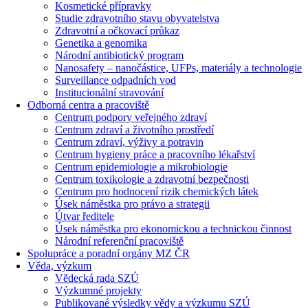
Kosmetické přípravky
Studie zdravotního stavu obyvatelstva
Zdravotní a očkovací průkaz
Genetika a genomika
Národní antibiotický program
Nanosafety – nanočástice, UFPs, materiály a technologie
Surveillance odpadních vod
Institucionální stravování
Odborná centra a pracoviště
Centrum podpory veřejného zdraví
Centrum zdraví a životního prostředí
Centrum zdraví, výživy a potravin
Centrum hygieny práce a pracovního lékařství
Centrum epidemiologie a mikrobiologie
Centrum toxikologie a zdravotní bezpečnosti
Centrum pro hodnocení rizik chemických látek
Úsek náměstka pro právo a strategii
Útvar ředitele
Úsek náměstka pro ekonomickou a technickou činnost
Národní referenční pracoviště
Spolupráce a poradní orgány MZ ČR
Věda, výzkum
Vědecká rada SZÚ
Výzkumné projekty
Publikované výsledky vědy a výzkumu SZÚ