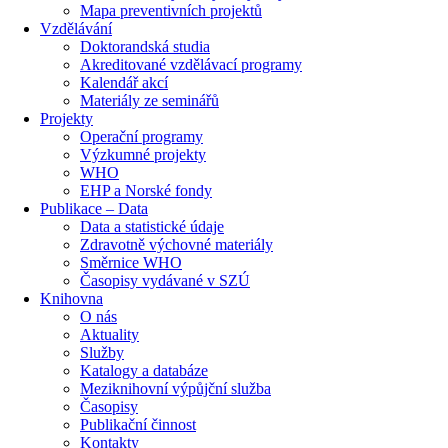
Mapa preventivních projektů
Vzdělávání
Doktorandská studia
Akreditované vzdělávací programy
Kalendář akcí
Materiály ze seminářů
Projekty
Operační programy
Výzkumné projekty
WHO
EHP a Norské fondy
Publikace – Data
Data a statistické údaje
Zdravotně výchovné materiály
Směrnice WHO
Časopisy vydávané v SZÚ
Knihovna
O nás
Aktuality
Služby
Katalogy a databáze
Meziknihovní výpůjční služba
Časopisy
Publikační činnost
Kontakty