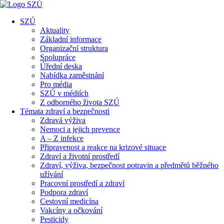
SZÚ
Aktuality
Základní informace
Organizační struktura
Spolupráce
Úřední deska
Nabídka zaměstnání
Pro média
SZÚ v médiích
Z odborného života SZÚ
Témata zdraví a bezpečnosti
Zdravá výživa
Nemoci a jejich prevence
A – Z infekce
Připravenost a reakce na krizové situace
Zdraví a životní prostředí
Zdraví, výživa, bezpečnost potravin a předmětů běžného
užívání
Pracovní prostředí a zdraví
Podpora zdraví
Cestovní medicína
Vakcíny a očkování
Pesticidy