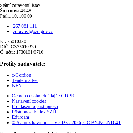
Státní zdravotní ústav
Šrobárova 49/48
Praha 10, 100 00
267 081 111
zdravust@szu.gov.cz
IČ: 75010330
DIČ: CZ75010330
Č. účtu: 1730101/0710
Profily zadavatele:
e-Gordion
Tendermarket
NEN
Ochrana osobních údajů / GDPR
Nastavení cookies
Prohlášení o přístupnosti
Přístupnost budov SZÚ
Eduroam
© Státní zdravotní ústav 2023 - 2026, CC BY-NC-ND 4.0