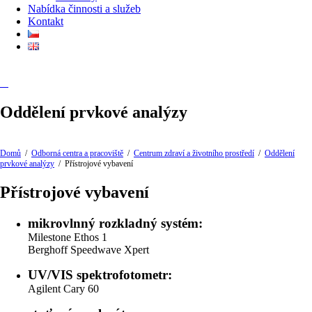
Nabídka činnosti a služeb
Kontakt
Oddělení prvkové analýzy
Domů
/
Odborná centra a pracoviště
/
Centrum zdraví a životního prostředí
/
Oddělení
prvkové analýzy
/
Přístrojové vybavení
Přístrojové vybavení
mikrovlnný rozkladný systém:
Milestone Ethos 1
Berghoff Speedwave Xpert
UV/VIS spektrofotometr:
Agilent Cary 60