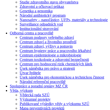
Studie zdravotního stavu obyvatelstva
Zdravotní a očkovací průkaz
Genetika a genomika
Národní antibiotický program
Nanosafety – nanočástice, UFPs, materiály a technologie
Surveillance odpadních vod
Institucionální stravování
Odborná centra a pracoviště
Centrum podpory veřejného zdraví
Centrum zdraví a životního prostředí
Centrum zdraví, výživy a potravin
Centrum hygieny práce a pracovního lékařství
Centrum epidemiologie a mikrobiologie
Centrum toxikologie a zdravotní bezpečnosti
Centrum pro hodnocení rizik chemických látek
Úsek náměstka pro právo a strategii
Útvar ředitele
Úsek náměstka pro ekonomickou a technickou činnost
Národní referenční pracoviště
Spolupráce a poradní orgány MZ ČR
Věda, výzkum
Vědecká rada SZÚ
Výzkumné projekty
Publikované výsledky vědy a výzkumu SZÚ
Mapa preventivních projektů