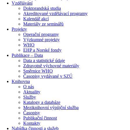
Vzdělávání
Doktorandská studia
Akreditované vzdělávací programy
Kalendář akcí
Materiály ze seminářů
Projekty
Operační programy
Výzkumné projekty
WHO
EHP a Norské fondy
Publikace – Data
Data a statistické údaje
Zdravotně výchovné materiály
Směrnice WHO
Časopisy vydávané v SZÚ
Knihovna
O nás
Aktuality
Služby
Katalogy a databáze
Meziknihovní výpůjční služba
Časopisy
Publikační činnost
Kontakty
Nabídka činnosti a služeb