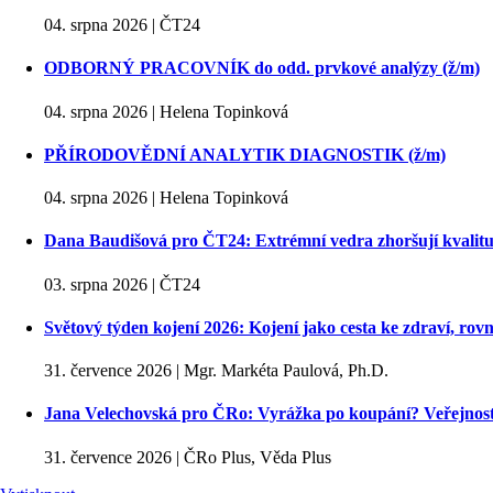
04. srpna 2026 | ČT24
ODBORNÝ PRACOVNÍK do odd. prvkové analýzy (ž/m)
04. srpna 2026 | Helena Topinková
PŘÍRODOVĚDNÍ ANALYTIK DIAGNOSTIK (ž/m)
04. srpna 2026 | Helena Topinková
Dana Baudišová pro ČT24: Extrémní vedra zhoršují kvalitu
03. srpna 2026 | ČT24
Světový týden kojení 2026: Kojení jako cesta ke zdraví, rovn
31. července 2026 | Mgr. Markéta Paulová, Ph.D.
Jana Velechovská pro ČRo: Vyrážka po koupání? Veřejnost j
31. července 2026 | ČRo Plus, Věda Plus