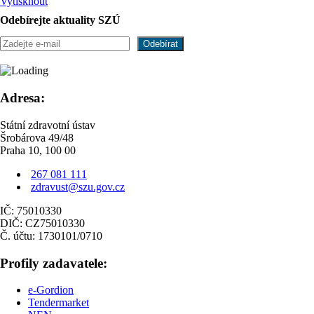
Vytisknout
Odebírejte aktuality SZÚ
Adresa:
Státní zdravotní ústav
Šrobárova 49/48
Praha 10, 100 00
267 081 111
zdravust@szu.gov.cz
IČ: 75010330
DIČ: CZ75010330
Č. účtu: 1730101/0710
Profily zadavatele:
e-Gordion
Tendermarket