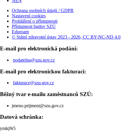
NEN
Ochrana osobních údajů / GDPR
Nastavení cookies
Prohlášení o přístupnosti
Přístupnost budov SZÚ
Eduroam
© Státní zdravotní ústav 2023 - 2026, CC BY-NC-ND 4.0
E-mail pro elektronická podání:
podatelna@szu.gov.cz
E-mail pro elektronickou fakturaci:
fakturace@szu.gov.cz
Běžný tvar e-mailu zaměstnanců SZÚ:
jmeno.prijmeni@szu.gov.cz
Datová schránka:
ymkj9r5