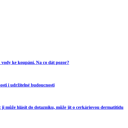
 vody ke koupání. Na co dát pozor?
osti i udržitelné budoucnosti
i může hlásit do dotazníku, může jít o cerkáriovou dermatitidu