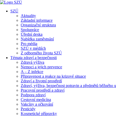
SZÚ
Aktuality
Základní informace
Organizační struktura
Spolupráce
Úřední deska
Nabídka zaměstnání
Pro média
SZÚ v médiích
Z odborného života SZÚ
Témata zdraví a bezpečnosti
Zdravá výživa
Nemoci a jejich prevence
A – Z infekce
Připravenost a reakce na krizové situace
Zdraví a životní prostředí
Zdraví, výživa, bezpečnost potravin a předmětů běžného u
Pracovní prostředí a zdraví
Podpora zdraví
Cestovní medicína
Vakcíny a očkování
Pesticidy
Kosmetické přípravky