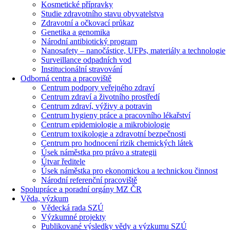
Kosmetické přípravky
Studie zdravotního stavu obyvatelstva
Zdravotní a očkovací průkaz
Genetika a genomika
Národní antibiotický program
Nanosafety – nanočástice, UFPs, materiály a technologie
Surveillance odpadních vod
Institucionální stravování
Odborná centra a pracoviště
Centrum podpory veřejného zdraví
Centrum zdraví a životního prostředí
Centrum zdraví, výživy a potravin
Centrum hygieny práce a pracovního lékařství
Centrum epidemiologie a mikrobiologie
Centrum toxikologie a zdravotní bezpečnosti
Centrum pro hodnocení rizik chemických látek
Úsek náměstka pro právo a strategii
Útvar ředitele
Úsek náměstka pro ekonomickou a technickou činnost
Národní referenční pracoviště
Spolupráce a poradní orgány MZ ČR
Věda, výzkum
Vědecká rada SZÚ
Výzkumné projekty
Publikované výsledky vědy a výzkumu SZÚ