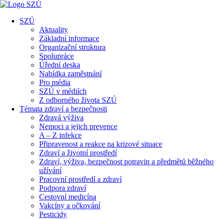
SZÚ
Aktuality
Základní informace
Organizační struktura
Spolupráce
Úřední deska
Nabídka zaměstnání
Pro média
SZÚ v médiích
Z odborného života SZÚ
Témata zdraví a bezpečnosti
Zdravá výživa
Nemoci a jejich prevence
A – Z infekce
Připravenost a reakce na krizové situace
Zdraví a životní prostředí
Zdraví, výživa, bezpečnost potravin a předmětů běžného
užívání
Pracovní prostředí a zdraví
Podpora zdraví
Cestovní medicína
Vakcíny a očkování
Pesticidy