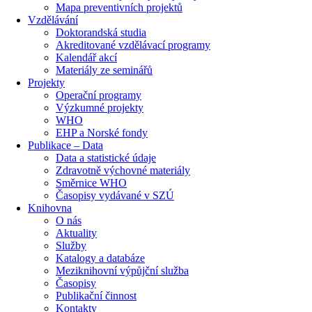
Mapa preventivních projektů
Vzdělávání
Doktorandská studia
Akreditované vzdělávací programy
Kalendář akcí
Materiály ze seminářů
Projekty
Operační programy
Výzkumné projekty
WHO
EHP a Norské fondy
Publikace – Data
Data a statistické údaje
Zdravotně výchovné materiály
Směrnice WHO
Časopisy vydávané v SZÚ
Knihovna
O nás
Aktuality
Služby
Katalogy a databáze
Meziknihovní výpůjční služba
Časopisy
Publikační činnost
Kontakty