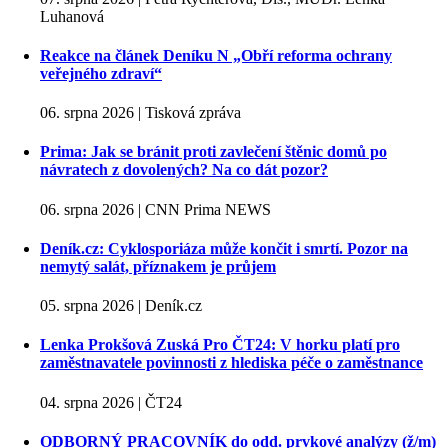
Luhanová
Reakce na článek Deníku N „Obří reforma ochrany
veřejného zdraví“
06. srpna 2026 | Tisková zpráva
Prima: Jak se bránit proti zavlečení štěnic domů po
návratech z dovolených? Na co dát pozor?
06. srpna 2026 | CNN Prima NEWS
Deník.cz: Cyklosporiáza může končit i smrtí. Pozor na
nemytý salát, příznakem je průjem
05. srpna 2026 | Deník.cz
Lenka Prokšová Zuská Pro ČT24: V horku platí pro
zaměstnavatele povinnosti z hlediska péče o zaměstnance
04. srpna 2026 | ČT24
ODBORNÝ PRACOVNÍK do odd. prvkové analýzy (ž/m)