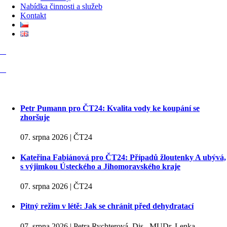
Nabídka činnosti a služeb
Kontakt
Petr Pumann pro ČT24: Kvalita vody ke koupání se
zhoršuje
07. srpna 2026 | ČT24
Kateřina Fabiánová pro ČT24: Případů žloutenky A ubývá,
s výjimkou Ústeckého a Jihomoravského kraje
07. srpna 2026 | ČT24
Pitný režim v létě: Jak se chránit před dehydratací
07. srpna 2026 | Petra Rychterová, Dis., MUDr. Lenka