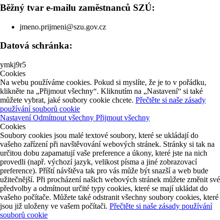
Běžný tvar e-mailu zaměstnanců SZÚ:
jmeno.prijmeni@szu.gov.cz
Datová schránka:
ymkj9r5
Cookies
Na webu používáme cookies. Pokud si myslíte, že je to v pořádku,
klikněte na „Přijmout všechny“. Kliknutím na „Nastavení“ si také
můžete vybrat, jaké soubory cookie chcete.
Přečtěte si naše zásady
používání souborů cookie
Nastavení
Odmítnout všechny
Přijmout všechny
Cookies
Soubory cookies jsou malé textové soubory, které se ukládají do
vašeho zařízení při navštěvování webových stránek. Stránky si tak na
určitou dobu zapamatují vaše preference a úkony, které jste na nich
provedli (např. výchozí jazyk, velikost písma a jiné zobrazovací
preference). Příští návštěva tak pro vás může být snazší a web bude
užitečnější. Při procházení našich webových stránek můžete změnit své
předvolby a odmítnout určité typy cookies, které se mají ukládat do
vašeho počítače. Můžete také odstranit všechny soubory cookies, které
jsou již uloženy ve vašem počítači.
Přečtěte si naše zásady používání
souborů cookie