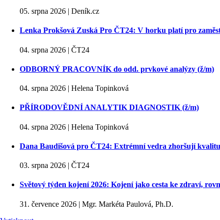
05. srpna 2026 | Deník.cz
Lenka Prokšová Zuská Pro ČT24: V horku platí pro zaměstn
04. srpna 2026 | ČT24
ODBORNÝ PRACOVNÍK do odd. prvkové analýzy (ž/m)
04. srpna 2026 | Helena Topinková
PŘÍRODOVĚDNÍ ANALYTIK DIAGNOSTIK (ž/m)
04. srpna 2026 | Helena Topinková
Dana Baudišová pro ČT24: Extrémní vedra zhoršují kvalitu
03. srpna 2026 | ČT24
Světový týden kojení 2026: Kojení jako cesta ke zdraví, rovn
31. července 2026 | Mgr. Markéta Paulová, Ph.D.