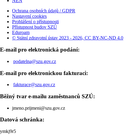
NEN
Ochrana osobních údajů / GDPR
Nastavení cookies
Prohlášení o přístupnosti
Přístupnost budov SZÚ
Eduroam
© Státní zdravotní ústav 2023 - 2026, CC BY-NC-ND 4.0
E-mail pro elektronická podání:
podatelna@szu.gov.cz
E-mail pro elektronickou fakturaci:
fakturace@szu.gov.cz
Běžný tvar e-mailu zaměstnanců SZÚ:
jmeno.prijmeni@szu.gov.cz
Datová schránka:
ymkj9r5