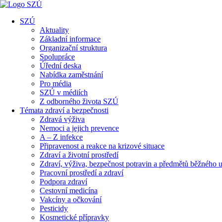
SZÚ
Aktuality
Základní informace
Organizační struktura
Spolupráce
Úřední deska
Nabídka zaměstnání
Pro média
SZÚ v médiích
Z odborného života SZÚ
Témata zdraví a bezpečnosti
Zdravá výživa
Nemoci a jejich prevence
A – Z infekce
Připravenost a reakce na krizové situace
Zdraví a životní prostředí
Zdraví, výživa, bezpečnost potravin a předmětů běžného u
Pracovní prostředí a zdraví
Podpora zdraví
Cestovní medicína
Vakcíny a očkování
Pesticidy
Kosmetické přípravky