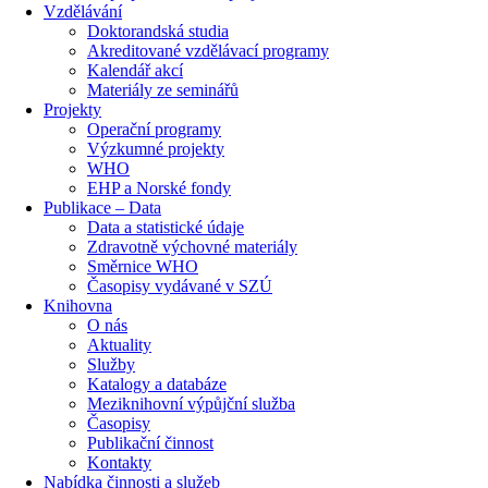
Vzdělávání
Doktorandská studia
Akreditované vzdělávací programy
Kalendář akcí
Materiály ze seminářů
Projekty
Operační programy
Výzkumné projekty
WHO
EHP a Norské fondy
Publikace – Data
Data a statistické údaje
Zdravotně výchovné materiály
Směrnice WHO
Časopisy vydávané v SZÚ
Knihovna
O nás
Aktuality
Služby
Katalogy a databáze
Meziknihovní výpůjční služba
Časopisy
Publikační činnost
Kontakty
Nabídka činnosti a služeb