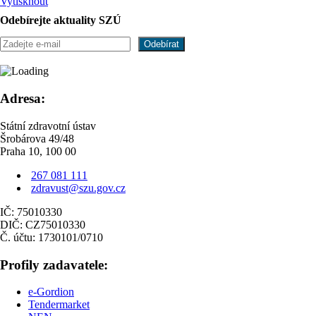
Vytisknout
Odebírejte aktuality SZÚ
Adresa:
Státní zdravotní ústav
Šrobárova 49/48
Praha 10, 100 00
267 081 111
zdravust@szu.gov.cz
IČ: 75010330
DIČ: CZ75010330
Č. účtu: 1730101/0710
Profily zadavatele:
e-Gordion
Tendermarket