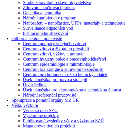
Studie zdravotního stavu obyvatelstva
Zdravotní a očkovací průkaz
Genetika a genomika
Národní antibiotický program
Nanosafety – nanočástice, UFPs, materiály a technologie
Surveillance odpadních vod
Institucionální stravování
Odborná centra a pracoviště
Centrum podpory veřejného zdraví
Centrum zdraví a životního prostředí
Centrum zdraví, výživy a potravin
Centrum hygieny práce a pracovního lékařství
Centrum epidemiologie a mikrobiologie
Centrum toxikologie a zdravotní bezpečnosti
Centrum pro hodnocení rizik chemických látek
Úsek náměstka pro právo a strategii
Útvar ředitele
Úsek náměstka pro ekonomickou a technickou činnost
Národní referenční pracoviště
Spolupráce a poradní orgány MZ ČR
Věda, výzkum
Vědecká rada SZÚ
Výzkumné projekty
Publikované výsledky vědy a výzkumu SZÚ
Mapa preventivních projektů