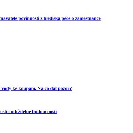
avatele povinnosti z hlediska péče o zaměstnance
 vody ke koupání. Na co dát pozor?
osti i udržitelné budoucnosti