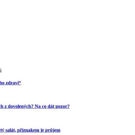
á
ho zdraví“
ech z dovolených? Na co dát pozor?
tý salát, příznakem je průjem