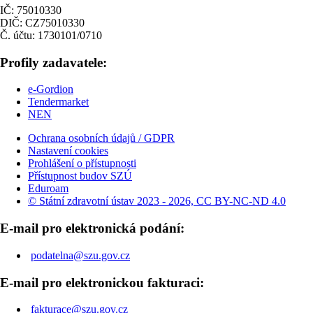
IČ: 75010330
DIČ: CZ75010330
Č. účtu: 1730101/0710
Profily zadavatele:
e-Gordion
Tendermarket
NEN
Ochrana osobních údajů / GDPR
Nastavení cookies
Prohlášení o přístupnosti
Přístupnost budov SZÚ
Eduroam
© Státní zdravotní ústav 2023 - 2026, CC BY-NC-ND 4.0
E-mail pro elektronická podání:
podatelna@szu.gov.cz
E-mail pro elektronickou fakturaci:
fakturace@szu.gov.cz