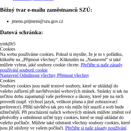
Běžný tvar e-mailu zaměstnanců SZÚ:
jmeno.prijmeni@szu.gov.cz
Datová schránka:
ymkj9r5
Cookies
Na webu používáme cookies. Pokud si myslíte, že je to v pořádku,
klikněte na „Přijmout všechny“. Kliknutím na „Nastavení“ si také
můžete vybrat, jaké soubory cookie chcete.
Přečtěte si naše zásady
používání souborů cookie
Nastavení
Odmítnout všechny
Přijmout všechny
Cookies
Soubory cookies jsou malé textové soubory, které se ukládají do
vašeho zařízení při navštěvování webových stránek. Stránky si tak na
určitou dobu zapamatují vaše preference a úkony, které jste na nich
provedli (např. výchozí jazyk, velikost písma a jiné zobrazovací
preference). Příští návštěva tak pro vás může být snazší a web bude
užitečnější. Při procházení našich webových stránek můžete změnit své
předvolby a odmítnout určité typy cookies, které se mají ukládat do
vašeho počítače. Můžete také odstranit všechny soubory cookies, které
jsou již uloženy ve vašem počítači.
Přečtěte si naše zásady používání