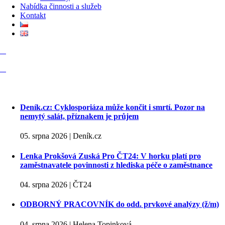
Nabídka činnosti a služeb
Kontakt
Deník.cz: Cyklosporiáza může končit i smrtí. Pozor na
nemytý salát, příznakem je průjem
05. srpna 2026 | Deník.cz
Lenka Prokšová Zuská Pro ČT24: V horku platí pro
zaměstnavatele povinnosti z hlediska péče o zaměstnance
04. srpna 2026 | ČT24
ODBORNÝ PRACOVNÍK do odd. prvkové analýzy (ž/m)
04. srpna 2026 | Helena Topinková