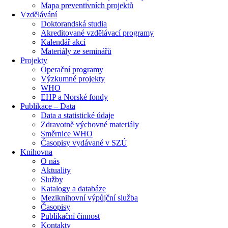
Mapa preventivních projektů
Vzdělávání
Doktorandská studia
Akreditované vzdělávací programy
Kalendář akcí
Materiály ze seminářů
Projekty
Operační programy
Výzkumné projekty
WHO
EHP a Norské fondy
Publikace – Data
Data a statistické údaje
Zdravotně výchovné materiály
Směrnice WHO
Časopisy vydávané v SZÚ
Knihovna
O nás
Aktuality
Služby
Katalogy a databáze
Meziknihovní výpůjční služba
Časopisy
Publikační činnost
Kontakty