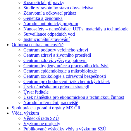
Kosmetické přípravky
Studie zdravotního stavu obyvatelstva
Zdravotní a očkovací průkaz
Genetika a genomika
Národní antibiotický program
Nanosafety – nanočástice, UFPs, materiály a technologie
Surveillance odpadních vod
Institucionální stravování
Odborná centra a pracoviště
Centrum podpory veřejného zdraví
Centrum zdraví a životního prostředí
Centrum zdraví, výživy a potravin
Centrum hygieny práce a pracovního lékařství
Centrum epidemiologie a mikrobiologie
Centrum toxikologie a zdravotní bezpečnosti
Centrum pro hodnocení rizik chemických látek
Úsek náměstka pro právo a strategii
Útvar ředitele
Úsek náměstka pro ekonomickou a technickou činnost
Národní referenční pracoviště
Spolupráce a poradní orgány MZ ČR
Věda, výzkum
Vědecká rada SZÚ
Výzkumné projekty
Publikované výsledky vědy a výzkumu SZÚ