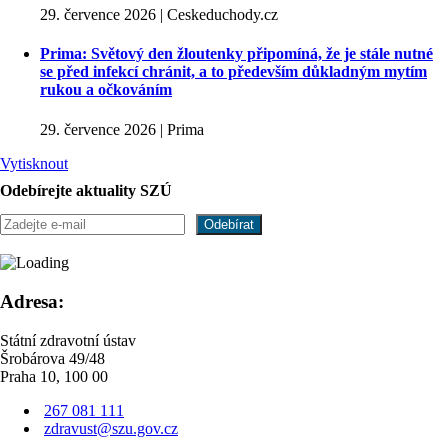
29. července 2026 | Ceskeduchody.cz
Prima: Světový den žloutenky připomíná, že je stále nutné
se před infekcí chránit, a to především důkladným mytím
rukou a očkováním
29. července 2026 | Prima
Vytisknout
Odebírejte aktuality SZÚ
Adresa:
Státní zdravotní ústav
Šrobárova 49/48
Praha 10, 100 00
267 081 111
zdravust@szu.gov.cz