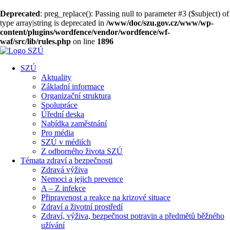
Deprecated
: preg_replace(): Passing null to parameter #3 ($subject) of
type array|string is deprecated in
/www/doc/szu.gov.cz/www/wp-
content/plugins/wordfence/vendor/wordfence/wf-
waf/src/lib/rules.php
on line
1896
SZÚ
Aktuality
Základní informace
Organizační struktura
Spolupráce
Úřední deska
Nabídka zaměstnání
Pro média
SZÚ v médiích
Z odborného života SZÚ
Témata zdraví a bezpečnosti
Zdravá výživa
Nemoci a jejich prevence
A – Z infekce
Připravenost a reakce na krizové situace
Zdraví a životní prostředí
Zdraví, výživa, bezpečnost potravin a předmětů běžného
užívání