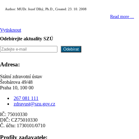
Author: MUDr. Jozef Dlhý, Ph.D.
,
Created: 23. 10. 2008
Read more ...
Vytisknout
Odebírejte aktuality SZÚ
Adresa:
Státní zdravotní ústav
Šrobárova 49/48
Praha 10, 100 00
267 081 111
zdravust@szu.gov.cz
IČ: 75010330
DIČ: CZ75010330
Č. účtu: 1730101/0710
Profily zadavatele: