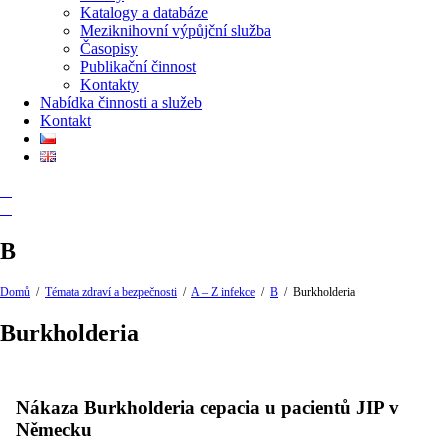
Katalogy a databáze
Meziknihovní výpůjční služba
Časopisy
Publikační činnost
Kontakty
Nabídka činnosti a služeb
Kontakt
B
Domů
/
Témata zdraví a bezpečnosti
/
A – Z infekce
/
B
/
Burkholderia
Burkholderia
Nákaza Burkholderia cepacia u pacientů JIP v
Německu