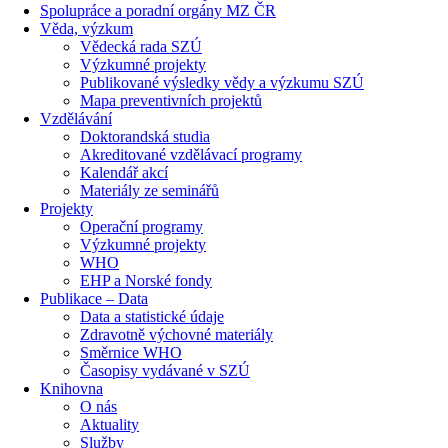
Spolupráce a poradní orgány MZ ČR
Věda, výzkum
Vědecká rada SZÚ
Výzkumné projekty
Publikované výsledky vědy a výzkumu SZÚ
Mapa preventivních projektů
Vzdělávání
Doktorandská studia
Akreditované vzdělávací programy
Kalendář akcí
Materiály ze seminářů
Projekty
Operační programy
Výzkumné projekty
WHO
EHP a Norské fondy
Publikace – Data
Data a statistické údaje
Zdravotně výchovné materiály
Směrnice WHO
Časopisy vydávané v SZÚ
Knihovna
O nás
Aktuality
Služby