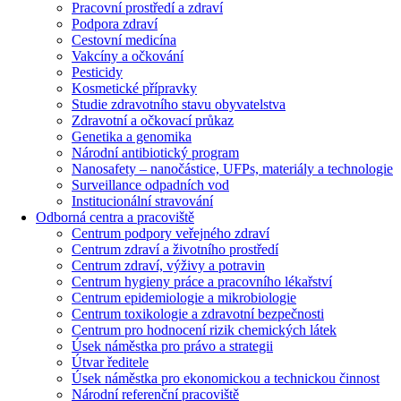
Pracovní prostředí a zdraví
Podpora zdraví
Cestovní medicína
Vakcíny a očkování
Pesticidy
Kosmetické přípravky
Studie zdravotního stavu obyvatelstva
Zdravotní a očkovací průkaz
Genetika a genomika
Národní antibiotický program
Nanosafety – nanočástice, UFPs, materiály a technologie
Surveillance odpadních vod
Institucionální stravování
Odborná centra a pracoviště
Centrum podpory veřejného zdraví
Centrum zdraví a životního prostředí
Centrum zdraví, výživy a potravin
Centrum hygieny práce a pracovního lékařství
Centrum epidemiologie a mikrobiologie
Centrum toxikologie a zdravotní bezpečnosti
Centrum pro hodnocení rizik chemických látek
Úsek náměstka pro právo a strategii
Útvar ředitele
Úsek náměstka pro ekonomickou a technickou činnost
Národní referenční pracoviště