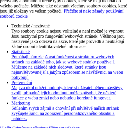
předvolby a odmítnout určité typy cookies, které se mají ukládat do
vašeho počítače. Můžete také odstranit všechny soubory cookies, které
jsou již uloženy ve vašem počítači.
Přečtěte si naše zásady používání
souborů cookie
Technické / nezbytné
Tyto soubory cookie nejsou volitelné a není možné je vypnout.
Jsou nezbytné pro fungování webových stránek. Většinou jsou
nastavené jako odezva na akce, které jste provedli a neukládají
žádné osobní identifikovatelné informace.
Statistické
Pomáhají nám zlepšovat funkčnost a strukturu webových
stránek na základě toho, jak se webové stránky používají.
Můžeme na základě nich sledovat, které stránky jsou
nejnavštěvovanější a jakým způsobem se návštěvnici na webu
pohybují.
Preferenční
Mají za úkol udržet hodnoty, které si uživatel během návštěvy
zvolil, případně jejich odmítnutí může způsobit, že některé
funkce z webu zmizí nebo nebudou korektně fungovat.
Marketing
Sdílením svých zájmů a chování při návštěvě našich stránek
zvyšujete šanci na zobrazení personalizovaného obsahu a
nabídek.