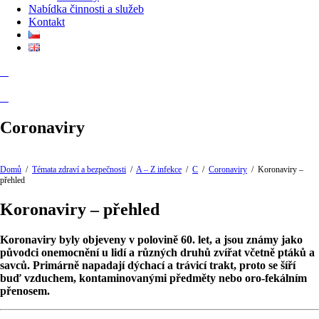
Nabídka činnosti a služeb
Kontakt
Coronaviry
Domů
/
Témata zdraví a bezpečnosti
/
A – Z infekce
/
C
/
Coronaviry
/
Koronaviry –
přehled
Koronaviry – přehled
Koronaviry byly objeveny v polovině 60. let, a jsou známy jako
původci onemocnění u lidí a různých druhů zvířat včetně ptáků a
savců. Primárně napadají dýchací a trávicí trakt, proto se šíří
buď vzduchem, kontaminovanými předměty nebo oro-fekálním
přenosem.