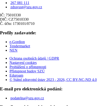
267 081 111
zdravust@szu.gov.cz
IČ: 75010330
DIČ: CZ75010330
Č. účtu: 1730101/0710
Profily zadavatele:
e-Gordion
Tendermarket
NEN
Ochrana osobních údajů / GDPR
Nastavení cookies
Prohlášení o přístupnosti
Přístupnost budov SZÚ
Eduroam
© Státní zdravotní ústav 2023 - 2026, CC BY-NC-ND 4.0
E-mail pro elektronická podání:
podatelna@szu.gov.cz