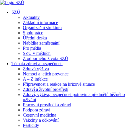
SZÚ
Aktuality
Základní informace
Organizační struktura
Spolupráce
Úřední deska
Nabídka zaměstnání
Pro média
SZÚ v médiích
Z odborného života SZÚ
Témata zdraví a bezpečnosti
Zdravá výživa
Nemoci a jejich prevence
A – Z infekce
Připravenost a reakce na krizové situace
Zdraví a životní prostředí
Zdraví, výživa, bezpečnost potravin a předmětů běžného
užívání
Pracovní prostředí a zdraví
Podpora zdraví
Cestovní medicína
Vakcíny a očkování
Pesticidy