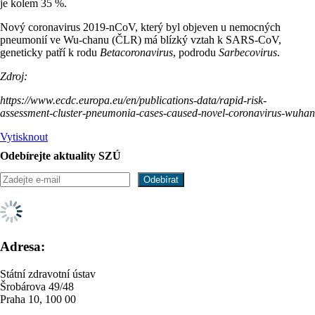
je kolem 35 %.
Nový coronavirus 2019-nCoV, který byl objeven u nemocných
pneumonií ve Wu-chanu (ČLR) má blízký vztah k SARS-CoV,
geneticky patří k rodu
Betacoronavirus
, podrodu
Sarbecovirus
.
Zdroj:
https://www.ecdc.europa.eu/en/publications-data/rapid-risk-
assessment-cluster-pneumonia-cases-caused-novel-coronavirus-wuhan
Vytisknout
Odebírejte aktuality SZÚ
Adresa:
Státní zdravotní ústav
Šrobárova 49/48
Praha 10, 100 00