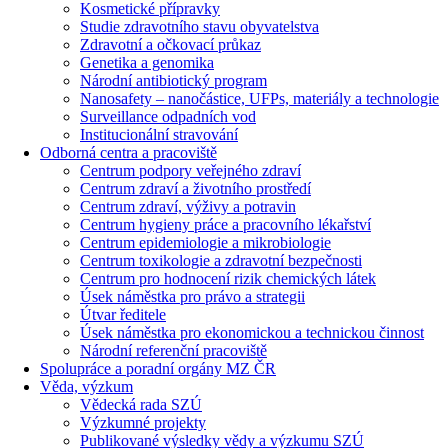
Kosmetické přípravky
Studie zdravotního stavu obyvatelstva
Zdravotní a očkovací průkaz
Genetika a genomika
Národní antibiotický program
Nanosafety – nanočástice, UFPs, materiály a technologie
Surveillance odpadních vod
Institucionální stravování
Odborná centra a pracoviště
Centrum podpory veřejného zdraví
Centrum zdraví a životního prostředí
Centrum zdraví, výživy a potravin
Centrum hygieny práce a pracovního lékařství
Centrum epidemiologie a mikrobiologie
Centrum toxikologie a zdravotní bezpečnosti
Centrum pro hodnocení rizik chemických látek
Úsek náměstka pro právo a strategii
Útvar ředitele
Úsek náměstka pro ekonomickou a technickou činnost
Národní referenční pracoviště
Spolupráce a poradní orgány MZ ČR
Věda, výzkum
Vědecká rada SZÚ
Výzkumné projekty
Publikované výsledky vědy a výzkumu SZÚ