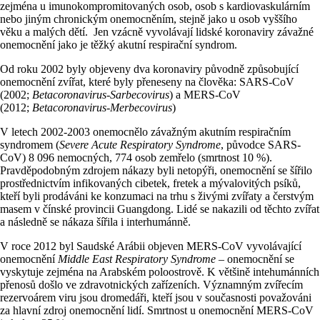
zejména u imunokompromitovaných osob, osob s kardiovaskulárním
nebo jiným chronickým onemocněním, stejně jako u osob vyššího
věku a malých dětí. Jen vzácně vyvolávají lidské koronaviry závažné
onemocnění jako je těžký akutní respirační syndrom.
Od roku 2002 byly objeveny dva koronaviry původně způsobující
onemocnění zvířat, které byly přeneseny na člověka: SARS-CoV
(2002;
Betacoronavirus-Sarbecovirus
) a MERS-CoV
(2012;
Betacoronavirus-Merbecovirus
)
V letech 2002-2003 onemocnělo závažným akutním respiračním
syndromem (
Severe Acute Respiratory Syndrome
, původce SARS-
CoV) 8 096 nemocných, 774 osob zemřelo (smrtnost 10 %).
Pravděpodobným zdrojem nákazy byli netopýři, onemocnění se šířilo
prostřednictvím infikovaných cibetek, fretek a mývalovitých psíků,
kteří byli prodáváni ke konzumaci na trhu s živými zvířaty a čerstvým
masem v čínské provincii Guangdong. Lidé se nakazili od těchto zvířat
a následně se nákaza šířila i interhumánně.
V roce 2012 byl
Saudské Arábii objeven MERS-CoV vyvolávající
onemocnění
Middle East Respiratory Syndrome
– onemocnění se
vyskytuje zejména na Arabském poloostrově. K většině intehumánních
přenosů došlo ve zdravotnických zařízeních. Významným zvířecím
rezervoárem viru jsou dromedáři, kteří jsou v současnosti považováni
za hlavní zdroj onemocnění lidí. Smrtnost u onemocnění MERS-CoV