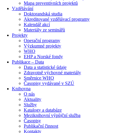
Mapa preventivních projektů
Vzdělávání
Doktorandská studia
Akreditované vzdělávací programy
Kalendář akcí
Materiály ze seminářů
Projekty
Operační programy
Výzkumné projekty
WHO
EHP a Norské fondy
Publikace – Data
Data a statistické údaje
Zdravotně výchovné materiály
Směrnice WHO
Časopisy vydávané v SZÚ
Knihovna
O nás
Aktuality
Služby
Katalogy a databáze
Meziknihovní výpůjční služba
Časopisy
Publikační činnost
Kontakty