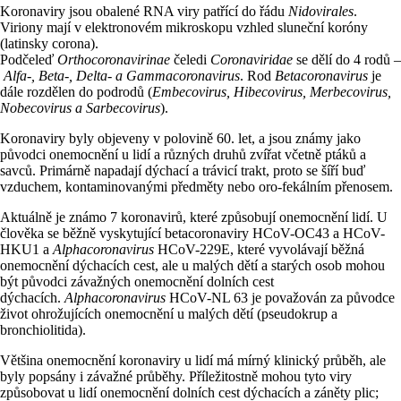
Koronaviry jsou obalené RNA viry patřící do řádu
Nidovirales
.
Viriony mají v elektronovém mikroskopu vzhled sluneční koróny
(latinsky corona).
Podčeleď
Orthocoronavirinae
čeledi
Coronaviridae
se dělí do 4 rodů –
Alfa-, Beta-, Delta- a Gammacoronavirus
. Rod
Betacoronavirus
je
dále rozdělen do podrodů (
Embecovirus, Hibecovirus, Merbecovirus,
Nobecovirus a Sarbecovirus
).
Koronaviry byly objeveny v polovině 60. let, a jsou známy jako
původci onemocnění u lidí a různých druhů zvířat včetně ptáků a
savců. Primárně napadají dýchací a trávicí trakt, proto se šíří buď
vzduchem, kontaminovanými předměty nebo oro-fekálním přenosem.
Aktuálně je známo 7 koronavirů, které způsobují onemocnění lidí. U
člověka se běžně vyskytující betacoronaviry HCoV-OC43 a HCoV-
HKU1 a
Alphacoronavirus
HCoV-229E, které vyvolávají běžná
onemocnění dýchacích cest, ale u malých dětí a starých osob mohou
být původci závažných onemocnění dolních cest
dýchacích.
Alphacoronavirus
HCoV-NL 63 je považován za původce
život ohrožujících onemocnění u malých dětí (pseudokrup a
bronchiolitida).
Většina onemocnění koronaviry u lidí má mírný klinický průběh, ale
byly popsány i závažné průběhy. Příležitostně mohou tyto viry
způsobovat u lidí onemocnění dolních cest dýchacích a záněty plic;