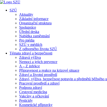
SZÚ
Aktuality
Základní informace
Organizační struktura
Spolupráce
Úřední deska
Nabídka zaměstnání
Pro média
SZÚ v médiích
Z odborného života SZÚ
Témata zdraví a bezpečnosti
Zdravá výživa
Nemoci a jejich prevence
A – Z infekce
Připravenost a reakce na krizové situace
Zdraví a životní prostředí
Zdraví, výživa, bezpečnost potravin a předmětů běžného u
Pracovní prostředí a zdraví
Podpora zdraví
Cestovní medicína
Vakcíny a očkování
Pesticidy
Kosmetické přípravky