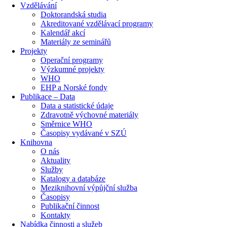
Vzdělávání
Doktorandská studia
Akreditované vzdělávací programy
Kalendář akcí
Materiály ze seminářů
Projekty
Operační programy
Výzkumné projekty
WHO
EHP a Norské fondy
Publikace – Data
Data a statistické údaje
Zdravotně výchovné materiály
Směrnice WHO
Časopisy vydávané v SZÚ
Knihovna
O nás
Aktuality
Služby
Katalogy a databáze
Meziknihovní výpůjční služba
Časopisy
Publikační činnost
Kontakty
Nabídka činnosti a služeb