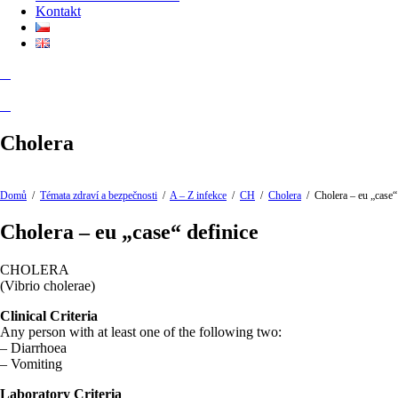
Kontakt
Cholera
Domů
/
Témata zdraví a bezpečnosti
/
A – Z infekce
/
CH
/
Cholera
/
Cholera – eu „case“
Cholera – eu „case“ definice
CHOLERA
(Vibrio cholerae)
Clinical Criteria
Any person with at least one of the following two:
– Diarrhoea
– Vomiting
Laboratory Criteria