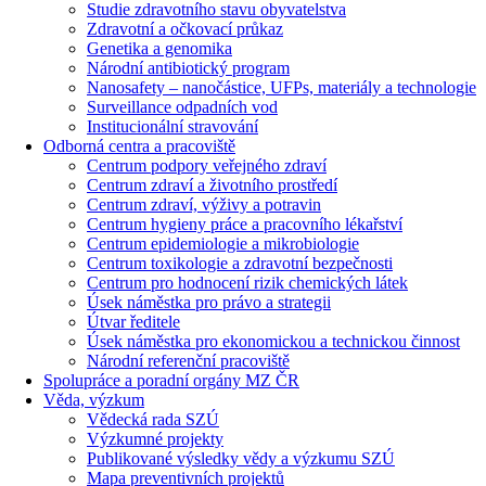
Studie zdravotního stavu obyvatelstva
Zdravotní a očkovací průkaz
Genetika a genomika
Národní antibiotický program
Nanosafety – nanočástice, UFPs, materiály a technologie
Surveillance odpadních vod
Institucionální stravování
Odborná centra a pracoviště
Centrum podpory veřejného zdraví
Centrum zdraví a životního prostředí
Centrum zdraví, výživy a potravin
Centrum hygieny práce a pracovního lékařství
Centrum epidemiologie a mikrobiologie
Centrum toxikologie a zdravotní bezpečnosti
Centrum pro hodnocení rizik chemických látek
Úsek náměstka pro právo a strategii
Útvar ředitele
Úsek náměstka pro ekonomickou a technickou činnost
Národní referenční pracoviště
Spolupráce a poradní orgány MZ ČR
Věda, výzkum
Vědecká rada SZÚ
Výzkumné projekty
Publikované výsledky vědy a výzkumu SZÚ
Mapa preventivních projektů