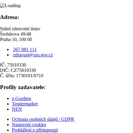
Adresa:
Státní zdravotní ústav
Šrobárova 49/48
Praha 10, 100 00
267 081 111
zdravust@szu.gov.cz
IČ: 75010330
DIČ: CZ75010330
Č. účtu: 1730101/0710
Profily zadavatele:
e-Gordion
Tendermarket
NEN
Ochrana osobních údajů / GDPR
Nastavení cookies
Prohlášení o přístupnosti