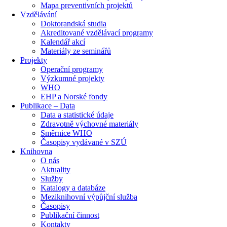
Mapa preventivních projektů
Vzdělávání
Doktorandská studia
Akreditované vzdělávací programy
Kalendář akcí
Materiály ze seminářů
Projekty
Operační programy
Výzkumné projekty
WHO
EHP a Norské fondy
Publikace – Data
Data a statistické údaje
Zdravotně výchovné materiály
Směrnice WHO
Časopisy vydávané v SZÚ
Knihovna
O nás
Aktuality
Služby
Katalogy a databáze
Meziknihovní výpůjční služba
Časopisy
Publikační činnost
Kontakty