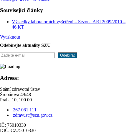
Související články
Výsledky laboratorních vyšetření – Sezóna ARI 2009/2010 –
46.KT
Vytisknout
Odebírejte aktuality SZÚ
Adresa:
Státní zdravotní ústav
Šrobárova 49/48
Praha 10, 100 00
267 081 111
zdravust@szu.gov.cz
IČ: 75010330
DIČ: CZ75010330