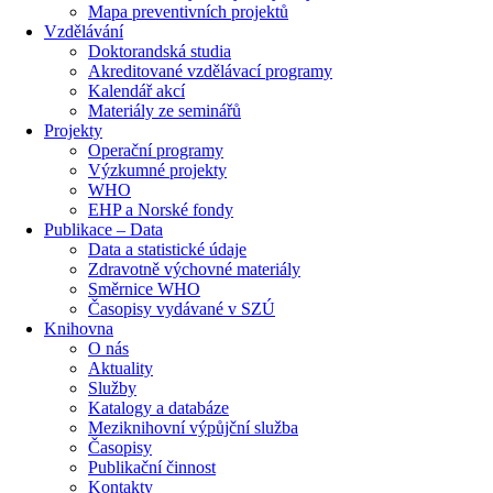
Mapa preventivních projektů
Vzdělávání
Doktorandská studia
Akreditované vzdělávací programy
Kalendář akcí
Materiály ze seminářů
Projekty
Operační programy
Výzkumné projekty
WHO
EHP a Norské fondy
Publikace – Data
Data a statistické údaje
Zdravotně výchovné materiály
Směrnice WHO
Časopisy vydávané v SZÚ
Knihovna
O nás
Aktuality
Služby
Katalogy a databáze
Meziknihovní výpůjční služba
Časopisy
Publikační činnost
Kontakty