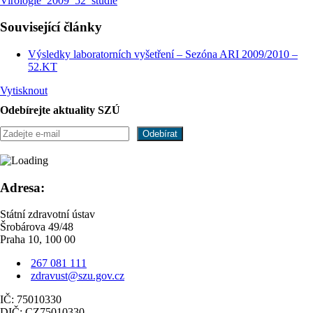
Virologie_2009_52_studie
Související články
Výsledky laboratorních vyšetření – Sezóna ARI 2009/2010 –
52.KT
Vytisknout
Odebírejte aktuality SZÚ
Adresa:
Státní zdravotní ústav
Šrobárova 49/48
Praha 10, 100 00
267 081 111
zdravust@szu.gov.cz
IČ: 75010330
DIČ: CZ75010330