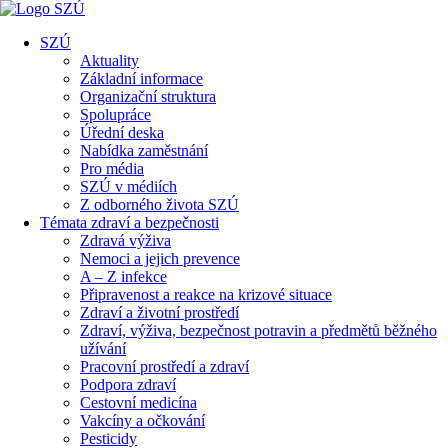
SZÚ
Aktuality
Základní informace
Organizační struktura
Spolupráce
Úřední deska
Nabídka zaměstnání
Pro média
SZÚ v médiích
Z odborného života SZÚ
Témata zdraví a bezpečnosti
Zdravá výživa
Nemoci a jejich prevence
A – Z infekce
Připravenost a reakce na krizové situace
Zdraví a životní prostředí
Zdraví, výživa, bezpečnost potravin a předmětů běžného
užívání
Pracovní prostředí a zdraví
Podpora zdraví
Cestovní medicína
Vakcíny a očkování
Pesticidy