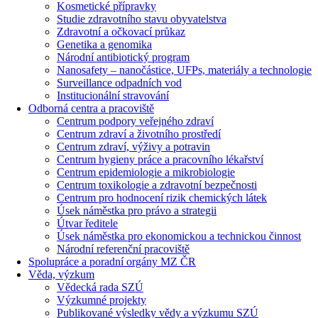
Kosmetické přípravky
Studie zdravotního stavu obyvatelstva
Zdravotní a očkovací průkaz
Genetika a genomika
Národní antibiotický program
Nanosafety – nanočástice, UFPs, materiály a technologie
Surveillance odpadních vod
Institucionální stravování
Odborná centra a pracoviště
Centrum podpory veřejného zdraví
Centrum zdraví a životního prostředí
Centrum zdraví, výživy a potravin
Centrum hygieny práce a pracovního lékařství
Centrum epidemiologie a mikrobiologie
Centrum toxikologie a zdravotní bezpečnosti
Centrum pro hodnocení rizik chemických látek
Úsek náměstka pro právo a strategii
Útvar ředitele
Úsek náměstka pro ekonomickou a technickou činnost
Národní referenční pracoviště
Spolupráce a poradní orgány MZ ČR
Věda, výzkum
Vědecká rada SZÚ
Výzkumné projekty
Publikované výsledky vědy a výzkumu SZÚ