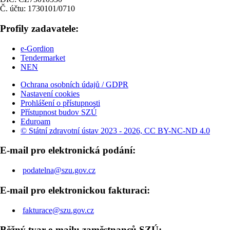
Č. účtu: 1730101/0710
Profily zadavatele:
e-Gordion
Tendermarket
NEN
Ochrana osobních údajů / GDPR
Nastavení cookies
Prohlášení o přístupnosti
Přístupnost budov SZÚ
Eduroam
© Státní zdravotní ústav 2023 - 2026, CC BY-NC-ND 4.0
E-mail pro elektronická podání:
podatelna@szu.gov.cz
E-mail pro elektronickou fakturaci:
fakturace@szu.gov.cz
Běžný tvar e-mailu zaměstnanců SZÚ: