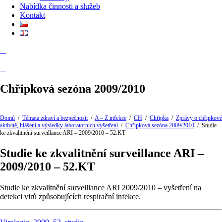
Nabídka činnosti a služeb
Kontakt
Chřipková sezóna 2009/2010
Domů
/
Témata zdraví a bezpečnosti
/
A – Z infekce
/
CH
/
Chřipka
/
Zprávy o chřipkové
aktivitě, hlášení a výsledky laboratorních vyšetření
/
Chřipková sezóna 2009/2010
/
Studie
ke zkvalitnění surveillance ARI – 2009/2010 – 52.KT
Studie ke zkvalitnění surveillance ARI –
2009/2010 – 52.KT
Studie ke zkvalitnění surveillance ARI 2009/2010 – vyšetření na
detekci virů způsobujících respirační infekce.