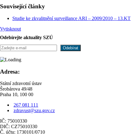
Související články
Studie ke zkvalitnění surveillance ARI – 2009/2010 – 13.KT
Vytisknout
Odebírejte aktuality SZÚ
Adresa:
Státní zdravotní ústav
Šrobárova 49/48
Praha 10, 100 00
267 081 111
zdravust@szu.gov.cz
IČ: 75010330
DIČ: CZ75010330
Č. účtu: 1730101/0710