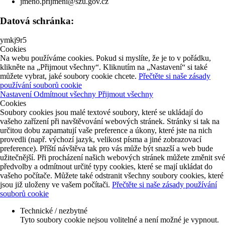
jmeno.prijmeni@szu.gov.cz
Datová schránka:
ymkj9r5
Cookies
Na webu používáme cookies. Pokud si myslíte, že je to v pořádku,
klikněte na „Přijmout všechny“. Kliknutím na „Nastavení“ si také
můžete vybrat, jaké soubory cookie chcete.
Přečtěte si naše zásady
používání souborů cookie
Nastavení
Odmítnout všechny
Přijmout všechny
Cookies
Soubory cookies jsou malé textové soubory, které se ukládají do
vašeho zařízení při navštěvování webových stránek. Stránky si tak na
určitou dobu zapamatují vaše preference a úkony, které jste na nich
provedli (např. výchozí jazyk, velikost písma a jiné zobrazovací
preference). Příští návštěva tak pro vás může být snazší a web bude
užitečnější. Při procházení našich webových stránek můžete změnit své
předvolby a odmítnout určité typy cookies, které se mají ukládat do
vašeho počítače. Můžete také odstranit všechny soubory cookies, které
jsou již uloženy ve vašem počítači.
Přečtěte si naše zásady používání
souborů cookie
Technické / nezbytné
Tyto soubory cookie nejsou volitelné a není možné je vypnout.