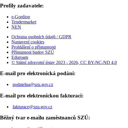
Profily zadavatele:
e-Gordion
Tendermarket
NEN
Ochrana osobních údajů / GDPR
Nastavení cookies
Prohlášení o přístupnosti
Přístupnost budov SZÚ
Eduroam
© Státní zdravotní ústav 2023 - 2026, CC BY-NC-ND 4.0
E-mail pro elektronická podání:
podatelna@szu.gov.cz
E-mail pro elektronickou fakturaci:
fakturace@szu.gov.cz
Běžný tvar e-mailu zaměstnanců SZÚ: