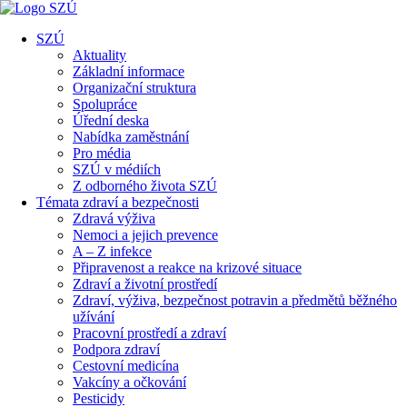
SZÚ
Aktuality
Základní informace
Organizační struktura
Spolupráce
Úřední deska
Nabídka zaměstnání
Pro média
SZÚ v médiích
Z odborného života SZÚ
Témata zdraví a bezpečnosti
Zdravá výživa
Nemoci a jejich prevence
A – Z infekce
Připravenost a reakce na krizové situace
Zdraví a životní prostředí
Zdraví, výživa, bezpečnost potravin a předmětů běžného
užívání
Pracovní prostředí a zdraví
Podpora zdraví
Cestovní medicína
Vakcíny a očkování
Pesticidy