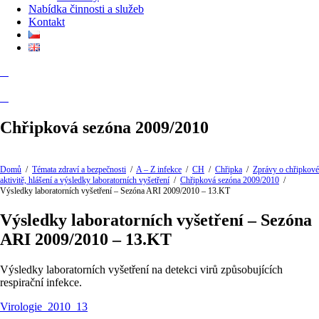
Nabídka činnosti a služeb
Kontakt
Chřipková sezóna 2009/2010
Domů
/
Témata zdraví a bezpečnosti
/
A – Z infekce
/
CH
/
Chřipka
/
Zprávy o chřipkové
aktivitě, hlášení a výsledky laboratorních vyšetření
/
Chřipková sezóna 2009/2010
/
Výsledky laboratorních vyšetření – Sezóna ARI 2009/2010 – 13.KT
Výsledky laboratorních vyšetření – Sezóna
ARI 2009/2010 – 13.KT
Výsledky laboratorních vyšetření na detekci virů způsobujících
respirační infekce.
Virologie_2010_13