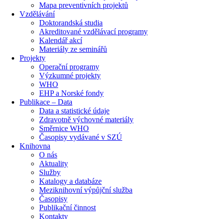
Mapa preventivních projektů
Vzdělávání
Doktorandská studia
Akreditované vzdělávací programy
Kalendář akcí
Materiály ze seminářů
Projekty
Operační programy
Výzkumné projekty
WHO
EHP a Norské fondy
Publikace – Data
Data a statistické údaje
Zdravotně výchovné materiály
Směrnice WHO
Časopisy vydávané v SZÚ
Knihovna
O nás
Aktuality
Služby
Katalogy a databáze
Meziknihovní výpůjční služba
Časopisy
Publikační činnost
Kontakty