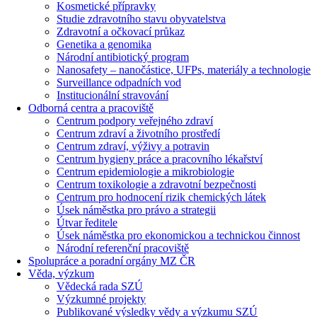
Kosmetické přípravky
Studie zdravotního stavu obyvatelstva
Zdravotní a očkovací průkaz
Genetika a genomika
Národní antibiotický program
Nanosafety – nanočástice, UFPs, materiály a technologie
Surveillance odpadních vod
Institucionální stravování
Odborná centra a pracoviště
Centrum podpory veřejného zdraví
Centrum zdraví a životního prostředí
Centrum zdraví, výživy a potravin
Centrum hygieny práce a pracovního lékařství
Centrum epidemiologie a mikrobiologie
Centrum toxikologie a zdravotní bezpečnosti
Centrum pro hodnocení rizik chemických látek
Úsek náměstka pro právo a strategii
Útvar ředitele
Úsek náměstka pro ekonomickou a technickou činnost
Národní referenční pracoviště
Spolupráce a poradní orgány MZ ČR
Věda, výzkum
Vědecká rada SZÚ
Výzkumné projekty
Publikované výsledky vědy a výzkumu SZÚ