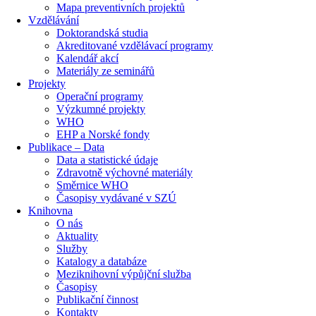
Mapa preventivních projektů
Vzdělávání
Doktorandská studia
Akreditované vzdělávací programy
Kalendář akcí
Materiály ze seminářů
Projekty
Operační programy
Výzkumné projekty
WHO
EHP a Norské fondy
Publikace – Data
Data a statistické údaje
Zdravotně výchovné materiály
Směrnice WHO
Časopisy vydávané v SZÚ
Knihovna
O nás
Aktuality
Služby
Katalogy a databáze
Meziknihovní výpůjční služba
Časopisy
Publikační činnost
Kontakty