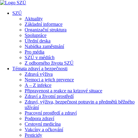
SZÚ
Aktuality
Základní informace
Organizační struktura
Spolupráce
Úřední deska
Nabídka zaměstnání
Pro média
SZÚ v médiích
Z odborného života SZÚ
Témata zdraví a bezpečnosti
Zdravá výživa
Nemoci a jejich prevence
A – Z infekce
Připravenost a reakce na krizové situace
Zdraví a životní prostředí
Zdraví, výživa, bezpečnost potravin a předmětů běžného
užívání
Pracovní prostředí a zdraví
Podpora zdraví
Cestovní medicína
Vakcíny a očkování
Pesticidy