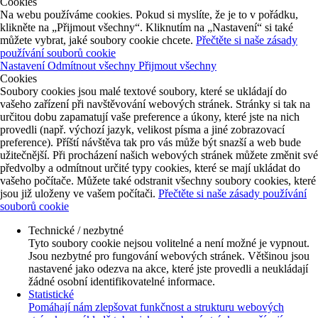
Cookies
Na webu používáme cookies. Pokud si myslíte, že je to v pořádku,
klikněte na „Přijmout všechny“. Kliknutím na „Nastavení“ si také
můžete vybrat, jaké soubory cookie chcete.
Přečtěte si naše zásady
používání souborů cookie
Nastavení
Odmítnout všechny
Přijmout všechny
Cookies
Soubory cookies jsou malé textové soubory, které se ukládají do
vašeho zařízení při navštěvování webových stránek. Stránky si tak na
určitou dobu zapamatují vaše preference a úkony, které jste na nich
provedli (např. výchozí jazyk, velikost písma a jiné zobrazovací
preference). Příští návštěva tak pro vás může být snazší a web bude
užitečnější. Při procházení našich webových stránek můžete změnit své
předvolby a odmítnout určité typy cookies, které se mají ukládat do
vašeho počítače. Můžete také odstranit všechny soubory cookies, které
jsou již uloženy ve vašem počítači.
Přečtěte si naše zásady používání
souborů cookie
Technické / nezbytné
Tyto soubory cookie nejsou volitelné a není možné je vypnout.
Jsou nezbytné pro fungování webových stránek. Většinou jsou
nastavené jako odezva na akce, které jste provedli a neukládají
žádné osobní identifikovatelné informace.
Statistické
Pomáhají nám zlepšovat funkčnost a strukturu webových