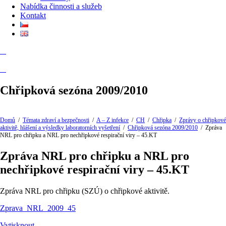
Nabídka činnosti a služeb
Kontakt
Chřipková sezóna 2009/2010
Domů
/
Témata zdraví a bezpečnosti
/
A – Z infekce
/
CH
/
Chřipka
/
Zprávy o chřipkové
aktivitě, hlášení a výsledky laboratorních vyšetření
/
Chřipková sezóna 2009/2010
/
Zpráva
NRL pro chřipku a NRL pro nechřipkové respirační viry – 45.KT
Zpráva NRL pro chřipku a NRL pro
nechřipkové respirační viry – 45.KT
Zpráva NRL pro chřipku (SZÚ) o chřipkové aktivitě.
Zprava_NRL_2009_45
Vytisknout