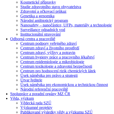
Kosmetické přípravky
Studie zdravotního stavu obyvatelstva
Zdravotní a očkovací průkaz
Genetika a genomika
Národní antibiotický program
Nanosafety – nanočástice, UFPs, materiály a technologie
Surveillance odpadních vod
Institucionální stravování
Odborná centra a pracoviště
Centrum podpory veřejného zdraví
Centrum zdraví a životního prostředí
Centrum zdraví, výživy a potravin
Centrum hygieny práce a pracovního lékařství
Centrum epidemiologie a mikrobiologie
Centrum toxikologie a zdravotní bezpečnosti
Centrum pro hodnocení rizik chemických látek
Úsek náměstka pro právo a strategii
Útvar ředitele
Úsek náměstka pro ekonomickou a technickou činnost
Národní referenční pracoviště
Spolupráce a poradní orgány MZ ČR
Věda, výzkum
Vědecká rada SZÚ
Výzkumné projekty
Publikované výsledky vědy a výzkumu SZÚ