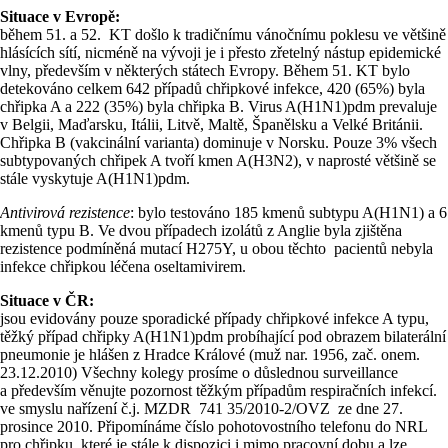
Situace v Evropě:
během 51. a 52. KT došlo k tradičnímu vánočnímu poklesu ve většině
hlásících sítí, nicméně na vývoji je i přesto zřetelný nástup epidemické
vlny, především v některých státech Evropy. Během 51. KT bylo
detekováno celkem 642 případů chřipkové infekce, 420 (65%) byla
chřipka A a 222 (35%) byla chřipka B. Virus A(H1N1)pdm prevaluje
v Belgii, Maďarsku, Itálii, Litvě, Maltě, Španělsku a Velké Británii.
Chřipka B (vakcinální varianta) dominuje v Norsku. Pouze 3% všech
subtypovaných chřipek A tvoří kmen A(H3N2), v naprosté většině se
stále vyskytuje A(H1N1)pdm.
Antivirová rezistence
: bylo testováno 185 kmenů subtypu A(H1N1) a 6
kmenů typu B. Ve dvou případech izolátů z Anglie byla zjištěna
rezistence podmíněná mutací H275Y, u obou těchto pacientů nebyla
infekce chřipkou léčena oseltamivirem.
Situace v ČR:
jsou evidovány pouze sporadické případy chřipkové infekce A typu,
těžký případ chřipky A(H1N1)pdm probíhající pod obrazem bilaterální
pneumonie je hlášen z Hradce Králové (muž nar. 1956, zač. onem.
23.12.2010) Všechny kolegy prosíme o důslednou surveillance
a
především věnujte pozornost těžkým případům respiračních infekcí.
ve smyslu nařízení č.j. MZDR 741 35/2010-2/OVZ ze dne 27.
prosince 2010.
Připomínáme číslo pohotovostního telefonu do NRL
pro chřipku, které je stále k dispozici i mimo pracovní dobu a lze