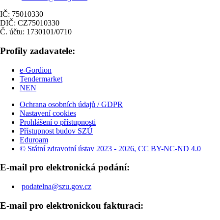
IČ: 75010330
DIČ: CZ75010330
Č. účtu: 1730101/0710
Profily zadavatele:
e-Gordion
Tendermarket
NEN
Ochrana osobních údajů / GDPR
Nastavení cookies
Prohlášení o přístupnosti
Přístupnost budov SZÚ
Eduroam
© Státní zdravotní ústav 2023 - 2026, CC BY-NC-ND 4.0
E-mail pro elektronická podání:
podatelna@szu.gov.cz
E-mail pro elektronickou fakturaci: