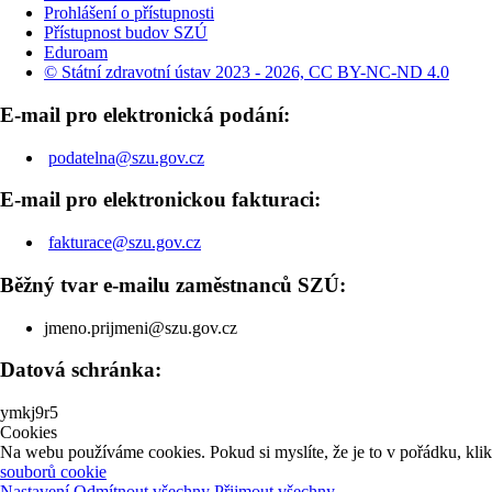
Prohlášení o přístupnosti
Přístupnost budov SZÚ
Eduroam
© Státní zdravotní ústav 2023 - 2026, CC BY-NC-ND 4.0
E-mail pro elektronická podání:
podatelna@szu.gov.cz
E-mail pro elektronickou fakturaci:
fakturace@szu.gov.cz
Běžný tvar e-mailu zaměstnanců SZÚ:
jmeno.prijmeni@szu.gov.cz
Datová schránka:
ymkj9r5
Cookies
Na webu používáme cookies. Pokud si myslíte, že je to v pořádku, kli
souborů cookie
Nastavení
Odmítnout všechny
Přijmout všechny