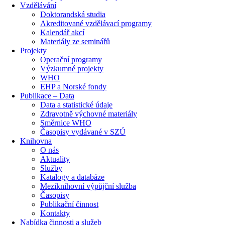
Vzdělávání
Doktorandská studia
Akreditované vzdělávací programy
Kalendář akcí
Materiály ze seminářů
Projekty
Operační programy
Výzkumné projekty
WHO
EHP a Norské fondy
Publikace – Data
Data a statistické údaje
Zdravotně výchovné materiály
Směrnice WHO
Časopisy vydávané v SZÚ
Knihovna
O nás
Aktuality
Služby
Katalogy a databáze
Meziknihovní výpůjční služba
Časopisy
Publikační činnost
Kontakty
Nabídka činnosti a služeb