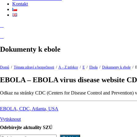
Kontakt
Dokumenty k ebole
Domů
/
Témata zdraví a bezpečnosti
/
A – Z infekce
/
E
/
Ebola
/
Dokumenty k ebole
/
E
EBOLA – EBOLA virus disease website C
Odkaz na stránky CDC (Centers for Disease Control and Prevention) 
EBOLA, CDC, Atlanta, USA
Vytisknout
Odebírejte aktuality SZÚ