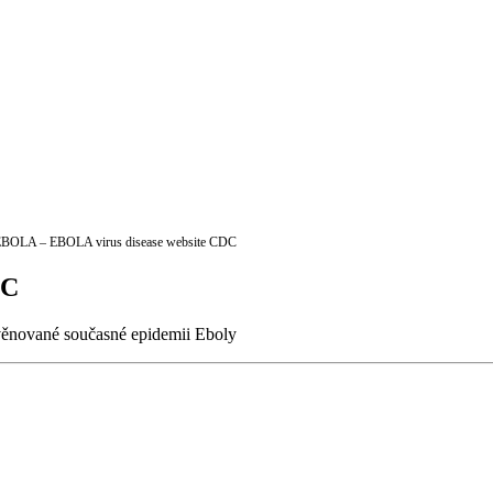
BOLA – EBOLA virus disease website CDC
DC
věnované současné epidemii Eboly