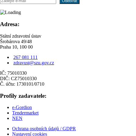
Adresa:
Státní zdravotní ústav
Šrobárova 49/48
Praha 10, 100 00
267 081 111
zdravust@szu.gov.cz
IČ: 75010330
DIČ: CZ75010330
Č. účtu: 1730101/0710
Profily zadavatele:
e-Gordion
Tendermarket
NEN
Ochrana osobních údajů / GDPR
Nastavení cookies