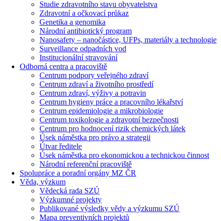
Studie zdravotního stavu obyvatelstva
Zdravotní a očkovací průkaz
Genetika a genomika
Národní antibiotický program
Nanosafety – nanočástice, UFPs, materiály a technologie
Surveillance odpadních vod
Institucionální stravování
Odborná centra a pracoviště
Centrum podpory veřejného zdraví
Centrum zdraví a životního prostředí
Centrum zdraví, výživy a potravin
Centrum hygieny práce a pracovního lékařství
Centrum epidemiologie a mikrobiologie
Centrum toxikologie a zdravotní bezpečnosti
Centrum pro hodnocení rizik chemických látek
Úsek náměstka pro právo a strategii
Útvar ředitele
Úsek náměstka pro ekonomickou a technickou činnost
Národní referenční pracoviště
Spolupráce a poradní orgány MZ ČR
Věda, výzkum
Vědecká rada SZÚ
Výzkumné projekty
Publikované výsledky vědy a výzkumu SZÚ
Mapa preventivních projektů