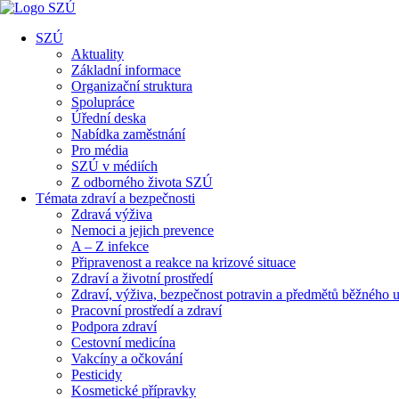
SZÚ
Aktuality
Základní informace
Organizační struktura
Spolupráce
Úřední deska
Nabídka zaměstnání
Pro média
SZÚ v médiích
Z odborného života SZÚ
Témata zdraví a bezpečnosti
Zdravá výživa
Nemoci a jejich prevence
A – Z infekce
Připravenost a reakce na krizové situace
Zdraví a životní prostředí
Zdraví, výživa, bezpečnost potravin a předmětů běžného u
Pracovní prostředí a zdraví
Podpora zdraví
Cestovní medicína
Vakcíny a očkování
Pesticidy
Kosmetické přípravky